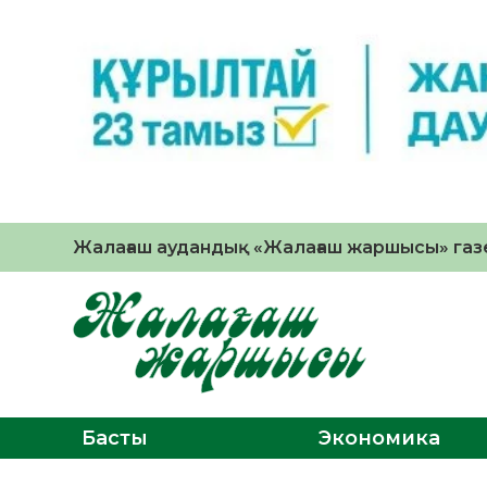
Жалағаш аудандық «Жалағаш жаршысы» газе
Басты
Экономика