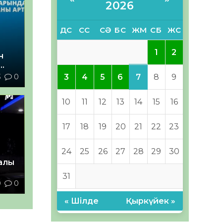
2026
ДС
СС
СӘ
БС
ЖМ
СБ
ЖС
1
2
н
3
0
7
3
4
5
6
8
9
10
11
12
13
14
15
16
17
18
19
20
21
22
23
24
25
26
27
28
29
30
алы
31
9
0
« Шілде
Қыркүйек »