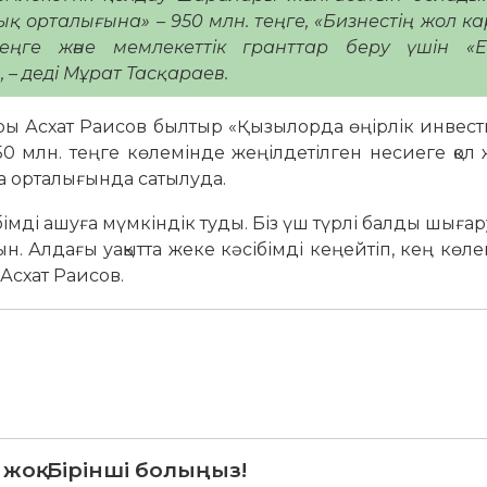
қ орталығына» – 950 млн. теңге, «Бизнестің жол к
еңге және мемлекеттік гранттар беру үшін «Е
 – деді Мұрат Тасқараев.
ры Асхат Раисов былтыр «Қызылорда өңірлік инвест
 млн. теңге көлемінде жеңілдетілген несиеге қол ж
да орталығында сатылуда.
бімді ашуға мүмкіндік туды. Біз үш түрлі балды шыға
. Алдағы уақытта жеке кәсібімді кеңейтіп, кең көл
 Асхат Раисов.
 жоқ. Бірінші болыңыз!