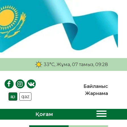
33°C
, Жұма, 07 тамыз, 09:28
Байланыс
Жарнама
қаз
qaz
Қоғам