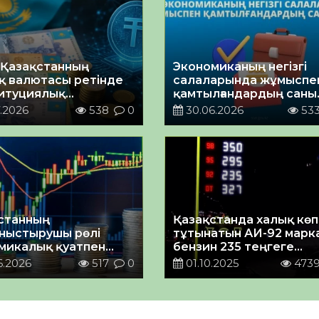
 Қазақстанның
Экономиканың негізгі
қ валютасы ретінде
салаларында жұмыспе
итуциялық
қамтылғандардың саны
беге ие болды
артуда
.2026
538
0
30.06.2026
53
станның
Қазақстанда халық көп
ныстырушы рөлі
тұтынатын АИ-92 марк
микалық қуатпен
бензин 235 теңгеге
да
қымбаттады
6.2026
517
0
01.10.2025
473