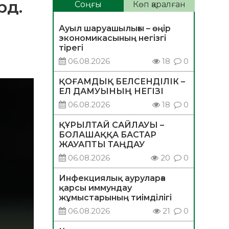
рд.
Соңғы
Көп қаралған
Ауыл шаруашылығы – өңір
экономикасының негізгі
тірегі
06.08.2026
18
0
ҚОҒАМДЫҚ БЕЛСЕНДІЛІК –
ЕЛ ДАМУЫНЫҢ НЕГІЗІ
06.08.2026
18
0
ҚҰРЫЛТАЙ САЙЛАУЫ –
БОЛАШАҚҚА БАСТАР
ЖАУАПТЫ ТАҢДАУ
06.08.2026
20
0
Инфекциялық ауруларға
қарсы иммундау
жұмыстарының тиімділігі
06.08.2026
21
0