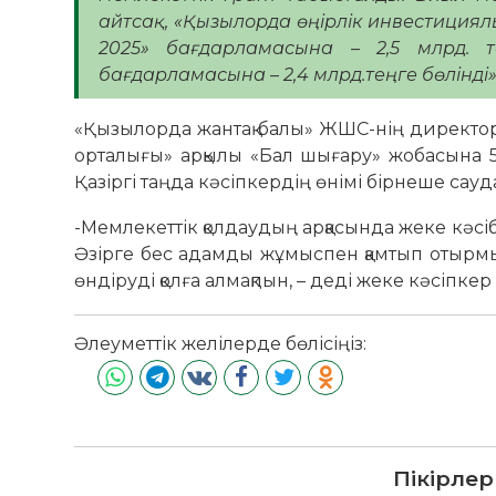
айтсақ, «Қызылорда өңірлік инвестициялы
2025» бағдарламасына – 2,5 млрд. т
бағдарламасына – 2,4 млрд.теңге бөлінді»,
«Қызылорда жантақ балы» ЖШС-нің директо
орталығы» арқылы «Бал шығару» жобасына 50
Қазіргі таңда кәсіпкердің өнімі бірнеше сау
-Мемлекеттік қолдаудың арқасында жеке кәсі
Әзірге бес адамды жұмыспен қамтып отырмын
өндіруді қолға алмақпын, – деді жеке кәсіпкер
Әлеуметтік желілерде бөлісіңіз:
Пікірлер