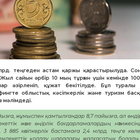
лрд. теңгеден астам қаржы қарастырылуда. Сон
л сайын әрбір 10 мың тұрғын үшін кемінде 10
р әзірленіп, құжат бекітілуде. Бұл туралы 
фингте облыстық кәсіпкерлік және туризм бас
 мәлімдеді.
йызға, жұмыспен қамтылғандар 8,7 пайызға, ал өнді
екеттік және өңірлік бағдарламалардың нәтижесі
3 885 кәсіпкерлік бастамаға 2,4 млрд. теңге көл
емлекеттік қолдау шаралары жалғасатын болады.