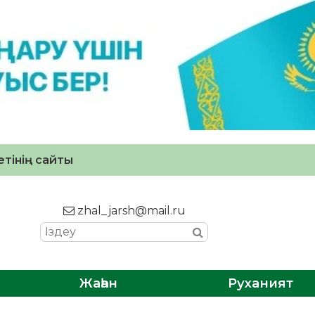
тінің сайты
zhal_jarsh@mail.ru
Жаһан
Руханият