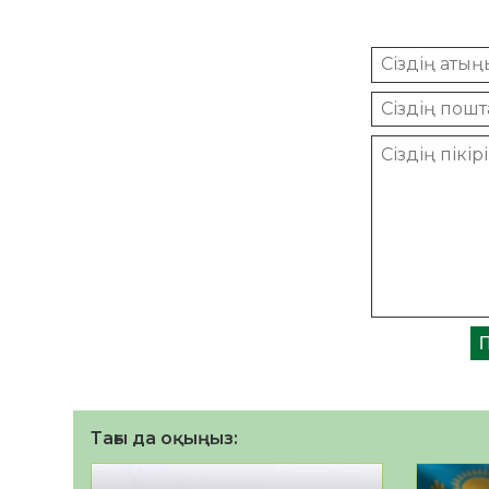
Тағы да оқыңыз: