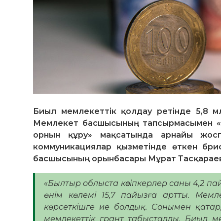
Биыл мемлекеттік қолдау ретінде 5,8 м
Мемлекет басшысының тапсырмасымен «Жы
орнын құру» мақсатында арнайы жоспа
коммуникациялар қызметінде өткен бри
басшысының орынбасары Мұрат Тасқараев
«Былтыр облыста кәсіпкерлер саны 4,2 па
өнім көлемі 15,7 пайызға артты. Мемл
көрсеткішге ие болдық. Сонымен қатар, 
мемлекеттік грант табысталды. Биыл м