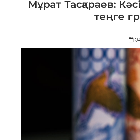
Мұрат Тасқараев: Кәс
теңге г
04