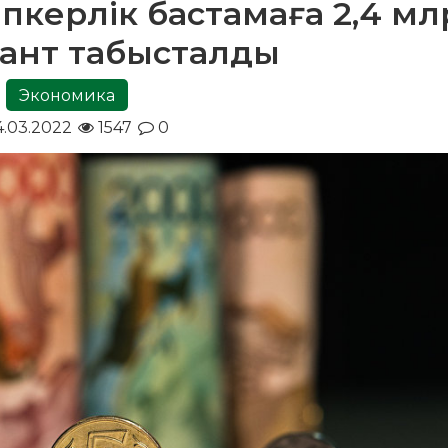
іпкерлік бастамаға 2,4 мл
рант табысталды
Экономика
.03.2022
1547
0