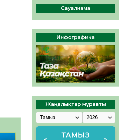
ы жаңа Құрылтай үшін дауыс
беруге дайын
Сауалнама
05.08.2026
32
0
ӘРБІР ДАУЫС – ҚОҒАМ
ДАМУЫНА ҚОСЫЛҒАН
Инфографика
ҮЛЕС
05.08.2026
39
0
Жаңалықтар мұрағаты
ТАМЫЗ
«
»