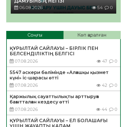
ДАМУЫНЫҢ НЕГІЗІ
06.08.2026
54
0
Соңғы
Көп қаралған
ҚҰРЫЛТАЙ САЙЛАУЫ – БІРЛІК ПЕН
БЕЛСЕНДІЛІКТІҢ БЕЛГІСІ
07.08.2026
47
0
5547 әскери бөлімінде «Алғашқы қызмет
күні» іс-шарасы өтті
07.08.2026
42
0
Қаржылық сауаттылықты арттыруға
бағытталған кездесу өтті
07.08.2026
44
0
ҚҰРЫЛТАЙ САЙЛАУЫ – ЕЛ БОЛАШАҒЫ
ҮШІН ЖАУАПТЫ ҚАДАМ