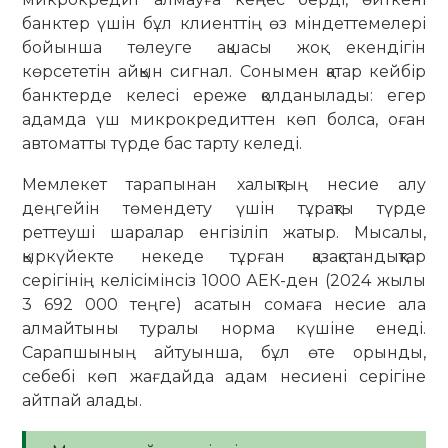
банктер үшін бұл клиенттің өз міндеттемелері
бойынша төлеуге ақшасы жоқ екендігін
көрсететін айқын сигнал. Сонымен қатар кейбір
банктерде келесі ереже қолданылады: егер
адамда үш микрокредиттен көп болса, оған
автоматты түрде бас тарту келеді.
Мемлекет тарапынан халықтың несие алу
деңгейін төмендету үшін тұрақты түрде
реттеуші шаралар енгізіліп жатыр. Мысалы,
қыркүйекте некеде тұрған қазақстандықтар
серігінің келісімінсіз 1000 АЕК-ден (2024 жылы
3 692 000 теңге) асатын сомаға несие ала
алмайтыны туралы норма күшіне енеді.
Сарапшының айтуынша, бұл өте орынды,
себебі көп жағдайда адам несиені серігіне
айтпай алады.