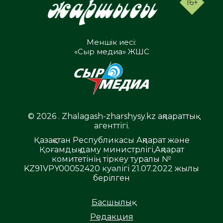
16+
Меншік иесі:
«Сыр медиа» ЖШС
© 2026 . Zhalagash-zharshysy.kz ақпараттық
агенттігі.
Қазақстан Республикасы Ақпарат және
Қоғамдық даму министрлігі,Ақпарат
комитетінің тіркеу туралы №
KZ91VPY00052420 куәлігі 21.07.2022 жылы
берілген
Басшылық
Редакция