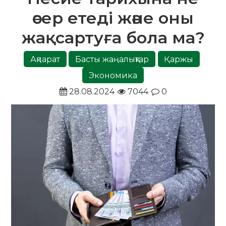
әсер етеді және оны
жақсартуға бола ма?
Ақпарат
Басты жаңалықтар
Қаржы
Экономика
28.08.2024
7044
0