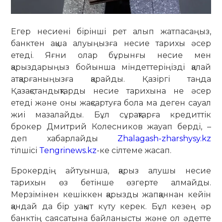
Егер несиені бірінші рет алып жатпасаңыз,
банктен ақша алуыңызға несие тарихы әсер
етеді. Яғни олар бұрынғы несие мен
қарыздарыңыз бойынша міндеттеріңізді қалай
атқарғаныңызға қарайды. Қазіргі таңда
Қазақстандықтарды несие тарихына не әсер
етеді және оны жақсартуға бола ма деген сауал
жиі мазалайды. Бұл сұрақтарға кредиттік
брокер Дмитрий Колесников жауап берді, –
деп хабарлайды
Zhalagash-zharshysy.kz
тілшісі
Tengrinews.kz
-ке сілтеме жасап.
Брокердің айтуынша, қарыз алушы несие
тарихын өз бетінше өзгерте алмайды.
Мерзімінен кешіккен қарызды жапқаннан кейін
қандай да бір уақыт күту керек. Бұл кезең әр
банктің саясатына байланысты және ол әдетте