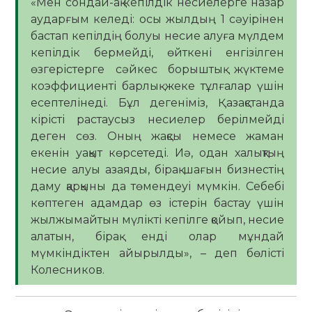
«Мен сондай-ақ кепілдік несиелерге назар
аударғым келеді: осы жылдың 1 сәуірінен
бастап кепілдің болуы несие алуға мүлдем
кепілдік бермейді, өйткені енгізілген
өзгерістерге сәйкес борыштық жүктеме
коэффициенті барлық жеке тұлғалар үшін
есептелінеді. Бұл дегеніміз, Қазақстанда
кірісті растаусыз несиелер берілмейді
деген сөз. Оның жақсы немесе жаман
екенін уақыт көрсетеді. Иә, одан халықтың
несие алуы азаяды, бірақ шағын бизнестің
даму қарқыны да төмендеуі мүмкін. Себебі
көптеген адамдар өз істерін бастау үшін
жылжымайтын мүлікті кепілге қойып, несие
алатын, бірақ енді олар мұндай
мүмкіндіктен айырылды», – деп бөлісті
Колесников.