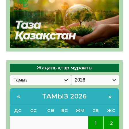
Жаңалықтар мұрағаты
ТАМЫЗ 2026
«
»
ДС
СС
СӘ
БС
ЖМ
СБ
ЖС
2
1