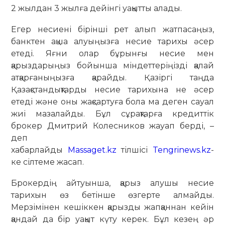
2 жылдан 3 жылға дейінгі уақытты алады.
Егер несиені бірінші рет алып жатпасаңыз,
банктен ақша алуыңызға несие тарихы әсер
етеді. Яғни олар бұрынғы несие мен
қарыздарыңыз бойынша міндеттеріңізді қалай
атқарғаныңызға қарайды. Қазіргі таңда
Қазақстандықтарды несие тарихына не әсер
етеді және оны жақсартуға бола ма деген сауал
жиі мазалайды. Бұл сұрақтарға кредиттік
брокер Дмитрий Колесников жауап берді, –
деп
хабарлайды
Massaget.kz
тілшісі
Tengrinews.kz
-
ке сілтеме жасап.
Брокердің айтуынша, қарыз алушы несие
тарихын өз бетінше өзгерте алмайды.
Мерзімінен кешіккен қарызды жапқаннан кейін
қандай да бір уақыт күту керек. Бұл кезең әр