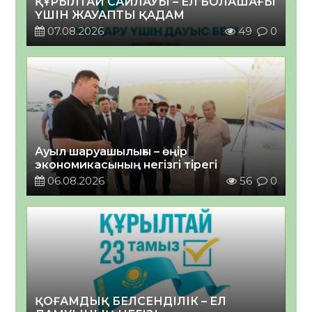
ҚҰРЫЛТАЙ САЙЛАУЫ – ЕЛ БОЛАШАҒЫ
ҮШІН ЖАУАПТЫ ҚАДАМ
07.08.2026
49
0
Ауыл шаруашылығы – өңір
экономикасының негізгі тірегі
06.08.2026
56
0
ҚОҒАМДЫҚ БЕЛСЕНДІЛІК – ЕЛ