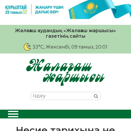
Жалағаш аудандық «Жалағаш жаршысы»
газетінің сайты
33°C
, Жексенбі, 09 тамыз, 20:01
Несие тарихына не