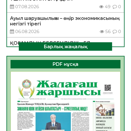
07.08.2026
49
0
Ауыл шаруашылығы – өңір экономикасының
негізгі тірегі
06.08.2026
56
0
ҚОҒАМДЫҚ БЕЛСЕНДІЛІК – ЕЛ
Барлық жаңалық
ДАМУЫНЫҢ НЕГІЗІ
06.08.2026
54
0
PDF нұсқа
ҚҰРЫЛТАЙ САЙЛАУЫ – БОЛАШАҚҚА
БАСТАР ЖАУАПТЫ ТАҢДАУ
06.08.2026
56
0
Инфекциялық ауруларға қарсы иммундау
жұмыстарының тиімділігі
06.08.2026
58
0
Көкжөтел ауруы туралы
06.08.2026
56
0