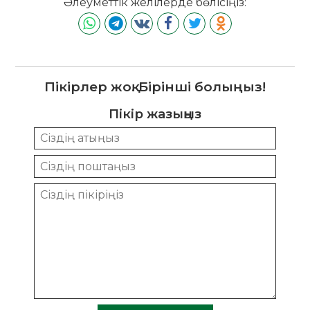
Әлеуметтік желілерде бөлісіңіз:
Пікірлер жоқ. Бірінші болыңыз!
Пікір жазыңыз