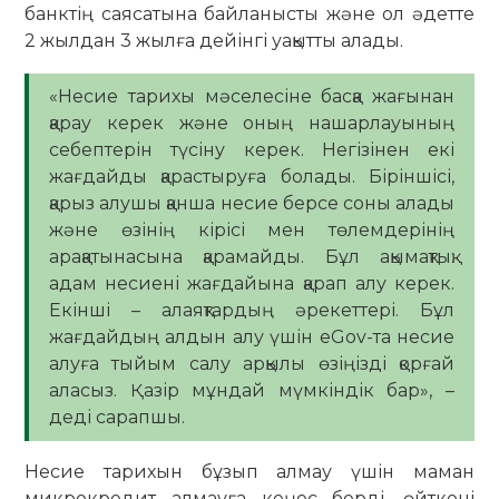
банктің саясатына байланысты және ол әдетте
2 жылдан 3 жылға дейінгі уақытты алады.
«Несие тарихы мәселесіне басқа жағынан
қарау керек және оның нашарлауының
себептерін түсіну керек. Негізінен екі
жағдайды қарастыруға болады. Біріншісі,
қарыз алушы қанша несие берсе соны алады
және өзінің кірісі мен төлемдерінің
арақатынасына қарамайды. Бұл ақымақтық:
адам несиені жағдайына қарап алу керек.
Екінші – алаяқтардың әрекеттері. Бұл
жағдайдың алдын алу үшін eGov-та несие
алуға тыйым салу арқылы өзіңізді қорғай
аласыз. Қазір мұндай мүмкіндік бар», –
деді сарапшы.
Несие тарихын бұзып алмау үшін маман
микрокредит алмауға кеңес берді, өйткені