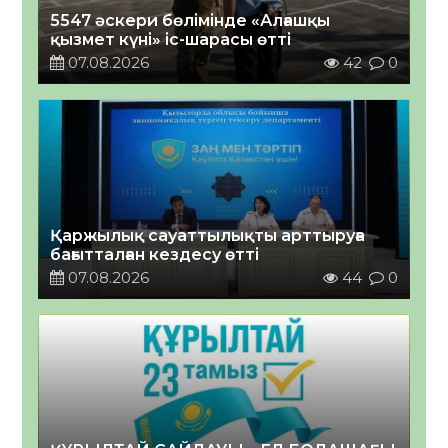
5547 әскери бөлімінде «Алғашқы
қызмет күні» іс-шарасы өтті
07.08.2026
42
0
Қаржылық сауаттылықты арттыруға
бағытталған кездесу өтті
07.08.2026
44
0