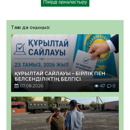
Тағы да оқыңыз:
ҚҰРЫЛТАЙ САЙЛАУЫ – БІРЛІК ПЕН
БЕЛСЕНДІЛІКТІҢ БЕЛГІСІ
07.08.2026
47
0