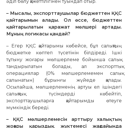
әділ бөлу қажеттілігінен туындап отыр.
– Мысалы, экспорттаушылар бюджеттен ҚҚС
қайтарымын алады. Ол өссе, бюджеттен
қайтарылатын қаражат мөлшері артады.
Мұның логикасы қандай?
– Егер ҚҚС қайтарымы көбей­се, бұл салықтың
бюджетке көптеп түсе­тінін білдіреді. Ішкі
тұтыну жоғары мөлшерлеме бойынша салық­
тандырылатын болады, ал экспорттық
операциялар (0% мөлшерлемемен салық
салынатын) бұрынғы жүйеде қалады.
Осылайша, мөлшерлеменің артуы ел ішіндегі
салықтық түсімдерді көбей­тіп,
экспорттаушыларға қай­тарым­ды өтеуге
мүмкіндік береді.
– ҚҚС мөлшерлемесін арттыру халықтың
жоғары қарыздық жүктемесі жағдайында