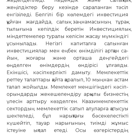
жеделдетіледі. Кедендік және салықтық
жеңілдіктер беру кезінде сараланған тәсіл
енгізіледі. Белгілі бір көлемдегі инвестиция
құй­ған жағдайда, салық заңнамасының тұрақ­
тылығына кепілдік беретін Инвес­тициялық
міндеттемелер туралы келі­сім жасау мүмкіндігі
ұсынылады. Негізгі капиталға салынған
инвестициялар мен еңбек өнімділігі артқан са­
йын, жоғары және орташа деңгейдегі
өңделген өнімдердің өндірісі ұлғаяды.
Екіншісі, кәсіпкерлікті дамыту. Мем­лекеттік
реттеу талаптары қайта қара­лып, 10 мыңнан астам
талап жойыл­ды. Мемлекет меншігіндегі кәсіп­
орын­дарды жекешелендіру арқылы бизнестің
үлесін арттыру көзделген. Квазимемлекеттік
сектордың мем­лекеттік сатып алуларға қатысуы
шектеледі, бұл нарықтағы бәсекелестікті
күшейтіп, тауар нарығының тиімді жұмыс
істеуіне ықпал етеді. Осы өзгеріс­тердің