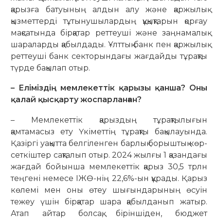
қарызға батуының алдын алу және қаржылық
қызметтерді тұтынушылардың құқықтарын қорғау
мақсатында бірқатар реттеуші және заңнамалық
шараларды қабылдады. Ұлттық банк пен қаржылық
реттеуші банк секторындағы жағдайды тұрақты
түрде бақылап отыр.
– Еліміздің мемлекеттік қарызы қанша? Оны
қалай қысқарту жос­пар­ланған?
– Мемлекеттік қарыздың тұрақ­ты­лығын
қамтамасыз ету Үкіметтің тұрақты бақылауында.
Қазіргі уақыт­та белгіленген барлық борыштық көр­
сет­кіштер сақталып отыр. 2024 жылғы 1 қа­зан­дағы
жағдай бойынша мем­лекет­тік қарыз 30,5 трлн
теңгені немесе ІЖӨ-нің 22,6%-ын құрады. Қарыз
көлемі мен оны өтеу шығындарының өсуін
тежеу үшін бірқатар шара қабылданып жатыр.
Атап айтар болсақ, біріншіден, бюджет