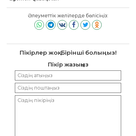
Әлеуметтік желілерде бөлісіңіз:
Пікірлер жоқ. Бірінші болыңыз!
Пікір жазыңыз