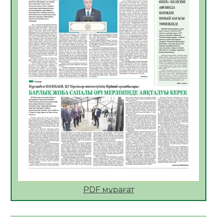
Қазақстан Орталық Азиядағы көшуге ең
қолайлы ел атанды
05.08.2026
33
0
Өрт қауіпсіздігі талаптарын сақтау – әр
азаматтың міндеті
05.08.2026
33
0
Руслан Рүстемұлы облыс әкімінің
кеңесшісі болып тағайындалды
05.08.2026
31
0
Цифрландыру саласын дамыту аясында
салынатын жаңа орталықтың жобасы
талқыланды
05.08.2026
30
0
Алғашқы цифрлық жасанды интеллект
құралдарының таныстырылымы өтті
PDF мұрағат
05.08.2026
32
0
Қазақстандықтардың 72,3%-ы жаңа