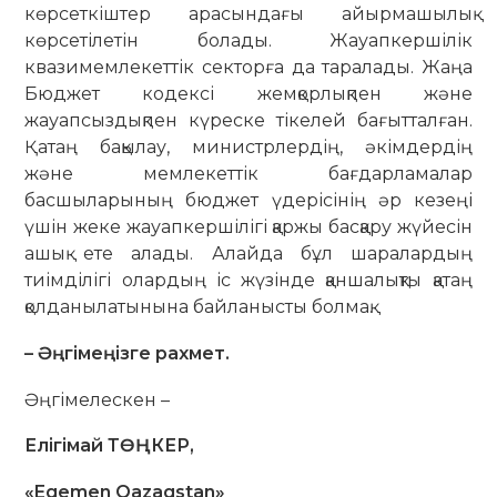
көрсеткіштер арасындағы айырмашылық
көрсетілетін болады. Жауапкершілік
квазимемлекеттік сек­торға да таралады. Жаңа
Бюд­жет кодексі жемқорлықпен және
жауапсыздықпен күреске тікелей бағытталған.
Қатаң бақылау, министрлердің, әкімдердің
және мемлекеттік бағдарламалар
басшыларының бюджет үдерісінің әр кезеңі
үшін жеке жауапкершілігі қаржы басқару жүйесін
ашық ете алады. Алайда бұл шаралардың
тиімділігі олардың іс жүзінде қаншалықты қатаң
қолданылатынына байланысты болмақ.
– Әңгімеңізге рахмет.
Әңгімелескен –
Елігімай ТӨҢКЕР,
«Egemen Qazaqstan»