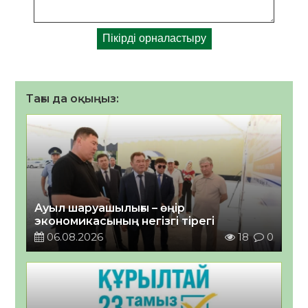
Тағы да оқыңыз:
Ауыл шаруашылығы – өңір
экономикасының негізгі тірегі
06.08.2026
18
0