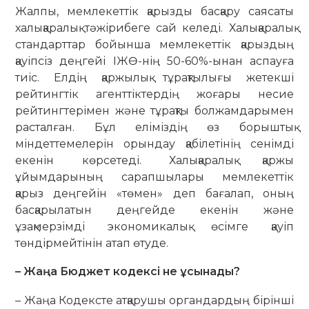
Жалпы, мем­лекеттік қарызды басқару саясаты
халықаралық тәжірибеге сай келеді. Халықаралық
стандарттар бойынша мемлекеттік қарыздың
қауіпсіз деңгейі ІЖӨ-нің 50-60%-ынан аспауға
тиіс. Елдің қаржылық тұрақтылығы жетекші
рейтингтік агенттіктердің жоғары несие
рейтингтерімен және тұрақты болжамдарымен
расталған. Бұл еліміздің өз борыштық
міндеттемелерін орындау қабілетінің сенімді
екенін көрсетеді. Халықаралық қаржы
ұйымдарының сарапшылары мемлекеттік
қарыз деңгейін «төмен» деп бағалап, оның
басқарылатын деңгейде екенін және
ұзақмерзімді экономикалық өсімге қауіп
төндірмейтінін атап өтуде.
– Жаңа Бюджет кодексі не ұсынады?
– Жаңа Кодексте атқарушы орган­дардың бірінші