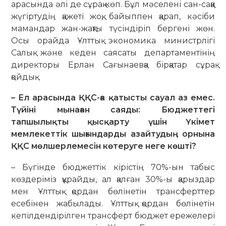
арасында әлі де сұрақ көп. Бұл мәселені сан-саққа
жүгіртудің қажеті жоқ, байыппен қарап, кәсіби
мамандар жан-жақты түсіндіріп бергені жөн.
Осы орайда Ұлттық экономика министрлігі
Салық және кеден саясаты департаментінің
директоры Ерлан Сағынаевқа бірқатар сұрақ
қойдық.
– Ел арасында ҚҚС-ға қатысты сауал аз емес.
Түйіні мынаған саяды: Бюджеттегі
тапшылықты қыс­қарту үшін Үкімет
мемлекеттік шығын­дарды азайтудың орнына
ҚҚС мөл­шер­лемесін көтеруге неге көшті?
– Бүгінде бюджеттік кірістің 70%-ын табыс
көздеріміз құрайды, ал қалған 30%-ы қарыздар
мен Ұлттық қордан бөлінетін трансферттер
есебінен жабылады. Ұлттық қордан бөлінетін
кепілдендірілген трансферт бюджет ережелері