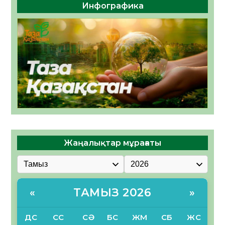
Инфографика
Жаңалықтар мұрағаты
ТАМЫЗ 2026
«
»
ДС
СС
СӘ
БС
ЖМ
СБ
ЖС