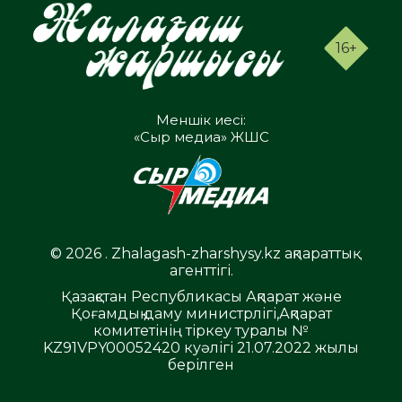
16+
Меншік иесі:
«Сыр медиа» ЖШС
© 2026 . Zhalagash-zharshysy.kz ақпараттық
агенттігі.
Қазақстан Республикасы Ақпарат және
Қоғамдық даму министрлігі,Ақпарат
комитетінің тіркеу туралы №
KZ91VPY00052420 куәлігі 21.07.2022 жылы
берілген