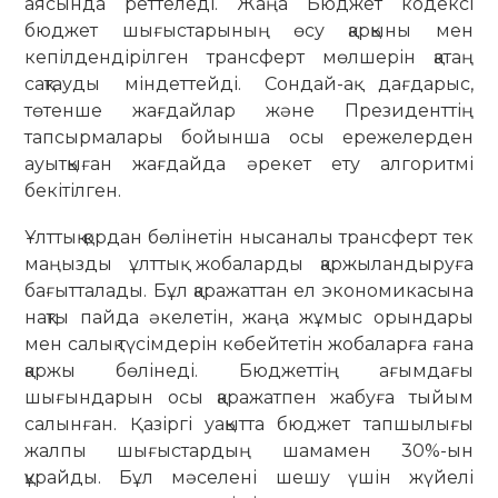
аясында реттеледі. Жаңа Бюджет кодексі
бюджет шығыстарының өсу қарқыны мен
кепілдендірілген трансферт мөлшерін қатаң
сақтауды міндеттейді. Сондай-ақ дағдарыс,
төтенше жағдайлар және Президенттің
тапсырмалары бойынша осы ережелерден
ауытқыған жағдайда әрекет ету алгоритмі
бекітілген.
Ұлттық қордан бөлінетін нысаналы трансферт тек
маңызды ұлттық жобаларды қаржыландыруға
бағыт­талады. Бұл қаражаттан ел экономикасы­на
нақты пайда әкелетін, жаңа жұмыс орындары
мен салық түсімдерін көбей­тетін жобаларға ғана
қаржы бөлінеді. Бюджеттің ағымдағы
шығындарын осы қаражатпен жабуға тыйым
салынған. Қазіргі уақытта бюджет тапшылығы
жалпы шығыстардың шамамен 30%-ын
құрайды. Бұл мәселені шешу үшін жүйелі