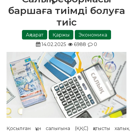
баршаға тиімді болуға
тиіс
Ақпарат
Қаржы
Экономика
14.02.2025
6988
0
Қосылған құн салығына (ҚҚС) қатысты халық