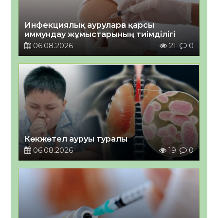
Инфекциялық ауруларға қарсы
иммундау жұмыстарының тиімділігі
06.08.2026
21
0
Көкжөтел ауруы туралы
06.08.2026
19
0