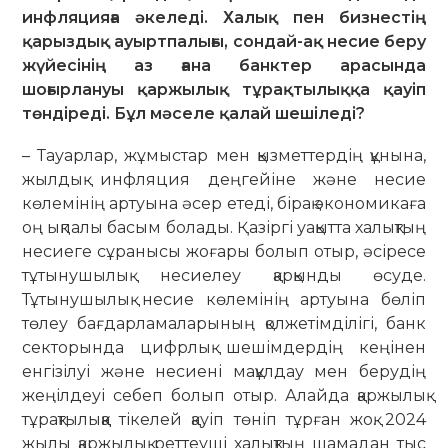
инфляцияға әкеледі. Халық пен бизнестің
қарыз­дық ауыртпалығы, сондай-ақ несие беру
жүйесінің аз ғана банктер арасында
шоғырлануы қаржылық тұрақтылыққа қауіп
төндіреді. Бұл мәселе қалай шешіледі?
– Тауарлар, жұмыстар мен қызмет­тердің құнына,
жылдық инфляция деңгейіне және несие
көлемінің артуына әсер етеді, бірақ экономикаға
оң ықпалы басым болады. Қазіргі уақытта халықтың
несиеге сұранысы жоғары болып отыр, әсіресе
тұтынушылық несиелеу қарқынды өсуде.
Тұтынушылық несие көлемінің артуына бөліп
төлеу бағдарламаларының қолжетімділігі, банк
секторында цифрлық шешімдердің кеңінен
енгізілуі және несиені мақұлдау мен берудің
жеңілдеуі себеп болып отыр. Алайда қаржылық
тұрақтылыққа тікелей қауіп төніп тұрған жоқ. 2024
жылы қаржылық реттеуші халықтың шамадан тыс