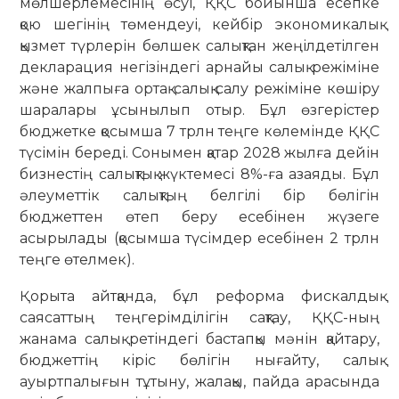
мөлшерлемесінің өсуі, ҚҚС бойынша есепке
қою шегінің төмендеуі, кейбір экономикалық
қызмет түрлерін бөлшек салықтан жеңілдетілген
декларация негізіндегі арнайы салық режіміне
және жалпыға ортақ салық салу режіміне көшіру
шара­лары ұсынылып отыр. Бұл өзгеріс­тер
бюджетке қосымша 7 трлн теңге көлемінде ҚҚС
түсімін береді. Сонымен қатар 2028 жылға дейін
бизнестің салықтық жүктемесі 8%-ға азаяды. Бұл
әлеуметтік салықтың белгілі бір бөлігін
бюджеттен өтеп беру есебінен жүзеге
асырылады (қосымша түсімдер есебінен 2 трлн
теңге өтелмек).
Қорыта айтқанда, бұл реформа фискалдық
саясаттың теңгерімділігін сақтау, ҚҚС-ның
жанама салық ретін­дегі бастапқы мәнін қайтару,
бюджеттің кіріс бөлігін нығайту, салық
ауыртпалығын тұтыну, жалақы, пайда арасында