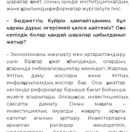
шаралар қажет, соның ішінде институционалдық
және құрылымдық реформалар жүргізілуге тиіс.
– Бюджеттің бүйірін қампайт­қанмен, бұл
қаржы дұрыс игерілмей қалса қайтеміз? Оған
кепілдік болар қандай шаралар қабылданып
жатыр?
– Экономиканы жаңғырту мен әртараптандыру
үшін бірқатар құжат­ қабылданды, олардың
қатарында либерализациялау жөніндегі Жарлық,
Ұлттық даму жоспары және Ұлттық
инфрақұрылымдық жоспар бар. Осы құжаттар
негізінде реформалар бірнеше бағыт бойынша
жүзеге асырылады. Алғашқысы, инвестициялық
саясатты дамыту. Оның мақсаты –
инвестициялық ахуалды жақсарту арқылы
капитал ағынын арттыру. Инвесторларға
арналған рәсімдер жеңілдетіліп,