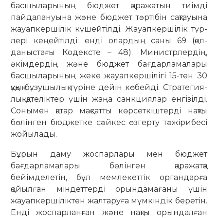
басшыларының бюд­жет қаражатын тиімді
пайдалануы­на және бюджет тәртібін сақтауына
жауап­кершілік күшейтілді. Жауапкер­шілік түр­
лері кеңейтілді: енді олардың саны 69 (қол­
даныстағы Кодексте – 48). Министр­л­ер­дің,
әкімдердің және бюджет ба­ғдар­ламалары
басшыларының жеке жауап­кершілігі 15-тен 30
құқық ­бұзу­шы­лық түріне дейін көбейді. Страте­гия­
лық қателіктер үшін жаңа санкция­лар ен­гізілді.
Сонымен қатар мақсат­ты көр­сет­кіштерді нақты
бөлінген бюд­жетке сәйкес өзгерту тәжірибесі
жойылады.
Бұрын даму жоспарлары мен бюджет
бағдарламалары бөлінген қара­жатқа
бейімделетін, бұл мемле­кеттік органдарға
қойылған міндет­терді орындамағаны үшін
жауапкер­шілік­тен жалтаруға мүмкіндік бере­тін.
Енді жоспарланған және нақты орын­далған