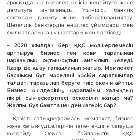
арқасында кәсіпкерлер өз ісін кеңейтуге және
дамытуға ынталанады. Үшіншісі, банктік
секторды дамыту және либерализациялау.
Шетелдік банктердің еншілес ұйым­дары мен
филиалдарын ашу шарттары жеңілдетіледі.
– 2020 жылдан бері ҚҚС мөлшер­лемесін
арттыруға бизнес пен қоғам тарапынан
наразылық оқтын-оқтын айтылып келеді.
Қазір де қызу талқыланып жатыр. Мемлекет
бас­шысы бұл мәселені кәсіби сарапшы­лар
талдап, таразылап беруге тиіс еке­нін айтты.
Бизнес өкілдерінің, қара­пайым халықтың
пікірі, сын-ес­керт­песі ескеріліп жатыр ма?
Жалпы, бұл бағытта нендей өзгеріс бар?
– Қазіргі салық реформасы мемлекет, бизнес
және халық мүдделерінің тепе-теңдігін сақтауды
көздейді. Осыған байланысты ҚҚС