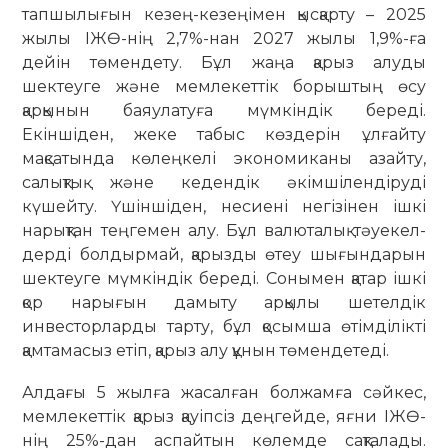
тапшылығын кезең-кезеңімен қысқарту – 2025
жылы ІЖӨ-нің 2,7%-нан 2027 жылы 1,9%-ға
дейін төмендету. Бұл жаңа қарыз алуды
шектеуге және мемлекеттік борыштың өсу
қарқынын баяулатуға мүмкіндік береді.
Екіншіден, жеке табыс көз­дерін ұлғайту
мақсатында көлеңкелі эконо­миканы азайту,
салықтық және кеден­дік әкімшілендіруді
күшейту. Үшін­шіден, несиені негізінен ішкі
нарық­тан теңгемен алу. Бұл валюта­лық тәуекел­
дерді болдырмай, қарызды өтеу шығын­дарын
шектеуге мүмкіндік береді. Со­нымен қатар ішкі
қор нарығын да­мыту арқылы шетелдік
инвесторлар­ды тарту, бұл қосымша өтімділікті
қамт­амасыз етіп, қарыз алу құнын төмендетеді.
Алдағы 5 жылға жасалған болжамға сәйкес,
мемлекеттік қарыз қауіпсіз деңгейде, яғни ІЖӨ-
нің 25%-дан ас­пай­тын көлемде сақталады.