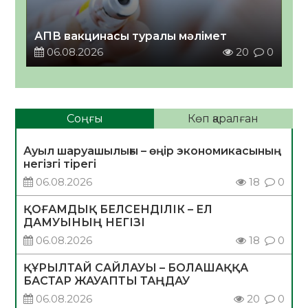
АПВ вакцинасы туралы мәлімет
06.08.2026
20
0
Соңғы
Көп қаралған
Ауыл шаруашылығы – өңір экономикасының
негізгі тірегі
06.08.2026
18
0
ҚОҒАМДЫҚ БЕЛСЕНДІЛІК – ЕЛ
ДАМУЫНЫҢ НЕГІЗІ
06.08.2026
18
0
ҚҰРЫЛТАЙ САЙЛАУЫ – БОЛАШАҚҚА
БАСТАР ЖАУАПТЫ ТАҢДАУ
06.08.2026
20
0