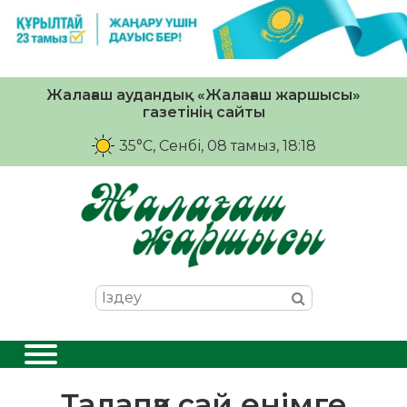
Жалағаш аудандық «Жалағаш жаршысы»
газетінің сайты
35°C
, Сенбі, 08 тамыз, 18:18
Талапқа сай өнімге