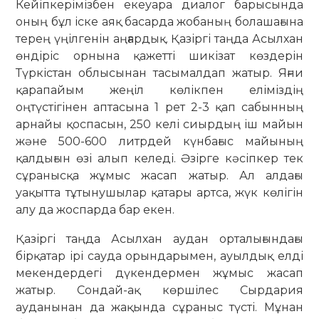
Кейіпкерімізбен екеуара диалог барысында
оның бұл іске аяқ басарда жобаның болашағына
терең үңілгенін аңғардық. Қазіргі таңда Асылхан
өндіріс орнына қажетті шикізат көздерін
Түркістан облысынан тасымалдап жатыр. Яғни
қарапайым жеңіл көлікпен еліміздің
оңтүстігінен аптасына 1 рет 2-3 қап сабынның
арнайы қоспасын, 250 келі сиырдың іш майын
және 500-600 литрдей күнбағыс майының
қалдығын өзі алып келеді. Әзірге кәсіпкер тек
сұранысқа жұмыс жасап жатыр. Ал алдағы
уақытта тұтынушылар қатары артса, жүк көлігін
алу да жоспарда бар екен.
Қазіргі таңда Асылхан аудан орталығындағы
бірқатар ірі сауда орындарымен, ауылдық елді
мекендердегі дүкендермен жұмыс жасап
жатыр. Сондай-ақ көршілес Сырдария
ауданынан да жақында сұраныс түсті. Мұнан