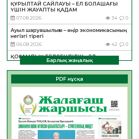
ҚҰРЫЛТАЙ САЙЛАУЫ – ЕЛ БОЛАШАҒЫ
ҮШІН ЖАУАПТЫ ҚАДАМ
07.08.2026
34
0
Ауыл шаруашылығы – өңір экономикасының
негізгі тірегі
06.08.2026
42
0
ҚОҒАМДЫҚ БЕЛСЕНДІЛІК – ЕЛ
Барлық жаңалық
ДАМУЫНЫҢ НЕГІЗІ
06.08.2026
39
0
PDF нұсқа
ҚҰРЫЛТАЙ САЙЛАУЫ – БОЛАШАҚҚА
БАСТАР ЖАУАПТЫ ТАҢДАУ
06.08.2026
41
0
Инфекциялық ауруларға қарсы иммундау
жұмыстарының тиімділігі
06.08.2026
44
0
Көкжөтел ауруы туралы