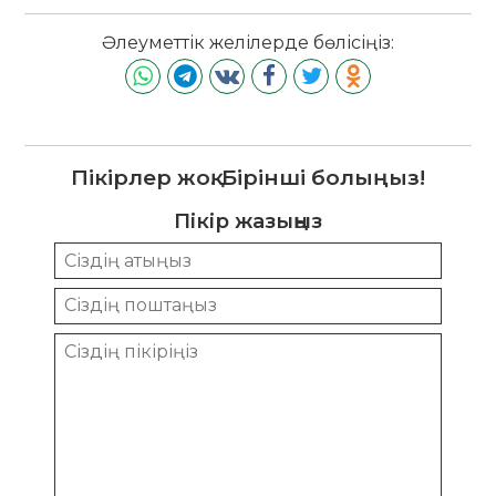
Әлеуметтік желілерде бөлісіңіз:
Пікірлер жоқ. Бірінші болыңыз!
Пікір жазыңыз