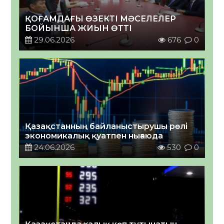
ҚОҒАМДАҒЫ ӨЗЕКТІ МӘСЕЛЕЛЕР
БОЙЫНША ЖИЫН ӨТТІ
29.06.2026
676
0
Қазақстанның байланыстырушы рөлі
экономикалық қуатпен нығаюда
24.06.2026
530
0