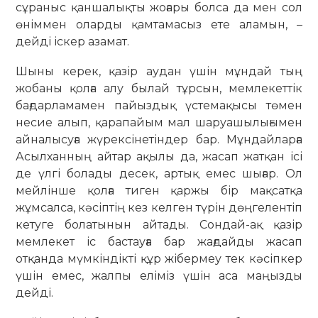
сұраныс қаншалықты жоғары болса да мен сол
өніммен оларды қамтамасыз ете аламын, –
дейді іскер азамат.
Шыны керек, қазір аудан үшін мұндай тың
жобаны қолға алу былай тұрсын, мемлекеттік
бағдарламамен пайыздық үстемақысы төмен
несие алып, қарапайым мал шаруашылығымен
айналысуға жүрексінетіндер бар. Мұндайларға
Асылханның айтар ақылы да, жасап жатқан ісі
де үлгі болады десек, артық емес шығар. Ол
мейлінше қолға тиген қаржы бір мақсатқа
жұмсалса, кәсіптің кез келген түрін дөңгелентіп
кетуге болатынын айтады. Сондай-ақ қазір
мемлекет іс бастауға бар жағдайды жасап
отқанда мүмкіндікті құр жібермеу тек кәсіпкер
үшін емес, жалпы еліміз үшін аса маңызды
дейді.