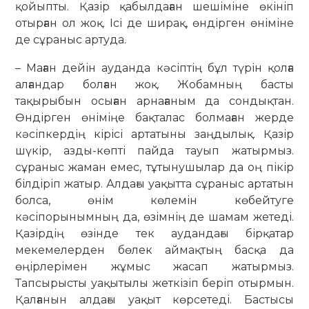
қойыпты. Қазір қабылдаған шешіміне өкініп
отырған ол жоқ. Ісі де ширақ, өндірген өніміне
де сұраныс артуда.
– Маған дейін ауданда кәсіптің бұл түрін қолға
алғандар болған жоқ. Жобамның басты
тақырыбын осыған арнағаным да сондықтан.
Өндірген өніміңе бақталас болмаған жерде
кәсіпкердің кірісі артатыны заңдылық. Қазір
шүкір, азды-көпті пайда тауып жатырмыз.
сұраныс жаман емес, тұтынушылар да оң пікір
білдіріп жатыр. Алдағы уақытта сұраныс артатын
болса, өнім көлемін көбейтуге
кәсіпорынымның да, өзімнің де шамам жетеді.
Қазірдің өзінде тек аудандағы бірқатар
мекемелерден бөлек аймақтың басқа да
өңірлерімен жұмыс жасап жатырмыз.
Тапсырысты уақытылы жеткізіп беріп отырмын.
Қалғанын алдағы уақыт көрсетеді. Бастысы