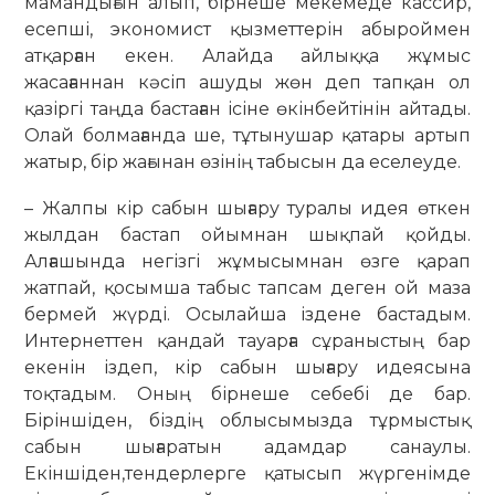
мамандығын алып, бірнеше мекемеде кассир,
есепші, экономист қызметтерін абыроймен
атқарған екен. Алайда айлыққа жұмыс
жасағаннан кәсіп ашуды жөн деп тапқан ол
қазіргі таңда бастаған ісіне өкінбейтінін айтады.
Олай болмағанда ше, тұтынушар қатары артып
жатыр, бір жағынан өзінің табысын да еселеуде.
– Жалпы кір сабын шығару туралы идея өткен
жылдан бастап ойымнан шықпай қойды.
Алғашында негізгі жұмысымнан өзге қарап
жатпай, қосымша табыс тапсам деген ой маза
бермей жүрді. Осылайша іздене бастадым.
Интернеттен қандай тауарға сұраныстың бар
екенін іздеп, кір сабын шығару идеясына
тоқтадым. Оның бірнеше себебі де бар.
Біріншіден, біздің облысымызда тұрмыстық
сабын шығаратын адамдар санаулы.
Екіншіден,тендерлерге қатысып жүргенімде