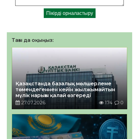
Тағы да оқыңыз:
Қазақстанда базалық мөлшерлеме
төмендегеннен кейін жылжымайтын
мүлік нарығы қалай өзгереді
27.07.2026
174
0