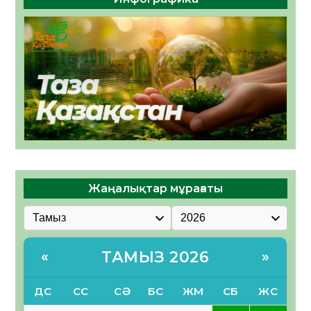
Жаңалықтар мұрағаты
ТАМЫЗ 2026
«
»
ДС
СС
СӘ
БС
ЖМ
СБ
ЖС