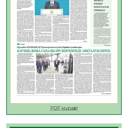
06.08.2026
39
0
АПВ вакцинасы туралы мәлімет
06.08.2026
39
0
Open Air: Қызылорда облысы полиция
департаменті 20 мыңнан астам
көрерменнің қауіпсіздігін қамтамасыз етті
06.08.2026
51
0
ҚЫЗЫЛОРДАДА «САНАЛЫ ҰРПАҚ –
ЖАРҚЫН БОЛАШАҚ» АТТЫ КЕҢЕЙТІЛГЕН
МӘЖІЛІС ӨТТІ
05.08.2026
52
0
Қазақстан Орталық Азиядағы көшуге ең
қолайлы ел атанды
05.08.2026
51
0
PDF мұрағат
Өрт қауіпсіздігі талаптарын сақтау – әр
азаматтың міндеті