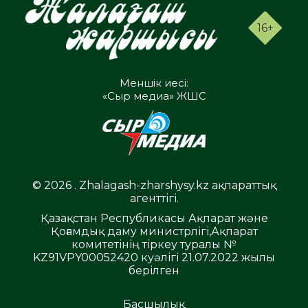
16+
Меншік иесі:
«Сыр медиа» ЖШС
© 2026 . Zhalagash-zharshysy.kz ақпараттық
агенттігі.
Қазақстан Республикасы Ақпарат және
Қоғамдық даму министрлігі,Ақпарат
комитетінің тіркеу туралы №
KZ91VPY00052420 куәлігі 21.07.2022 жылы
берілген
Басшылық