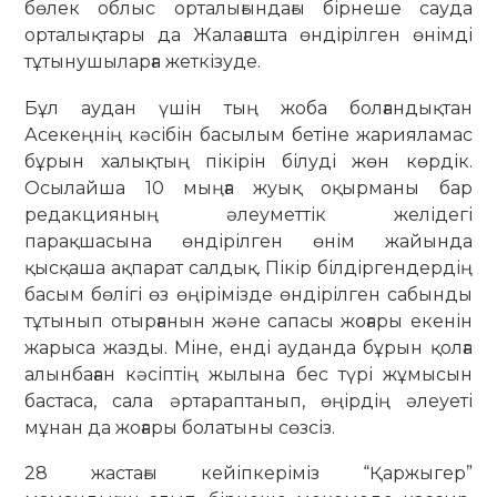
бөлек облыс орталығындағы бірнеше сауда
орталықтары да Жалағашта өндірілген өнімді
тұтынушыларға жеткізуде.
Бұл аудан үшін тың жоба болғандықтан
Асекеңнің кәсібін басылым бетіне жарияламас
бұрын халықтың пікірін білуді жөн көрдік.
Осылайша 10 мыңға жуық оқырманы бар
редакцияның әлеуметтік желідегі
парақшасына өндірілген өнім жайында
қысқаша ақпарат салдық. Пікір білдіргендердің
басым бөлігі өз өңірімізде өндірілген сабынды
тұтынып отырғанын және сапасы жоғары екенін
жарыса жазды. Міне, енді ауданда бұрын қолға
алынбаған кәсіптің жылына бес түрі жұмысын
бастаса, сала әртараптанып, өңірдің әлеуеті
мұнан да жоғары болатыны сөзсіз.
28 жастағы кейіпкеріміз “Қаржыгер”