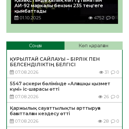
Қазақстанда халық көп тұтынатын
АИ-92 маркалы бензин 235 теңгеге
қымбаттады
01.10.2025
4752
0
Соңғы
Көп қаралған
ҚҰРЫЛТАЙ САЙЛАУЫ – БІРЛІК ПЕН
БЕЛСЕНДІЛІКТІҢ БЕЛГІСІ
07.08.2026
31
0
5547 әскери бөлімінде «Алғашқы қызмет
күні» іс-шарасы өтті
07.08.2026
26
0
Қаржылық сауаттылықты арттыруға
бағытталған кездесу өтті
07.08.2026
28
0