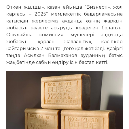
Өткен жылдың қазан айында “Бизнестің жол
картасы – 2025” мемлекеттік бағдарламасына
қатысқан жерлесіміз ауданда өзінің жарқын
жобасын жүзеге асыруды көздеген болатын.
Осылайша комиссия мүшелері алдында
жобасын қорғаған жалағаштық кәсіпкер
қайтарымсыз 2 млн теңгеге қол жеткізді. Қазіргі
таңда Асылхан Балмаханов ауданның батыс
жақ бетінде сабын өндіру ісін бастап кетті.