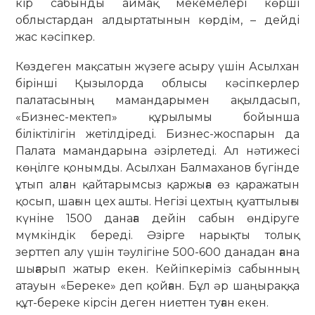
кір сабынды аймақ мекемелері көрші
облыстардан алдыртатынын көрдім, – дейді
жас кәсіпкер.
Көздеген мақсатын жүзеге асыру үшін Асылхан
бірінші Қызылорда облысы кәсіпкерлер
палатасының мамандарымен ақылдасып,
«Бизнес-мектеп» құрылымы бойынша
біліктілігін жетілдіреді. Бизнес-жоспарын да
Палата мамандарына әзірлетеді. Ал нәтижесі
көңілге қонымды. Асылхан Балмаханов бүгінде
ұтып алған қайтарымсыз қаржыға өз қаражатын
қосып, шағын цех ашты. Негізі цехтың қуаттылығы
күніне 1500 данаға дейін сабын өндіруге
мүмкіндік береді. Әзірге нарықты толық
зерттеп алу үшін тәулігіне 500-600 данадан ғана
шығарып жатыр екен. Кейіпкеріміз сабынның
атауын «Береке» деп қойған. Бұл әр шаңыраққа
құт-береке кірсін деген ниеттен туған екен.