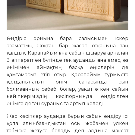
Өндіріс орнына бара салысымен іскер
азаматтың жоқтан бар жасап отқанына таң
қалдық. Қарапайым ғана сабын шығаруға арналған
3 аппаратпен бүгінде тек ауданды ғана емес, өз
өнімімен аймақтың басқа өңірлерін де
қамтамасыз етіп отыр. Қарапайым тұрмыста
қолданылатын өнім сапасында сын
болмағанның себебі болар, уақыт өткен сайын
кейіпкеріміздің кәсіпорнында өндірілген
өнімге деген сұраныс та артып келеді.
Жас кәсіпкер ауданда бұрын сабын өндіру ісі
қолға алынбағандықтан осы жобамен үлкен
табысқа жетуге болады деп алдына мақсат