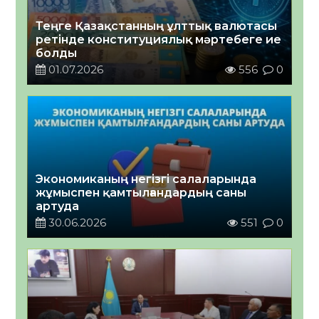
Теңге Қазақстанның ұлттық валютасы
ретінде конституциялық мәртебеге ие
болды
01.07.2026
556
0
Экономиканың негізгі салаларында
жұмыспен қамтылғандардың саны
артуда
30.06.2026
551
0