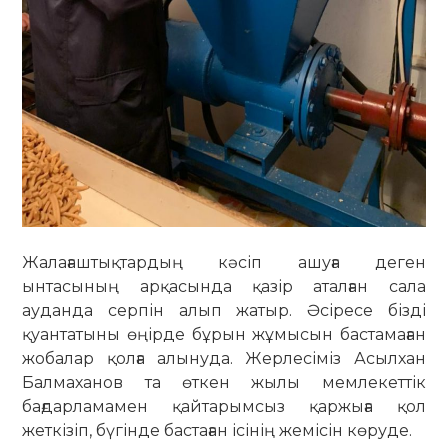
Жалағаштықтардың кәсіп ашуға деген
ынтасының арқасында қазір аталған сала
ауданда серпін алып жатыр. Әсіресе бізді
қуантатыны өңірде бұрын жұмысын бастамаған
жобалар қолға алынуда. Жерлесіміз Асылхан
Балмаханов та өткен жылы мемлекеттік
бағдарламамен қайтарымсыз қаржыға қол
жеткізіп, бүгінде бастаған ісінің жемісін көруде.