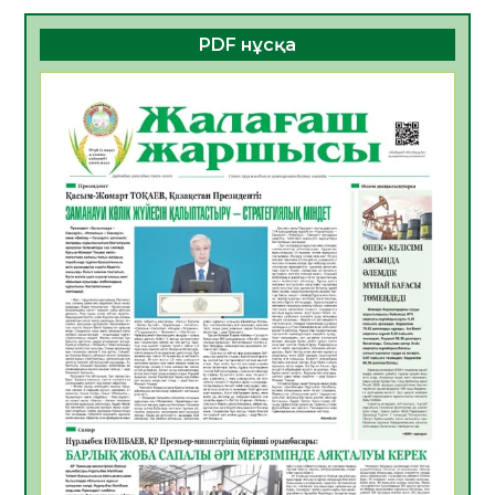
06.08.2026
24
0
PDF нұсқа
ҚҰРЫЛТАЙ САЙЛАУЫ – БОЛАШАҚҚА
БАСТАР ЖАУАПТЫ ТАҢДАУ
06.08.2026
27
0
Инфекциялық ауруларға қарсы иммундау
жұмыстарының тиімділігі
06.08.2026
28
0
Көкжөтел ауруы туралы
06.08.2026
25
0
АПВ вакцинасы туралы мәлімет
06.08.2026
26
0
Open Air: Қызылорда облысы полиция
департаменті 20 мыңнан астам
көрерменнің қауіпсіздігін қамтамасыз етті
06.08.2026
38
0