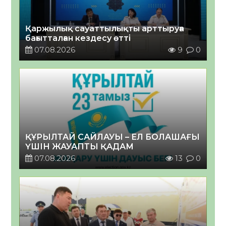
Қаржылық сауаттылықты арттыруға
бағытталған кездесу өтті
07.08.2026
9
0
ҚҰРЫЛТАЙ САЙЛАУЫ – ЕЛ БОЛАШАҒЫ
ҮШІН ЖАУАПТЫ ҚАДАМ
07.08.2026
13
0