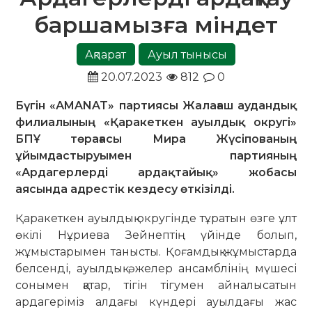
баршамызға міндет
Ақпарат
Ауыл тынысы
20.07.2023
812
0
Бүгін «АMANAT» партиясы Жалағаш аудандық
филиалының «Қаракеткен ауылдық округі»
БПҰ төрағасы Мира Жүсіпованың
ұйымдастыруымен партияның
«Ардагерлерді ардақтайық» жобасы
аясында адрестік кездесу өткізілді.
Қаракеткен ауылдық округінде тұратын өзге ұлт
өкілі Нұриева Зейнептің үйінде болып,
жұмыстарымен танысты. Қоғамдық жұмыстарда
белсенді, ауылдық әжелер ансамблінің мүшесі
сонымен қатар, тігін тігумен айналысатын
ардагеріміз алдағы күндері ауылдағы жас