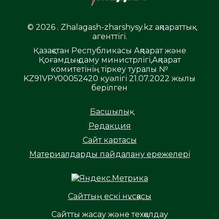
© 2026 . Zhalagash-zharshysy.kz ақпараттық
агенттігі.
Қазақстан Республикасы Ақпарат және
Қоғамдық даму министрлігі,Ақпарат
комитетінің тіркеу туралы №
KZ91VPY00052420 куәлігі 21.07.2022 жылы
берілген
Басшылық
Редакция
Сайт картасы
Материалдарды пайдалану ережелері
Сайттың ескі нұсқасы
Сайтты жасау және техқолдау