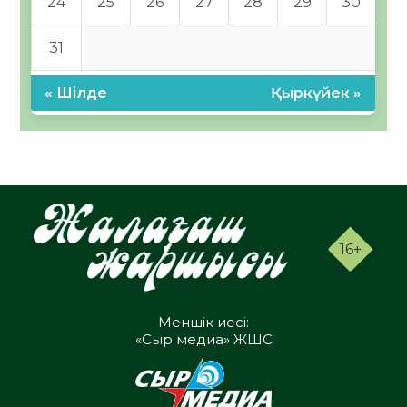
24
25
26
27
28
29
30
31
« Шілде
Қыркүйек »
16+
Меншік иесі:
«Сыр медиа» ЖШС