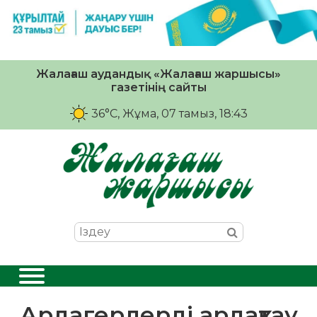
Жалағаш аудандық «Жалағаш жаршысы»
газетінің сайты
36°C
, Жұма, 07 тамыз, 18:43
Ардагерлерді ардақтау