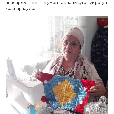
аналарды тігін тігумен айналысуға үйретуді
жоспарлауда.