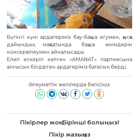
Бүгінгі күні ардагеріміз бау-бақша егумен, қысқа
дайындық мақсатында бақша өнімдерін
консервілеумен айналысады.
Елеп ескеріп келген «АMANAT» партиясына
алғысын білдірген ардагеріміз батасын берді.
Әлеуметтік желілерде бөлісіңіз:
Пікірлер жоқ. Бірінші болыңыз!
Пікір жазыңыз