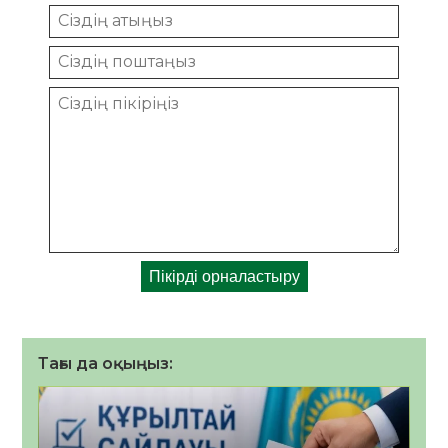
Тағы да оқыңыз: