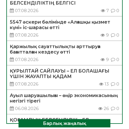
БЕЛСЕНДІЛІКТІҢ БЕЛГІСІ
07.08.2026
7
0
5547 әскери бөлімінде «Алғашқы қызмет
күні» іс-шарасы өтті
07.08.2026
9
0
Қаржылық сауаттылықты арттыруға
бағытталған кездесу өтті
07.08.2026
9
0
ҚҰРЫЛТАЙ САЙЛАУЫ – ЕЛ БОЛАШАҒЫ
ҮШІН ЖАУАПТЫ ҚАДАМ
07.08.2026
13
0
Ауыл шаруашылығы – өңір экономикасының
негізгі тірегі
06.08.2026
26
0
ҚОҒАМДЫҚ БЕЛСЕНДІЛІК – ЕЛ
Барлық жаңалық
ДАМУЫНЫҢ НЕГІЗІ