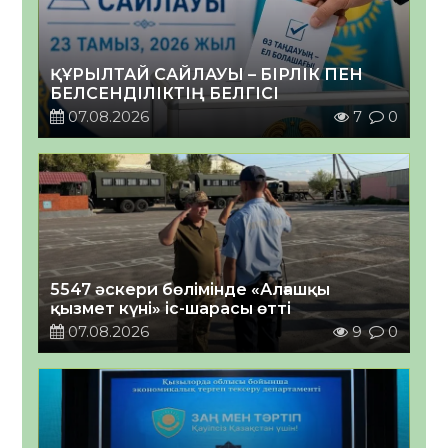
ҚҰРЫЛТАЙ САЙЛАУЫ – БІРЛІК ПЕН
БЕЛСЕНДІЛІКТІҢ БЕЛГІСІ
07.08.2026
7
0
5547 әскери бөлімінде «Алғашқы
қызмет күні» іс-шарасы өтті
07.08.2026
9
0