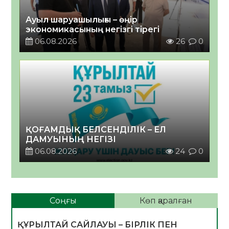
Ауыл шаруашылығы – өңір
экономикасының негізгі тірегі
06.08.2026
26
0
ҚОҒАМДЫҚ БЕЛСЕНДІЛІК – ЕЛ
ДАМУЫНЫҢ НЕГІЗІ
06.08.2026
24
0
Соңғы
Көп қаралған
ҚҰРЫЛТАЙ САЙЛАУЫ – БІРЛІК ПЕН