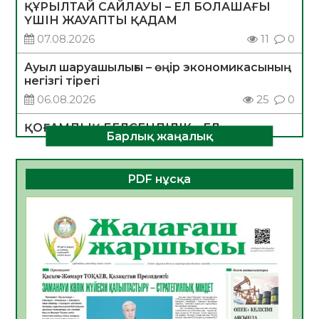
ҚҰРЫЛТАЙ САЙЛАУЫ – ЕЛ БОЛАШАҒЫ
ҮШІН ЖАУАПТЫ ҚАДАМ
07.08.2026
11
0
Ауыл шаруашылығы – өңір экономикасының
негізгі тірегі
06.08.2026
25
0
ҚОҒАМДЫҚ БЕЛСЕНДІЛІК – ЕЛ
Барлық жаңалық
ДАМУЫНЫҢ НЕГІЗІ
06.08.2026
23
0
PDF нұсқа
ҚҰРЫЛТАЙ САЙЛАУЫ – БОЛАШАҚҚА
БАСТАР ЖАУАПТЫ ТАҢДАУ
06.08.2026
26
0
Инфекциялық ауруларға қарсы иммундау
жұмыстарының тиімділігі
06.08.2026
27
0
Көкжөтел ауруы туралы