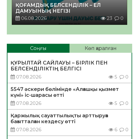
ҚОҒАМДЫҚ БЕЛСЕНДІЛІК – ЕЛ
ДАМУЫНЫҢ НЕГІЗІ
06.08.2026
23
0
Соңғы
Көп қаралған
ҚҰРЫЛТАЙ САЙЛАУЫ – БІРЛІК ПЕН
БЕЛСЕНДІЛІКТІҢ БЕЛГІСІ
07.08.2026
5
0
5547 әскери бөлімінде «Алғашқы қызмет
күні» іс-шарасы өтті
07.08.2026
5
0
Қаржылық сауаттылықты арттыруға
бағытталған кездесу өтті
07.08.2026
6
0