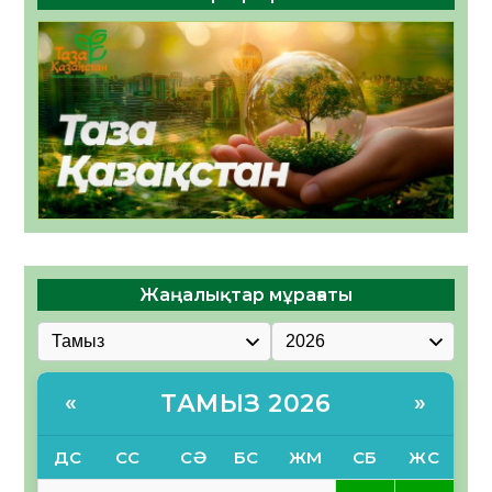
Жаңалықтар мұрағаты
ТАМЫЗ 2026
«
»
ДС
СС
СӘ
БС
ЖМ
СБ
ЖС