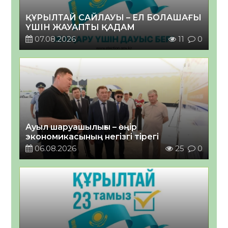
ҚҰРЫЛТАЙ САЙЛАУЫ – ЕЛ БОЛАШАҒЫ
ҮШІН ЖАУАПТЫ ҚАДАМ
07.08.2026
11
0
Ауыл шаруашылығы – өңір
экономикасының негізгі тірегі
06.08.2026
25
0