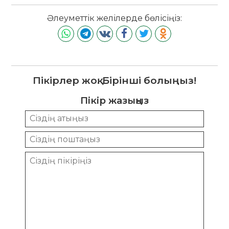
Әлеуметтік желілерде бөлісіңіз:
Пікірлер жоқ. Бірінші болыңыз!
Пікір жазыңыз