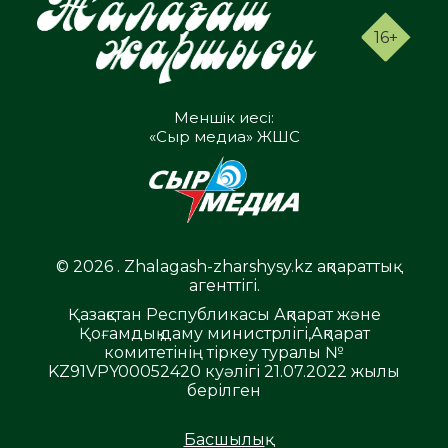
16+
Меншік иесі:
«Сыр медиа» ЖШС
© 2026 . Zhalagash-zharshysy.kz ақпараттық
агенттігі.
Қазақстан Республикасы Ақпарат және
Қоғамдық даму министрлігі,Ақпарат
комитетінің тіркеу туралы №
KZ91VPY00052420 куәлігі 21.07.2022 жылы
берілген
Басшылық