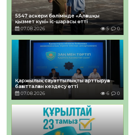
5547 әскери бөлімінде «Алғашқы
қызмет күні» іс-шарасы өтті
07.08.2026
5
0
Қаржылық сауаттылықты арттыруға
бағытталған кездесу өтті
07.08.2026
6
0