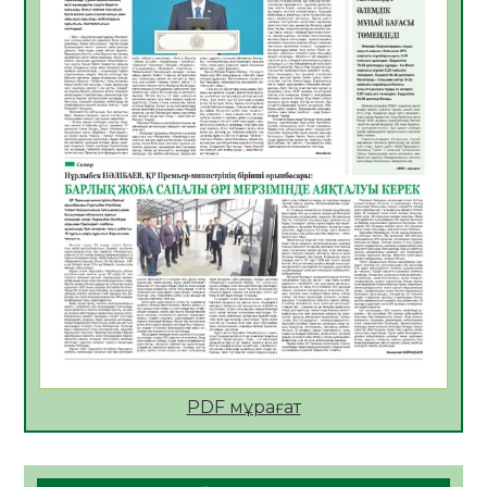
06.08.2026
24
0
АПВ вакцинасы туралы мәлімет
06.08.2026
25
0
Open Air: Қызылорда облысы полиция
департаменті 20 мыңнан астам
көрерменнің қауіпсіздігін қамтамасыз етті
06.08.2026
37
0
ҚЫЗЫЛОРДАДА «САНАЛЫ ҰРПАҚ –
ЖАРҚЫН БОЛАШАҚ» АТТЫ КЕҢЕЙТІЛГЕН
МӘЖІЛІС ӨТТІ
05.08.2026
37
0
Қазақстан Орталық Азиядағы көшуге ең
қолайлы ел атанды
05.08.2026
38
0
PDF мұрағат
Өрт қауіпсіздігі талаптарын сақтау – әр
азаматтың міндеті