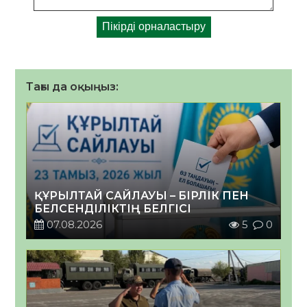
Тағы да оқыңыз:
ҚҰРЫЛТАЙ САЙЛАУЫ – БІРЛІК ПЕН
БЕЛСЕНДІЛІКТІҢ БЕЛГІСІ
07.08.2026
5
0