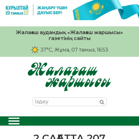
Жалағаш аудандық «Жалағаш жаршысы»
газетінің сайты
37°C
, Жұма, 07 тамыз, 16:53
2 САҒАТТА 2
07