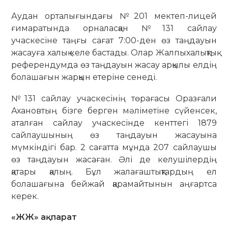
Аудан орталығындағы №201 мектеп-лицей
ғимаратында орналасқан №131 сайлау
учаскесіне таңғы сағат 7:00-ден өз таңдауын
жасауға халық келе бастады. Олар Жалпыхалықтық
референдумда өз таңдауын жасау арқылы елдің
болашағын жарқын етеріне сенеді.
№131 сайлау учаскесінің төрағасы Оразғали
Ахановтың бізге берген мәліметіне сүйенсек,
аталған сайлау учаскесінде кенттегі 1879
сайлаушының өз таңдауын жасауына
мүмкіндігі бар. 2 сағатта мұнда 207 сайлаушы
өз таңдауын жасаған. Әлі де келушілердің
қатары қалың. Бұл жалағаштықтардың ел
болашағына бейжай қарамайтынын аңғартса
керек.
«ЖЖ» ақпарат