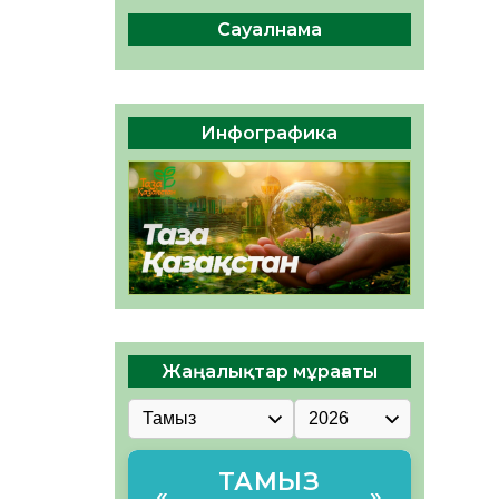
сақтау – әр азаматтың
міндеті
Сауалнама
05.08.2026
38
0
Руслан Рүстемұлы облыс
әкімінің кеңесшісі болып
Инфографика
тағайындалды
05.08.2026
36
0
Жаңалықтар мұрағаты
ТАМЫЗ
«
»