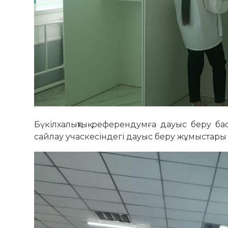
Бүкілхалықтық референдумға дауыс беру ба
сайлау учаскесіндегі дауыс беру жұмыстары 