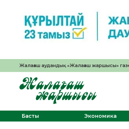
Жалағаш аудандық «Жалағаш жаршысы» газе
Басты
Экономика