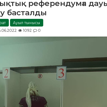
лықтық референдумға дау
у басталды
рат
Ауыл тынысы
.06.2022
1092
0