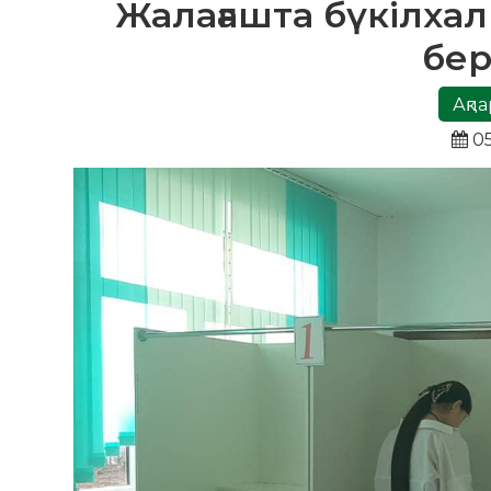
Жалағашта бүкілха
бер
Ақпа
05