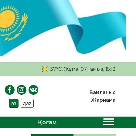
37°C
, Жұма, 07 тамыз, 15:12
Байланыс
Жарнама
қаз
qaz
Қоғам