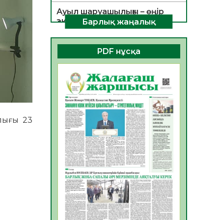
Ауыл шаруашылығы – өңір
экономикасының негізгі
Барлық жаңалық
тірегі
06.08.2026
25
0
PDF нұсқа
ҚОҒАМДЫҚ БЕЛСЕНДІЛІК –
ЕЛ ДАМУЫНЫҢ НЕГІЗІ
06.08.2026
23
0
ҚҰРЫЛТАЙ САЙЛАУЫ –
БОЛАШАҚҚА БАСТАР
рлығы 23
ЖАУАПТЫ ТАҢДАУ
06.08.2026
26
0
Инфекциялық ауруларға
қарсы иммундау
жұмыстарының тиімділігі
06.08.2026
27
0
Көкжөтел ауруы туралы
06.08.2026
24
0