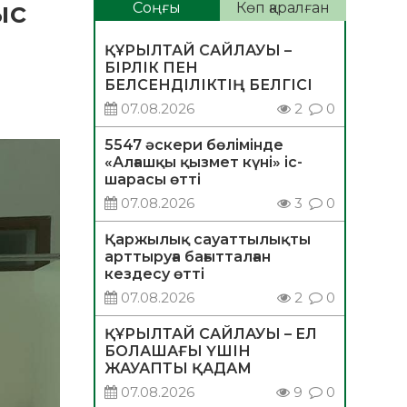
ыс
Соңғы
Көп қаралған
ҚҰРЫЛТАЙ САЙЛАУЫ –
БІРЛІК ПЕН
БЕЛСЕНДІЛІКТІҢ БЕЛГІСІ
07.08.2026
2
0
5547 әскери бөлімінде
«Алғашқы қызмет күні» іс-
шарасы өтті
07.08.2026
3
0
Қаржылық сауаттылықты
арттыруға бағытталған
кездесу өтті
07.08.2026
2
0
ҚҰРЫЛТАЙ САЙЛАУЫ – ЕЛ
БОЛАШАҒЫ ҮШІН
ЖАУАПТЫ ҚАДАМ
07.08.2026
9
0