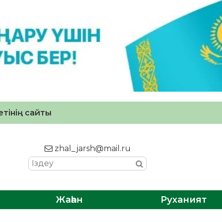
тінің сайты
zhal_jarsh@mail.ru
Жаһан
Руханият