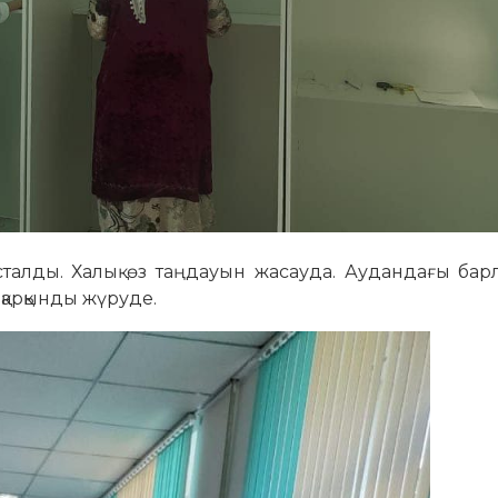
сталды. Халық өз таңдауын жасауда. Аудандағы ба
қарқынды жүруде.