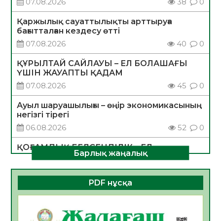
07.08.2026
38
0
Қаржылық сауаттылықты арттыруға
бағытталған кездесу өтті
07.08.2026
40
0
ҚҰРЫЛТАЙ САЙЛАУЫ – ЕЛ БОЛАШАҒЫ
ҮШІН ЖАУАПТЫ ҚАДАМ
07.08.2026
45
0
Ауыл шаруашылығы – өңір экономикасының
негізгі тірегі
06.08.2026
52
0
ҚОҒАМДЫҚ БЕЛСЕНДІЛІК – ЕЛ
Барлық жаңалық
ДАМУЫНЫҢ НЕГІЗІ
06.08.2026
50
0
PDF нұсқа
ҚҰРЫЛТАЙ САЙЛАУЫ – БОЛАШАҚҚА
БАСТАР ЖАУАПТЫ ТАҢДАУ
06.08.2026
52
0