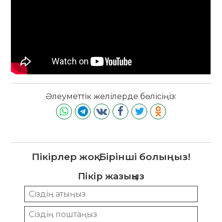
Әлеуметтік желілерде бөлісіңіз:
Пікірлер жоқ. Бірінші болыңыз!
Пікір жазыңыз