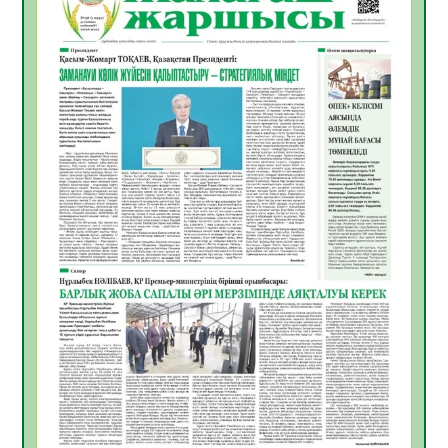
Инфекциялық ауруларға қарсы иммундау
жұмыстарының тиімділігі
06.08.2026
54
0
Көкжөтел ауруы туралы
06.08.2026
52
0
АПВ вакцинасы туралы мәлімет
06.08.2026
51
0
Open Air: Қызылорда облысы полиция
департаменті 20 мыңнан астам
көрерменнің қауіпсіздігін қамтамасыз етті
06.08.2026
63
0
ҚЫЗЫЛОРДАДА «САНАЛЫ ҰРПАҚ –
ЖАРҚЫН БОЛАШАҚ» АТТЫ КЕҢЕЙТІЛГЕН
МӘЖІЛІС ӨТТІ
05.08.2026
64
0
Қазақстан Орталық Азиядағы көшуге ең