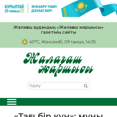
Жалағаш аудандық «Жалағаш жаршысы»
газетінің сайты
40°C
, Жексенбі, 09 тамыз, 14:05
«Тағы бір күн»: мұны