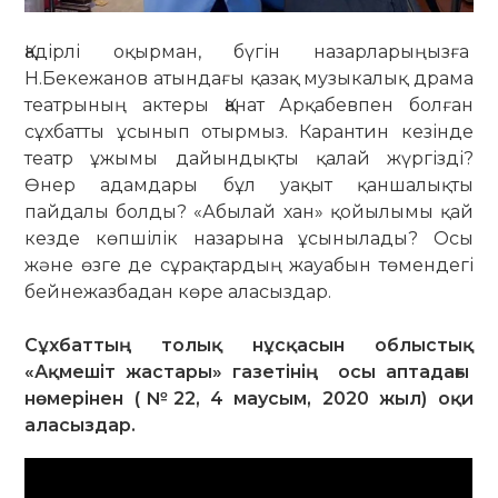
Қадірлі оқырман, бүгін назарларыңызға
Н.Бекежанов атындағы қазақ музыкалық драма
театрының актеры Қанат Арқабевпен болған
сұхбатты ұсынып отырмыз. Карантин кезінде
театр ұжымы дайындықты қалай жүргізді?
Өнер адамдары бұл уақыт қаншалықты
пайдалы болды? «Абылай хан» қойылымы қай
кезде көпшілік назарына ұсынылады? Осы
және өзге де сұрақтардың жауабын төмендегі
бейнежазбадан көре аласыздар.
Сұхбаттың толық нұсқасын облыстық
«Ақмешіт жастары» газетінің осы аптадағы
нөмерінен (№22, 4 маусым, 2020 жыл) оқи
аласыздар.