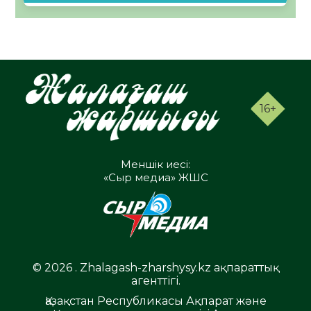
16+
Меншік иесі:
«Сыр медиа» ЖШС
© 2026 . Zhalagash-zharshysy.kz ақпараттық
агенттігі.
Қазақстан Республикасы Ақпарат және