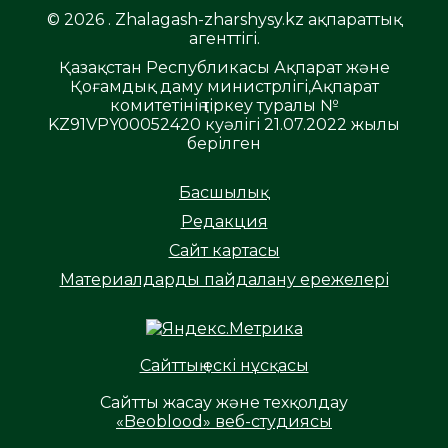
© 2026 . Zhalagash-zharshysy.kz ақпараттық
агенттігі.
Қазақстан Республикасы Ақпарат және
Қоғамдық даму министрлігі,Ақпарат
комитетінің тіркеу туралы №
KZ91VPY00052420 куәлігі 21.07.2022 жылы
берілген
Басшылық
Редакция
Сайт картасы
Материалдарды пайдалану ережелері
Сайттың ескі нұсқасы
Сайтты жасау және техқолдау
«Beoblood» веб-студиясы