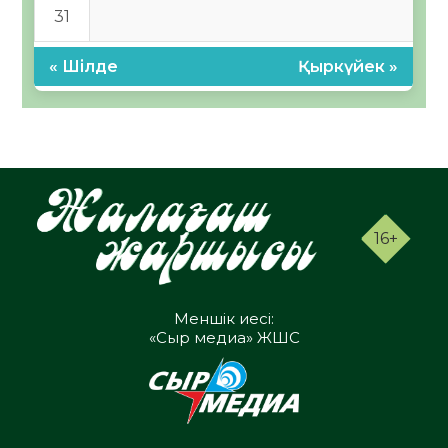
31
« Шілде
Қыркүйек »
16+
Меншік иесі:
«Сыр медиа» ЖШС