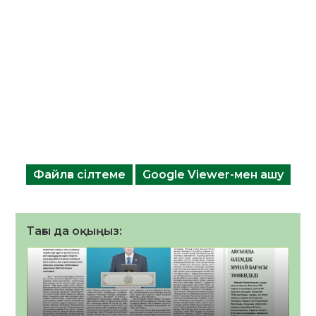
Файлға сілтеме
Google Viewer-мен ашу
Тағы да оқыңыз: