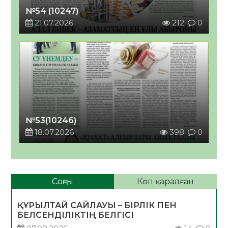
№54 (10247)
21.07.2026
212
0
№53(10246)
18.07.2026
398
0
Соңғы
Көп қаралған
ҚҰРЫЛТАЙ САЙЛАУЫ – БІРЛІК ПЕН
БЕЛСЕНДІЛІКТІҢ БЕЛГІСІ