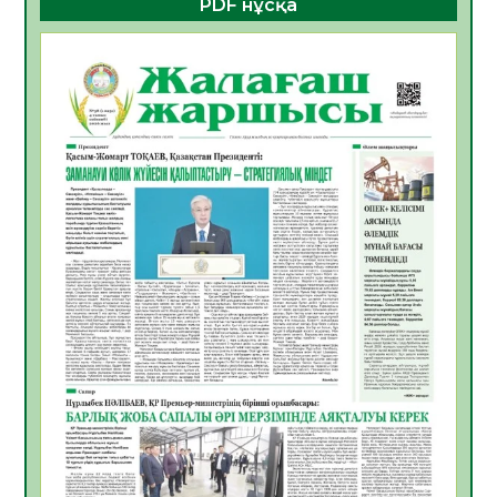
PDF нұсқа
ҚҰРЫЛТАЙ САЙЛАУЫ – БОЛАШАҚҚА
БАСТАР ЖАУАПТЫ ТАҢДАУ
06.08.2026
30
0
Инфекциялық ауруларға қарсы иммундау
жұмыстарының тиімділігі
06.08.2026
31
0
Көкжөтел ауруы туралы
06.08.2026
28
0
АПВ вакцинасы туралы мәлімет
06.08.2026
29
0
Open Air: Қызылорда облысы полиция
департаменті 20 мыңнан астам
көрерменнің қауіпсіздігін қамтамасыз етті
06.08.2026
40
0
ҚЫЗЫЛОРДАДА «САНАЛЫ ҰРПАҚ –
ЖАРҚЫН БОЛАШАҚ» АТТЫ КЕҢЕЙТІЛГЕН