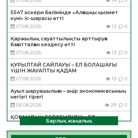
07.08.2026
14
0
5547 әскери бөлімінде «Алғашқы қызмет
күні» іс-шарасы өтті
07.08.2026
13
0
Қаржылық сауаттылықты арттыруға
бағытталған кездесу өтті
07.08.2026
13
0
ҚҰРЫЛТАЙ САЙЛАУЫ – ЕЛ БОЛАШАҒЫ
ҮШІН ЖАУАПТЫ ҚАДАМ
07.08.2026
19
0
Ауыл шаруашылығы – өңір экономикасының
негізгі тірегі
06.08.2026
29
0
ҚОҒАМДЫҚ БЕЛСЕНДІЛІК – ЕЛ
Барлық жаңалық
ДАМУЫНЫҢ НЕГІЗІ
06.08.2026
28
0