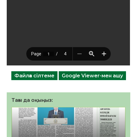
Файлға сілтеме
Google Viewer-мен ашу
Тағы да оқыңыз: