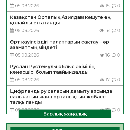
05.08.2026
15
0
Қазақстан Орталық Азиядағы көшуге ең
қолайлы ел атанды
05.08.2026
18
0
Өрт қауіпсіздігі талаптарын сақтау – әр
азаматтың міндеті
05.08.2026
16
0
Руслан Рүстемұлы облыс әкімінің
кеңесшісі болып тағайындалды
05.08.2026
17
0
Цифрландыру саласын дамыту аясында
салынатын жаңа орталықтың жобасы
талқыланды
05.08.2026
17
0
Барлық жаңалық
Алғашқы цифрлық жасанды интеллект
құралдарының таныстырылымы өтті