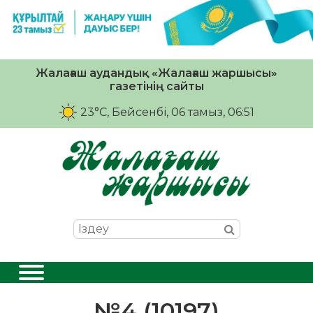
Жалағаш аудандық «Жалағаш жаршысы»
газетінің сайты
23°C
, Бейсенбі, 06 тамыз, 06:51
№4 (10197)