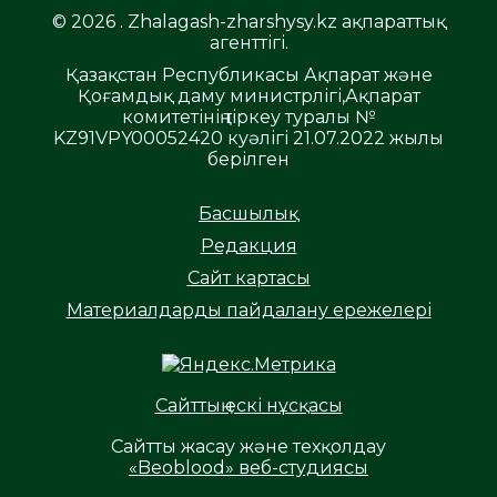
© 2026 . Zhalagash-zharshysy.kz ақпараттық
агенттігі.
Қазақстан Республикасы Ақпарат және
Қоғамдық даму министрлігі,Ақпарат
комитетінің тіркеу туралы №
KZ91VPY00052420 куәлігі 21.07.2022 жылы
берілген
Басшылық
Редакция
Сайт картасы
Материалдарды пайдалану ережелері
Сайттың ескі нұсқасы
Сайтты жасау және техқолдау
«Beoblood» веб-студиясы