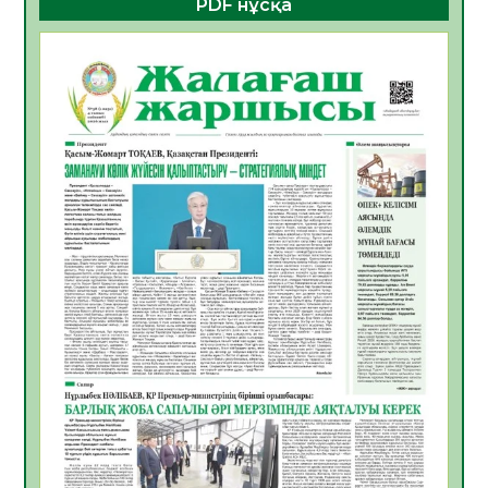
PDF нұсқа
05.08.2026
17
0
Қазақстандықтардың 72,3%-ы жаңа
Құрылтай үшін дауыс беруге дайын
05.08.2026
18
0
ӘРБІР ДАУЫС – ҚОҒАМ ДАМУЫНА
ҚОСЫЛҒАН ҮЛЕС
05.08.2026
25
0
ҚҰРЫЛТАЙ САЙЛАУЫ – БІРЛІК ПЕН
ЖАУАПКЕРШІЛІККЕ БАСТАЙТЫН ҚАДАМ
05.08.2026
23
0
Мектептен – Ұлттық ұлан сапына
04.08.2026
34
0
Үкіметтік емес ұйымдарға арналған
сыйлықақы конкурсына өтінім қабылдау
басталды
04.08.2026
38
0