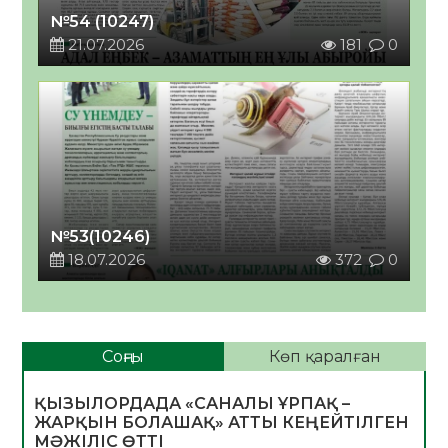
№54 (10247)
21.07.2026
181
0
№53(10246)
18.07.2026
372
0
Соңғы
Көп қаралған
ҚЫЗЫЛОРДАДА «САНАЛЫ ҰРПАҚ –
ЖАРҚЫН БОЛАШАҚ» АТТЫ КЕҢЕЙТІЛГЕН
МӘЖІЛІС ӨТТІ