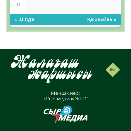
31
« Шілде
Қыркүйек »
16+
Меншік иесі:
«Сыр медиа» ЖШС