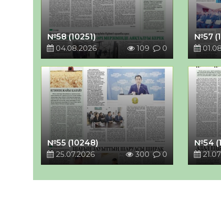
№58 (10251)
№57 (
04.08.2026
109
0
01.0
№55 (10248)
№54 (
25.07.2026
300
0
21.07