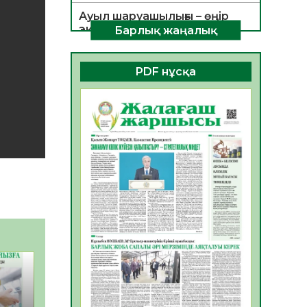
Ауыл шаруашылығы – өңір
экономикасының негізгі
Барлық жаңалық
тірегі
06.08.2026
38
0
PDF нұсқа
ҚОҒАМДЫҚ БЕЛСЕНДІЛІК –
ЕЛ ДАМУЫНЫҢ НЕГІЗІ
06.08.2026
35
0
ҚҰРЫЛТАЙ САЙЛАУЫ –
БОЛАШАҚҚА БАСТАР
ЖАУАПТЫ ТАҢДАУ
06.08.2026
37
0
Инфекциялық ауруларға
қарсы иммундау
жұмыстарының тиімділігі
06.08.2026
39
0
Көкжөтел ауруы туралы
06.08.2026
35
0