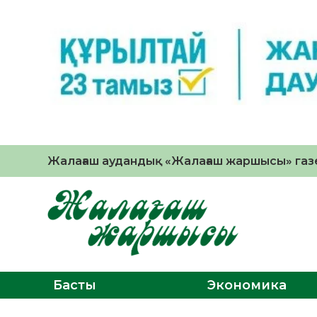
Жалағаш аудандық «Жалағаш жаршысы» газе
Басты
Экономика