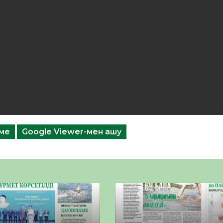
еме
Google Viewer-мен ашу