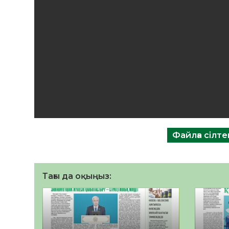
Файлға сілт
Тағы да оқыңыз: