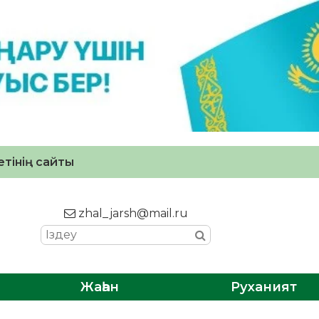
тінің сайты
zhal_jarsh@mail.ru
Жаһан
Руханият