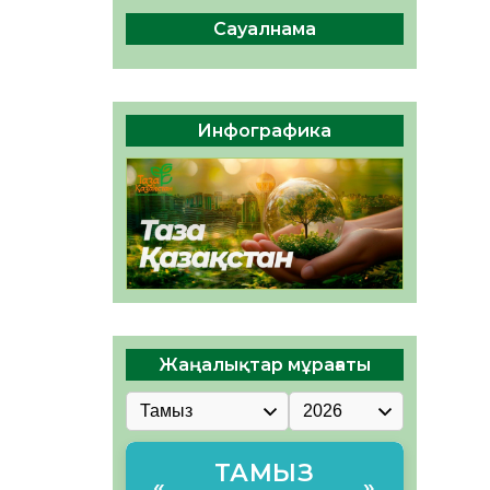
сақтау – әр азаматтың
міндеті
Сауалнама
05.08.2026
49
0
Руслан Рүстемұлы облыс
әкімінің кеңесшісі болып
Инфографика
тағайындалды
05.08.2026
46
0
Жаңалықтар мұрағаты
ТАМЫЗ
«
»