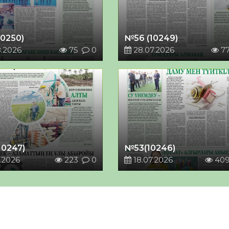
10250)
№56 (10249)
8.2026
75
0
28.07.2026
7
10247)
№53(10246)
.2026
223
0
18.07.2026
40