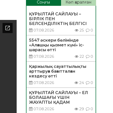
Соңғы
Көп қаралған
ҚҰРЫЛТАЙ САЙЛАУЫ –
БІРЛІК ПЕН
БЕЛСЕНДІЛІКТІҢ БЕЛГІСІ
07.08.2026
25
0
5547 әскери бөлімінде
«Алғашқы қызмет күні» іс-
шарасы өтті
07.08.2026
22
0
Қаржылық сауаттылықты
арттыруға бағытталған
кездесу өтті
07.08.2026
24
0
ҚҰРЫЛТАЙ САЙЛАУЫ – ЕЛ
БОЛАШАҒЫ ҮШІН
ЖАУАПТЫ ҚАДАМ
07.08.2026
29
0