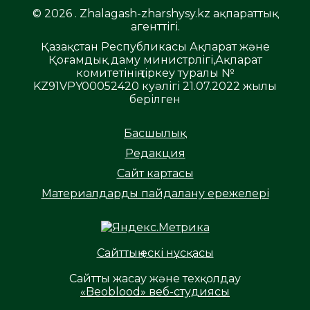
© 2026 . Zhalagash-zharshysy.kz ақпараттық
агенттігі.
Қазақстан Республикасы Ақпарат және
Қоғамдық даму министрлігі,Ақпарат
комитетінің тіркеу туралы №
KZ91VPY00052420 куәлігі 21.07.2022 жылы
берілген
Басшылық
Редакция
Сайт картасы
Материалдарды пайдалану ережелері
Сайттың ескі нұсқасы
Сайтты жасау және техқолдау
«Beoblood» веб-студиясы