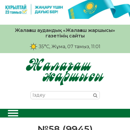
Жалағаш аудандық «Жалағаш жаршысы»
газетінің сайты
35°C
, Жұма, 07 тамыз, 11:01
№58 (9945)