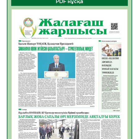
PDF нұсқа
көрерменнің қауіпсіздігін қамтамасыз етті
06.08.2026
32
0
ҚЫЗЫЛОРДАДА «САНАЛЫ ҰРПАҚ –
ЖАРҚЫН БОЛАШАҚ» АТТЫ КЕҢЕЙТІЛГЕН
МӘЖІЛІС ӨТТІ
05.08.2026
32
0
Қазақстан Орталық Азиядағы көшуге ең
қолайлы ел атанды
05.08.2026
33
0
Өрт қауіпсіздігі талаптарын сақтау – әр
азаматтың міндеті
05.08.2026
33
0
Руслан Рүстемұлы облыс әкімінің
кеңесшісі болып тағайындалды
05.08.2026
31
0
Цифрландыру саласын дамыту аясында