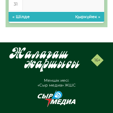
31
« Шілде
Қыркүйек »
16+
Меншік иесі:
«Сыр медиа» ЖШС