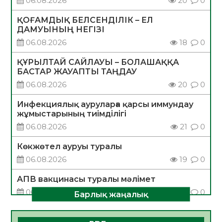
06.08.2026
20
0
ҚОҒАМДЫҚ БЕЛСЕНДІЛІК – ЕЛ
ДАМУЫНЫҢ НЕГІЗІ
06.08.2026
18
0
ҚҰРЫЛТАЙ САЙЛАУЫ – БОЛАШАҚҚА
БАСТАР ЖАУАПТЫ ТАҢДАУ
06.08.2026
20
0
Инфекциялық ауруларға қарсы иммундау
жұмыстарының тиімділігі
06.08.2026
21
0
Көкжөтел ауруы туралы
06.08.2026
19
0
АПВ вакцинасы туралы мәлімет
06.08.2026
20
0
Барлық жаңалық
Open Air: Қызылорда облысы полиция
департаменті 20 мыңнан астам