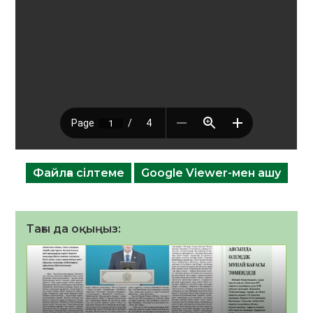
Файлға сілтеме
Google Viewer-мен ашу
Тағы да оқыңыз: