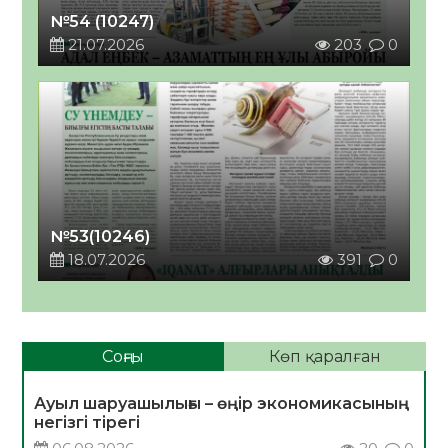
№54 (10247)
21.07.2026
203
0
№53(10246)
18.07.2026
391
0
Соңғы
Көп қаралған
Ауыл шаруашылығы – өңір экономикасының
негізгі тірегі