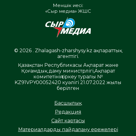
Меншік иесі:
«Сыр медиа» ЖШС
© 2026 . Zhalagash-zharshysy.kz ақпараттық
агенттігі.
Қазақстан Республикасы Ақпарат және
Қоғамдық даму министрлігі,Ақпарат
комитетінің тіркеу туралы №
KZ91VPY00052420 куәлігі 21.07.2022 жылы
берілген
Басшылық
Редакция
Сайт картасы
Материалдарды пайдалану ережелері