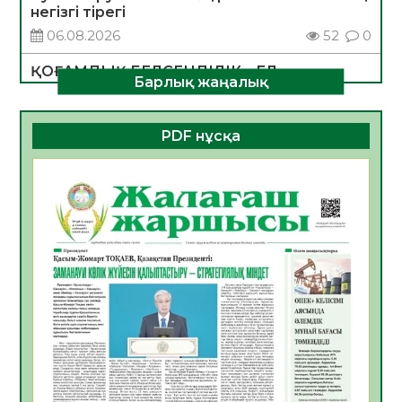
негізгі тірегі
06.08.2026
52
0
ҚОҒАМДЫҚ БЕЛСЕНДІЛІК – ЕЛ
Барлық жаңалық
ДАМУЫНЫҢ НЕГІЗІ
06.08.2026
50
0
PDF нұсқа
ҚҰРЫЛТАЙ САЙЛАУЫ – БОЛАШАҚҚА
БАСТАР ЖАУАПТЫ ТАҢДАУ
06.08.2026
52
0
Инфекциялық ауруларға қарсы иммундау
жұмыстарының тиімділігі
06.08.2026
54
0
Көкжөтел ауруы туралы
06.08.2026
52
0
АПВ вакцинасы туралы мәлімет
06.08.2026
51
0