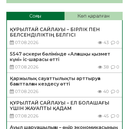
Соңғы
Көп қаралған
ҚҰРЫЛТАЙ САЙЛАУЫ – БІРЛІК ПЕН
БЕЛСЕНДІЛІКТІҢ БЕЛГІСІ
07.08.2026
43
0
5547 әскери бөлімінде «Алғашқы қызмет
күні» іс-шарасы өтті
07.08.2026
38
0
Қаржылық сауаттылықты арттыруға
бағытталған кездесу өтті
07.08.2026
40
0
ҚҰРЫЛТАЙ САЙЛАУЫ – ЕЛ БОЛАШАҒЫ
ҮШІН ЖАУАПТЫ ҚАДАМ
07.08.2026
45
0
Ауыл шаруашылығы – өңір экономикасының