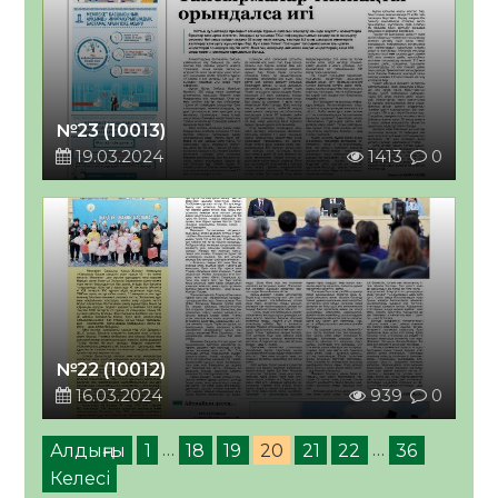
№23 (10013)
19.03.2024
1413
0
№22 (10012)
16.03.2024
939
0
Алдыңғы
1
…
18
19
20
21
22
…
36
Келесі