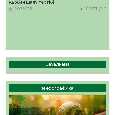
Құрбан шалу тәртібі
11.07.2022
182271
0
Сауалнама
Инфографика