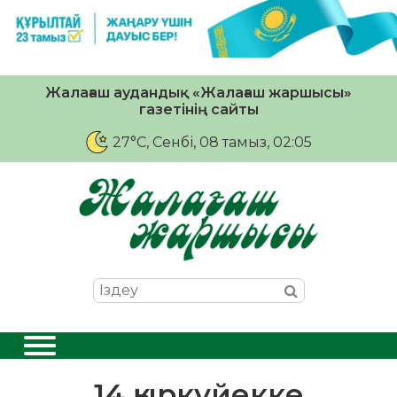
Жалағаш аудандық «Жалағаш жаршысы»
газетінің сайты
27°C
, Сенбі, 08 тамыз, 02:05
14 қыркүйекке