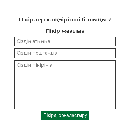
Пікірлер жоқ. Бірінші болыңыз!
Пікір жазыңыз