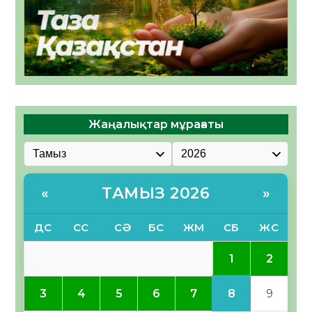
Жаңалықтар мұрағаты
ТАМЫЗ 2026
«
»
ДС
СС
СӘ
БС
ЖМ
СБ
ЖС
1
2
8
3
4
5
6
7
9