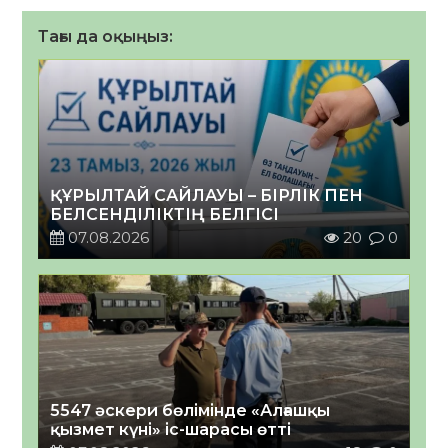
Тағы да оқыңыз:
ҚҰРЫЛТАЙ САЙЛАУЫ – БІРЛІК ПЕН
БЕЛСЕНДІЛІКТІҢ БЕЛГІСІ
07.08.2026
20
0
5547 әскери бөлімінде «Алғашқы
қызмет күні» іс-шарасы өтті