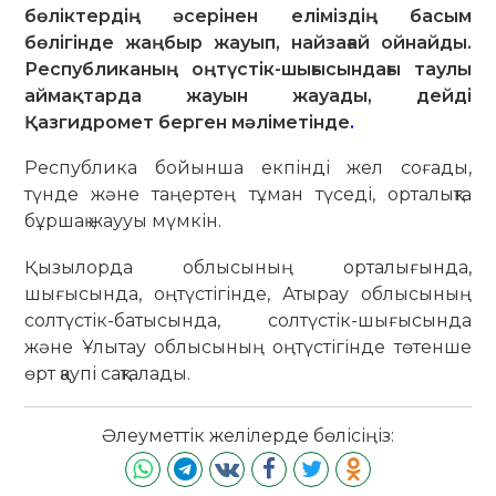
бөліктердің әсерінен еліміздің басым
бөлігінде жаңбыр жауып, найзағай ойнайды.
Республиканың оңтүстік-шығысындағы таулы
аймақтарда жауын жауады, дейді
Қазгидромет берген мәліметінде
.
Республика бойынша екпінді жел соғады,
түнде және таңертең тұман түседі, орталықта
бұршақ жаууы мүмкін.
Қызылорда облысының орталығында,
шығысында, оңтүстігінде, Атырау облысының
солтүстік-батысында, солтүстік-шығысында
және Ұлытау облысының оңтүстігінде төтенше
өрт қаупі сақталады.
Әлеуметтік желілерде бөлісіңіз: