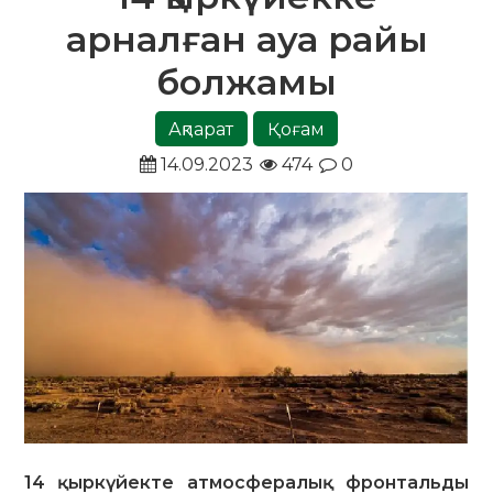
арналған ауа райы
болжамы
Ақпарат
Қоғам
14.09.2023
474
0
14 қыркүйекте атмосфералық фронтальды