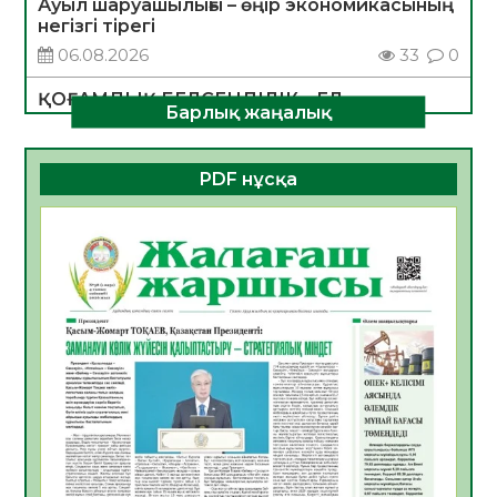
Ауыл шаруашылығы – өңір экономикасының
негізгі тірегі
06.08.2026
33
0
ҚОҒАМДЫҚ БЕЛСЕНДІЛІК – ЕЛ
Барлық жаңалық
ДАМУЫНЫҢ НЕГІЗІ
06.08.2026
31
0
PDF нұсқа
ҚҰРЫЛТАЙ САЙЛАУЫ – БОЛАШАҚҚА
БАСТАР ЖАУАПТЫ ТАҢДАУ
06.08.2026
33
0
Инфекциялық ауруларға қарсы иммундау
жұмыстарының тиімділігі
06.08.2026
34
0
Көкжөтел ауруы туралы
06.08.2026
32
0
АПВ вакцинасы туралы мәлімет
06.08.2026
32
0