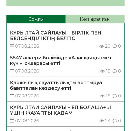
Соңғы
Көп қаралған
ҚҰРЫЛТАЙ САЙЛАУЫ – БІРЛІК ПЕН
БЕЛСЕНДІЛІКТІҢ БЕЛГІСІ
07.08.2026
20
0
5547 әскери бөлімінде «Алғашқы қызмет
күні» іс-шарасы өтті
07.08.2026
18
0
Қаржылық сауаттылықты арттыруға
бағытталған кездесу өтті
07.08.2026
18
0
ҚҰРЫЛТАЙ САЙЛАУЫ – ЕЛ БОЛАШАҒЫ
ҮШІН ЖАУАПТЫ ҚАДАМ
07.08.2026
24
0