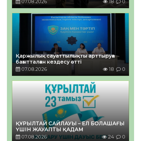
07.08.2026
18
0
Қаржылық сауаттылықты арттыруға
бағытталған кездесу өтті
07.08.2026
18
0
ҚҰРЫЛТАЙ САЙЛАУЫ – ЕЛ БОЛАШАҒЫ
ҮШІН ЖАУАПТЫ ҚАДАМ
07.08.2026
24
0