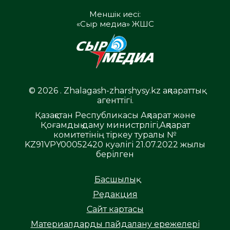
Меншік иесі:
«Сыр медиа» ЖШС
© 2026 . Zhalagash-zharshysy.kz ақпараттық
агенттігі.
Қазақстан Республикасы Ақпарат және
Қоғамдық даму министрлігі,Ақпарат
комитетінің тіркеу туралы №
KZ91VPY00052420 куәлігі 21.07.2022 жылы
берілген
Басшылық
Редакция
Сайт картасы
Материалдарды пайдалану ережелері