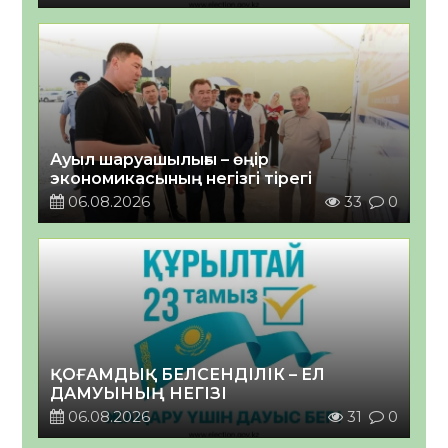
Ауыл шаруашылығы – өңір
экономикасының негізгі тірегі
06.08.2026
33
0
ҚОҒАМДЫҚ БЕЛСЕНДІЛІК – ЕЛ
ДАМУЫНЫҢ НЕГІЗІ
06.08.2026
31
0