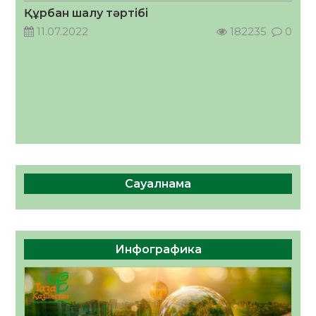
05.08.2026
42
0
Құрбан шалу тәртібі
11.07.2022
182235
0
Сауалнама
Инфографика