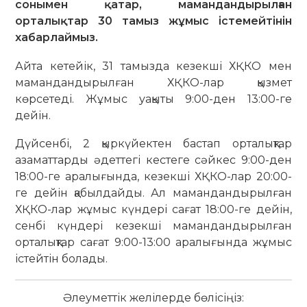
сонымен қатар, мамандандырылған
орталықтар 30 тамыз жұмыс істемейтінін
хабарлаймыз.
Айта кетейік, 31 тамызда кезекші ХҚКО мен
мамандандырылған ХҚКО-лар қызмет
көрсетеді. Жұмыс уақыты 9:00-ден 13:00-ге
дейін.
Дүйсенбі, 2 қыркүйектен бастап орталықтар
азаматтарды әдеттегі кестеге сәйкес 9:00-ден
18:00-ге аралығында, кезекші ХҚКО-лар 20:00-
ге дейін қабылдайды. Ал мамандандырылған
ХҚКО-лар жұмыс күндері сағат 18:00-ге дейін,
сенбі күндері кезекші мамандандырылған
орталықтар сағат 9:00-13:00 аралығында жұмыс
істейтін болады.
Әлеуметтік желілерде бөлісіңіз: