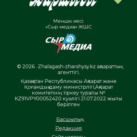
Меншік иесі:
«Сыр медиа» ЖШС
© 2026 . Zhalagash-zharshysy.kz ақпараттық
агенттігі.
Қазақстан Республикасы Ақпарат және
Қоғамдық даму министрлігі,Ақпарат
комитетінің тіркеу туралы №
KZ91VPY00052420 куәлігі 21.07.2022 жылы
берілген
Басшылық
Редакция