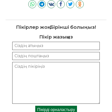
Пікірлер жоқ. Бірінші болыңыз!
Пікір жазыңыз