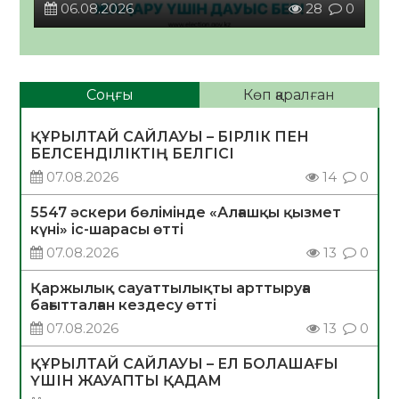
06.08.2026
28
0
Соңғы
Көп қаралған
ҚҰРЫЛТАЙ САЙЛАУЫ – БІРЛІК ПЕН
БЕЛСЕНДІЛІКТІҢ БЕЛГІСІ
07.08.2026
14
0
5547 әскери бөлімінде «Алғашқы қызмет
күні» іс-шарасы өтті
07.08.2026
13
0
Қаржылық сауаттылықты арттыруға
бағытталған кездесу өтті
07.08.2026
13
0
ҚҰРЫЛТАЙ САЙЛАУЫ – ЕЛ БОЛАШАҒЫ
ҮШІН ЖАУАПТЫ ҚАДАМ