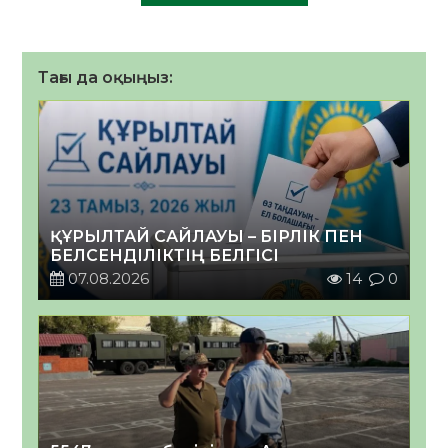
Тағы да оқыңыз:
ҚҰРЫЛТАЙ САЙЛАУЫ – БІРЛІК ПЕН
БЕЛСЕНДІЛІКТІҢ БЕЛГІСІ
07.08.2026
14
0