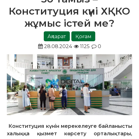
Конституция күні ХҚКО
жұмыс істей ме?
Ақпарат
Қоғам
28.08.2024
1125
0
Конституция күнін мерекелеуге байланысты
халыққа қызмет көрсету орталықтары,