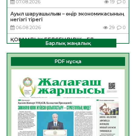
07.08.2026
19
0
Ауыл шаруашылығы – өңір экономикасының
негізгі тірегі
06.08.2026
29
0
ҚОҒАМДЫҚ БЕЛСЕНДІЛІК – ЕЛ
Барлық жаңалық
ДАМУЫНЫҢ НЕГІЗІ
06.08.2026
28
0
PDF нұсқа
ҚҰРЫЛТАЙ САЙЛАУЫ – БОЛАШАҚҚА
БАСТАР ЖАУАПТЫ ТАҢДАУ
06.08.2026
30
0
Инфекциялық ауруларға қарсы иммундау
жұмыстарының тиімділігі
06.08.2026
31
0
Көкжөтел ауруы туралы
06.08.2026
28
0