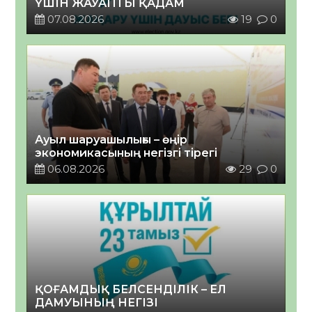
ҮШІН ЖАУАПТЫ ҚАДАМ
07.08.2026
19
0
Ауыл шаруашылығы – өңір
экономикасының негізгі тірегі
06.08.2026
29
0
ҚОҒАМДЫҚ БЕЛСЕНДІЛІК – ЕЛ
ДАМУЫНЫҢ НЕГІЗІ