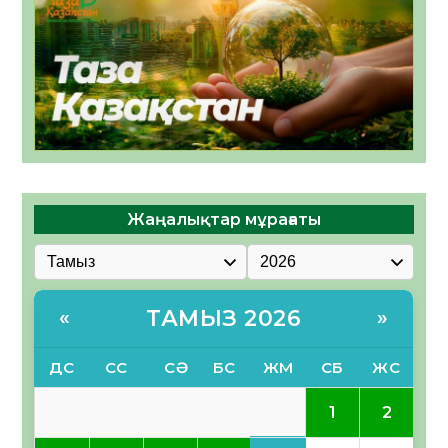
Жаңалықтар мұрағаты
ТАМЫЗ 2026
«
»
ДС
СС
СӘ
БС
ЖМ
СБ
ЖС
1
2