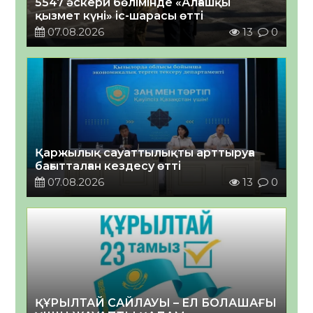
5547 әскери бөлімінде «Алғашқы
қызмет күні» іс-шарасы өтті
07.08.2026
13
0
Қаржылық сауаттылықты арттыруға
бағытталған кездесу өтті
07.08.2026
13
0
ҚҰРЫЛТАЙ САЙЛАУЫ – ЕЛ БОЛАШАҒЫ