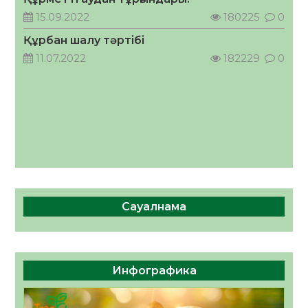
кеңесшісі болып тағайындалды
15.09.2022
180225
0
05.08.2026
39
0
Құрбан шалу тәртібі
11.07.2022
182229
0
Сауалнама
Инфографика