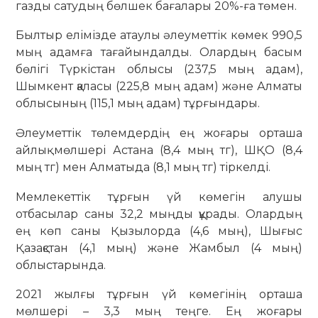
газды сатудың бөлшек бағалары 20%-ға төмен.
Былтыр елімізде атаулы әлеуметтік көмек 990,5
мың адамға тағайындалды. Олардың басым
бөлігі Түркістан облысы (237,5 мың адам),
Шымкент қаласы (225,8 мың адам) және Алматы
облысының (115,1 мың адам) тұрғындары.
Әлеуметтік төлемдердің ең жоғары орташа
айлық мөлшері Астана (8,4 мың тг), ШҚО (8,4
мың тг) мен Алматыда (8,1 мың тг) тіркелді.
Мемлекеттік тұрғын үй көмегін алушы
отбасылар саны 32,2 мыңды құрады. Олардың
ең көп саны Қызылорда (4,6 мың), Шығыс
Қазақстан (4,1 мың) және Жамбыл (4 мың)
облыстарында.
2021 жылғы тұрғын үй көмегінің орташа
мөлшері – 3,3 мың теңге. Ең жоғары