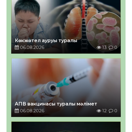
Көкжөтел ауруы туралы
06.08.2026
13
0
АПВ вакцинасы туралы мәлімет
06.08.2026
12
0