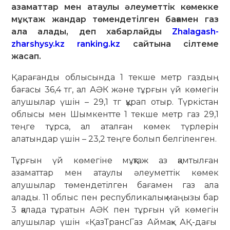
азаматтар мен атаулы әлеуметтік көмекке
мұқтаж жандар төмендетілген бағамен газ
ала алады, деп хабарлайды
Zhalagash-
zharshysy.kz
ranking.kz
сайтына сілтеме
жасап.
Қарағанды облысында 1 текше метр газдың
бағасы 36,4 тг, ал АӘК және тұрғын үй көмегін
алушылар үшін – 29,1 тг құрап отыр. Түркістан
облысы мен Шымкентте 1 текше метр газ 29,1
теңге тұрса, ал аталған көмек түрлерін
алатындар үшін – 23,2 теңге болып белгіленген.
Тұрғын үй көмегіне мұқтаж аз қамтылған
азаматтар мен атаулы әлеуметтік көмек
алушылар төмендетілген бағамен газ ала
алады. 11 облыс пен республикалық маңызы бар
3 қалада тұратын АӘК пен тұрғын үй көмегін
алушылар үшін «ҚазТрансГаз Аймақ» АҚ-дағы