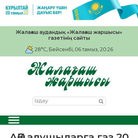
Жалағаш аудандық «Жалағаш жаршысы»
газетінің сайты
28°C
, Бейсенбі, 06 тамыз, 20:26
АӘК алушыларға газ 20