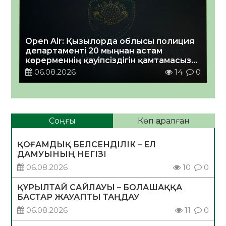
Open Air: Қызылорда облысы полиция
департаменті 20 мыңнан астам
көрерменнің қауіпсіздігін қамтамасыз
етті
06.08.2026
14
0
Соңғы
Көп қаралған
ҚОҒАМДЫҚ БЕЛСЕНДІЛІК – ЕЛ
ДАМУЫНЫҢ НЕГІЗІ
06.08.2026
10
0
ҚҰРЫЛТАЙ САЙЛАУЫ – БОЛАШАҚҚА
БАСТАР ЖАУАПТЫ ТАҢДАУ
06.08.2026
11
0