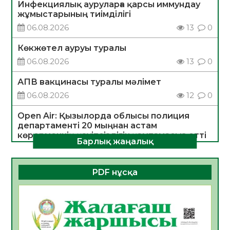
Инфекциялық ауруларға қарсы иммундау
жұмыстарының тиімділігі
06.08.2026
13
0
Көкжөтел ауруы туралы
06.08.2026
13
0
АПВ вакцинасы туралы мәлімет
06.08.2026
12
0
Open Air: Қызылорда облысы полиция
департаменті 20 мыңнан астам
көрерменнің қауіпсіздігін қамтамасыз етті
Барлық жаңалық
06.08.2026
14
0
ҚЫЗЫЛОРДАДА «САНАЛЫ ҰРПАҚ –
PDF нұсқа
ЖАРҚЫН БОЛАШАҚ» АТТЫ КЕҢЕЙТІЛГЕН
МӘЖІЛІС ӨТТІ
05.08.2026
26
0
Қазақстан Орталық Азиядағы көшуге ең