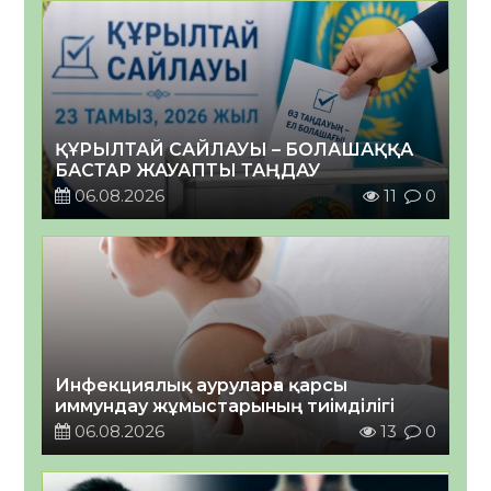
ҚҰРЫЛТАЙ САЙЛАУЫ – БОЛАШАҚҚА
БАСТАР ЖАУАПТЫ ТАҢДАУ
06.08.2026
11
0
Инфекциялық ауруларға қарсы
иммундау жұмыстарының тиімділігі
06.08.2026
13
0