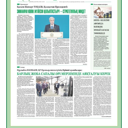
қолайлы ел атанды
05.08.2026
29
0
Өрт қауіпсіздігі талаптарын сақтау – әр
азаматтың міндеті
05.08.2026
29
0
Руслан Рүстемұлы облыс әкімінің
кеңесшісі болып тағайындалды
05.08.2026
25
0
Цифрландыру саласын дамыту аясында
салынатын жаңа орталықтың жобасы
талқыланды
05.08.2026
24
0
Алғашқы цифрлық жасанды интеллект
құралдарының таныстырылымы өтті
05.08.2026
25
0
Қазақстандықтардың 72,3%-ы жаңа