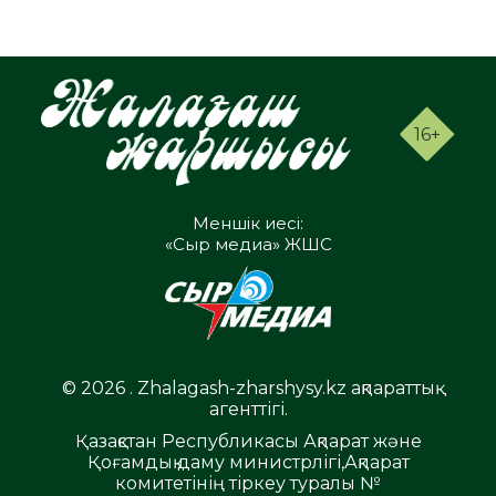
16+
Меншік иесі:
«Сыр медиа» ЖШС
© 2026 . Zhalagash-zharshysy.kz ақпараттық
агенттігі.
Қазақстан Республикасы Ақпарат және
Қоғамдық даму министрлігі,Ақпарат
комитетінің тіркеу туралы №