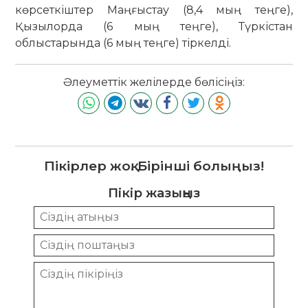
көрсеткіштер Маңғыстау (8,4 мың теңге),
Қызылорда (6 мың теңге), Түркістан
облыстарында (6 мың теңге) тіркелді.
Әлеуметтік желілерде бөлісіңіз:
Пікірлер жоқ. Бірінші болыңыз!
Пікір жазыңыз