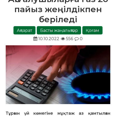
пайыз жеңілдікпен
беріледі
Ақпарат
Басты жаңалықтар
Қоғам
10.10.2022
556
0
Тұрғын үй көмегіне мұқтаж аз қамтылған