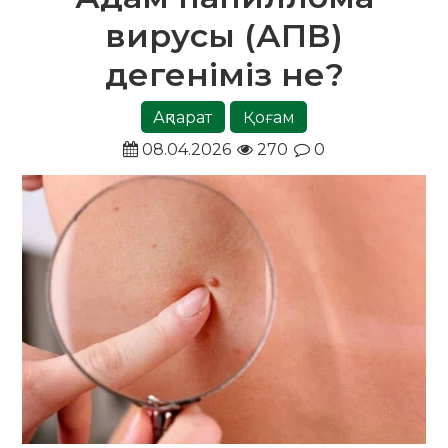
вирусы (АПВ)
дегеніміз не?
Ақпарат
Қоғам
08.04.2026
270
0