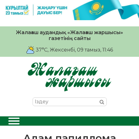
Жалағаш аудандық «Жалағаш жаршысы»
газетінің сайты
37°C
, Жексенбі, 09 тамыз, 11:46
Адам папиллома