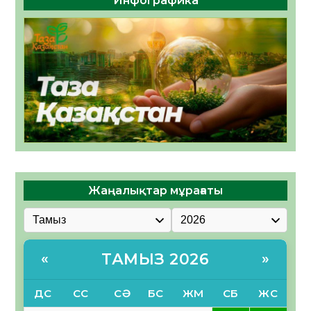
Инфографика
Жаңалықтар мұрағаты
ТАМЫЗ 2026
«
»
ДС
СС
СӘ
БС
ЖМ
СБ
ЖС