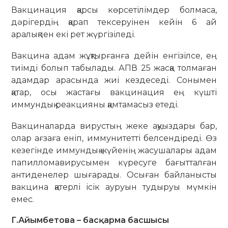
Вакцинация қарсы көрсетілімдер болмаса,
дәрігердің қарап тексеруінен кейін 6 ай
аралықпен екі рет жүргізіледі.
Вакцина адам жұқтырғанға дейін енгізілсе, ең
тиімді болып табылады. АПВ 25 жасқа толмаған
адамдар арасында жиі кездеседі. Сонымен
қатар, осы жастағы вакцинация ең күшті
иммундық реакцияны қамтамасыз етеді.
Вакциналарда вирустың жеке ақуыздары бар,
олар ағзаға еніп, иммунитетті белсендіреді. Өз
кезегінде иммундық жүйенің жасушалары адам
папилломавирусымен күресуге бағытталған
антиденелер шығарады. Осыған байланысты
вакцина қатерлі ісік ауруын тудыруы мүмкін
емес.
Г.Айымбетова – басқарма басшысы