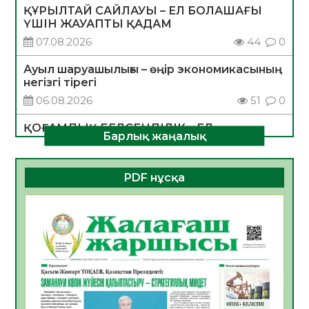
ҚҰРЫЛТАЙ САЙЛАУЫ – ЕЛ БОЛАШАҒЫ
ҮШІН ЖАУАПТЫ ҚАДАМ
07.08.2026
44
0
Ауыл шаруашылығы – өңір экономикасының
негізгі тірегі
06.08.2026
51
0
ҚОҒАМДЫҚ БЕЛСЕНДІЛІК – ЕЛ
Барлық жаңалық
ДАМУЫНЫҢ НЕГІЗІ
06.08.2026
49
0
PDF нұсқа
ҚҰРЫЛТАЙ САЙЛАУЫ – БОЛАШАҚҚА
БАСТАР ЖАУАПТЫ ТАҢДАУ
06.08.2026
51
0
Инфекциялық ауруларға қарсы иммундау
жұмыстарының тиімділігі
06.08.2026
53
0
Көкжөтел ауруы туралы