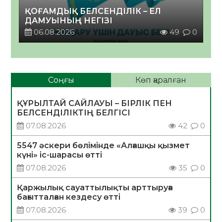
ҚОҒАМДЫҚ БЕЛСЕНДІЛІК – ЕЛ
ДАМУЫНЫҢ НЕГІЗІ
06.08.2026
49
0
Соңғы
Көп қаралған
ҚҰРЫЛТАЙ САЙЛАУЫ – БІРЛІК ПЕН
БЕЛСЕНДІЛІКТІҢ БЕЛГІСІ
07.08.2026
42
0
5547 әскери бөлімінде «Алғашқы қызмет
күні» іс-шарасы өтті
07.08.2026
35
0
Қаржылық сауаттылықты арттыруға
бағытталған кездесу өтті
07.08.2026
39
0