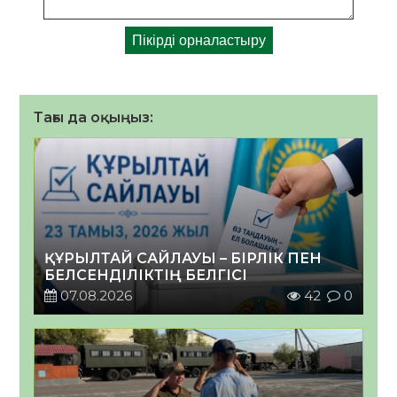
Тағы да оқыңыз:
ҚҰРЫЛТАЙ САЙЛАУЫ – БІРЛІК ПЕН
БЕЛСЕНДІЛІКТІҢ БЕЛГІСІ
07.08.2026
42
0