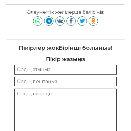
Әлеуметтік желілерде бөлісіңіз:
Пікірлер жоқ. Бірінші болыңыз!
Пікір жазыңыз