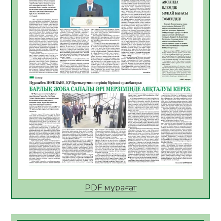
06.08.2026
51
0
АПВ вакцинасы туралы мәлімет
06.08.2026
49
0
Open Air: Қызылорда облысы полиция
департаменті 20 мыңнан астам
көрерменнің қауіпсіздігін қамтамасыз етті
06.08.2026
62
0
ҚЫЗЫЛОРДАДА «САНАЛЫ ҰРПАҚ –
ЖАРҚЫН БОЛАШАҚ» АТТЫ КЕҢЕЙТІЛГЕН
МӘЖІЛІС ӨТТІ
05.08.2026
63
0
Қазақстан Орталық Азиядағы көшуге ең
қолайлы ел атанды
05.08.2026
64
0
PDF мұрағат
Өрт қауіпсіздігі талаптарын сақтау – әр
азаматтың міндеті