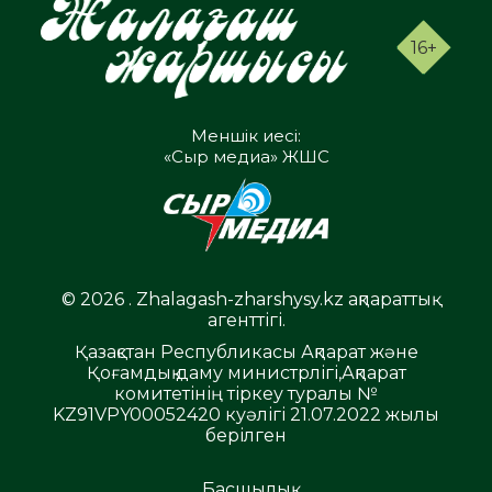
16+
Меншік иесі:
«Сыр медиа» ЖШС
© 2026 . Zhalagash-zharshysy.kz ақпараттық
агенттігі.
Қазақстан Республикасы Ақпарат және
Қоғамдық даму министрлігі,Ақпарат
комитетінің тіркеу туралы №
KZ91VPY00052420 куәлігі 21.07.2022 жылы
берілген
Басшылық