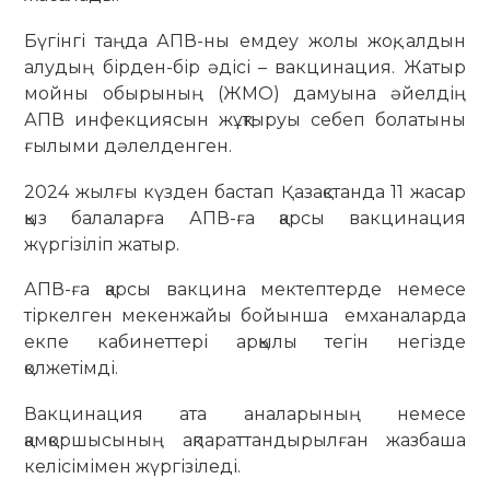
Бүгінгі таңда АПВ-ны емдеу жолы жоқ, алдын
алудың бірден-бір әдісі – вакцинация. Жатыр
мойны обырының (ЖМО) дамуына әйелдің
АПВ инфекциясын жұқтыруы себеп болатыны
ғылыми дәлелденген.
2024 жылғы күзден бастап Қазақстанда 11 жасар
қыз балаларға АПВ-ға қарсы вакцинация
жүргізіліп жатыр.
АПВ-ға қарсы вакцина мектептерде немесе
тіркелген мекенжайы бойынша емханаларда
екпе кабинеттері арқылы тегін негізде
қолжетімді.
Вакцинация ата аналарының немесе
қамқоршысының ақпараттандырылған жазбаша
келісімімен жүргізіледі.