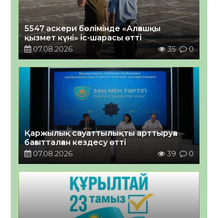
5547 әскери бөлімінде «Алғашқы
қызмет күні» іс-шарасы өтті
07.08.2026
35
0
Қаржылық сауаттылықты арттыруға
бағытталған кездесу өтті
07.08.2026
39
0