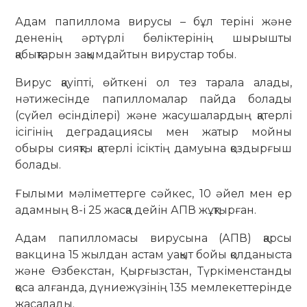
Адам папиллома вирусы – бұл теріні және
дененің әртүрлі бөліктерінің шырышты
қабықтарын зақымдайтын вирустар тобы.
Вирус қауіпті, өйткені ол тез тарала алады,
нәтижесінде папилломалар пайда болады
(сүйел өсінділері) және жасушалардың қатерлі
ісігінің деградациясы мен жатыр мойны
обыры сияқты қатерлі ісіктің дамуына қоздырғыш
болады.
Ғылыми мәліметтерге сәйкес, 10 әйел мен ер
адамның 8-і 25 жасқа дейін АПВ жұқтырған.
Адам папилломасы вирусына (АПВ) қарсы
вакцина 15 жылдан астам уақыт бойы қолданыста
және Өзбекстан, Қырғызстан, Түркіменстанды
қоса алғанда, дүниежүзінің 135 мемлекеттерінде
жасалады.