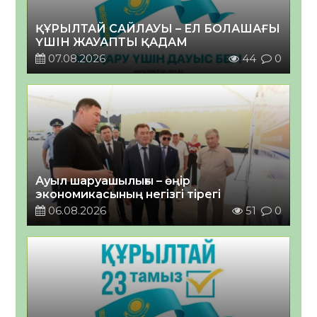
ҚҰРЫЛТАЙ САЙЛАУЫ – ЕЛ БОЛАШАҒЫ
ҮШІН ЖАУАПТЫ ҚАДАМ
07.08.2026
44
0
Ауыл шаруашылығы – өңір
экономикасының негізгі тірегі
06.08.2026
51
0