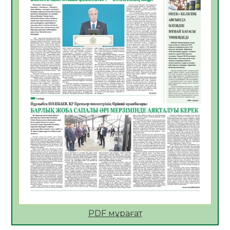
10.08.2026
5
0
Өңірде «Кең дала-2» бағдарламасы арқылы
80 шаруашылық қаржыландырылды
09.08.2026
22
0
Жер ресурстары тиімді игерілуде
09.08.2026
23
0
Ел игілігі үшін еңбек етіп жүрген
құрылысшыларға құрмет көрсетті
08.08.2026
20
0
ҚЫЗЫЛОРДАДА «ЖАСЫЛ ЕЛ» ЕҢБЕК
ЖАСАҚТАРЫНЫҢ ҚАТЫСУЫМЕН
ЭКОЛОГИЯЛЫҚ СЕНБІЛІК ӨТТІ
08.08.2026
21
0
Білім гранты иегерлерінің тізімі шықты
07.08.2026
20
0
PDF мұрағат