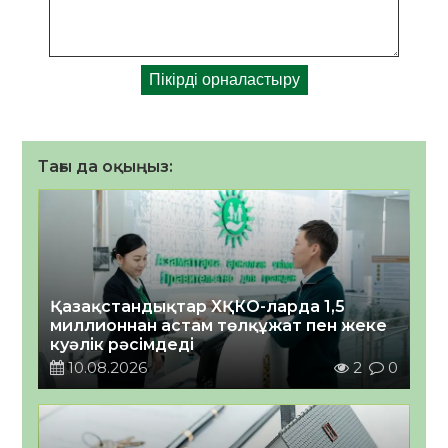
Тағы да оқыңыз:
Қазақстандықтар ХҚКО-ларда 1,5
миллионнан астам төлқұжат пен жеке
куәлік рәсімдеді
10.08.2026
2
0