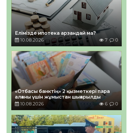
Елімізде ипотека арзандай ма?
10.08.2026
7
0
«Отбасы банктің» 2 қызметкері пара
алғаны үшін жұмыстан шығарылды
10.08.2026
6
0