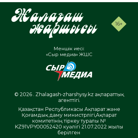
16+
Меншік иесі:
«Сыр медиа» ЖШС
© 2026 . Zhalagash-zharshysy.kz ақпараттық
агенттігі.
Қазақстан Республикасы Ақпарат және
Қоғамдық даму министрлігі,Ақпарат
комитетінің тіркеу туралы №
KZ91VPY00052420 куәлігі 21.07.2022 жылы
берілген