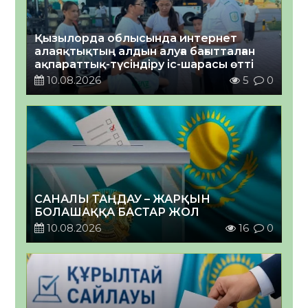
Қызылорда облысында интернет
алаяқтықтың алдын алуға бағытталған
ақпараттық-түсіндіру іс-шарасы өтті
10.08.2026
5
0
САНАЛЫ ТАҢДАУ – ЖАРҚЫН
БОЛАШАҚҚА БАСТАР ЖОЛ
10.08.2026
16
0