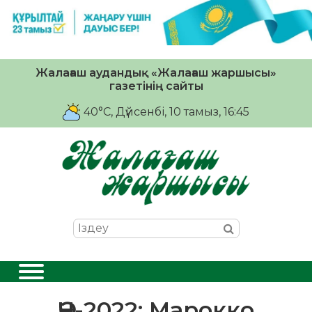
Жалағаш аудандық «Жалағаш жаршысы»
газетінің сайты
40°C
, Дүйсенбі, 10 тамыз, 16:45
ӘЧ-2022: Марокко