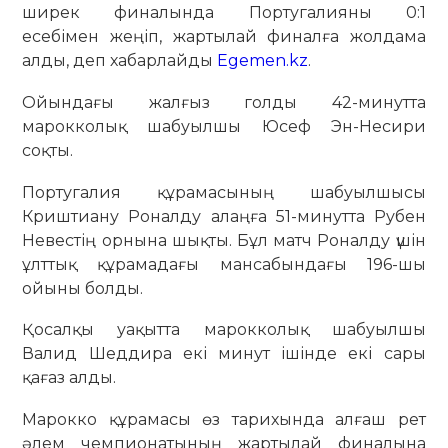
ширек финалында Португалияны 0:1
есебімен жеңіп, жартылай финалға жолдама
алды, деп хабарлайды
Egemen.kz
.
Ойындағы жалғыз голды 42-минутта
марокколық шабуылшы Юсеф Эн-Несири
соқты.
Португалия құрамасының шабуылшысы
Криштиану Роналду алаңға 51-минутта Рубен
Невестің орнына шықты. Бұл матч Роналду үшін
ұлттық құрамадағы мансабындағы 196-шы
ойыны болды.
Қосалқы уақытта марокколық шабуылшы
Валид Шеддира екі минут ішінде екі сары
қағаз алды.
Марокко құрамасы өз тарихында алғаш рет
әлем чемпионатының жартылай финалына