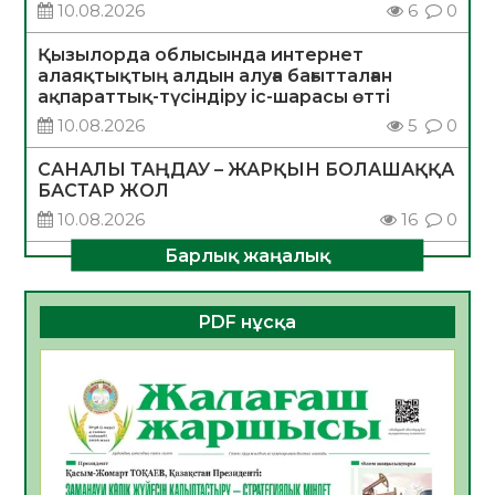
10.08.2026
6
0
Қызылорда облысында интернет
алаяқтықтың алдын алуға бағытталған
ақпараттық-түсіндіру іс-шарасы өтті
10.08.2026
5
0
САНАЛЫ ТАҢДАУ – ЖАРҚЫН БОЛАШАҚҚА
БАСТАР ЖОЛ
10.08.2026
16
0
Барлық жаңалық
ҚҰРЫЛТАЙ САЙЛАУЫ – АЗАМАТТЫҚ
БЕЛСЕНДІЛІКТІҢ МАҢЫЗДЫ КӨРІНІСІ
10.08.2026
16
0
PDF нұсқа
Мемлекет басшысы Қасым-Жомарт
Тоқаевтың Абай күнімен құттықтауы
10.08.2026
7
0
«Жастар және заң мен тәртіп» атты
облыстық жайдарман ойындары өтті