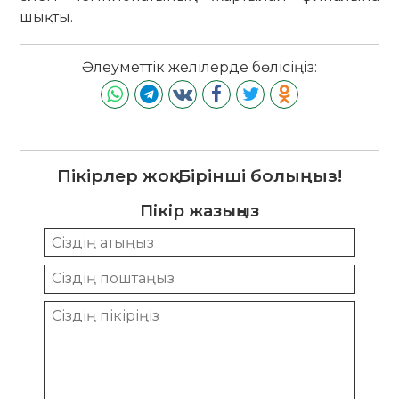
шықты.
Әлеуметтік желілерде бөлісіңіз:
Пікірлер жоқ. Бірінші болыңыз!
Пікір жазыңыз