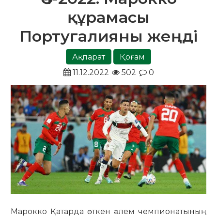
құрамасы
Португалияны жеңді
Ақпарат
Қоғам
11.12.2022
502
0
Марокко Қатарда өткен әлем чемпионатының