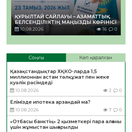
ҚҰРЫЛТАЙ САЙЛАУЫ – АЗАМАТТЫҚ
БЕЛСЕНДІЛІКТІҢ МАҢЫЗДЫ КӨРІНІСІ
10.08.2026
16
0
Соңғы
Көп қаралған
Қазақстандықтар ХҚКО-ларда 1,5
миллионнан астам төлқұжат пен жеке
куәлік рәсімдеді
10.08.2026
2
0
Елімізде ипотека арзандай ма?
10.08.2026
7
0
«Отбасы банктің» 2 қызметкері пара алғаны
үшін жұмыстан шығарылды