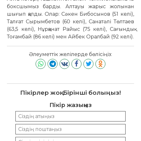
боксшымыз барды. Алтауы жарыс жолынан
шығып қалды. Олар: Сәкен Бибосынов (51 келі),
Талғат Сырымбетов (60 келі), Санатәлі Төлтаев
(63,5 келі), Нұрқанат Райыс (75 келі), Сағындық
Тоғамбай (86 келі) мен Айбек Оралбай (92 келі).
Әлеуметтік желілерде бөлісіңіз:
Пікірлер жоқ. Бірінші болыңыз!
Пікір жазыңыз