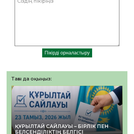
Тағы да оқыңыз:
ҚҰРЫЛТАЙ САЙЛАУЫ – БІРЛІК ПЕН
БЕЛСЕНДІЛІКТІҢ БЕЛГІСІ