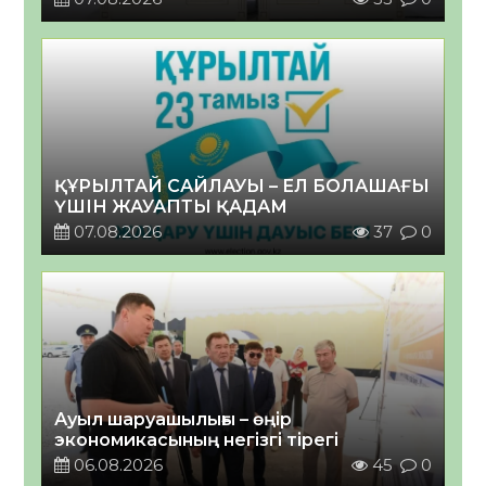
ҚҰРЫЛТАЙ САЙЛАУЫ – ЕЛ БОЛАШАҒЫ
ҮШІН ЖАУАПТЫ ҚАДАМ
07.08.2026
37
0
Ауыл шаруашылығы – өңір
экономикасының негізгі тірегі
06.08.2026
45
0