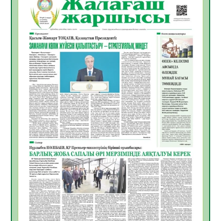
Инфекциялық ауруларға қарсы иммундау
жұмыстарының тиімділігі
06.08.2026
47
0
Көкжөтел ауруы туралы
06.08.2026
43
0
АПВ вакцинасы туралы мәлімет
06.08.2026
42
0
Open Air: Қызылорда облысы полиция
департаменті 20 мыңнан астам
көрерменнің қауіпсіздігін қамтамасыз етті
06.08.2026
56
0
ҚЫЗЫЛОРДАДА «САНАЛЫ ҰРПАҚ –
ЖАРҚЫН БОЛАШАҚ» АТТЫ КЕҢЕЙТІЛГЕН
МӘЖІЛІС ӨТТІ
05.08.2026
56
0