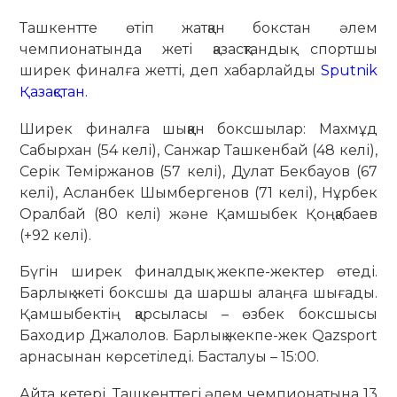
Ташкентте өтіп жатқан бокстан әлем
чемпионатында жеті қазасқтандық спортшы
ширек финалға жетті, деп хабарлайды
Sputnik
Қазақстан.
Ширек финалға шыққан боксшылар: Махмұд
Сабырхан (54 келі), Санжар Ташкенбай (48 келі),
Серік Теміржанов (57 келі), Дулат Бекбауов (67
келі), Асланбек Шымбергенов (71 келі), Нұрбек
Оралбай (80 келі) және Қамшыбек Қоңқабаев
(+92 келі).
Бүгін ширек финалдық жекпе-жектер өтеді.
Барлық жеті боксшы да шаршы алаңға шығады.
Қамшыбектің қарсыласы – өзбек боксшысы
Баходир Джалолов. Барлық жекпе-жек Qazsport
арнасынан көрсетіледі. Басталуы – 15:00.
Айта кетері, Ташкенттегі әлем чемпионатына 13