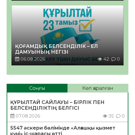
ҚОҒАМДЫҚ БЕЛСЕНДІЛІК – ЕЛ
ДАМУЫНЫҢ НЕГІЗІ
06.08.2026
42
0
Соңғы
Көп қаралған
ҚҰРЫЛТАЙ САЙЛАУЫ – БІРЛІК ПЕН
БЕЛСЕНДІЛІКТІҢ БЕЛГІСІ
07.08.2026
35
0
5547 әскери бөлімінде «Алғашқы қызмет
күні» іс-шарасы өтті