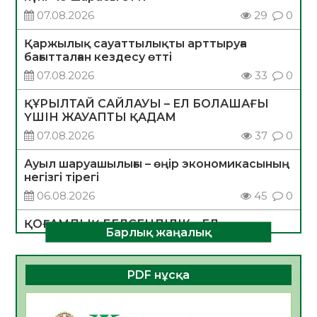
07.08.2026
29
0
Қаржылық сауаттылықты арттыруға
бағытталған кездесу өтті
07.08.2026
33
0
ҚҰРЫЛТАЙ САЙЛАУЫ – ЕЛ БОЛАШАҒЫ
ҮШІН ЖАУАПТЫ ҚАДАМ
07.08.2026
37
0
Ауыл шаруашылығы – өңір экономикасының
негізгі тірегі
06.08.2026
45
0
ҚОҒАМДЫҚ БЕЛСЕНДІЛІК – ЕЛ
Барлық жаңалық
ДАМУЫНЫҢ НЕГІЗІ
06.08.2026
42
0
PDF нұсқа
ҚҰРЫЛТАЙ САЙЛАУЫ – БОЛАШАҚҚА
БАСТАР ЖАУАПТЫ ТАҢДАУ
06.08.2026
44
0