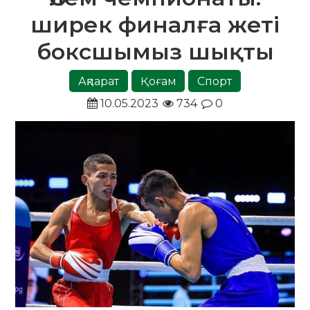
ширек финалға жеті
боксшымыз шықты
Ақпарат
Қоғам
Спорт
10.05.2023
734
0