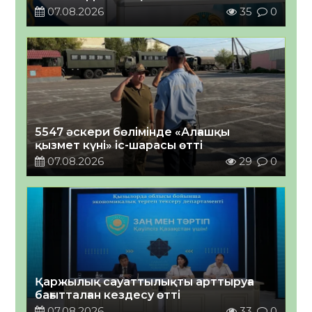
07.08.2026
35
0
5547 әскери бөлімінде «Алғашқы
қызмет күні» іс-шарасы өтті
07.08.2026
29
0
Қаржылық сауаттылықты арттыруға
бағытталған кездесу өтті
07.08.2026
33
0