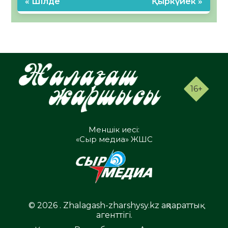
« Шілде
Қыркүйек »
16+
Меншік иесі:
«Сыр медиа» ЖШС
© 2026 . Zhalagash-zharshysy.kz ақпараттық
агенттігі.