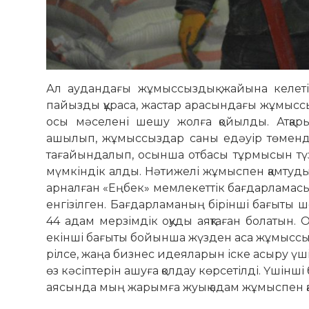
Ал аудандағы жұмыссыздық жайына келетін
пайызды құраса, жастар арасындағы жұмысс
осы мәселені шешу жолға қойылды. Атқа
ашылып, жұмыссыздар саны едәуір төменде
тағайындалып, осынша отбасы тұрмысын түз
мүмкіндік алды. Нәтижелі жұмыспен қамтуд
арналған «Еңбек» мемлекеттік бағдарламасы
енгізілген. Бағдарламаның бірінші бағыты шеңб
44 адам мерзімдік оқуды аяқтаған болатын
екінші бағыты бойынша жүзден аса жұмыссыз
рілсе, жаңа бизнес идеяларын іске асыру үші
өз кәсіптерін ашуға қолдау көрсетілді. Үшінш
аясында мың жарымға жуық адам жұмыспен қа