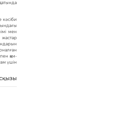
қсатында
е кәсіби
лындағы
німі мен
 жастар
рындарын
арналған
пен қам­
ғам үшін
АСҚЫЗЫ