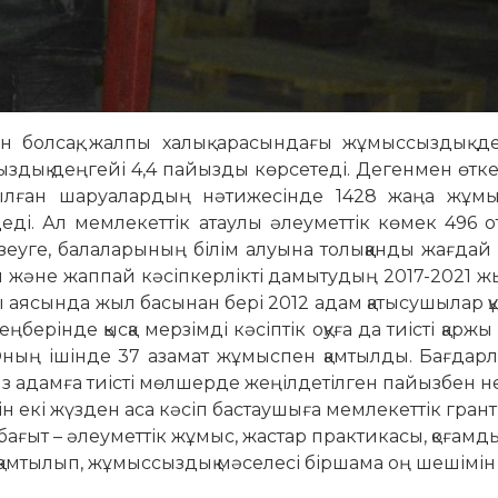
 болсақ, жалпы халық арасындағы жұмыссыздық де
ыздық деңгейі 4,4 пайызды көрсетеді. Дегенмен өт
рылған шаруалардың нәтижесінде 1428 жаңа жұм
ді. Ал мемлекеттік атаулы әлеуметтік көмек 496 о
еуге, балаларының білім алуына толыққанды жағдай
ы және жаппай кәсіпкерлікті дамытудың 2017-2021 
 аясында жыл басынан бері 2012 адам қатысушылар 
ерінде қысқа мерзімді кәсіптік оқуға да тиісті қаржы 
. Оның ішінде 37 азамат жұмыспен қамтылды. Бағда
 адамға тиісті мөлшерде жеңілдетілген пайызбен н
н екі жүзден аса кәсіп бастаушыға мемлекеттік грант 
і бағыт – әлеуметтік жұмыс, жастар практикасы, қоғамд
мтылып, жұмыссыздық мәселесі біршама оң шешімін 