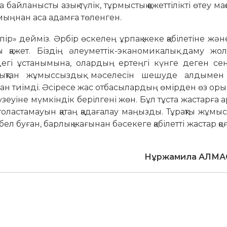
байланысты азық-түлік, тұрмыстық қажеттілікті өтеу ма
мыңнан аса адамға төленген.
пір» дейміз. Әрбір өскелең ұрпақ жеке қабілетіне жән
 қажет. Біздің әлеуметтік-эканомикалық даму жо
рдегі ұстанымына, олардың ертеңгі күнге деген се
ндықтан жұмыссыздық мәселесін шешуде алдымен
ан тиімді. Әсіресе жас отбасылардың өмірден өз о
үзеуіне мүмкіндік берілгені жөн. Бұл тұста жастарға 
ластамауын қатаң қадағалау ма­ңызды. Тұрақты жұмыс
 бел буған, барлық жағынан бәсекеге қабілетті жастар қо
Нұржамила АЛМ