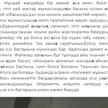
н. Мұндай жағдайда бір азамат қана емес, бүкіл
, тіпті кей жастар жұмыссыздықтан басына түскен қ
л кей отбасында дәл осы мәселе шешілместей көрініп,
ы жұмыссыздыққа келіп тірелетініне жауап іздеудің д
қ. Бұрынғыдай қазақылыққа салынып, тіпті жақыныңа да
 соңында таңнан кешке дейін жүргендіктен біреудің
рмейді. Не де болса екі қолға бір күрек табу керек,
тігез демейміз. Тек халыққа сауаттылық болса, мем
өз ісін бастауына мүмкіндік бар. Әдепкіде демеп ж
нгенге. Жалағаш халқының бұл тұрғыда айы оңынан 
на қадам басып, ойындағы арманын шындыққа айнал
айқаймыз. Бастысы, ниет болса болғаны. Тиыннан теңг
йтуге де болады. Ауданда әсіресе «Нәтижелі жұмысп
бек» мемлекеттік бағдарламасы аясында осы уақытқ
жыландырылды. Әлеуметтің әлеуетін көтеруді к
з ісін бастауына үлкен көмек беруде.