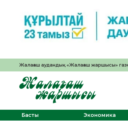
Жалағаш аудандық «Жалағаш жаршысы» газе
Басты
Экономика