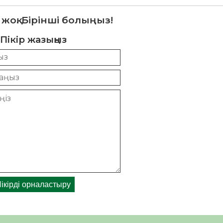
 жоқ. Бірінші болыңыз!
Пікір жазыңыз