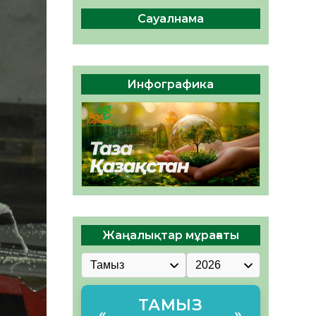
ы жаңа Құрылтай үшін дауыс
беруге дайын
Сауалнама
05.08.2026
32
0
ӘРБІР ДАУЫС – ҚОҒАМ
ДАМУЫНА ҚОСЫЛҒАН
Инфографика
ҮЛЕС
05.08.2026
38
0
Жаңалықтар мұрағаты
ТАМЫЗ
«
»