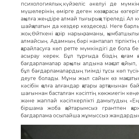
психологиялық күйзеліс әкелуі де мүмкі
мүшелерінің өмірге деген көзқарасы өзгеріп
ақылға жеңдіре алмай тығырыққа тіреледі. А
шайқалатын да кездер кездеседі. Неге барлығ
жоқ. Өйткені қазір нарық заманы, қымбатшылы
алмайсың. Адамның бәрі нанталап тірліктің
қарайласуға көп ретте мүмкіндігі де бола бе
асырау керек. Бұл тұрғыда біздің қоғам қа
бағдарламалар арқылы алдына мақсат қойып, 
бұл бағдарламалардың тиімді тұсы көп түсі
деуге болады. Мұны жыл сайын өз мақсаты
кәсібін қолға алғандар қатары артқанынан б
шағыннан басталған кәсіптің көкжиегін кеңе
және жаппай кәсіпкерлікті дамытудың «Ең
біршама жоба қайтарымсыз грантпен қар
бағдарлама осылайша жұмыссыз жандардың ө