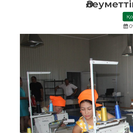
Әлеуметт
Қо
0