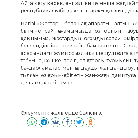
Айта кету керек, енгізілген төтенше жағдайға 
республикалық бюджеттен қаржы қаралып, үш 
Негізі «Жастар – болашаққа апаратын алтын кө
біліміне сай қоғамымызда өз орнын табуы
қарқынымыз, жастардың қоғамдық-саяси өмі
белсенділігіне тікелей байланысты. Со
арасындағы жұмыссыздықты шешуді қолға алғ
табуына, көшке ілесіп, ел қатарлы тұрмысын т
бағдарламалар мен қолдауды жандандыру, то­
тылған, өз қарым-қабілетін жан-жақты дамытуға
де пайдалы болмақ.
Әлеуметтік желілерде бөлісіңіз: