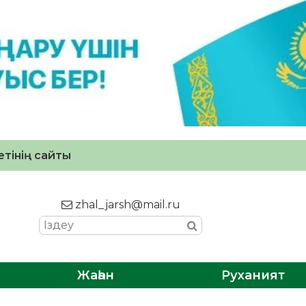
тінің сайты
zhal_jarsh@mail.ru
Жаһан
Руханият