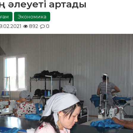
ің әлеуеті артады
ғам
Экономика
9.02.2021
892
0