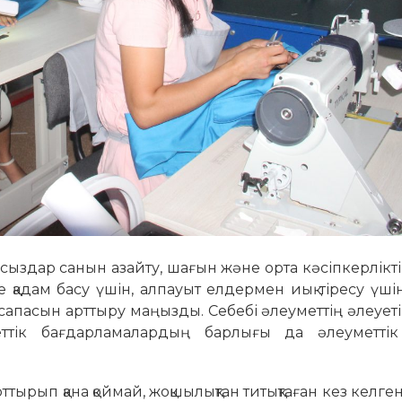
ыздар санын азайту, шағын және орта кәсіпкерлікт
е қадам басу үшін, алпауыт елдермен иық тіресу үші
 сапасын арттыру маңызды. Себебі әлеуметтің әлеуеті
ттік бағдарламалардың барлығы да әлеуметтік
ырып қана қоймай, жоқшылықтан титықтаған кез келге