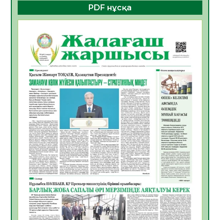
құралдарының таныстырылымы өтті
PDF нұсқа
05.08.2026
19
0
Қазақстандықтардың 72,3%-ы жаңа
Құрылтай үшін дауыс беруге дайын
05.08.2026
21
0
ӘРБІР ДАУЫС – ҚОҒАМ ДАМУЫНА
ҚОСЫЛҒАН ҮЛЕС
05.08.2026
27
0
ҚҰРЫЛТАЙ САЙЛАУЫ – БІРЛІК ПЕН
ЖАУАПКЕРШІЛІККЕ БАСТАЙТЫН ҚАДАМ
05.08.2026
26
0
Мектептен – Ұлттық ұлан сапына
04.08.2026
36
0
Үкіметтік емес ұйымдарға арналған
сыйлықақы конкурсына өтінім қабылдау
басталды