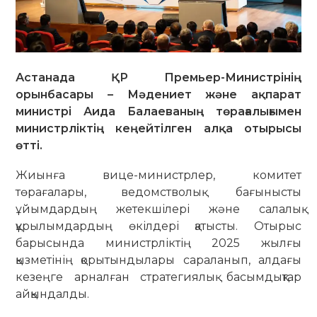
Астанада ҚР Премьер-Министрінің
орынбасары – Мәдениет және ақпарат
министрі Аида Балаеваның төрағалығымен
министрліктің кеңейтілген алқа отырысы
өтті.
Жиынға вице-министрлер, комитет
төрағалары, ведомстволық бағынысты
ұйымдардың жетекшілері және салалық
құрылымдардың өкілдері қатысты. Отырыс
барысында министрліктің 2025 жылғы
қызметінің қорытындылары сараланып, алдағы
кезеңге арналған стратегиялық басымдықтар
айқындалды.