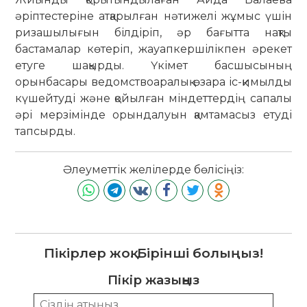
әріптестеріне атқарылған нәтижелі жұмыс үшін
ризашылығын білдіріп, әр бағытта нақты
бастамалар көтеріп, жауапкершілікпен әрекет
етуге шақырды. Үкімет басшысының
орынбасары ведомствоаралық өзара іс-қимылды
күшейтуді және қойылған міндеттердің сапалы
әрі мерзімінде орындалуын қамтамасыз етуді
тапсырды.
Әлеуметтік желілерде бөлісіңіз:
Пікірлер жоқ. Бірінші болыңыз!
Пікір жазыңыз