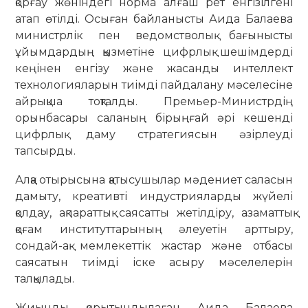
қорғау жөніндегі норма алғаш рет енгізілгені
атап өтілді. Осыған байланысты Аида Балаева
министрлік пен ведомстволық бағынысты
ұйымдардың қызметіне цифрлық шешімдерді
кеңінен енгізу және жасанды интеллект
технологияларын тиімді пайдалану мәселесіне
айрықша тоқталды. Премьер-Министрдің
орынбасары саланың бірыңғай әрі кешенді
цифрлық даму стратегиясын әзірлеуді
тапсырды.
Алқа отырысына қатысушылар мәдениет саласын
дамыту, креативті индустрияларды жүйелі
қолдау, ақпараттық саясатты жетілдіру, азаматтық
қоғам институттарының әлеуетін арттыру,
сондай-ақ мемлекеттік жастар және отбасы
саясатын тиімді іске асыру мәселелерін
талқылады.
Жиынды қорытындылаған Аида Балаева