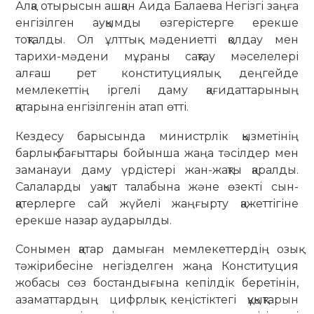
Алқа отырысын ашқан Аида Балаева Негізгі заңға
енгізілген ауқымды өзгерістерге ерекше
тоқталды. Ол ұлттық мәдениетті қолдау мен
тарихи-мәдени мұраны сақтау мәселелері
алғаш рет конституциялық деңгейде
мемлекеттің іргелі даму қағидаттарының
қатарына енгізілгенін атап өтті.
Кездесу барысында министрлік қызметінің
барлық бағыттары бойынша жаңа тәсілдер мен
заманауи даму үрдістері жан-жақты қаралды.
Салаларды уақыт талабына және өзекті сын-
қатерлерге сай жүйелі жаңғырту қажеттігіне
ерекше назар аударылды.
Сонымен қатар дамыған мемлекеттердің озық
тәжірибесіне негізделген жаңа Конституция
жобасы сөз бостандығына кепілдік беретінін,
азаматтардың цифрлық кеңістіктегі құқықтарын