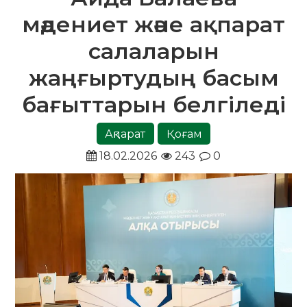
мәдениет және ақпарат
салаларын
жаңғыртудың басым
бағыттарын белгіледі
Ақпарат
Қоғам
18.02.2026
243
0