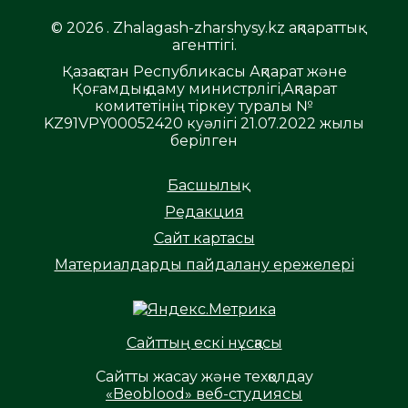
© 2026 . Zhalagash-zharshysy.kz ақпараттық
агенттігі.
Қазақстан Республикасы Ақпарат және
Қоғамдық даму министрлігі,Ақпарат
комитетінің тіркеу туралы №
KZ91VPY00052420 куәлігі 21.07.2022 жылы
берілген
Басшылық
Редакция
Сайт картасы
Материалдарды пайдалану ережелері
Сайттың ескі нұсқасы
Сайтты жасау және техқолдау
«Beoblood» веб-студиясы