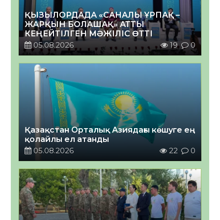
ҚЫЗЫЛОРДАДА «САНАЛЫ ҰРПАҚ –
ЖАРҚЫН БОЛАШАҚ» АТТЫ
КЕҢЕЙТІЛГЕН МӘЖІЛІС ӨТТІ
05.08.2026
19
0
Қазақстан Орталық Азиядағы көшуге ең
қолайлы ел атанды
05.08.2026
22
0