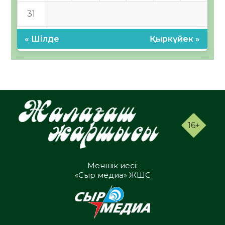
31
« Шілде
Қыркүйек »
16+
Меншік иесі:
«Сыр медиа» ЖШС