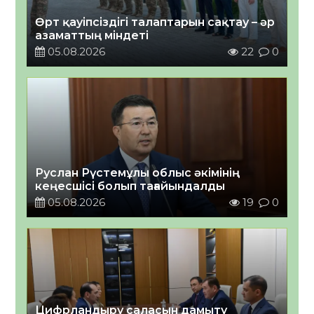
Өрт қауіпсіздігі талаптарын сақтау – әр
азаматтың міндеті
05.08.2026
22
0
Руслан Рүстемұлы облыс әкімінің
кеңесшісі болып тағайындалды
05.08.2026
19
0
Цифрландыру саласын дамыту