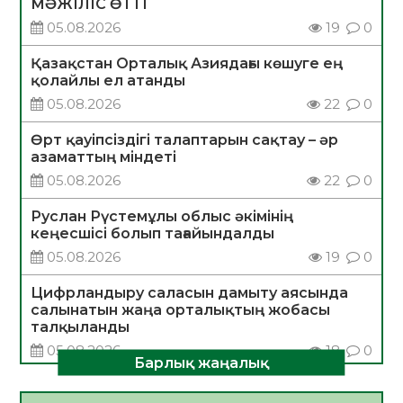
МӘЖІЛІС ӨТТІ
05.08.2026
19
0
Қазақстан Орталық Азиядағы көшуге ең
қолайлы ел атанды
05.08.2026
22
0
Өрт қауіпсіздігі талаптарын сақтау – әр
азаматтың міндеті
05.08.2026
22
0
Руслан Рүстемұлы облыс әкімінің
кеңесшісі болып тағайындалды
05.08.2026
19
0
Цифрландыру саласын дамыту аясында
салынатын жаңа орталықтың жобасы
талқыланды
05.08.2026
18
0
Барлық жаңалық
Алғашқы цифрлық жасанды интеллект