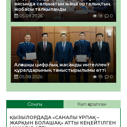
аясында салынатын жаңа орталықтың
жобасы талқыланды
05.08.2026
18
0
Алғашқы цифрлық жасанды интеллект
құралдарының таныстырылымы өтті
05.08.2026
19
0
Соңғы
Көп қаралған
ҚЫЗЫЛОРДАДА «САНАЛЫ ҰРПАҚ –
ЖАРҚЫН БОЛАШАҚ» АТТЫ КЕҢЕЙТІЛГЕН