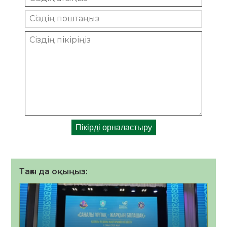
Тағы да оқыңыз: