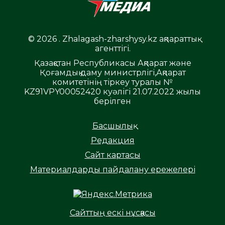
© 2026 . Zhalagash-zharshysy.kz ақпараттық
агенттігі.
Қазақстан Республикасы Ақпарат және
Қоғамдық даму министрлігі,Ақпарат
комитетінің тіркеу туралы №
KZ91VPY00052420 куәлігі 21.07.2022 жылы
берілген
Басшылық
Редакция
Сайт картасы
Материалдарды пайдалану ережелері
Сайттың ескі нұсқасы