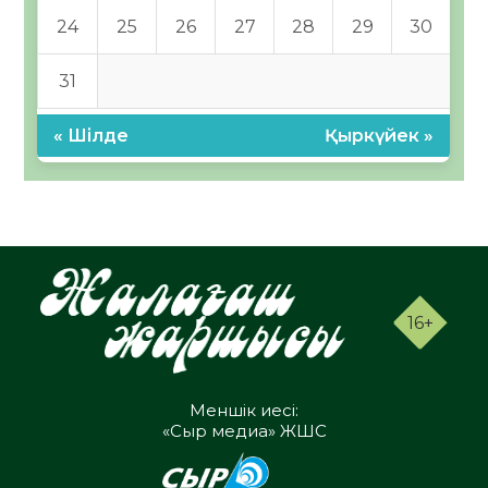
24
25
26
27
28
29
30
31
« Шілде
Қыркүйек »
16+
Меншік иесі:
«Сыр медиа» ЖШС