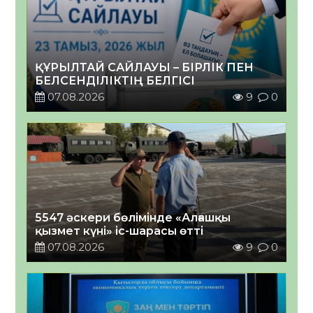
ҚҰРЫЛТАЙ САЙЛАУЫ – БІРЛІК ПЕН
БЕЛСЕНДІЛІКТІҢ БЕЛГІСІ
07.08.2026
9
0
5547 әскери бөлімінде «Алғашқы
қызмет күні» іс-шарасы өтті
07.08.2026
9
0