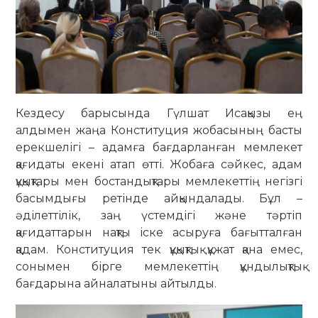
Кездесу барысында Гүлшат Исақызы ең
алдымен жаңа Конституция жобасының басты
ерекшелігі – адамға бағдарланған мемлекет
қағидаты екені атап өтті. Жобаға сәйкес, адам
құқықтары мен бостандықтары мемлекеттің негізгі
басымдығы ретінде айқындалады. Бұл –
әділеттілік, заң үстемдігі және тәртіп
қағидаттарын нақты іске асыруға бағытталған
қадам. Конституция тек құқықтық құжат қана емес,
сонымен бірге мемлекеттің құндылықтық
бағдарына айналатыны айтылды.