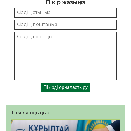
Пікір жазыңыз
Тағы да оқыңыз: