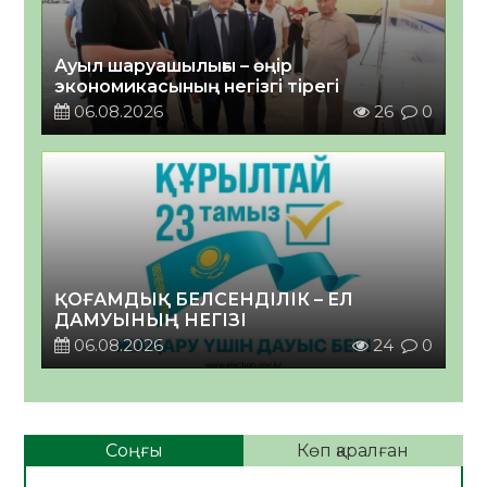
Ауыл шаруашылығы – өңір
экономикасының негізгі тірегі
06.08.2026
26
0
ҚОҒАМДЫҚ БЕЛСЕНДІЛІК – ЕЛ
ДАМУЫНЫҢ НЕГІЗІ
06.08.2026
24
0
Соңғы
Көп қаралған