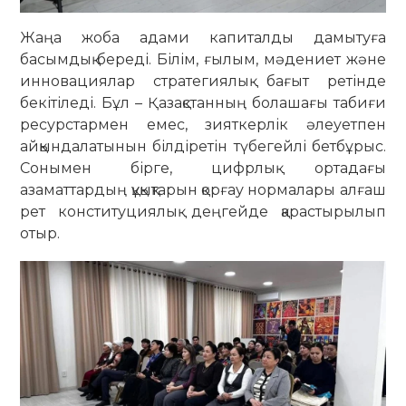
Жаңа жоба адами капиталды дамытуға
басымдық береді. Білім, ғылым, мәдениет және
инновациялар стратегиялық бағыт ретінде
бекітіледі. Бұл – Қазақстанның болашағы табиғи
ресурстармен емес, зияткерлік әлеуетпен
айқындалатынын білдіретін түбегейлі бетбұрыс.
Сонымен бірге, цифрлық ортадағы
азаматтардың құқықтарын қорғау нормалары алғаш
рет конституциялық деңгейде қарастырылып
отыр.