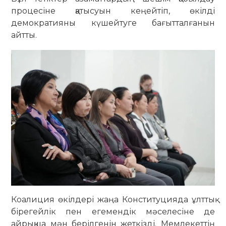
процесіне қатысуын кеңейтіп, өкілді
демократияны күшейтуге бағытталғанын
айтты.
Коалиция өкілдері жаңа Конституцияда ұлттық
бірегейлік пен егемендік мәселесіне де
айрықша мән берілгенін жеткізді. Мемлекеттің