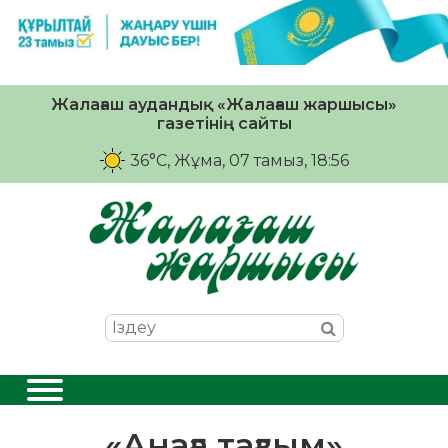
Жалағаш аудандық «Жалағаш жаршысы»
газетінің сайты
36°C
, Жұма, 07 тамыз, 18:56
«Анаға тағзым»