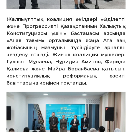
Жалпыұлттық коалиция өкілдері «Әділетті
және Прогрессивті Қазақстанның Халықтық
Конституциясы үшін!» бастамасы аясында
«Анаға тағзым» орталығында жаңа Ата заң
жобасының мазмұнын түсіндіруге арналған
кездесу өткізді. Жиынға коалиция мүшелері
Гүлшат Мұсаева, Нұридин Амитов, Фарида
Қалиева және Майра Боранбаева қатысып,
конституциялық реформаның өзекті
бағыттарына кеңінен тоқталды.