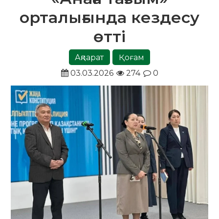
орталығында кездесу
өтті
Ақпарат
Қоғам
03.03.2026
274
0