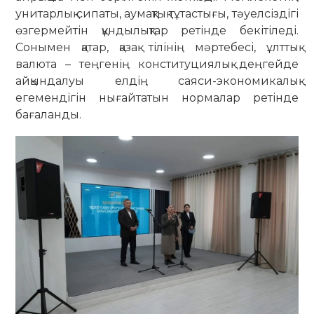
унитарлық сипаты, аумақтық тұтастығы, тәуелсіздігі
өзгермейтін құндылықтар ретінде бекітіледі.
Сонымен қатар, қазақ тілінің мәртебесі, ұлттық
валюта – теңгенің конституциялық деңгейде
айқындалуы елдің саяси-экономикалық
егемендігін нығайтатын нормалар ретінде
бағаланды.