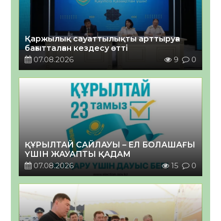
Қаржылық сауаттылықты арттыруға
бағытталған кездесу өтті
07.08.2026
9
0
ҚҰРЫЛТАЙ САЙЛАУЫ – ЕЛ БОЛАШАҒЫ
ҮШІН ЖАУАПТЫ ҚАДАМ
07.08.2026
15
0