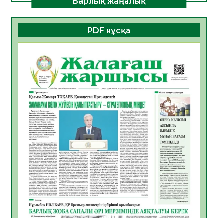
Барлық жаңалық
ДАМУЫНЫҢ НЕГІЗІ
06.08.2026
24
0
PDF нұсқа
ҚҰРЫЛТАЙ САЙЛАУЫ – БОЛАШАҚҚА
БАСТАР ЖАУАПТЫ ТАҢДАУ
06.08.2026
27
0
Инфекциялық ауруларға қарсы иммундау
жұмыстарының тиімділігі
06.08.2026
28
0
Көкжөтел ауруы туралы
06.08.2026
25
0
АПВ вакцинасы туралы мәлімет
06.08.2026
26
0
Open Air: Қызылорда облысы полиция
департаменті 20 мыңнан астам
көрерменнің қауіпсіздігін қамтамасыз етті
06.08.2026
38
0