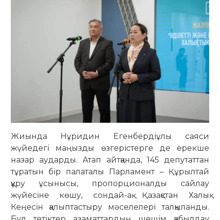
Жиында Нұридин Егенбердіұлы саяси
жүйедегі маңызды өзгерістерге де ерекше
назар аударды. Атап айтқанда, 145 депутаттан
тұратын бір палаталы Парламент – Құрылтай
құру ұсынысы, пропорционалды сайлау
жүйесіне көшу, сондай-ақ Қазақстан Халық
Кеңесін қалыптастыру мәселелері талқыланды.
Бұл тетіктер азаматтардың шешім қабылдау