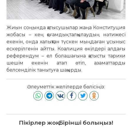
Жиын соңында қатысушылар жаңа Конституция
жобасы – кең қоғамдық талқылаудың нәтижесі
екенін, онда халықтан түскен мыңдаған ұсыныс
ескерілгенін айтты. Коалиция өкілдері алдағы
референдум – ел болашағына қатысты тарихи
шешім екенін атап өтіп, азаматтарды
белсенділік танытуға шақырды.
Әлеуметтік желілерде бөлісіңіз:
Пікірлер жоқ. Бірінші болыңыз!