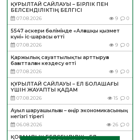
ҚҰРЫЛТАЙ САЙЛАУЫ – БІРЛІК ПЕН
БЕЛСЕНДІЛІКТІҢ БЕЛГІСІ
07.08.2026
9
0
5547 әскери бөлімінде «Алғашқы қызмет
күні» іс-шарасы өтті
07.08.2026
9
0
Қаржылық сауаттылықты арттыруға
бағытталған кездесу өтті
07.08.2026
9
0
ҚҰРЫЛТАЙ САЙЛАУЫ – ЕЛ БОЛАШАҒЫ
ҮШІН ЖАУАПТЫ ҚАДАМ
07.08.2026
15
0
Ауыл шаруашылығы – өңір экономикасының
негізгі тірегі
06.08.2026
26
0
ҚОҒАМДЫҚ БЕЛСЕНДІЛІК – ЕЛ