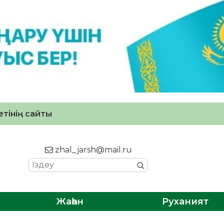
тінің сайты
zhal_jarsh@mail.ru
Жаһан
Руханият