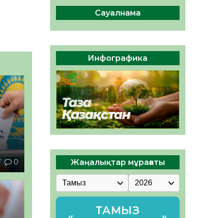
ы жаңа Құрылтай үшін дауыс
беруге дайын
Сауалнама
05.08.2026
31
0
ӘРБІР ДАУЫС – ҚОҒАМ
ДАМУЫНА ҚОСЫЛҒАН
Инфографика
ҮЛЕС
05.08.2026
36
0
–
7
0
Жаңалықтар мұрағаты
ТАМЫЗ
«
»