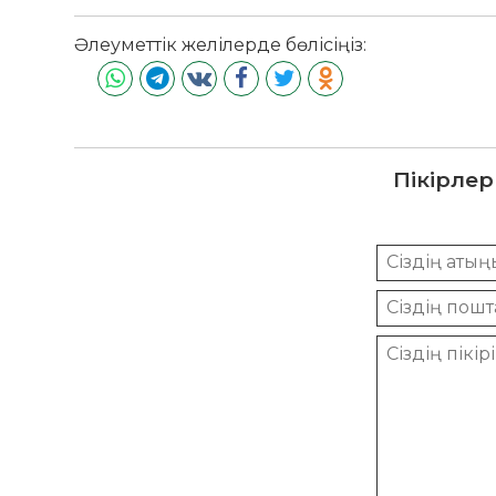
Әлеуметтік желілерде бөлісіңіз:
Пікірлер