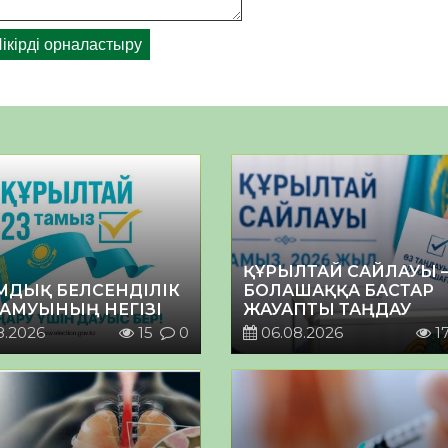
ҚҰРЫЛТАЙ САЙЛАУЫ 
МДЫҚ БЕЛСЕНДІЛІК
БОЛАШАҚҚА БАСТАР
ДАМУЫНЫҢ НЕГІЗІ
ЖАУАПТЫ ТАҢДАУ
8.2026
15
0
06.08.2026
1