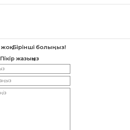
 жоқ. Бірінші болыңыз!
Пікір жазыңыз