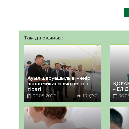
Тағы да оқыңыз:
Ауыл шаруашылығы – өңір
экономикасының негізгі
ҚОҒА
тірегі
– ЕЛ 
06.08.2026
10
0
06.0