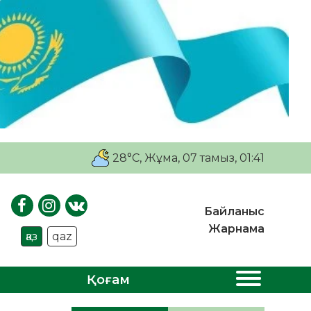
28°C
, Жұма, 07 тамыз, 01:41
Байланыс
Жарнама
қаз
qaz
Қоғам