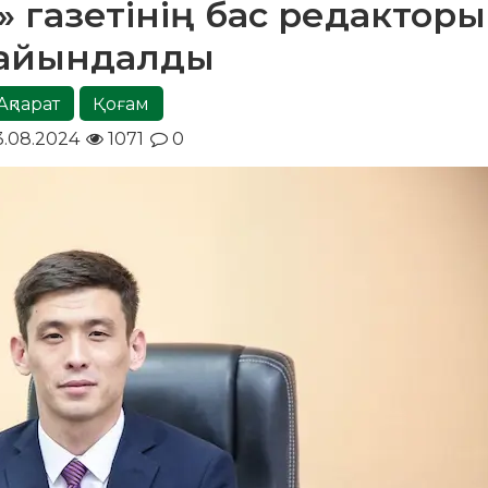
» газетінің бас редакторы
ғайындалды
Ақпарат
Қоғам
.08.2024
1071
0