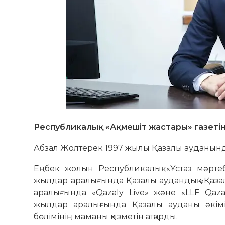
Республикалық «Ақмешіт жастары» газеті
Абзал Жолтерек 1997 жылы Қазалы ауданынд
Еңбек жолын Республикалық «Ұстаз мәртеб
жылдар аралығында Қазалы аудандық «Қазалы
аралығында «Qazaly Live» және «LLF Qaza
жылдар аралығында Қазалы ауданы әкімі
бөлімінің маманы қызметін атқарды.