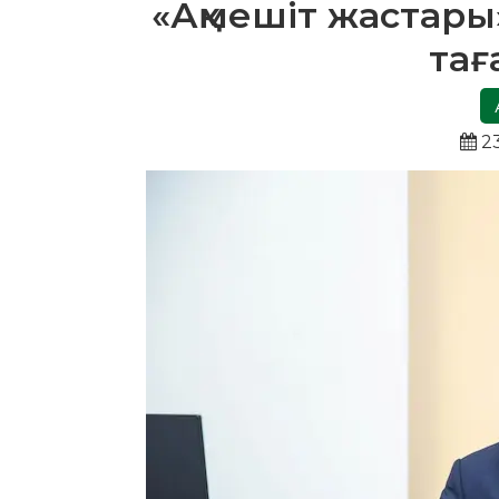
«Ақмешіт жастары
та
23