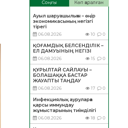
Соңғы
Көп қаралған
Ауыл шаруашылығы – өңір
экономикасының негізгі
тірегі
06.08.2026
10
0
ҚОҒАМДЫҚ БЕЛСЕНДІЛІК –
ЕЛ ДАМУЫНЫҢ НЕГІЗІ
06.08.2026
15
0
ҚҰРЫЛТАЙ САЙЛАУЫ –
БОЛАШАҚҚА БАСТАР
ЖАУАПТЫ ТАҢДАУ
06.08.2026
17
0
Инфекциялық ауруларға
қарсы иммундау
жұмыстарының тиімділігі
06.08.2026
18
0