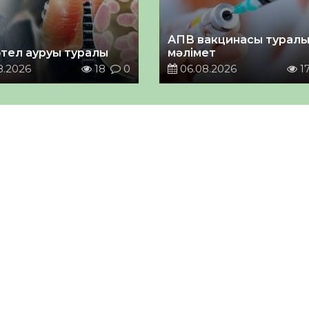
АПВ вакцинасы турал
тел ауруы туралы
мәлімет
8.2026
18
0
06.08.2026
1