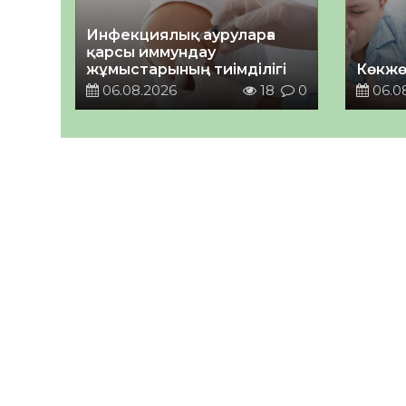
Инфекциялық ауруларға
қарсы иммундау
жұмыстарының тиімділігі
Көкжө
06.08.2026
18
0
06.0