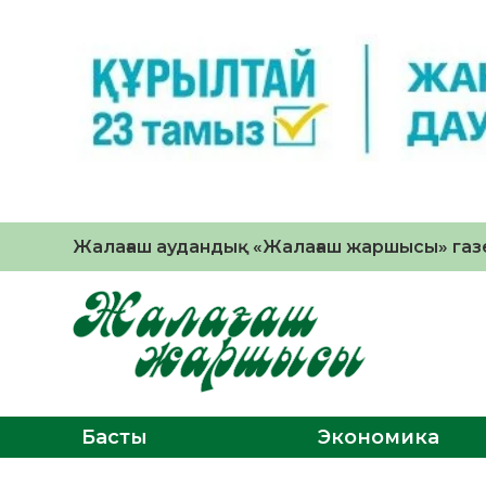
Жалағаш аудандық «Жалағаш жаршысы» газе
Басты
Экономика