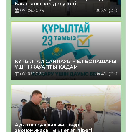
бағытталған кездесу өтті
07.08.2026
37
0
ҚҰРЫЛТАЙ САЙЛАУЫ – ЕЛ БОЛАШАҒЫ
ҮШІН ЖАУАПТЫ ҚАДАМ
07.08.2026
42
0
Ауыл шаруашылығы – өңір
экономикасының негізгі тірегі