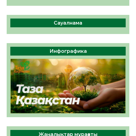
Сауалнама
Инфографика
Жаңалықтар мұрағаты