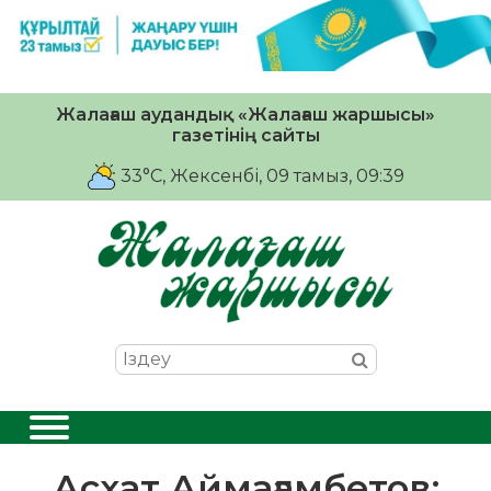
Жалағаш аудандық «Жалағаш жаршысы»
газетінің сайты
33°C
, Жексенбі, 09 тамыз, 09:39
Асхат Аймағамбетов: