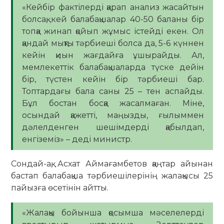
«Кейбір фактілерді қарап анализ жасайтын
болсақ, кей балабақшалар 40-50 баланы бір
топқа жинап қойып жұмыс істейді екен. Ол
қандай мықты тәрбиеші болса да, 5-6 күннен
кейін қиын жағдайға ұшырайды. Ал,
мемлекеттік балабақшаларда түске дейін
бір, түстен кейін бір тәрбиеші бар.
Топтардағы бала саны 25 – тен аспайды.
Бұл бостан босқа жасалмаған. Міне,
осындай қажетті, маңызды, ғылыммен
дәлелденген шешімдерді қабылдап,
енгіземіз» – деді министр.
Сондай-ақ, Асхат Аймағамбетов қаңтар айынан
бастап балабақша тәрбиешілерінің жалақысы 25
пайызға өсетінін айтты.
«Жалақы бойынша қосымша мәселелерді