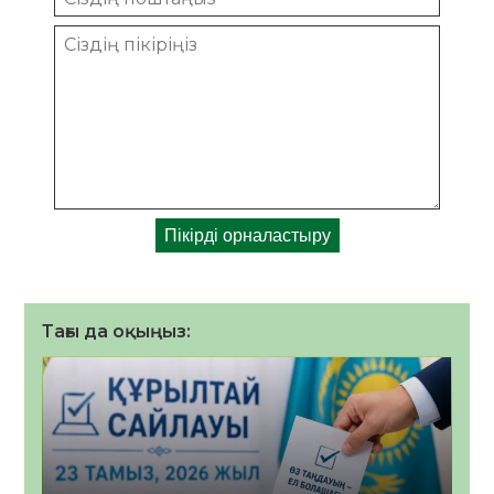
Тағы да оқыңыз: