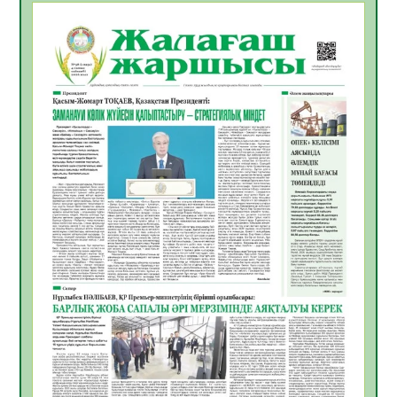
БАСТАР ЖАУАПТЫ ТАҢДАУ
06.08.2026
49
0
Инфекциялық ауруларға қарсы иммундау
жұмыстарының тиімділігі
06.08.2026
51
0
Көкжөтел ауруы туралы
06.08.2026
49
0
АПВ вакцинасы туралы мәлімет
06.08.2026
47
0
Open Air: Қызылорда облысы полиция
департаменті 20 мыңнан астам
көрерменнің қауіпсіздігін қамтамасыз етті
06.08.2026
60
0
ҚЫЗЫЛОРДАДА «САНАЛЫ ҰРПАҚ –
ЖАРҚЫН БОЛАШАҚ» АТТЫ КЕҢЕЙТІЛГЕН
МӘЖІЛІС ӨТТІ