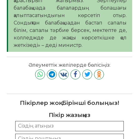
қарастырып жатырмыз. Зерттеулер
балабақшада балалардың болашағы
қалыптасатындығын көрсетіп отыр.
Сондықтан балабақшадан бастап сапалы
білім, сапалы тәрбие берсек, мектепте де,
колледжде де жақсы көрсеткішке қол
жеткізеді» – деді министр.
Әлеуметтік желілерде бөлісіңіз:
Пікірлер жоқ. Бірінші болыңыз!
Пікір жазыңыз