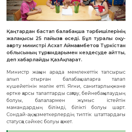
Қаңтардан бастап балабақша тәрбишілерінің
жалақысы 25 пайызға өседі. Бұл туралы оқу-
ағарту министрі Асхат Аймағамбетов Түркістан
облысының тұрғындарымен кездесуде айтты,
деп хабарлайды ҚазАқпарат.
Министр жақын арада мемлекеттік тапсырыс
алып отырған балабақшаларға талап
күшейетінін мәлім етті. Яғни, санитарлық және
өртке қарсы талаптарды сақтау, бейнебақылаудың
болуы, балалармен жұмыс істейтін
мамандардың білімді, білікті болуы шарт.
Сондай-ақ, қызметкерлердің типтік штаттардағы
статусқа сәйкес болуы қажет.