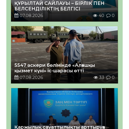
ҚҰРЫЛТАЙ САЙЛАУЫ – БІРЛІК ПЕН
БЕЛСЕНДІЛІКТІҢ БЕЛГІСІ
07.08.2026
40
0
5547 әскери бөлімінде «Алғашқы
қызмет күні» іс-шарасы өтті
07.08.2026
33
0
Қаржылық сауаттылықты арттыруға