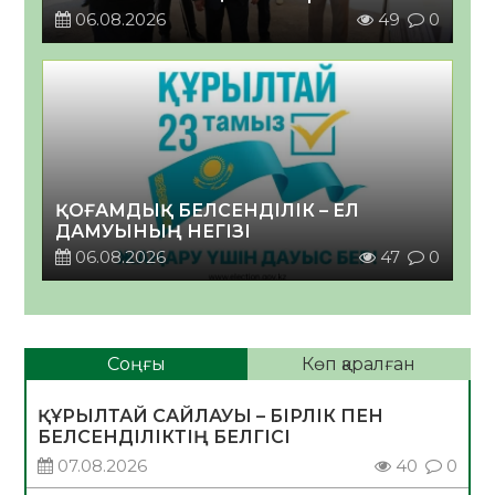
06.08.2026
49
0
ҚОҒАМДЫҚ БЕЛСЕНДІЛІК – ЕЛ
ДАМУЫНЫҢ НЕГІЗІ
06.08.2026
47
0
Соңғы
Көп қаралған
ҚҰРЫЛТАЙ САЙЛАУЫ – БІРЛІК ПЕН
БЕЛСЕНДІЛІКТІҢ БЕЛГІСІ
07.08.2026
40
0