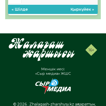
« Шілде
Қыркүйек »
16+
Меншік иесі:
«Сыр медиа» ЖШС
© 2026 . Zhalagash-zharshysy.kz ақпараттық