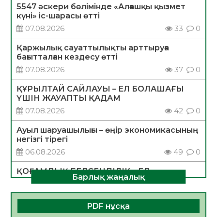
5547 әскери бөлімінде «Алғашқы қызмет
күні» іс-шарасы өтті
07.08.2026
33
0
Қаржылық сауаттылықты арттыруға
бағытталған кездесу өтті
07.08.2026
37
0
ҚҰРЫЛТАЙ САЙЛАУЫ – ЕЛ БОЛАШАҒЫ
ҮШІН ЖАУАПТЫ ҚАДАМ
07.08.2026
42
0
Ауыл шаруашылығы – өңір экономикасының
негізгі тірегі
06.08.2026
49
0
ҚОҒАМДЫҚ БЕЛСЕНДІЛІК – ЕЛ
Барлық жаңалық
ДАМУЫНЫҢ НЕГІЗІ
06.08.2026
47
0
PDF нұсқа
ҚҰРЫЛТАЙ САЙЛАУЫ – БОЛАШАҚҚА