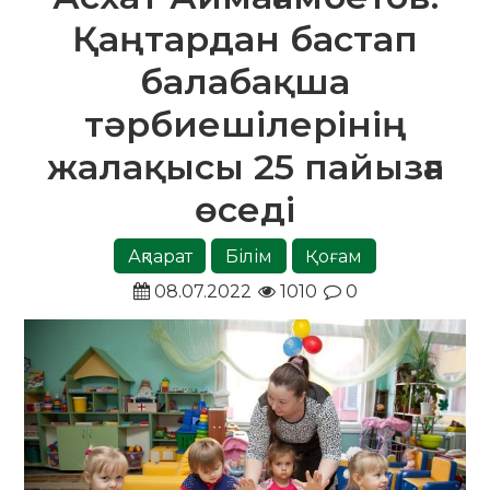
Қаңтардан бастап
балабақша
тәрбиешілерінің
жалақысы 25 пайызға
өседі
Ақпарат
Білім
Қоғам
08.07.2022
1010
0