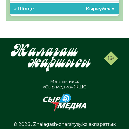
« Шілде
Қыркүйек »
16+
Меншік иесі:
«Сыр медиа» ЖШС
© 2026 . Zhalagash-zharshysy.kz ақпараттық