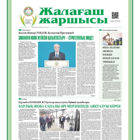
Қазақстандықтардың 72,3%-ы жаңа
Құрылтай үшін дауыс беруге дайын
05.08.2026
19
0
ӘРБІР ДАУЫС – ҚОҒАМ ДАМУЫНА
ҚОСЫЛҒАН ҮЛЕС
05.08.2026
26
0
ҚҰРЫЛТАЙ САЙЛАУЫ – БІРЛІК ПЕН
ЖАУАПКЕРШІЛІККЕ БАСТАЙТЫН ҚАДАМ
05.08.2026
24
0
Мектептен – Ұлттық ұлан сапына
04.08.2026
34
0
Үкіметтік емес ұйымдарға арналған
сыйлықақы конкурсына өтінім қабылдау
басталды
04.08.2026
38
0
Үкіметте Президенттің отандық тауарды