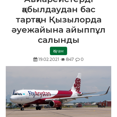
қабылдаудан бас
тартқан Қызылорда
әуежайына айыппұл
салынды
Қоғам
19.02.2021
847
0