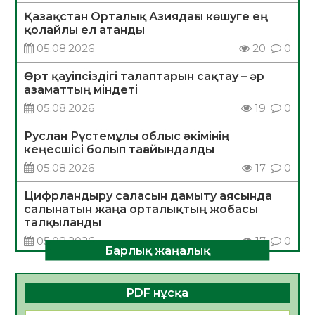
Қазақстан Орталық Азиядағы көшуге ең
қолайлы ел атанды
05.08.2026
20
0
Өрт қауіпсіздігі талаптарын сақтау – әр
азаматтың міндеті
05.08.2026
19
0
Руслан Рүстемұлы облыс әкімінің
кеңесшісі болып тағайындалды
05.08.2026
17
0
Цифрландыру саласын дамыту аясында
салынатын жаңа орталықтың жобасы
талқыланды
05.08.2026
17
0
Барлық жаңалық
Алғашқы цифрлық жасанды интеллект
құралдарының таныстырылымы өтті
PDF нұсқа
05.08.2026
18
0