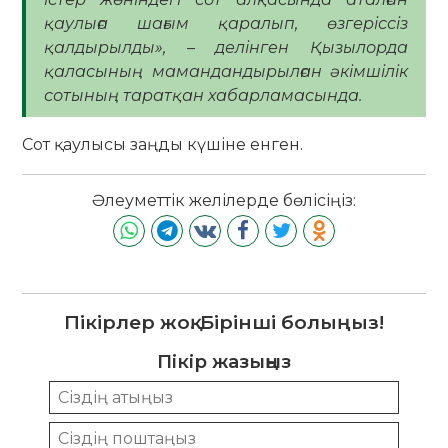
қаулыға шағым қаралып, өзгеріссіз
қалдырылды», – делінген Қызылорда
қаласының мамандандырылған әкімшілік
сотының таратқан хабарламасында.
Сот қаулысы заңды күшіне енген.
Әлеуметтік желілерде бөлісіңіз:
Пікірлер жоқ. Бірінші болыңыз!
Пікір жазыңыз