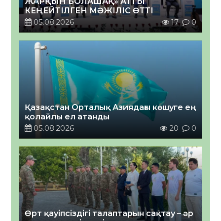
ЖАРҚЫН БОЛАШАҚ» АТТЫ
КЕҢЕЙТІЛГЕН МӘЖІЛІС ӨТТІ
05.08.2026
17
0
Қазақстан Орталық Азиядағы көшуге ең
қолайлы ел атанды
05.08.2026
20
0
Өрт қауіпсіздігі талаптарын сақтау – әр