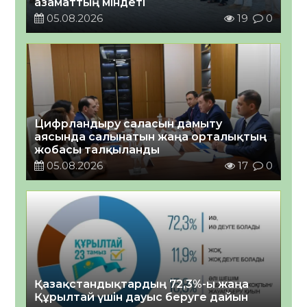
азаматтың міндеті
05.08.2026
19
0
Цифрландыру саласын дамыту
аясында салынатын жаңа орталықтың
жобасы талқыланды
05.08.2026
17
0
Қазақстандықтардың 72,3%-ы жаңа
Құрылтай үшін дауыс беруге дайын