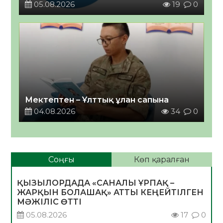
05.08.2026
19
0
Мектептен – Ұлттық ұлан сапына
04.08.2026
34
0
Соңғы
Көп қаралған
ҚЫЗЫЛОРДАДА «САНАЛЫ ҰРПАҚ –
ЖАРҚЫН БОЛАШАҚ» АТТЫ КЕҢЕЙТІЛГЕН
МӘЖІЛІС ӨТТІ
05.08.2026
17
0