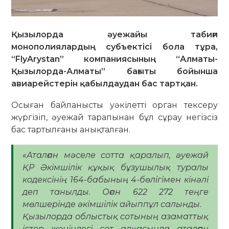
Қызылорда әуежайы табиғи
монополиялардың субъектісі бола тұра,
“FlyArystan” компаниясының “Алматы-
Қызылорда-Алматы” бағыты бойынша
авиарейстерін қабылдаудан бас тартқан.
Осыған байланысты уәкілетті орган тексеру
жүргізіп, әуежай тарапынан бұл сұрау негізсіз
бас тартылғаны анықталған.
«Аталған мәселе сотта қаралып, әуежай
ҚР Әкімшілік құқық бұзушылық туралы
кодексінің 164-бабының 4-бөлігімен кінәлі
деп танылды. Оған 622 272 теңге
мөлшерінде әкімшілік айыппұл салынды.
Қызылорда облыстық сотының азаматтық
істер жөніндегі сот алқасында аталған