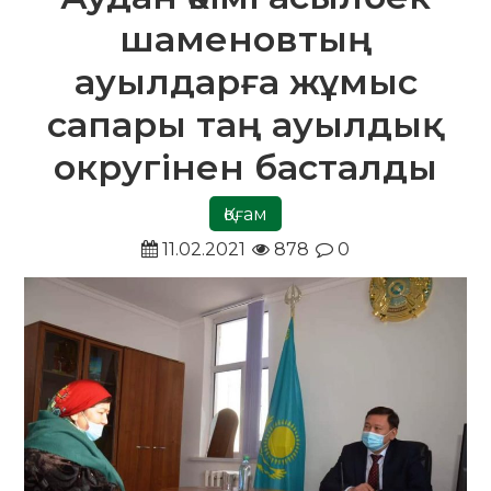
шаменовтың
ауылдарға жұмыс
сапары таң ауылдық
округінен басталды
Қоғам
11.02.2021
878
0