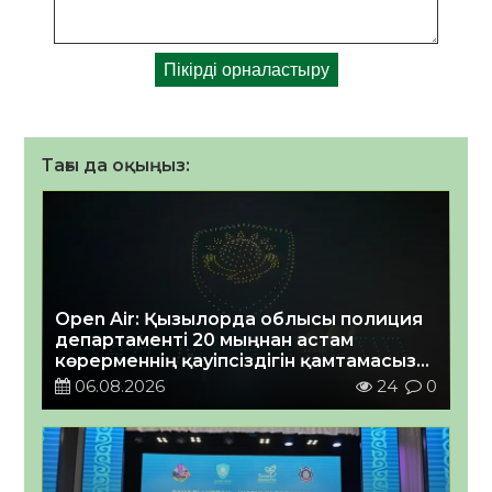
Тағы да оқыңыз:
Open Air: Қызылорда облысы полиция
департаменті 20 мыңнан астам
көрерменнің қауіпсіздігін қамтамасыз
етті
06.08.2026
24
0