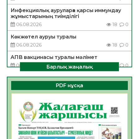
Инфекциялық ауруларға қарсы иммундау
жұмыстарының тиімділігі
06.08.2026
18
0
Көкжөтел ауруы туралы
06.08.2026
18
0
АПВ вакцинасы туралы мәлімет
06.08.2026
17
0
Барлық жаңалық
Open Air: Қызылорда облысы полиция
департаменті 20 мыңнан астам
PDF нұсқа
көрерменнің қауіпсіздігін қамтамасыз етті
06.08.2026
24
0
ҚЫЗЫЛОРДАДА «САНАЛЫ ҰРПАҚ –
ЖАРҚЫН БОЛАШАҚ» АТТЫ КЕҢЕЙТІЛГЕН
МӘЖІЛІС ӨТТІ
05.08.2026
30
0