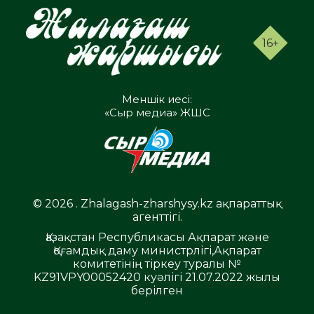
16+
Меншік иесі:
«Сыр медиа» ЖШС
© 2026 . Zhalagash-zharshysy.kz ақпараттық
агенттігі.
Қазақстан Республикасы Ақпарат және
Қоғамдық даму министрлігі,Ақпарат
комитетінің тіркеу туралы №
KZ91VPY00052420 куәлігі 21.07.2022 жылы
берілген