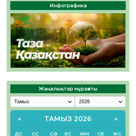
Инфографика
Жаңалықтар мұрағаты
ТАМЫЗ 2026
«
»
ДС
СС
СӘ
БС
ЖМ
СБ
ЖС