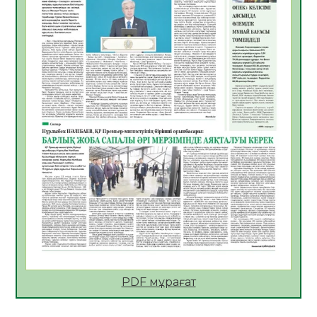
Қазақстан Орталық Азиядағы көшуге ең
қолайлы ел атанды
05.08.2026
32
0
Өрт қауіпсіздігі талаптарын сақтау – әр
азаматтың міндеті
05.08.2026
32
0
Руслан Рүстемұлы облыс әкімінің
кеңесшісі болып тағайындалды
05.08.2026
29
0
Цифрландыру саласын дамыту аясында
салынатын жаңа орталықтың жобасы
талқыланды
05.08.2026
29
0
Алғашқы цифрлық жасанды интеллект
құралдарының таныстырылымы өтті
PDF мұрағат
05.08.2026
31
0