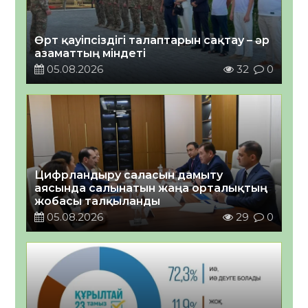
Өрт қауіпсіздігі талаптарын сақтау – әр
азаматтың міндеті
05.08.2026
32
0
Цифрландыру саласын дамыту
аясында салынатын жаңа орталықтың
жобасы талқыланды
05.08.2026
29
0