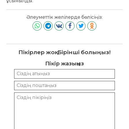
ұсынылды.
Әлеуметтік желілерде бөлісіңіз:
Пікірлер жоқ. Бірінші болыңыз!
Пікір жазыңыз