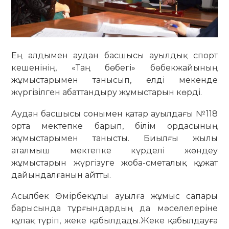
Ең алдымен аудан басшысы ауылдық спорт
кешенінің, «Таң бөбегі» бөбекжайының
жұмыстарымен танысып, елді мекенде
жүргізілген абаттандыру жұмыстарын көрді.
Аудан басшысы сонымен қатар ауылдағы №118
орта мектепке барып, білім ордасының
жұмыстарымен танысты. Биылғы жылы
аталмыш мектепке күрделі жөндеу
жұмыстарын жүргізуге жоба-сметалық құжат
дайындалғанын айтты.
Асылбек Өмірбекұлы ауылға жұмыс сапары
барысында тұрғындардың да мәселелеріне
құлақ түріп, жеке қабылдады.Жеке қабылдауға