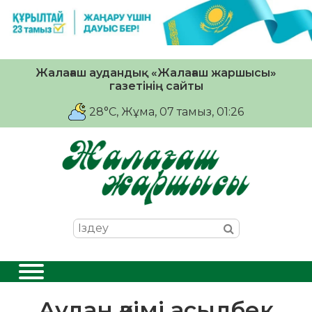
Жалағаш аудандық «Жалағаш жаршысы»
газетінің сайты
28°C
, Жұма, 07 тамыз, 01:26
Аудан әкімі асылбек