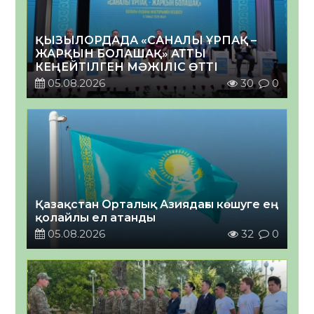
ҚЫЗЫЛОРДАДА «САНАЛЫ ҰРПАҚ –
ЖАРҚЫН БОЛАШАҚ» АТТЫ
КЕҢЕЙТІЛГЕН МӘЖІЛІС ӨТТІ
05.08.2026
30
0
Қазақстан Орталық Азиядағы көшуге ең
қолайлы ел атанды
05.08.2026
32
0