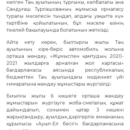
келген Таң ауылының тұрғыны, көпбалалы ана
Сандуғаш Тұрлашованың жұмысқа орналасу
туралы мәселесін тыңдап, алдағы уақытта күн
тәртібіне қойылатынын, бұл мәселе өзінің
тікелей бақылауында болатынын жеткізді.
Айта кету керек, былтырғы жылы Таң
ауылының кіре-беріс автомобиль жолына
орташа жөндеу, «Жұмыспен қамтудың 2020-
2021 жылдарға арналған жол картасы»
бағдарламасы аясында республикалық
бюджеттен Таң ауылындағы мәдениет үйі
ғимаратына жөндеу жұмыстары жүргізілді.
Биылғы жылы 6 көшеге орташа жөндеу
жұмыстарын жүргізуге жоба-сметалық құжат
дайындалып, сонымен қатар 3 көшені
жарықтандыру, ауылдық дәрігерлік емхананың
құрылысы «Ауыл-Ел бесігі» бағдарламасына