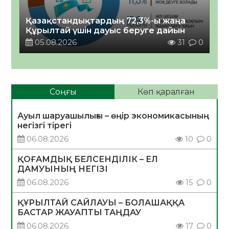
Қазақстандықтардың 72,3%-ы жаңа
Құрылтай үшін дауыс беруге дайын
05.08.2026
31
0
Соңғы
Көп қаралған
Ауыл шаруашылығы – өңір экономикасының
негізгі тірегі
06.08.2026
10
0
ҚОҒАМДЫҚ БЕЛСЕНДІЛІК – ЕЛ
ДАМУЫНЫҢ НЕГІЗІ
06.08.2026
15
0
ҚҰРЫЛТАЙ САЙЛАУЫ – БОЛАШАҚҚА
БАСТАР ЖАУАПТЫ ТАҢДАУ
06.08.2026
17
0