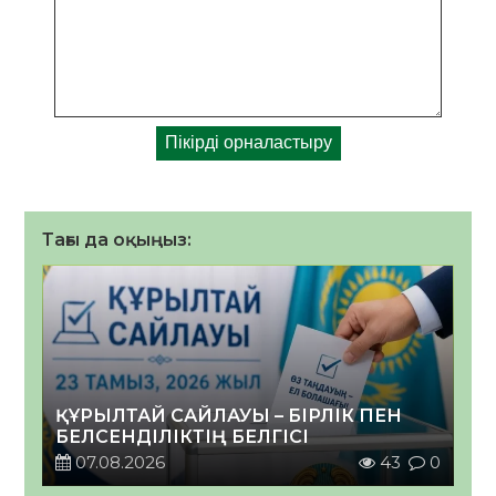
Тағы да оқыңыз:
ҚҰРЫЛТАЙ САЙЛАУЫ – БІРЛІК ПЕН
БЕЛСЕНДІЛІКТІҢ БЕЛГІСІ
07.08.2026
43
0