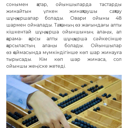
сонымен қатар, ойыншыларда тастарды
жинайтын үлкен жинақтаушы сақтау
шұңқыршалар болады. Овари ойыны 48
шармен ойналады. Тақтаның өз жағындағы алты
кішкентай шұңқырша ойыншының алаңы, ал
қарама- қарсы алты шұңқырша сәйкесінше
қарсыластың алаңы болады. Ойыншылар
өз қоймасында мүмкіндігінше көп шар жинауға
тырысады. Кім көп шар жинаса, сол
ойыншы жеңіске жетеді.