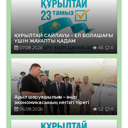
ҚҰРЫЛТАЙ САЙЛАУЫ – ЕЛ БОЛАШАҒЫ
ҮШІН ЖАУАПТЫ ҚАДАМ
07.08.2026
45
0
Ауыл шаруашылығы – өңір
экономикасының негізгі тірегі
06.08.2026
52
0