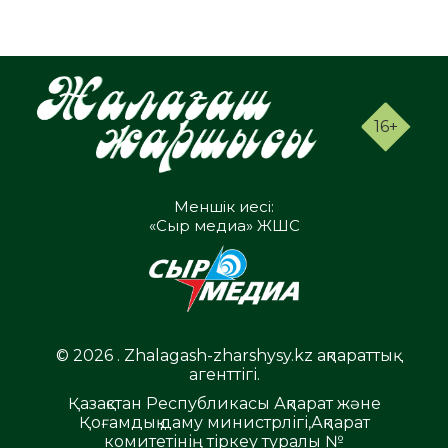
16+
Меншік иесі:
«Сыр медиа» ЖШС
© 2026 . Zhalagash-zharshysy.kz ақпараттық
агенттігі.
Қазақстан Республикасы Ақпарат және
Қоғамдық даму министрлігі,Ақпарат
комитетінің тіркеу туралы №