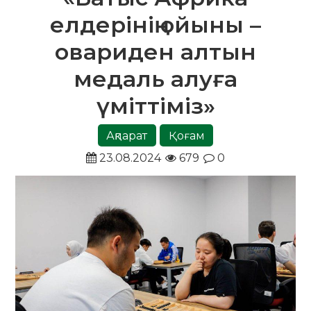
елдерінің ойыны –
овариден алтын
медаль алуға
үміттіміз»
Ақпарат
Қоғам
23.08.2024
679
0