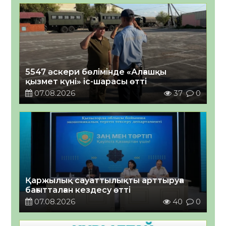
5547 әскери бөлімінде «Алғашқы
қызмет күні» іс-шарасы өтті
07.08.2026
37
0
Қаржылық сауаттылықты арттыруға
бағытталған кездесу өтті
07.08.2026
40
0