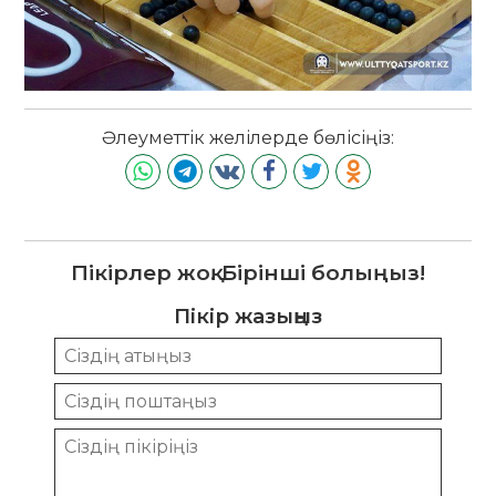
Әлеуметтік желілерде бөлісіңіз:
Пікірлер жоқ. Бірінші болыңыз!
Пікір жазыңыз