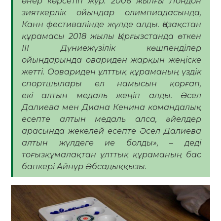
өнер көрсетіп жүр. 2006 жылғы Лондон
зияткерлік ойындар олимпиадасында,
Канн фестивалінде жүлде алды. Қазақстан
құрамасы 2018 жылы Қырғызстанда өткен
IIІ Дүниежүзілік көшпенділер
ойындарында овариден жарқын жеңіске
жетті. Оовариден ұлттық құраманың үздік
спортшылары ел намысын қорғап,
екі алтын медаль жеңіп алды. Әсел
Далиева мен Диана Кенина командалық
есепте алтын медаль алса, әйелдер
арасында жекелей есепте Әсел Далиева
алтын жүлдеге ие болды», – деді
тоғызқұмалақтан ұлттық құраманың бас
бапкері Айнұр Әбсадыққызы.