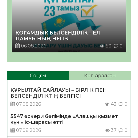
ҚОҒАМДЫҚ БЕЛСЕНДІЛІК – ЕЛ
ДАМУЫНЫҢ НЕГІЗІ
06.08.2026
50
0
Соңғы
Көп қаралған
ҚҰРЫЛТАЙ САЙЛАУЫ – БІРЛІК ПЕН
БЕЛСЕНДІЛІКТІҢ БЕЛГІСІ
07.08.2026
43
0
5547 әскери бөлімінде «Алғашқы қызмет
күні» іс-шарасы өтті
07.08.2026
37
0