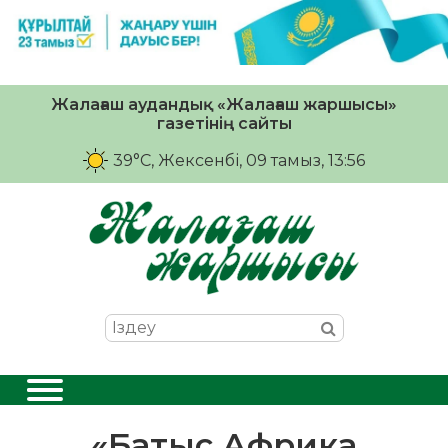
Жалағаш аудандық «Жалағаш жаршысы»
газетінің сайты
39°C
, Жексенбі, 09 тамыз, 13:56
«Батыс Африка