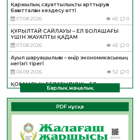
Қаржылық сауаттылықты арттыруға
бағытталған кездесу өтті
07.08.2026
40
0
ҚҰРЫЛТАЙ САЙЛАУЫ – ЕЛ БОЛАШАҒЫ
ҮШІН ЖАУАПТЫ ҚАДАМ
07.08.2026
45
0
Ауыл шаруашылығы – өңір экономикасының
негізгі тірегі
06.08.2026
52
0
ҚОҒАМДЫҚ БЕЛСЕНДІЛІК – ЕЛ
Барлық жаңалық
ДАМУЫНЫҢ НЕГІЗІ
06.08.2026
50
0
PDF нұсқа
ҚҰРЫЛТАЙ САЙЛАУЫ – БОЛАШАҚҚА
БАСТАР ЖАУАПТЫ ТАҢДАУ
06.08.2026
52
0
Инфекциялық ауруларға қарсы иммундау