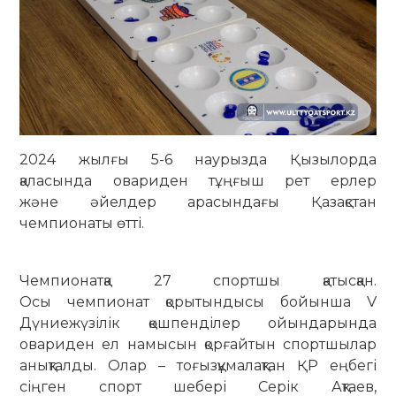
2024 жылғы 5-6 наурызда Қызылорда
қаласында овариден тұңғыш рет ерлер
және әйелдер арасындағы Қазақстан
чемпионаты өтті.
Чемпионатқа 27 спортшы қатысқан.
Осы чемпионат қорытындысы бойынша V
Дүниежүзілік қөшпенділер ойындарында
овариден ел намысын қорғайтын спортшылар
анықталды. Олар – тоғызқұмалақтан ҚР еңбегі
сіңген спорт шебері Серік Ақтаев,