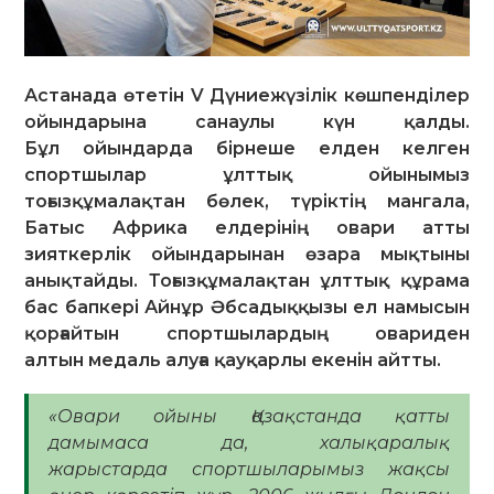
Астанада өтетін V Дүниежүзілік көшпенділер
ойындарына санаулы күн қалды.
Бұл ойындарда бірнеше елден келген
спортшылар ұлттық ойынымыз
тоғызқұмалақтан бөлек, түріктің мангала,
Батыс Африка елдерінің овари атты
зияткерлік ойындарынан өзара мықтыны
анықтайды. Тоғызқұмалақтан ұлттық құрама
бас бапкері Айнұр Әбсадыққызы ел намысын
қорғайтын спортшылардың овариден
алтын медаль алуға қауқарлы екенін айтты.
«Овари ойыны Қазақстанда қатты
дамымаса да, халықаралық
жарыстарда спортшыларымыз жақсы