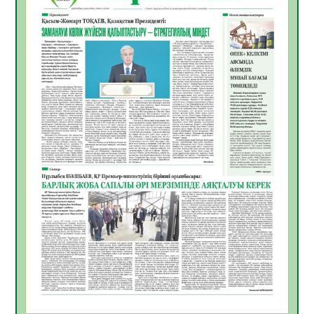
жұмыстарының тиімділігі
06.08.2026
54
0
Көкжөтел ауруы туралы
06.08.2026
52
0
АПВ вакцинасы туралы мәлімет
06.08.2026
51
0
Open Air: Қызылорда облысы полиция
департаменті 20 мыңнан астам
көрерменнің қауіпсіздігін қамтамасыз етті
06.08.2026
63
0
ҚЫЗЫЛОРДАДА «САНАЛЫ ҰРПАҚ –
ЖАРҚЫН БОЛАШАҚ» АТТЫ КЕҢЕЙТІЛГЕН
МӘЖІЛІС ӨТТІ
05.08.2026
64
0
Қазақстан Орталық Азиядағы көшуге ең
қолайлы ел атанды