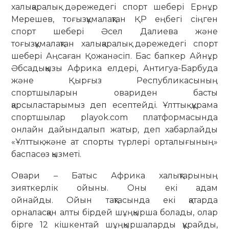
халықаралық дәрежедегі спорт шебері Ернұр
Мерешев, тоғызқұмалақтан ҚР еңбегі сіңген
спорт шебері Әсел Далиева және
тоғызқұмалақтан халықаралық дәрежедегі спорт
шебері Аңсаған Қожанәсіп. Бас бапкер Айнұр
Әбсадыққызы Африка елдері, Антигуа-Барбуда
және Қырғыз Республикасының
спортшыларын овариден басты
қарсыластарымыз деп есептейді. Ұлттық құрама
спортшылар playok.com платформасында
онлайн дайындалып жатыр, деп хабарлайды
«Ұлттық және ат спорты түрлері орталығының»
баспасөз қызметі.
Овари – Батыс Африка халықтарының
зияткерлік ойыны. Оны екі адам
ойнайды. Ойын тақтасында екі қатарда
орналасқан алты бірдей шұңқырша болады, олар
бірге 12 кішкентай шұңқыршаларды құрайды,