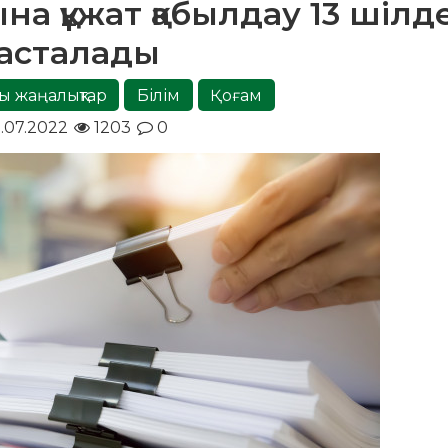
на құжат қабылдау 13 шілд
асталады
ы жаңалықтар
Білім
Қоғам
.07.2022
1203
0