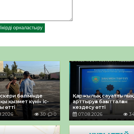
әскери бөлімінде
Қаржылық сауаттылы
қы қызмет күні» іс-
арттыруға бағытталған
ы өтті
кездесу өтті
8.2026
30
0
07.08.2026
3