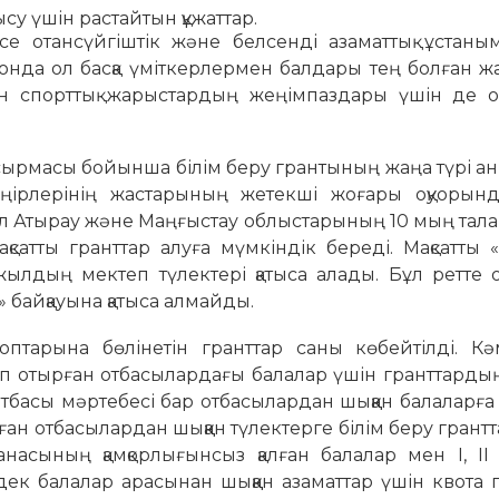
су үшін растайтын құжаттар.
се отансүйгіштік және белсенді азаматтық ұстаны
 онда ол басқа үміткерлермен балдары тең болған 
мен спорттық жарыстардың жеңімпаздары үшін де 
рмасы бойынша білім беру грантының жаңа түрі ан
өңірлерінің жастарының жетекші жоғары оқуорын
. Бұл Атырау және Маңғыстау облыстарының 10 мың тал
сатты гранттар алуға мүмкіндік береді. Мақсатты 
ылдың мектеп түлектері қатыса алады. Бұл ретте 
» байқауына қатыса алмайды.
топтарына бөлінетін гранттар саны көбейтілді. Кә
еп отырған отбасылардағы балалар үшін гранттард
асы мәртебесі бар отбасылардан шыққан балаларға – 1
ан отбасылардан шыққан түлектерге білім беру гран
насының қамқорлығынсыз қалған балалар мен I, II
дек балалар арасынан шыққан азаматтар үшін квота 