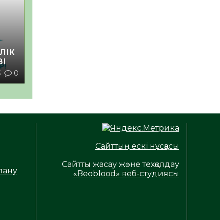
ЛІК
ЗІ
3
0
Сайттың ескі нұсқасы
Сайтты жасау және техқолдау
лану
«Beoblood» веб-студиясы