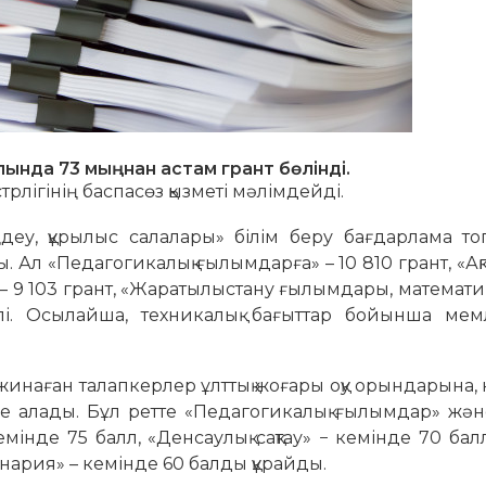
лында 73 мыңнан астам грант бөлінді.
лігінің баспасөз қызметі мәлімдейді.
ңдеу, құрылыс салалары» білім беру бағдарлама то
. Ал «Педагогикалық ғылымдарға» – 10 810 грант, «Ақп
– 9 103 грант, «Жаратылыстану ғылымдары, математ
лі. Осылайша, техникалық бағыттар бойынша мемл
инаған талапкерлер ұлттық жоғары оқу орындарына,
е алады. Бұл ретте «Педагогикалық ғылымдар» және
інде 75 балл, «Денсаулық сақтау» − кемінде 70 бал
ария» – кемінде 60 балды құрайды.