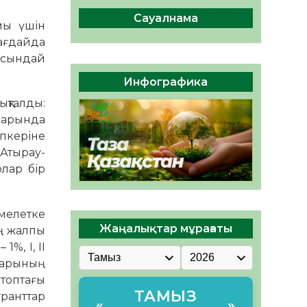
сақтау – әр азаматтың
міндеті
Сауалнама
мы үшін
05.08.2026
60
0
жағдайда
осындай
Руслан Рүстемұлы облыс
әкімінің кеңесшісі болып
Инфографика
тағайындалды
ықталды:
05.08.2026
54
0
дарында
апкеріне
«Атырау-
олар бір
мелетке
Жаңалықтар мұрағаты
ың жалпы
%, І, ІІ
ттарының
 топтағы
ТАМЫЗ
гранттар
«
»