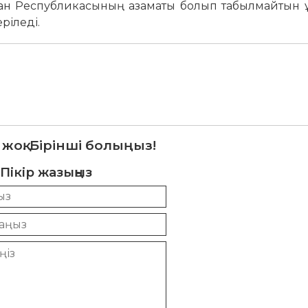
ан Республикасының азаматы болып табылмайтын ұл
 беріледі.
 жоқ. Бірінші болыңыз!
Пікір жазыңыз