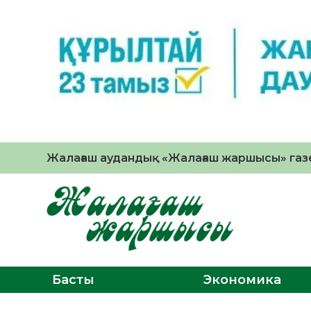
Жалағаш аудандық «Жалағаш жаршысы» газе
Басты
Экономика