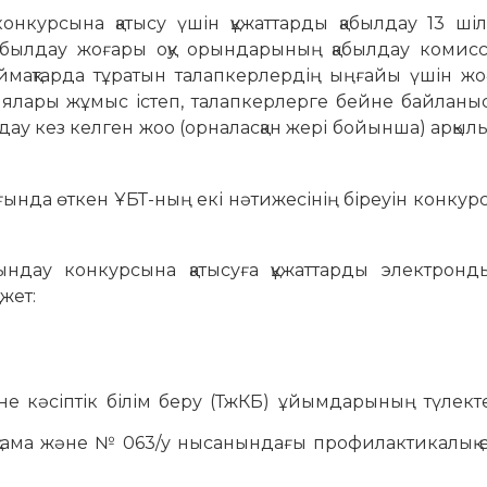
онкурсына қатысу үшін құжаттарды қабылдау 13 шіл
Қабылдау жоғары оқу орындарының қабылдау комис
ймақтарда тұратын талапкерлердің ыңғайы үшін жоғ
ялары жұмыс істеп, талапкерлерге бейне байланыс
лдау кез келген жоо (орналасқан жері бойынша) арқыл
ғында өткен ҰБТ-ның екі нәтижесінің біреуін конкурс
ындау конкурсына қатысуға құжаттарды электронд
ажет:
және кәсіптік білім беру (ТжКБ) ұйымдарының түлект
тама және № 063/у нысанындағы профилактикалық 