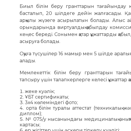
Биыл білім беру гранттарын тағайындау к
басталып, 20 шілдеге дейін жалғасады. 
арқылы жүзеге асырылатын болады. Алыс а
орындарында виртуалдық қабылдау комисси
кеңес береді. Сонымен қатар құжаттарды қабы
асыруға болады.
Оқуға түсушілер 16 мамыр мен 5 шілде аралы
алады.
Мемлекеттік білім беру гранттарын тағай
тапсыру үшін талапкерлерге келесі құжаттар қ
жеке куәлік;
ҰБТ сертификаты;
3х4 көлеміндегі фото;
орта білім туралы аттестат (техникалық 
диплом);
№ 075/у нысанындағы медициналық анық
картасы;
ер жігіттер үшін әскери тіркелу куәлігі;