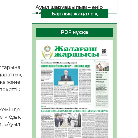
Ауыл шаруашылығы – өңір
экономикасының негізгі
Барлық жаңалық
тірегі
06.08.2026
46
0
PDF нұсқа
ҚОҒАМДЫҚ БЕЛСЕНДІЛІК –
ЕЛ ДАМУЫНЫҢ НЕГІЗІ
06.08.2026
43
0
ҚҰРЫЛТАЙ САЙЛАУЫ –
птарына
БОЛАШАҚҚА БАСТАР
араттық-
ЖАУАПТЫ ТАҢДАУ
ика және
06.08.2026
45
0
екеттік
Инфекциялық ауруларға
қарсы иммундау
жұмыстарының тиімділігі
 кемінде
 «Құқық»
06.08.2026
48
0
л, «Ауыл
Көкжөтел ауруы туралы
06.08.2026
44
0