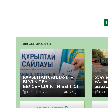
Тағы да оқыңыз:
ҚҰРЫЛТАЙ САЙЛАУЫ –
5547 
БІРЛІК ПЕН
«Алғаш
БЕЛСЕНДІЛІКТІҢ БЕЛГІСІ
шарас
07.08.2026
37
0
07.0