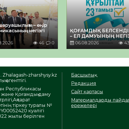
шаруашылығы – өңір
микасының негізгі
ҚОҒАМДЫҚ БЕЛСЕНДІ
– ЕЛ ДАМУЫНЫҢ НЕГІ
8.2026
46
0
06.08.2026
4
. Zhalagash-zharshysy.kz
Басшылық
ық агенттігі.
Редакция
тан Республикасы
Сайт картасы
т және Қоғамдық даму
рлігі,Ақпарат
Материалдарды пайда
тінің тіркеу туралы №
ережелері
Y00052420 куәлігі
2022 жылы берілген