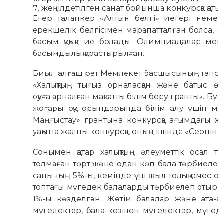
жеңілдетілген санат бойынша конкурсқа қаты
Егер талапкер «Алтын белгі» иегері неме
ерекшелік белгісімен марапатталған болса,
басым құқыққа ие болады. Олимпиадалар 
басымдылық қарастырылған.
Биыл алғаш рет Мемлекет басшысының тапсы
«Халықтың тығыз орналасқан және батыс 
оқуға арналған мақсатты білім беру гранты»
жоғары оқу орындарында білім алу үшін мақ
Маңғыстау» грантына конкурсқа ағымдағы ж
уақытта жалпы конкурсқа, оның ішінде «Серпін
Сонымен қатар халықтың әлеуметтік осал 
толмаған төрт және одан көп бала тәрбиел
санының 5%-ы, кемінде үш жыл толық емес отб
топтағы мүгедек балаларды тәрбиелеп отырғ
1%-ы көзделген. Жетім балалар және ата-а
мүгедектер, бала кезінен мүгедектер, мүге