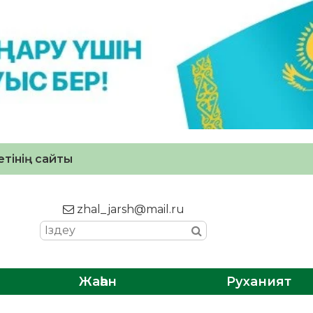
тінің сайты
zhal_jarsh@mail.ru
Жаһан
Руханият