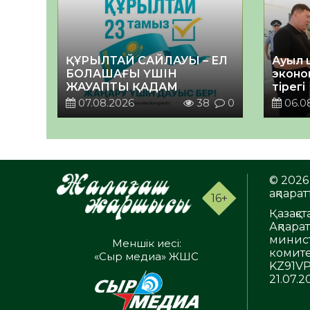
ҚҰРЫЛТАЙ САЙЛАУЫ – ЕЛ
Ауыл 
БОЛАШАҒЫ ҮШІН
эконо
ЖАУАПТЫ ҚАДАМ
тірегі
07.08.2026
38
0
06.0
© 2026 
ақпаратт
16+
Қазақс
Ақпара
минист
Меншік иесі:
комите
«Сыр медиа» ЖШС
KZ91VP
21.07.