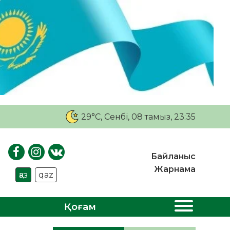
29°C
, Сенбі, 08 тамыз, 23:35
Байланыс
Жарнама
қаз
qaz
Қоғам