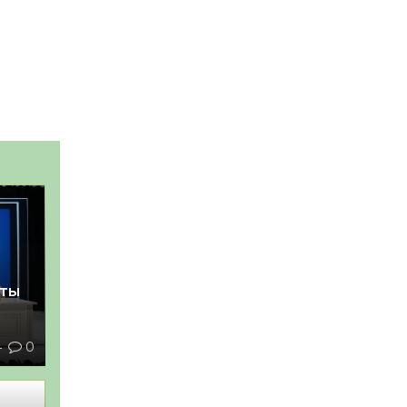
қты
4
0