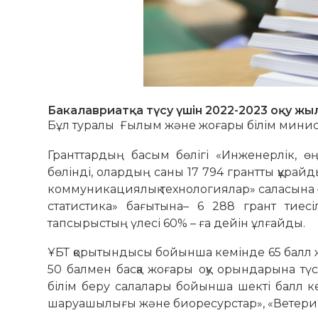
Бакалавриатқа түсу үшін 2022-2023 оқу жы
Бұл туралы Ғылым және жоғары білім министр
Гранттардың басым бөлігі «Инженерлік, ө
бөлінді, олардың саны 17 794 грантты құрайды
коммуникациялық технологиялар» саласына 
статистика» бағытына– 6 288 грант тиесі
тапсырыстың үлесі 60% – ға дейін ұлғайды.
ҰБТ қорытындысы бойынша кемінде 65 балл ж
50 балмен басқа жоғары оқу орындарына түс
білім беру салалары бойынша шекті балл кем
шаруашылығы және биоресурстар», «Ветерин