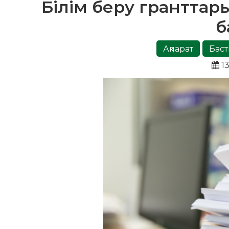
Білім беру гранттары
б
Ақпарат
Баст
13