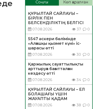
еде
Соңғы
Көп қаралған
ҚҰРЫЛТАЙ САЙЛАУЫ –
БІРЛІК ПЕН
БЕЛСЕНДІЛІКТІҢ БЕЛГІСІ
07.08.2026
37
0
5547 әскери бөлімінде
«Алғашқы қызмет күні» іс-
шарасы өтті
07.08.2026
30
0
Қаржылық сауаттылықты
арттыруға бағытталған
кездесу өтті
07.08.2026
34
0
ҚҰРЫЛТАЙ САЙЛАУЫ – ЕЛ
БОЛАШАҒЫ ҮШІН
ЖАУАПТЫ ҚАДАМ
07.08.2026
38
0