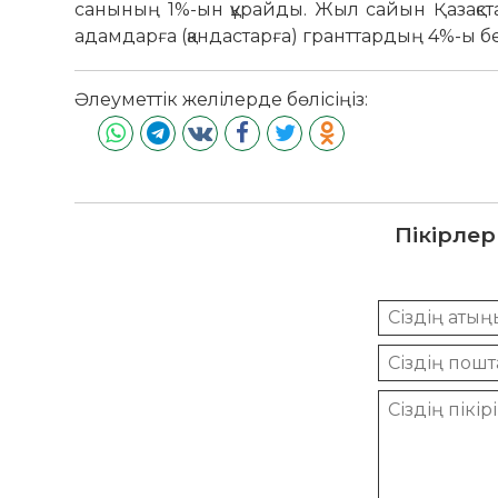
санының 1%-ын құрайды. Жыл сайын Қазақст
адамдарға (қандастарға) гранттардың 4%-ы
Әлеуметтік желілерде бөлісіңіз:
Пікірлер