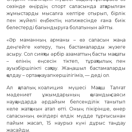
сөзінде өңірдің спорт саласында атқарылған
жұмыстарды мысалға келтіре отырып, бірлік
пен жүйелі еңбектің нәтижесінде ғана биік
белестерді бағындыруға болатынын айтты.
«Әр маманның арманы – өз саласын жаңа
деңгейге көтеру, тың бастамаларды жүзеге
асыру. Сол сияқты әрбір азаматтың басты мақсаты
– елінің еңсесін тіктеп, тұрақтылық пен
ауызбіршілікті сақтау. Жаңашыл бастамаларды
қолдау – ортақ жауапкершілігіміз, — деді ол.
Ал қалалық коалиция мүшесі Мақаш Талғат
мәдениет ұжымдарының қоғамдық-саяси
науқандарда әрдайым белсенділік танытып
келе жатқанын атап өтті. Оның пікірінше, өнер
саласының өкілдері елдік мүдде тұрғысынан
пайым жасап, 15 наурыз күні дұрыс таңдау
жасайды.