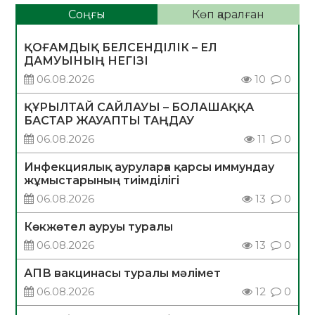
Соңғы
Көп қаралған
ҚОҒАМДЫҚ БЕЛСЕНДІЛІК – ЕЛ
ДАМУЫНЫҢ НЕГІЗІ
06.08.2026
10
0
ҚҰРЫЛТАЙ САЙЛАУЫ – БОЛАШАҚҚА
БАСТАР ЖАУАПТЫ ТАҢДАУ
06.08.2026
11
0
Инфекциялық ауруларға қарсы иммундау
жұмыстарының тиімділігі
06.08.2026
13
0
Көкжөтел ауруы туралы
06.08.2026
13
0
АПВ вакцинасы туралы мәлімет
06.08.2026
12
0