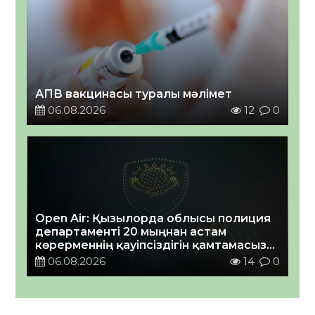
АПВ вакцинасы туралы мәлімет
06.08.2026
12
0
Open Air: Қызылорда облысы полиция
департаменті 20 мыңнан астам
көрерменнің қауіпсіздігін қамтамасыз
етті
06.08.2026
14
0