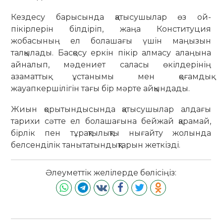
Кездесу барысында қатысушылар өз ой-
пікірлерін білдіріп, жаңа Конституция
жобасының ел болашағы үшін маңызын
талқылады. Басқосу еркін пікір алмасу алаңына
айналып, мәдениет саласы өкілдерінің
азаматтық ұстанымы мен қоғамдық
жауапкершілігін тағы бір мәрте айқындады.
Жиын қорытындысында қатысушылар алдағы
тарихи сәтте ел болашағына бейжай қарамай,
бірлік пен тұрақтылықты нығайту жолында
белсенділік танытатындықтарын жеткізді.
Әлеуметтік желілерде бөлісіңіз: