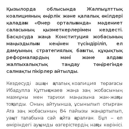
Қызылорда облысында Жалпыұлттық
коалицияның өңірлік және қалалық өкілдері
қаладағы «Өнер орталығында» мәдениет
саласының қызметкерлерімен кездесті.
Басқосуда жаңа Конституция жобасының
маңыздылығы кеңінен түсіндіріліп, ел
дамуының стратегиялық бағыты, құқықтық
реформалардың мәні және алдағы
жалпыхалықтық таңдау төңірегінде
салмақты пікірлер айтылды.
Кездесуді ашқан қалалық коалиция төрағасы
Ибадулла Құттықожаев жаңа заң жобасының
мазмұны мен тарихи маңызына жан-жақты
тоқталды. Оның айтуынша, ұсынылып отырған
Ата заң жобасының 84 пайызы жаңартылып,
уақыт талабына сай қайта қаралған. Бұл – ел
өміріндегі ауқымды өзгерістердің нақты көрінісі.