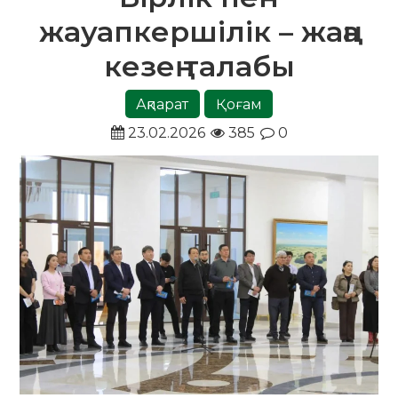
жауапкершілік – жаңа
кезең талабы
Ақпарат
Қоғам
23.02.2026
385
0