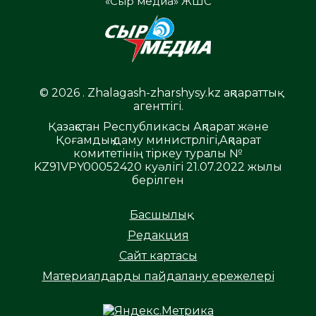
«Сыр медиа» ЖШС
© 2026 . Zhalagash-zharshysy.kz ақпараттық
агенттігі.
Қазақстан Республикасы Ақпарат және
Қоғамдық даму министрлігі,Ақпарат
комитетінің тіркеу туралы №
KZ91VPY00052420 куәлігі 21.07.2022 жылы
берілген
Басшылық
Редакция
Сайт картасы
Материалдарды пайдалану ережелері