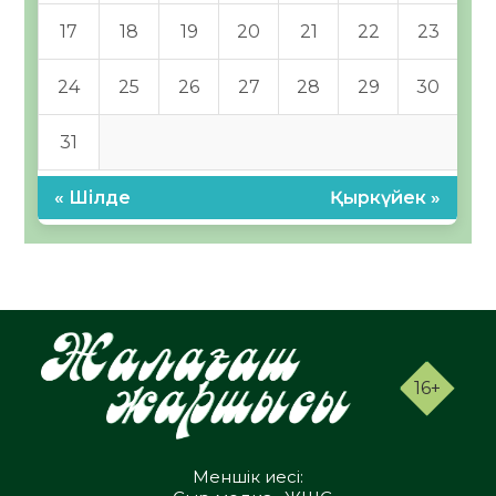
17
18
19
20
21
22
23
24
25
26
27
28
29
30
31
« Шілде
Қыркүйек »
16+
Меншік иесі: