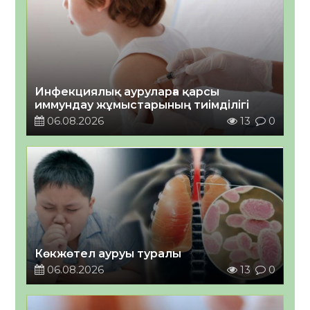
Инфекциялық ауруларға қарсы
иммундау жұмыстарының тиімділігі
06.08.2026
13
0
Көкжөтел ауруы туралы
06.08.2026
13
0