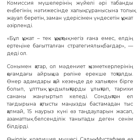
Комиссия мүшелерінің жүйелі әрі табанды
еңбегінің нәтижесінде халық сұранысына толық
жауап беретін, заман үдерісімен үндесетін құжат
әзірленді.
«Бұл құжат – тек құқықтық негіз ғана емес, елдің
ертеңіне бағытталған стратегиялық бағдар», —
деді ол.
Сонымен қатар, ол мәдениет қызметкерлерінің
қоғамдағы айрықша рөліне ерекше тоқталды.
Өнер адамдары қай кезеңде де халықпен бірге
болып, ұлттық құндылықтарды ұлықтап, тарихи
сананы жаңғыртып келеді. Сондықтан ел
тағдырына қатысты маңызды бастамадан тыс
қалмай, 15 наурыз күні өз таңдауларын жасап,
азаматтық белсенділік танытады деген сенім
білдірді.
Өңірлік коалиция мүшесі Садық Мұстафаев өз