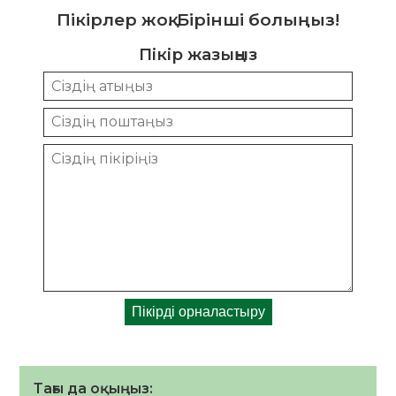
Пікірлер жоқ. Бірінші болыңыз!
Пікір жазыңыз
Тағы да оқыңыз: