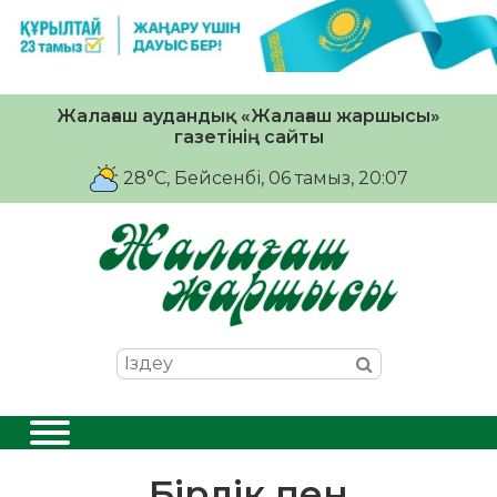
Жалағаш аудандық «Жалағаш жаршысы»
газетінің сайты
28°C
, Бейсенбі, 06 тамыз, 20:07
Бірлік пен