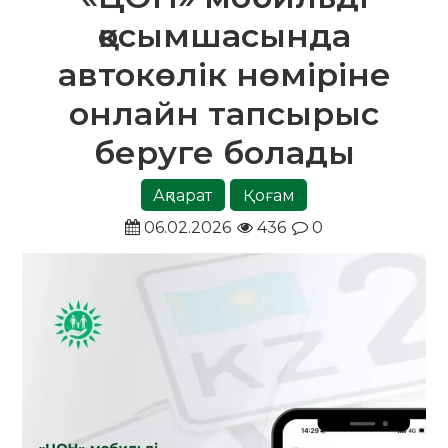
қосымшасында
автокөлік нөміріне
онлайн тапсырыс
беруге болады
Ақпарат
Қоғам
06.02.2026
436
0