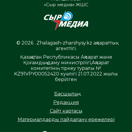
«Сыр медиа» ЖШС
© 2026 . Zhalagash-zharshysy.kz ақпараттық
агенттігі.
Қазақстан Республикасы Ақпарат және
Қоғамдық даму министрлігі,Ақпарат
комитетінің тіркеу туралы №
KZ91VPY00052420 куәлігі 21.07.2022 жылы
берілген
Басшылық
Редакция
Сайт картасы
Материалдарды пайдалану ережелері