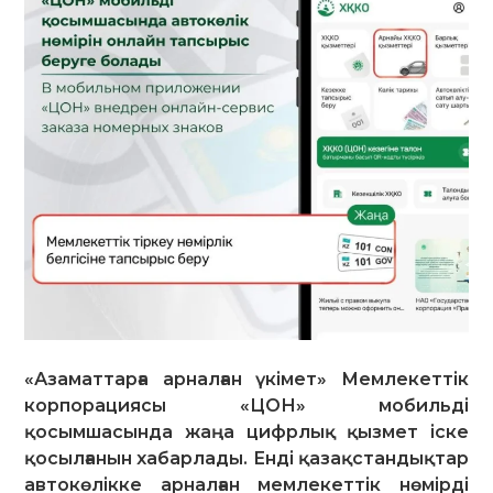
«Азаматтарға арналған үкімет» Мемлекеттік
корпорациясы «ЦОН» мобильді
қосымшасында жаңа цифрлық қызмет іске
қосылғанын хабарлады. Енді қазақстандықтар
автокөлікке арналған мемлекеттік нөмірді