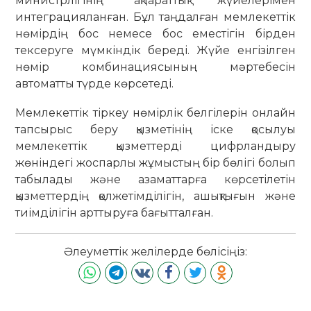
министрлігінің ақпараттық жүйелерімен
интеграцияланған. Бұл таңдалған мемлекеттік
нөмірдің бос немесе бос еместігін бірден
тексеруге мүмкіндік береді. Жүйе енгізілген
нөмір комбинациясының мәртебесін
автоматты түрде көрсетеді.
Мемлекеттік тіркеу нөмірлік белгілерін онлайн
тапсырыс беру қызметінің іске қосылуы
мемлекеттік қызметтерді цифрландыру
жөніндегі жоспарлы жұмыстың бір бөлігі болып
табылады және азаматтарға көрсетілетін
қызметтердің қолжетімділігін, ашықтығын және
тиімділігін арттыруға бағытталған.
Әлеуметтік желілерде бөлісіңіз: