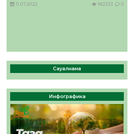
11.07.2022
182233
0
Сауалнама
Инфографика