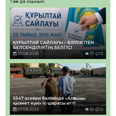
Тағы да оқыңыз:
ҚҰРЫЛТАЙ САЙЛАУЫ – БІРЛІК ПЕН
БЕЛСЕНДІЛІКТІҢ БЕЛГІСІ
07.08.2026
17
0
5547 әскери бөлімінде «Алғашқы
қызмет күні» іс-шарасы өтті
07.08.2026
15
0