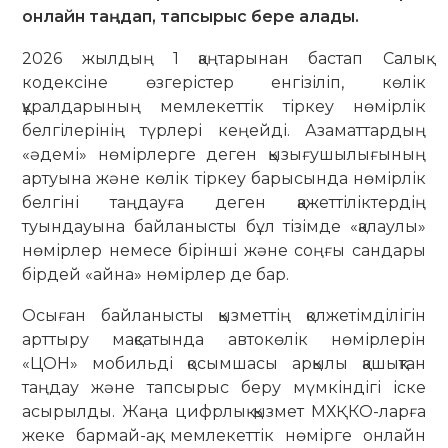
онлайн таңдап, тапсырыс бере алады.
2026 жылдың 1 қаңтарынан бастап Салық
кодексіне өзгерістер енгізіліп, көлік
құралдарының мемлекеттік тіркеу нөмірлік
белгілерінің түрлері кеңейді. Азаматтардың
«әдемі» нөмірлерге деген қызығушылығының
артуына және көлік тіркеу барысында нөмірлік
белгіні таңдауға деген қажеттіліктердің
туындауына байланысты бұл тізімде «қалаулы»
нөмірлер немесе бірінші және соңғы сандары
бірдей «айна» нөмірлер де бар.
Осыған байланысты қызметтің қолжетімділігін
арттыру мақсатында автокөлік нөмірлерін
«ЦОН» мобильді қосымшасы арқылы қашықтан
таңдау және тапсырыс беру мүмкіндігі іске
асырылды. Жаңа цифрлық қызмет МХҚКО-ларға
жеке бармай-ақ, мемлекеттік нөмірге онлайн