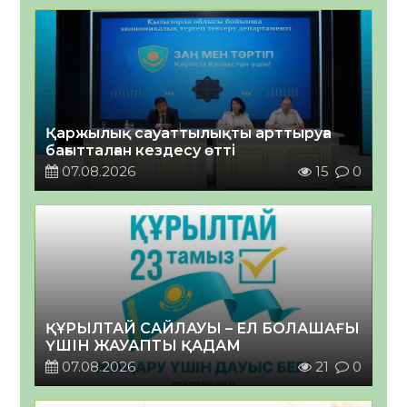
Қаржылық сауаттылықты арттыруға
бағытталған кездесу өтті
07.08.2026
15
0
ҚҰРЫЛТАЙ САЙЛАУЫ – ЕЛ БОЛАШАҒЫ
ҮШІН ЖАУАПТЫ ҚАДАМ
07.08.2026
21
0