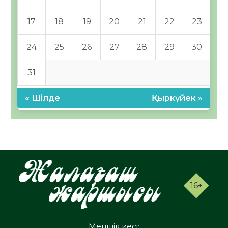
17
18
19
20
21
22
23
24
25
26
27
28
29
30
31
« Шілде
Қыркүйек »
16+
Меншік иесі: