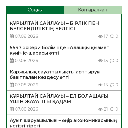
Соңғы
Көп қаралған
ҚҰРЫЛТАЙ САЙЛАУЫ – БІРЛІК ПЕН
БЕЛСЕНДІЛІКТІҢ БЕЛГІСІ
07.08.2026
17
0
5547 әскери бөлімінде «Алғашқы қызмет
күні» іс-шарасы өтті
07.08.2026
15
0
Қаржылық сауаттылықты арттыруға
бағытталған кездесу өтті
07.08.2026
15
0
ҚҰРЫЛТАЙ САЙЛАУЫ – ЕЛ БОЛАШАҒЫ
ҮШІН ЖАУАПТЫ ҚАДАМ
07.08.2026
21
0
Ауыл шаруашылығы – өңір экономикасының
негізгі тірегі