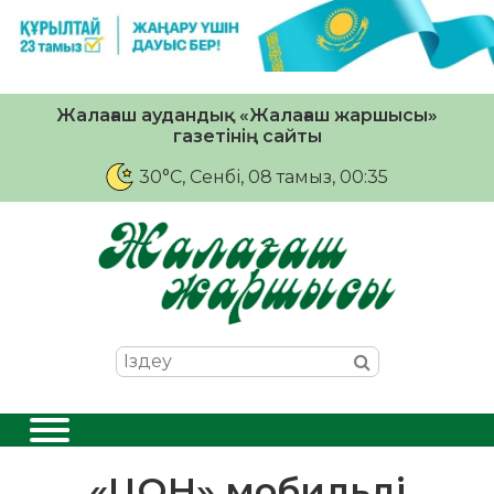
Жалағаш аудандық «Жалағаш жаршысы»
газетінің сайты
30°C
, Сенбі, 08 тамыз, 00:35
«ЦОН» мобильді