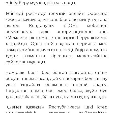
өтінім беру мүмкіндігін ұсынады.
Өтінімді рәсімдеу толықтай онлайн форматта
жүзеге асырылады және бірнеше минутты ғана
алады. Қолданушы «ЦОН» мобильді
қосымшасына кіріп, авторизациядан өтіп,
«Мемлекеттік нөмірге тапсырыс беру» қызметін
таңдайды. Одан кейін қалаған сериясы мен
нөмір комбинациясын енгізеді. Өңір автоматты
түрде азаматтың тіркелген мекенжайына
сәйкес анықталады.
Нөмірлік белгі бос болған жағдайда өтінім
беруші төлем жасап, дайын нөмірлік белгіні алу
үшін ыңғайлы бөлімшені таңдай алады.
Таңдалған нөмір бос емес болса, жүйе бұл
туралы хабарлап, басқа нұсқаны енгізуді ұсынады.
Қызмет Қазақстан Республикасы Ішкі істер