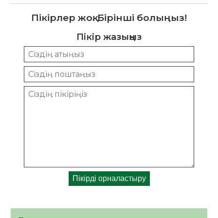
Пікірлер жоқ. Бірінші болыңыз!
Пікір жазыңыз