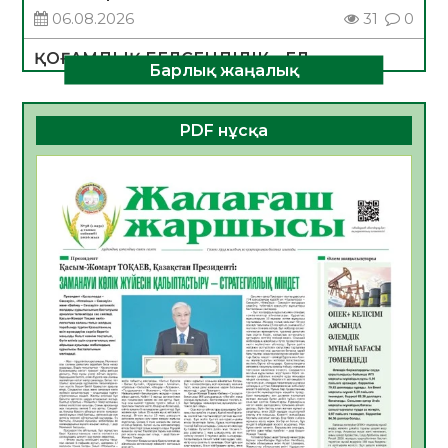
06.08.2026
31
0
ҚОҒАМДЫҚ БЕЛСЕНДІЛІК – ЕЛ
Барлық жаңалық
ДАМУЫНЫҢ НЕГІЗІ
06.08.2026
30
0
PDF нұсқа
ҚҰРЫЛТАЙ САЙЛАУЫ – БОЛАШАҚҚА
БАСТАР ЖАУАПТЫ ТАҢДАУ
06.08.2026
32
0
Инфекциялық ауруларға қарсы иммундау
жұмыстарының тиімділігі
06.08.2026
33
0
Көкжөтел ауруы туралы
06.08.2026
30
0
АПВ вакцинасы туралы мәлімет
06.08.2026
31
0
Open Air: Қызылорда облысы полиция