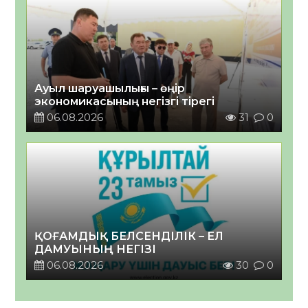
Ауыл шаруашылығы – өңір
экономикасының негізгі тірегі
06.08.2026
31
0
ҚОҒАМДЫҚ БЕЛСЕНДІЛІК – ЕЛ
ДАМУЫНЫҢ НЕГІЗІ
06.08.2026
30
0