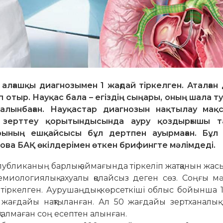
лғашқы диагнозымен 1 жағдай тіркелген. Аталған 
 отыр. Науқас бала – егіздің сыңары, оның шала 
алынбаған. Науқастар диагнозын нақтылау мақ
қ зерттеу қорытындысында ауру қоздырғышы 
арының ешқайсысы бұл дертпен ауырмаған. Бұл
ва БАҚ өкілдерімен өткен брифингте мәлімдеді.
публиканың барлық айма­ғында тіркеліп жатқанын жа
емиологиялық ахуалы қолайсыз деген сөз. Соңғы мә
 тіркелген. Аурушаңдық көрсеткіші об­лыс бойынша
184 жағдайы нақтыланған. Ал 50 жағ­дайы зертханалы
тал­маған соң есептен алынған.