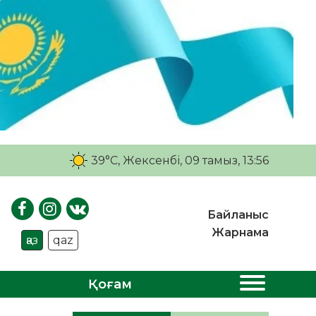
39°C
, Жексенбі, 09 тамыз, 13:56
Байланыс
Жарнама
қаз
qaz
Қоғам