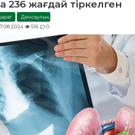
та 236 жағдай тіркелген
парат
Денсаулық
7.08.2024
516
0