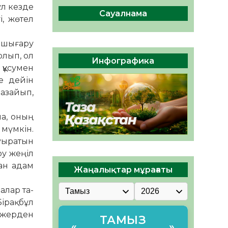
сақтау – әр азаматтың
ұл кезде
міндеті
Сауалнама
і, жөтел
05.08.2026
68
0
 шығару
Руслан Рүстемұлы облыс
олып, ол
әкімінің кеңесшісі болып
Инфографика
тағайындалды
 құсумен
05.08.2026
62
0
е дейін
 азайып,
на, оның
 мүмкін.
уы­ратын
ру жеңіл
ған адам
Жаңалықтар мұрағаты
алар та­
ірақ бұл
р жерден
ТАМЫЗ
«
»