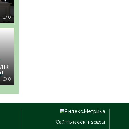
0
0
ЛІК
ЗІ
0
0
Сайттың ескі нұсқасы