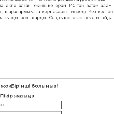
на екпе алған. өкінішке орай 140-тан астам адам 
ің шараларымызға кері әсерін тигізеді. Кез келген
ңызды рөл атқарды. Сондықтан оған қатысты ойдағ
 жоқ. Бірінші болыңыз!
Пікір жазыңыз