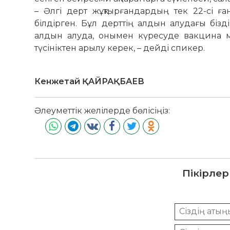
– Әлгі дерт жұқтырғандардың тек 22-сі ға
білдірген. Бұл дерттің алдын алудағы бізд
алдын алуда, онымен күресуде вакцина ма
түсініктен арылу керек, – дейді спикер.
Кенжетай ҚАЙРАҚБАЕВ
Әлеуметтік желілерде бөлісіңіз:
Пікірлер