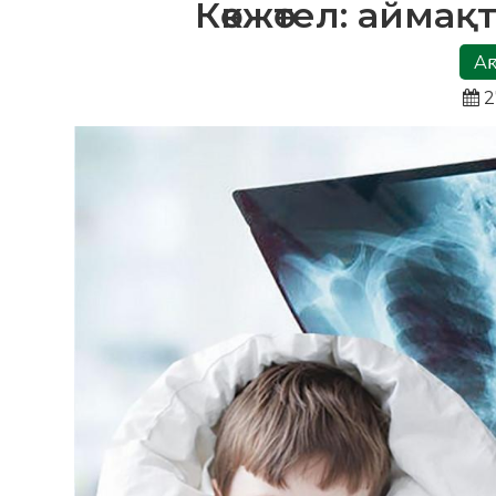
Көкжөтел: аймақ
Ақ
2