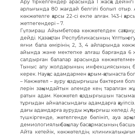
Ару тіркелгендер арасында 1 жасқа дейінгі
арлығында 80 жағдай белгілі болып отыр.
көкжөтелге қарсы 22-сі екпе алған. 143-і қарс
жетпегендері – 7.
Гүлзираш Айымбетова көкжөтелден сақтануд
дейді. Қазақстан Республикасының Ұлттық егу
яғни бала өмі­рінің 2, 3, 4 айларында көк
айында және мектепке алғаш барғанда 6 жас
салдырған балалар арасында көкжө­телмен 
Тыныс алу жолдарының инфекциясының бел­­
керек. Науқас адам­дармен қарым-қатынаста б
– Көкжөтел – ауру қоздырғышы бак­терия болы
лерін зақымдайтын әлемде кең таралған жұ
ратын адам. Көкжөтел қоздырғышын тасымалда
тұрғыдан айналасындағы адам­дарға қауіпсіз
дағы адамдарға ауруды жұқтырғыш келеді. Ауру
түшкіргенде, жөтел­генде бө­лініп, ауа арқ
демиологиялық бақы­лау басқар­масының басш
Айта кетейік, көкжөтелдің клини­калық ағ