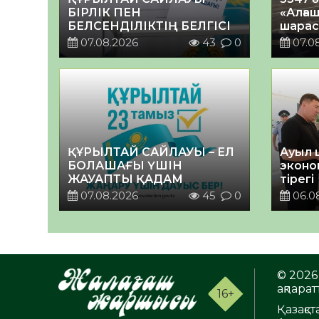
БІРЛІК ПЕН
«Алғаш
БЕЛСЕНДІЛІКТІҢ БЕЛГІСІ
шарас
07.08.2026
43
0
07.0
ҚҰРЫЛТАЙ САЙЛАУЫ – ЕЛ
Ауыл 
БОЛАШАҒЫ ҮШІН
эконо
ЖАУАПТЫ ҚАДАМ
тірегі
07.08.2026
45
0
06.0
© 2026 
ақпаратт
16+
Қазақс