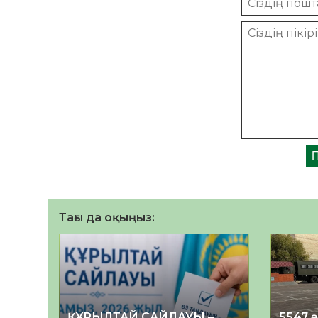
Тағы да оқыңыз:
ҚҰРЫЛТАЙ САЙЛАУЫ –
5547 