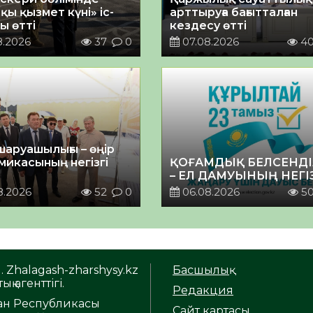
қы қызмет күні» іс-
арттыруға бағытталған
ы өтті
кездесу өтті
8.2026
37
0
07.08.2026
4
шаруашылығы – өңір
микасының негізгі
ҚОҒАМДЫҚ БЕЛСЕНДІ
– ЕЛ ДАМУЫНЫҢ НЕГІ
8.2026
52
0
06.08.2026
5
. Zhalagash-zharshysy.kz
Басшылық
ық агенттігі.
Редакция
тан Республикасы
Сайт картасы