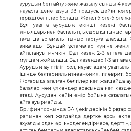
ауру­дың беті қайту және жазылу сынды 4 кез
науқаста дене қызуы 38 градусқа дейін көтер
тәрізді белгілер болады. Жөтел бірте-бірте ж
Бұл уақытта аурудың екінші кезеңі ба
қимылдарынан басталып, ысқырықты тыныс тар
тағы да ұста­малы тыныс тартуға ұласады.
аяқталады. Бұндай ұстамалар күніне жеңі
қайталануы мүмкін. Бұл кезең 2-3 аптаға 
мүлдем жойылады. Бұл ке­зеңдер 1-3 аптаға 
Аурудың қауіптілігі сол, науқас адам уақыт
ішінде бактериялық пневмония, плев­рит, бр
Жоғарыда атал­ған белгілер көп жағдайда ау­
балалар мен үлкендер ара­сында көп кездесе
өтеді. Аурудан кейін өмір бойына сақталаты
қайта ауырмайды.
Брифинг соңында БАҚ өкілдерінің бірқатар с
ра­пынан көп жағдайда дертке қарсы екпе 
ахуалды одан әрі күрделендірмесе, дерттің а
естіген бей­ресми ақпараттарға сүйенбей, сала