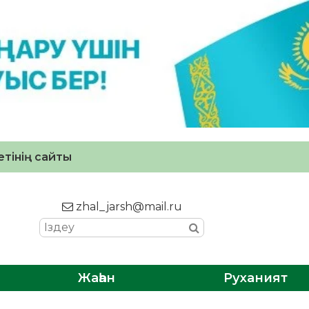
тінің сайты
zhal_jarsh@mail.ru
Жаһан
Руханият