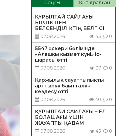
Соңғы
Көп қаралған
ҚҰРЫЛТАЙ САЙЛАУЫ –
БІРЛІК ПЕН
БЕЛСЕНДІЛІКТІҢ БЕЛГІСІ
07.08.2026
43
0
5547 әскери бөлімінде
«Алғашқы қызмет күні» іс-
шарасы өтті
07.08.2026
37
0
Қаржылық сауаттылықты
арттыруға бағытталған
кездесу өтті
07.08.2026
40
0
ҚҰРЫЛТАЙ САЙЛАУЫ – ЕЛ
БОЛАШАҒЫ ҮШІН
ЖАУАПТЫ ҚАДАМ
07.08.2026
45
0