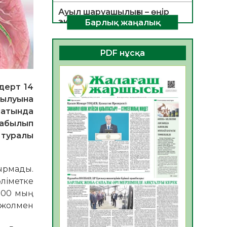
Ауыл шаруашылығы – өңір
экономикасының негізгі
Барлық жаңалық
тірегі
06.08.2026
52
0
PDF нұсқа
ҚОҒАМДЫҚ БЕЛСЕНДІЛІК –
ЕЛ ДАМУЫНЫҢ НЕГІЗІ
дерт 14
06.08.2026
50
0
туылуына
ҚҰРЫЛТАЙ САЙЛАУЫ –
сатында
БОЛАШАҚҚА БАСТАР
табылып
ЖАУАПТЫ ТАҢДАУ
 туралы
06.08.2026
52
0
Инфекциялық ауруларға
сырмады.
қарсы иммундау
жұмыстарының тиімділігі
ліметке
06.08.2026
54
0
 100 мың
қ жолмен
Көкжөтел ауруы туралы
06.08.2026
52
0