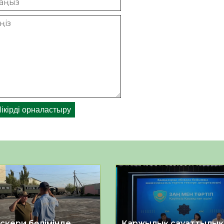
әскери бөлімінде
Қаржылық сауаттылы