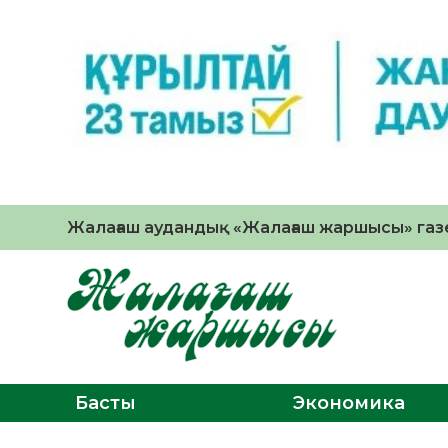
Жалағаш аудандық «Жалағаш жаршысы» газе
Басты
Экономика