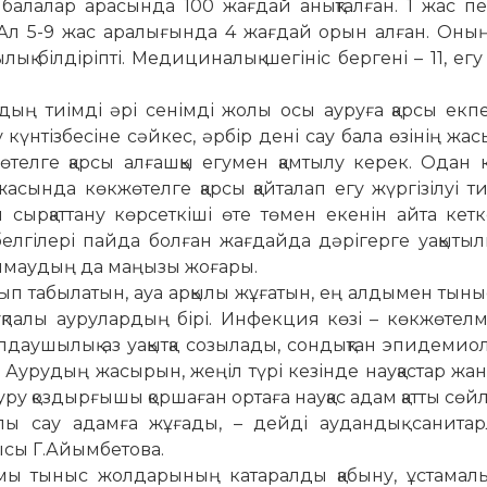
 балалар арасында 100 жағдай анықталған. 1 жас п
 Ал 5-9 жас аралығында 4 жағдай орын алған. Оның
ылық білдіріпті. Медициналық шегініс бергені – 11, ег
ың тиімді әрі сенімді жолы осы ауруға қарсы екп
 күнтізбесіне сәйкес, әрбір дені сау бала өзінің жас
жөтелге қарсы алғашқы егумен қамтылу керек. Одан 
ында көкжөтелге қарсы қайталап егу жүргізілуі ти
сырқаттану көрсеткіші өте тө­мен екенін айта кет
гілері пайда болған жағдайда дә­рі­герге уақытыл
олмау­дың да маңызы жоғары.
п табылатын, ауа ар­қы­лы жұғатын, ең алдымен тыныс
қпалы аурулардың бірі. Инфекция көзі – көкжөтелм
ушылық аз уақытқа со­зы­лады, сондықтан эпидемиол
. Аурудың жасырын, жеңіл түрі кезінде науқастар жа
 қоздырғышы қор­шаған ортаға науқас адам қатты сөй­л
ылы сау адамға жұ­­ғады, – дейді аудандық сани­тар­
ысы Г.Айым­бетова.
ымы тыныс жолдарының ка­т­аралды қабыну, ұстамал