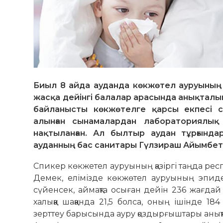
Биыл 8 айда ауданда көкжөтел ауруының а
жасқа дейінгі балалар арасында анықталып
байланысты көкжөтелге қарсы екпесі с
алынған сынамалардан лабораториялы
нақтыланған. Ал былтыр аудан тұрғынд
ауданның бас санитары Гүлзираш Айымбето
Спикер көкжетел ауруының қазіргі таңда рес
Демек, елімізде көкжөтел ауруының эпи­д
сүйенсек, аймақта осыған дейін 236 жағдай
халыққа шақ­қанда 21,5 болса, оның ішінде 
зерттеу ба­ры­сында ауру қоздырғыштары анық