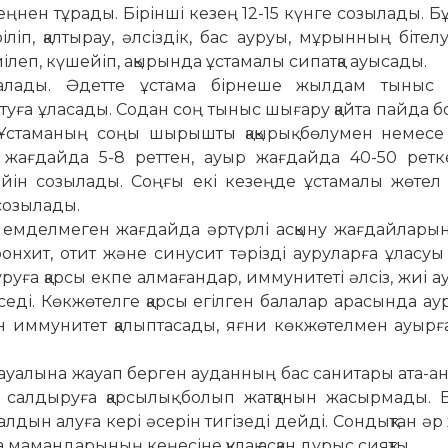
еңнен тұрады. Бірінші кезең 12-15 күнге созылады. Б
іліп, қалтырау, әлсіздік, бас ауруы, мұрынның бітелу
иілеп, күшейіп, ақырында ұстамалы сипатқа ауысады.
сталады. Әдетте ұстама бірнеше жылдам тыныс
туға ұласады. Содан соң тыныс шығару қайта пайда б
 Ұста­маның соңы шырышты қақырық бө­лумен немесе
л жағ­дайда 5-8 реттен, ауыр жағдайда 40-50 ретк
дейін созылады. Соңғы екі кезеңде ұстамалы жөтел
созылады.
ылы емделмеген жағдайда әртүрлі асқыну жағдайлары
онхит, отит және синусит тәрізді ауруларға ұласуы
руға қарсы екпе алмағандар, иммунитеті әлсіз, жиі а
ді. Көк­жөтелге қарсы егілген ба­лалар ара­сында ау
н иммунитет қалыптасады, яғни көкжө­тел­мен ауыр­
ауалына жауап берген ау­данның бас санитары ата-ан
салдыруға қарсылық болып жат­қанын жасырмады. Б
л­дын алуға кері әсерін тигізеді дейді. Сондықтан ә
 ма­мандарының кеңесіне құлақ асқан дұрыс сияқты.