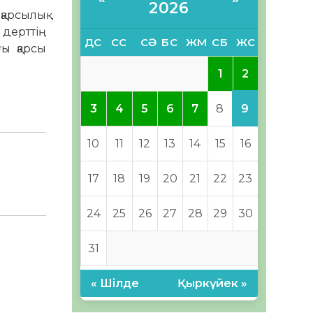
2026
қарсылық
 дерттің
ДС
СС
СӘ
БС
ЖМ
СБ
ЖС
ы қарсы
2
1
9
3
4
5
6
7
8
10
11
12
13
14
15
16
17
18
19
20
21
22
23
24
25
26
27
28
29
30
31
« Шілде
Қыркүйек »