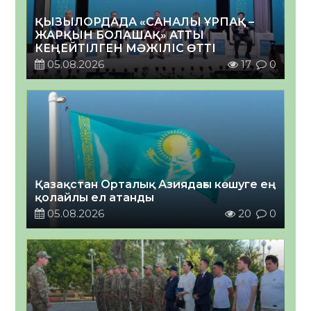
ҚЫЗЫЛОРДАДА «САНАЛЫ ҰРПАҚ –
ЖАРҚЫН БОЛАШАҚ» АТТЫ
КЕҢЕЙТІЛГЕН МӘЖІЛІС ӨТТІ
05.08.2026
17
0
Қазақстан Орталық Азиядағы көшуге ең
қолайлы ел атанды
05.08.2026
20
0