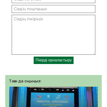
Тағы да оқыңыз: