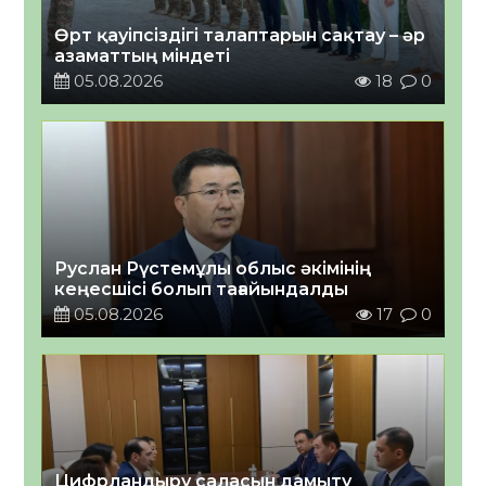
Өрт қауіпсіздігі талаптарын сақтау – әр
азаматтың міндеті
05.08.2026
18
0
Руслан Рүстемұлы облыс әкімінің
кеңесшісі болып тағайындалды
05.08.2026
17
0
Цифрландыру саласын дамыту