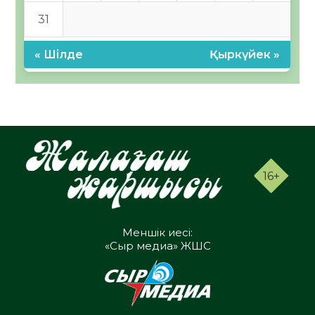
31
« Шілде
Қыркүйек »
16+
Меншік иесі:
«Сыр медиа» ЖШС