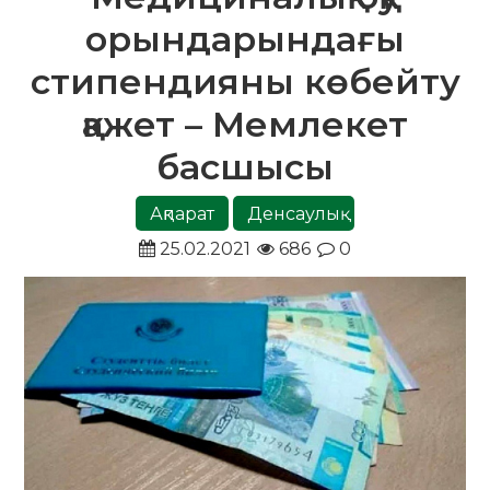
орындарындағы
стипендияны көбейту
қажет – Мемлекет
басшысы
Ақпарат
Денсаулық
25.02.2021
686
0