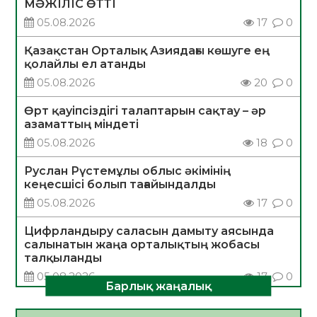
МӘЖІЛІС ӨТТІ
05.08.2026
17
0
Қазақстан Орталық Азиядағы көшуге ең
қолайлы ел атанды
05.08.2026
20
0
Өрт қауіпсіздігі талаптарын сақтау – әр
азаматтың міндеті
05.08.2026
18
0
Руслан Рүстемұлы облыс әкімінің
кеңесшісі болып тағайындалды
05.08.2026
17
0
Цифрландыру саласын дамыту аясында
салынатын жаңа орталықтың жобасы
талқыланды
05.08.2026
17
0
Барлық жаңалық
Алғашқы цифрлық жасанды интеллект