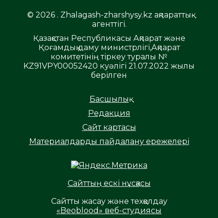
© 2026 . Zhalagash-zharshysy.kz ақпараттық
агенттігі.
Қазақстан Республикасы Ақпарат және
Қоғамдық даму министрлігі,Ақпарат
комитетінің тіркеу туралы №
KZ91VPY00052420 куәлігі 21.07.2022 жылы
берілген
Басшылық
Редакция
Сайт картасы
Материалдарды пайдалану ережелері
Сайттың ескі нұсқасы
Сайтты жасау және техқолдау
«Beoblood» веб-студиясы