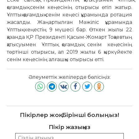
қоғамдық сенім кеңесінің отырысы өтіп жатыр.
Ұлттық қоғамдық сенім кеңесі құрамында ротация
жасалды. Жаңартылған Мәжіліс құрамында
Ұлттық кеңестің 9 мүшесі бар. Өткен жылы 22
қазанда ҚР Президенті Қасым-Жомарт Тоқаевтың
қатысуымен Ұлттық қоғамдық сенім кеңесінің
төртінші отырысы, ал 2019 жылы 6 қыркүйекте
сенім кеңесінің алғашқы отырысы өтті.
Әлеуметтік желілерде бөлісіңіз:
Пікірлер жоқ. Бірінші болыңыз!
Пікір жазыңыз