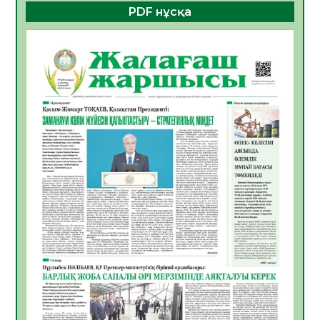
құралдарының таныстырылымы өтті
PDF нұсқа
05.08.2026
18
0
Қазақстандықтардың 72,3%-ы жаңа
Құрылтай үшін дауыс беруге дайын
05.08.2026
19
0
ӘРБІР ДАУЫС – ҚОҒАМ ДАМУЫНА
ҚОСЫЛҒАН ҮЛЕС
05.08.2026
26
0
ҚҰРЫЛТАЙ САЙЛАУЫ – БІРЛІК ПЕН
ЖАУАПКЕРШІЛІККЕ БАСТАЙТЫН ҚАДАМ
05.08.2026
24
0
Мектептен – Ұлттық ұлан сапына
04.08.2026
34
0
Үкіметтік емес ұйымдарға арналған
сыйлықақы конкурсына өтінім қабылдау
басталды