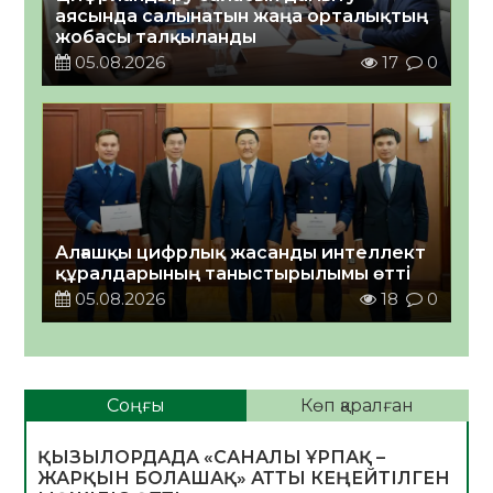
аясында салынатын жаңа орталықтың
жобасы талқыланды
05.08.2026
17
0
Алғашқы цифрлық жасанды интеллект
құралдарының таныстырылымы өтті
05.08.2026
18
0
Соңғы
Көп қаралған
ҚЫЗЫЛОРДАДА «САНАЛЫ ҰРПАҚ –
ЖАРҚЫН БОЛАШАҚ» АТТЫ КЕҢЕЙТІЛГЕН