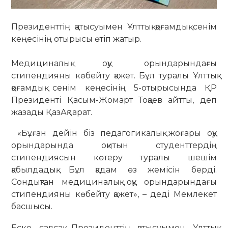
Президенттің қатысуымен Ұлттық қоғамдық сенім
кеңесінің отырысы өтіп жатыр.
Медициналық оқу орындарындағы
стипендияны көбейту қажет. Бұл туралы Ұлттық
қоғамдық сенім кеңесінің 5-отырысында ҚР
Президенті Қасым-Жомарт Тоқаев айтты, деп
жазады ҚазАқпарат.
«Бұған дейін біз педагогикалық жоғары оқу
орындарында оқитын студенттердің
стипендиясын көтеру туралы шешім
қабылдадық. Бұл қадам өз жемісін берді.
Сондықтан медициналық оқу орындарындағы
стипендияны көбейту қажет», – деді Мемлекет
басшысы.
Еске салсақ, Президенттің қатысуымен Ұлттық