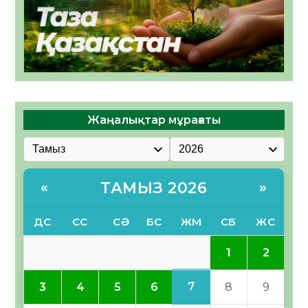
Жаңалықтар мұрағаты
ТАМЫЗ 2026
«
»
ДС
СС
СӘ
БС
ЖМ
СБ
ЖС
1
2
7
3
4
5
6
8
9