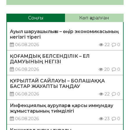
Соңғы
Көп қаралған
Ауыл шаруашылығы – өңір экономикасының
негізгі тірегі
06.08.2026
22
0
ҚОҒАМДЫҚ БЕЛСЕНДІЛІК – ЕЛ
ДАМУЫНЫҢ НЕГІЗІ
06.08.2026
20
0
ҚҰРЫЛТАЙ САЙЛАУЫ – БОЛАШАҚҚА
БАСТАР ЖАУАПТЫ ТАҢДАУ
06.08.2026
22
0
Инфекциялық ауруларға қарсы иммундау
жұмыстарының тиімділігі
06.08.2026
23
0