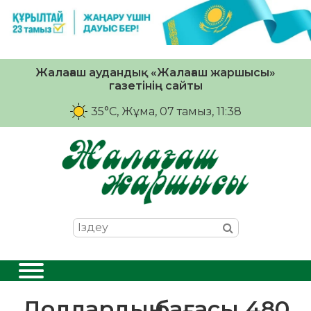
Жалағаш аудандық «Жалағаш жаршысы»
газетінің сайты
35°C
, Жұма, 07 тамыз, 11:38
Доллардың бағасы 480