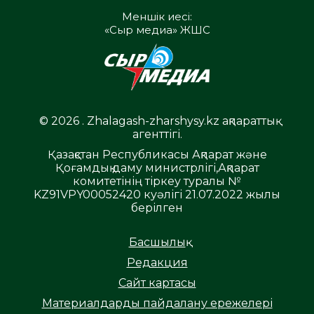
Меншік иесі:
«Сыр медиа» ЖШС
© 2026 . Zhalagash-zharshysy.kz ақпараттық
агенттігі.
Қазақстан Республикасы Ақпарат және
Қоғамдық даму министрлігі,Ақпарат
комитетінің тіркеу туралы №
KZ91VPY00052420 куәлігі 21.07.2022 жылы
берілген
Басшылық
Редакция
Сайт картасы
Материалдарды пайдалану ережелері