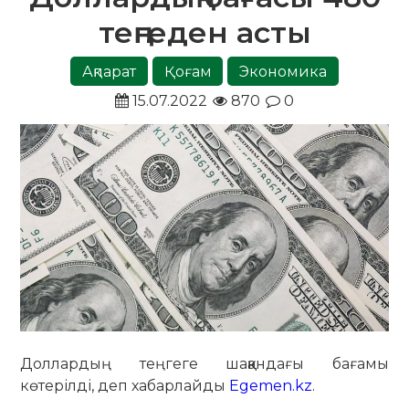
теңгеден асты
Ақпарат
Қоғам
Экономика
15.07.2022
870
0
Доллардың теңгеге шаққандағы бағамы
көтерілді, деп хабарлайды
Egemen.kz
.