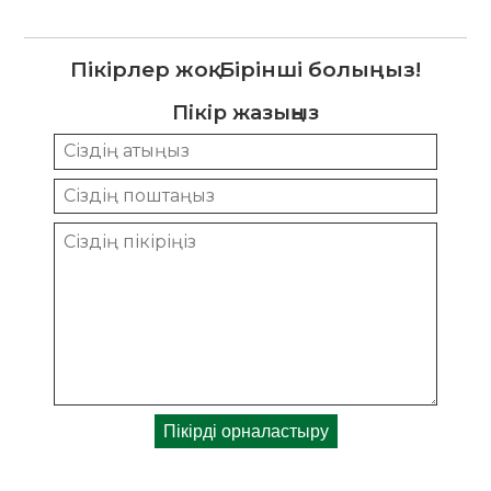
Пікірлер жоқ. Бірінші болыңыз!
Пікір жазыңыз