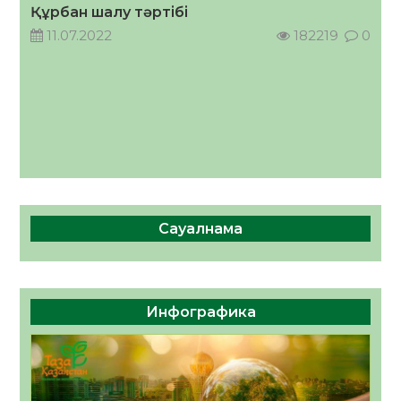
Құрбан шалу тәртібі
05.08.2026
41
0
11.07.2022
182219
0
Сауалнама
Инфографика