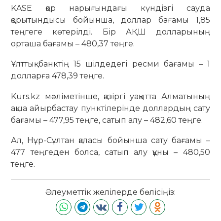
KASE қор нарығындағы күндізгі сауда
қорытындысы бойынша, доллар бағамы 1,85
теңгеге көтерілді. Бір АҚШ долларының
орташа бағамы – 480,37 теңге.
Ұлттық банктің 15 шілдедегі ресми бағамы – 1
долларға 478,39 теңге.
Kurs.kz мәліметінше, қазіргі уақытта Алматының
ақша айырбастау пунктілерінде доллардың сату
бағамы – 477,95 теңге, сатып алу – 482,60 теңге.
Ал, Нұр-Сұлтан қаласы бойынша сату бағамы –
477 теңгеден болса, сатып алу құны – 480,50
теңге.
Әлеуметтік желілерде бөлісіңіз: