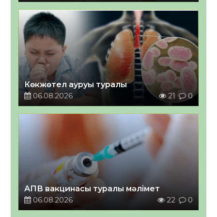
Көкжөтел ауруы туралы
06.08.2026
21
0
АПВ вакцинасы туралы мәлімет
06.08.2026
22
0