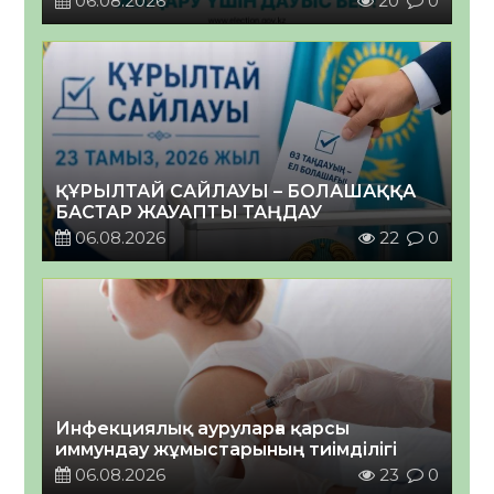
06.08.2026
20
0
ҚҰРЫЛТАЙ САЙЛАУЫ – БОЛАШАҚҚА
БАСТАР ЖАУАПТЫ ТАҢДАУ
06.08.2026
22
0
Инфекциялық ауруларға қарсы
иммундау жұмыстарының тиімділігі
06.08.2026
23
0