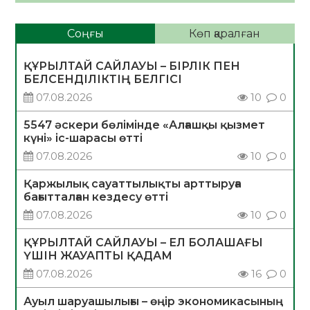
Соңғы
Көп қаралған
ҚҰРЫЛТАЙ САЙЛАУЫ – БІРЛІК ПЕН
БЕЛСЕНДІЛІКТІҢ БЕЛГІСІ
07.08.2026
10
0
5547 әскери бөлімінде «Алғашқы қызмет
күні» іс-шарасы өтті
07.08.2026
10
0
Қаржылық сауаттылықты арттыруға
бағытталған кездесу өтті
07.08.2026
10
0
ҚҰРЫЛТАЙ САЙЛАУЫ – ЕЛ БОЛАШАҒЫ
ҮШІН ЖАУАПТЫ ҚАДАМ
07.08.2026
16
0
Ауыл шаруашылығы – өңір экономикасының