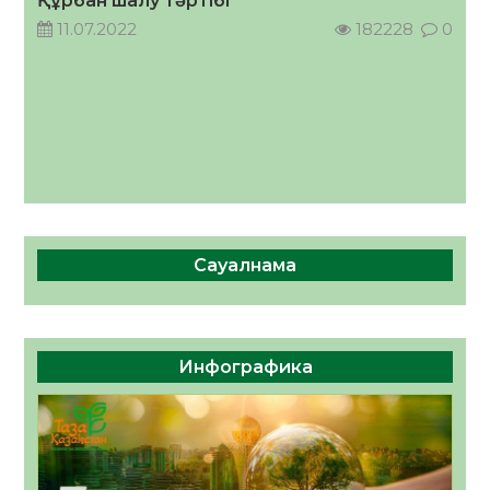
Құрбан шалу тәртібі
11.07.2022
182228
0
Сауалнама
Инфографика