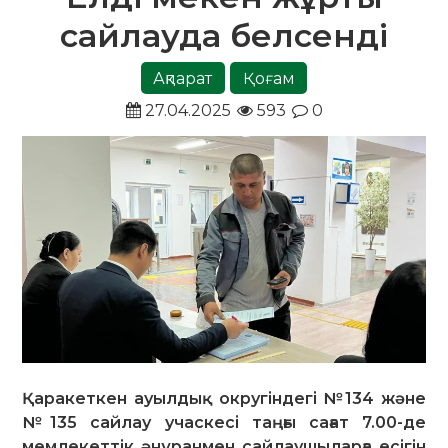
сайлауда белсенді
Ақпарат
Қоғам
27.04.2025
593
0
Қаракеткен ауылдық округіндегі №134 және
№135 сайлау учаскесі таңғы сағат 7.00-де
мемлекеттік әнұранмен сайлаушыларға есігін