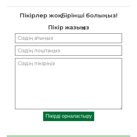
Пікірлер жоқ. Бірінші болыңыз!
Пікір жазыңыз