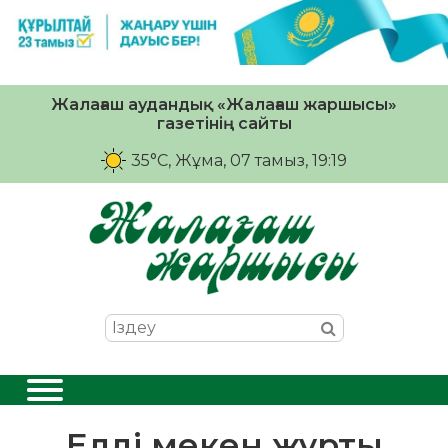
Жалағаш аудандық «Жалағаш жаршысы»
газетінің сайты
35°C
, Жұма, 07 тамыз, 19:19
Елді мекен жұрты