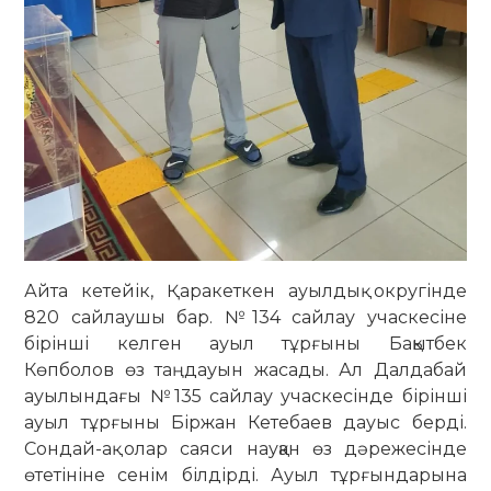
Айта кетейік, Қаракеткен ауылдық округінде
820 сайлаушы бар. №134 сайлау учаскесіне
бірінші келген ауыл тұрғыны Бақытбек
Көпболов өз таңдауын жасады. Ал Далдабай
ауылындағы №135 сайлау учаскесінде бірінші
ауыл тұрғыны Біржан Кетебаев дауыс берді.
Сондай-ақ олар саяси науқан өз дәрежесінде
өтетініне сенім білдірді. Ауыл тұрғындарына