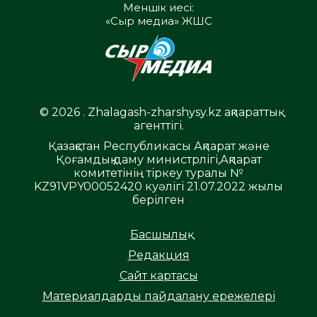
Меншік иесі:
«Сыр медиа» ЖШС
© 2026 . Zhalagash-zharshysy.kz ақпараттық
агенттігі.
Қазақстан Республикасы Ақпарат және
Қоғамдық даму министрлігі,Ақпарат
комитетінің тіркеу туралы №
KZ91VPY00052420 куәлігі 21.07.2022 жылы
берілген
Басшылық
Редакция
Сайт картасы
Материалдарды пайдалану ережелері