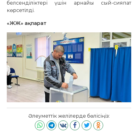
белсенділіктері үшін арнайы сый-сияпат
көрсетілді.
«ЖЖ» ақпарат
Әлеуметтік желілерде бөлісіңіз: