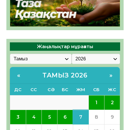
Жаңалықтар мұрағаты
ТАМЫЗ 2026
«
»
ДС
СС
СӘ
БС
ЖМ
СБ
ЖС
1
2
7
3
4
5
6
8
9