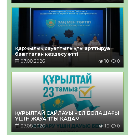
Қаржылық сауаттылықты арттыруға
бағытталған кездесу өтті
07.08.2026
10
0
ҚҰРЫЛТАЙ САЙЛАУЫ – ЕЛ БОЛАШАҒЫ
ҮШІН ЖАУАПТЫ ҚАДАМ
07.08.2026
16
0