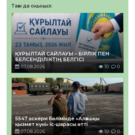
Тағы да оқыңыз:
ҚҰРЫЛТАЙ САЙЛАУЫ – БІРЛІК ПЕН
БЕЛСЕНДІЛІКТІҢ БЕЛГІСІ
07.08.2026
10
0
5547 әскери бөлімінде «Алғашқы
қызмет күні» іс-шарасы өтті
07.08.2026
10
0