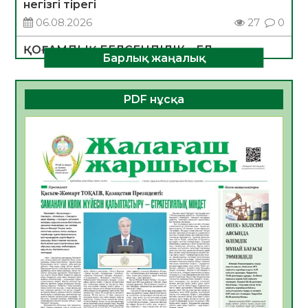
негізгі тірегі
06.08.2026
27
0
ҚОҒАМДЫҚ БЕЛСЕНДІЛІК – ЕЛ
Барлық жаңалық
ДАМУЫНЫҢ НЕГІЗІ
06.08.2026
25
0
PDF нұсқа
ҚҰРЫЛТАЙ САЙЛАУЫ – БОЛАШАҚҚА
БАСТАР ЖАУАПТЫ ТАҢДАУ
06.08.2026
28
0
Инфекциялық ауруларға қарсы иммундау
жұмыстарының тиімділігі
06.08.2026
29
0
Көкжөтел ауруы туралы
06.08.2026
26
0
АПВ вакцинасы туралы мәлімет
06.08.2026
27
0