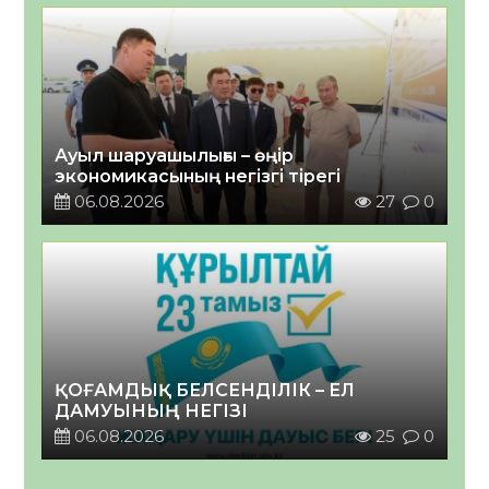
Ауыл шаруашылығы – өңір
экономикасының негізгі тірегі
06.08.2026
27
0
ҚОҒАМДЫҚ БЕЛСЕНДІЛІК – ЕЛ
ДАМУЫНЫҢ НЕГІЗІ
06.08.2026
25
0