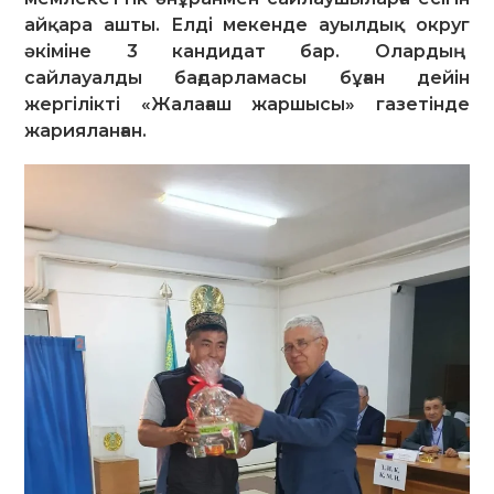
айқара ашты. Елді мекенде ауылдық округ
әкіміне 3 кандидат бар. Олардың
сайлауалды бағдарламасы бұған дейін
жергілікті «Жалағаш жаршысы» газетінде
жарияланған.