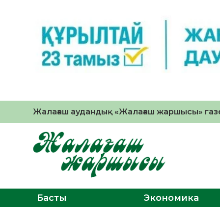
Жалағаш аудандық «Жалағаш жаршысы» газе
Басты
Экономика