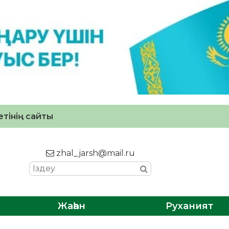
тінің сайты
zhal_jarsh@mail.ru
Жаһан
Руханият