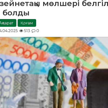
 зейнетақы мөлшері белгіл
болды
Ақпарат
Қоғам
4.04.2025
513
0