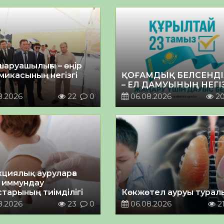
шаруашылығы – өңір
микасының негізгі
ҚОҒАМДЫҚ БЕЛСЕНДІ
– ЕЛ ДАМУЫНЫҢ НЕГІ
8.2026
22
0
06.08.2026
2
циялық ауруларға
 иммундау
тарының тиімділігі
Көкжөтел ауруы турал
8.2026
23
0
06.08.2026
2