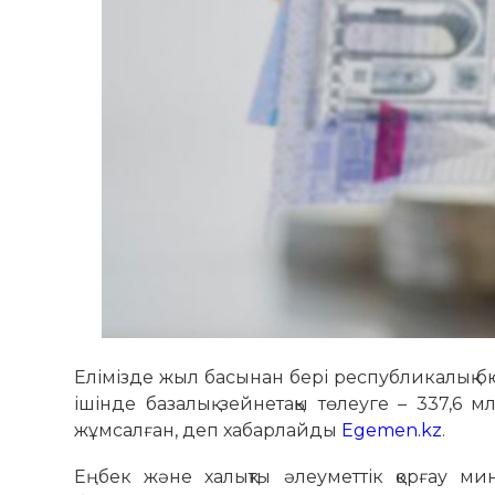
Елімізде жыл басынан бері республикалық бю
ішінде базалық зейнетақы төлеуге – 337,6 м
жұмсалған, деп хабарлайды
Egemen.kz
.
Еңбек және халықты әлеуметтік қорғау ми