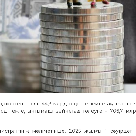
джеттен 1 трлн 44,3 млрд теңгеге зейнетақы төленг
лрд теңге, ынтымақты зейнетақы төлеуге – 706,7 мл
нистрлігінің мәліметінше, 2025 жылғы 1 сәуірдегі