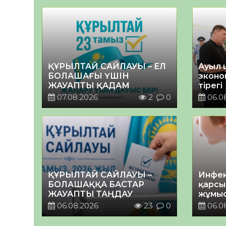
ҚҰРЫЛТАЙ САЙЛАУЫ – ЕЛ
Ауыл 
БОЛАШАҒЫ ҮШІН
эконо
ЖАУАПТЫ ҚАДАМ
тірегі
07.08.2026
2
0
06.0
ҚҰРЫЛТАЙ САЙЛАУЫ –
Инфек
БОЛАШАҚҚА БАСТАР
қарсы
ЖАУАПТЫ ТАҢДАУ
жұмыс
06.08.2026
23
0
06.0