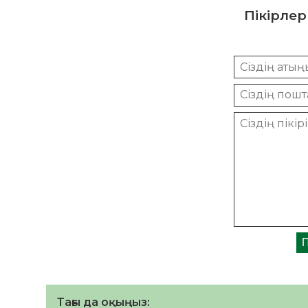
Пікірлер
Тағы да оқыңыз: