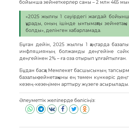
бойынша зейнеткерлер саны – 2 млн 465 мың
«2025 жылғы 1 сәуірдегі жағдай бойынш
құрады, оның ішінде ынтымақты зейнетақы 
болды», делінген хабарламада.
Бұған дейін, 2025 жылғы 1 қаңтарда базалы
инфляцияның болжамды деңгейіне сәйкес
деңгейінен 2% – ға оза отырып ұлғайтылған.
Бұдан басқа Мемлекет басшысының тапсырм
базалық зейнетақыны ең төмен күнкөріс дең
кезең-кезеңімен арттыру жүзеге асырылады
Әлеуметтік желілерде бөлісіңіз: