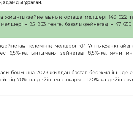
 адамды құраған.
а жиынтық зейнетақының орташа мөлшері 143 622 т
мөлшері – 95 963 теңге, базалық зейнетақы – 47 659
қ зейнетақы төлемінің мөлшері ҚР Ұлттық Банкі айқ
 6,5%-ға, ынтымақты зейнетақы 8,5%-ға, яғни и
асы бойынша 2023 жылдан бастап бес жыл ішінде е
гейінің 70%-на дейін, ең жоғары – 120%-ға дейін ж
.