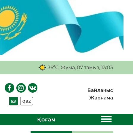
36°C
, Жұма, 07 тамыз, 13:03
Байланыс
Жарнама
қаз
qaz
Қоғам