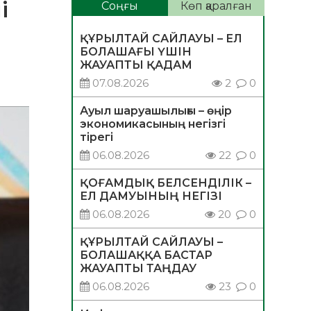
і
Соңғы
Көп қаралған
ҚҰРЫЛТАЙ САЙЛАУЫ – ЕЛ
БОЛАШАҒЫ ҮШІН
ЖАУАПТЫ ҚАДАМ
07.08.2026
2
0
Ауыл шаруашылығы – өңір
экономикасының негізгі
тірегі
06.08.2026
22
0
ҚОҒАМДЫҚ БЕЛСЕНДІЛІК –
ЕЛ ДАМУЫНЫҢ НЕГІЗІ
06.08.2026
20
0
ҚҰРЫЛТАЙ САЙЛАУЫ –
БОЛАШАҚҚА БАСТАР
ЖАУАПТЫ ТАҢДАУ
06.08.2026
23
0