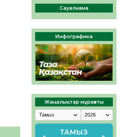
интеллект құралдарының
таныстырылымы өтті
Сауалнама
05.08.2026
34
0
Қазақстандықтардың 72,3%-
ы жаңа Құрылтай үшін дауыс
Инфографика
беруге дайын
05.08.2026
34
0
Жаңалықтар мұрағаты
ТАМЫЗ
«
»