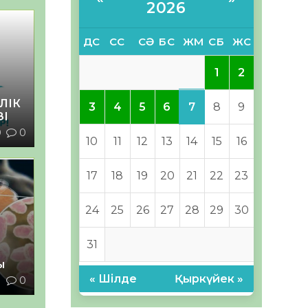
2026
ДС
СС
СӘ
БС
ЖМ
СБ
ЖС
1
2
ЛІК
7
3
4
5
6
8
9
ЗІ
0
0
10
11
12
13
14
15
16
17
18
19
20
21
22
23
24
25
26
27
28
29
30
31
ы
« Шілде
Қыркүйек »
1
0