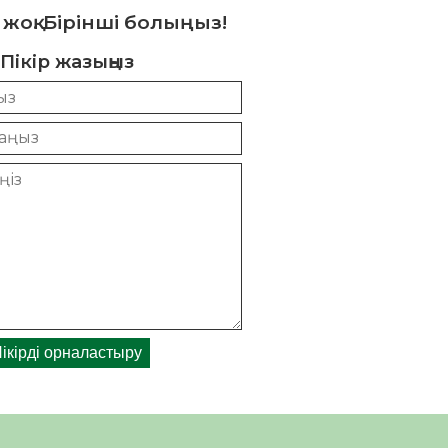
 жоқ. Бірінші болыңыз!
Пікір жазыңыз