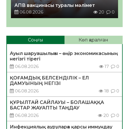
АПВ вакцинасы туралы мәлімет
06.08.2026
20
0
Соңғы
Көп қаралған
Ауыл шаруашылығы – өңір экономикасының
негізгі тірегі
06.08.2026
17
0
ҚОҒАМДЫҚ БЕЛСЕНДІЛІК – ЕЛ
ДАМУЫНЫҢ НЕГІЗІ
06.08.2026
18
0
ҚҰРЫЛТАЙ САЙЛАУЫ – БОЛАШАҚҚА
БАСТАР ЖАУАПТЫ ТАҢДАУ
06.08.2026
20
0
Инфекциялық ауруларға қарсы иммундау