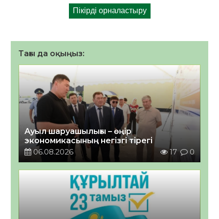
Тағы да оқыңыз:
Ауыл шаруашылығы – өңір
экономикасының негізгі тірегі
06.08.2026
17
0