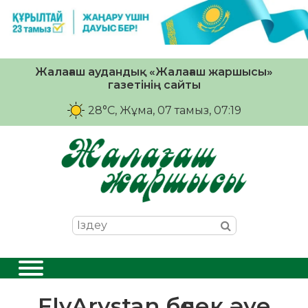
Жалағаш аудандық «Жалағаш жаршысы»
газетінің сайты
28°C
, Жұма, 07 тамыз, 07:19
FlyArystan бөлек әуе