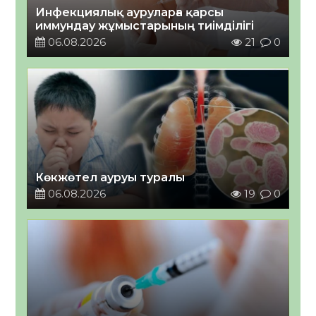
Инфекциялық ауруларға қарсы
иммундау жұмыстарының тиімділігі
06.08.2026
21
0
Көкжөтел ауруы туралы
06.08.2026
19
0