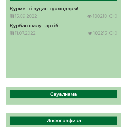
05.08.2026
32
0
Құрметті аудан тұрғындары!
ӘРБІР ДАУЫС – ҚОҒАМ ДАМУЫНА
15.09.2022
180210
0
ҚОСЫЛҒАН ҮЛЕС
Құрбан шалу тәртібі
05.08.2026
39
0
11.07.2022
182213
0
Сауалнама
Инфографика