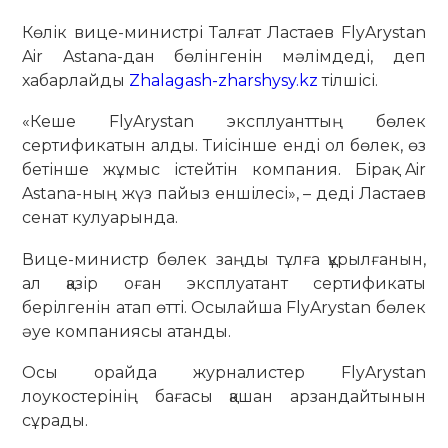
Көлік вице-министрі Талғат Ластаев FlyArystan
Air Astana-дан бөлінгенін мәлімдеді, деп
хабарлайды
Zhalagash-zharshysy.kz
тілшісі.
«Кеше FlyArystan эксплуанттың бөлек
сертификатын алды. Тиісінше енді ол бөлек, өз
бетінше жұмыс істейтін компания. Бірақ Air
Astana-ның жүз пайыз еншілесі», – деді Ластаев
сенат кулуарында.
Вице-министр бөлек заңды тұлға құрылғанын,
ал қазір оған эксплуатант сертификаты
берілгенін атап өтті. Осылайша FlyArystan бөлек
әуе компаниясы атанды.
Осы орайда журналистер FlyArystan
лоукостерінің бағасы қашан арзандайтынын
сұрады.