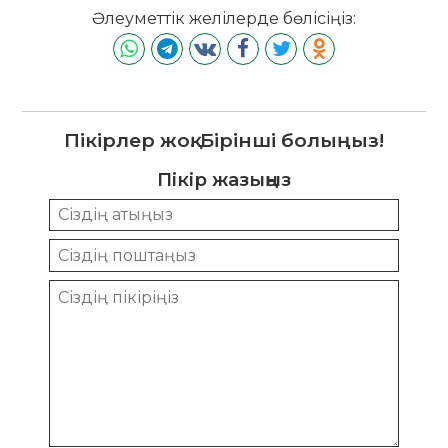
Әлеуметтік желілерде бөлісіңіз:
Пікірлер жоқ. Бірінші болыңыз!
Пікір жазыңыз