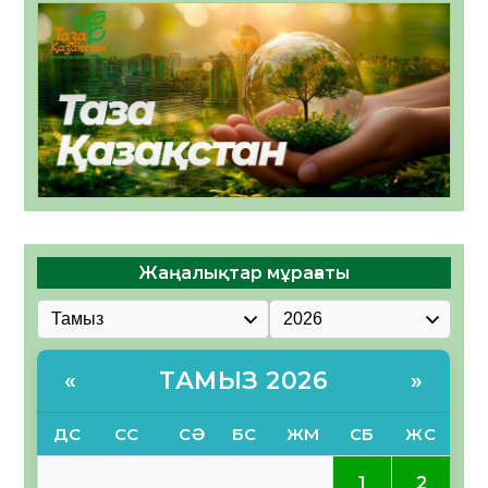
Жаңалықтар мұрағаты
ТАМЫЗ 2026
«
»
ДС
СС
СӘ
БС
ЖМ
СБ
ЖС
1
2