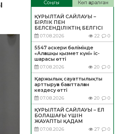
ы
Соңғы
Көп қаралған
ҚҰРЫЛТАЙ САЙЛАУЫ –
БІРЛІК ПЕН
БЕЛСЕНДІЛІКТІҢ БЕЛГІСІ
07.08.2026
22
0
5547 әскери бөлімінде
«Алғашқы қызмет күні» іс-
шарасы өтті
07.08.2026
20
0
Қаржылық сауаттылықты
арттыруға бағытталған
кездесу өтті
07.08.2026
20
0
ҚҰРЫЛТАЙ САЙЛАУЫ – ЕЛ
БОЛАШАҒЫ ҮШІН
ЖАУАПТЫ ҚАДАМ
07.08.2026
27
0