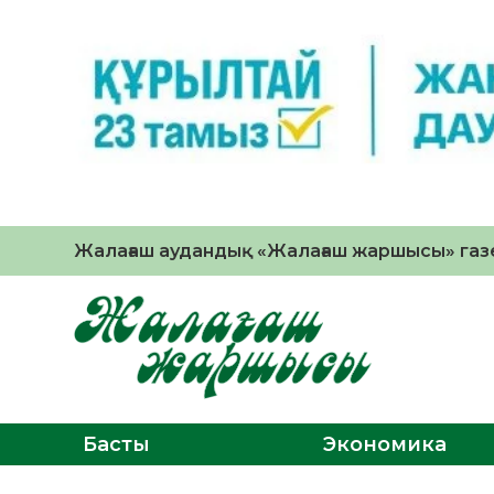
Жалағаш аудандық «Жалағаш жаршысы» газе
Басты
Экономика