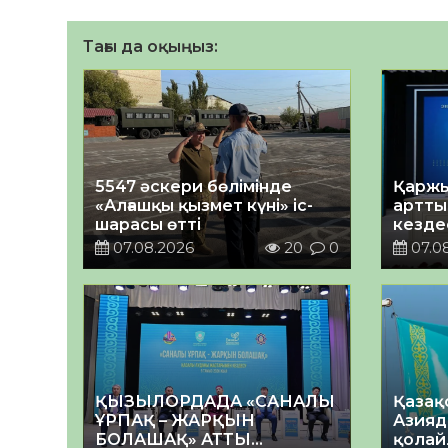
Тағы да оқыңыз:
5547 әскери бөлімінде
Қаржы
«Алғашқы қызмет күні» іс-
арттыр
шарасы өтті
кездес
07.08.2026
20
0
07.0
ҚЫЗЫЛОРДАДА «САНАЛЫ
Қазақ
ҰРПАҚ – ЖАРҚЫН
Азияд
БОЛАШАҚ» АТТЫ
қолай