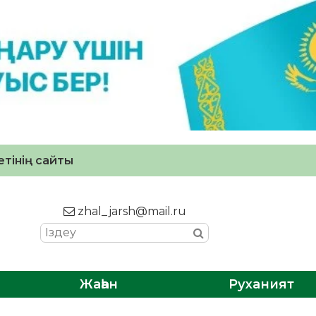
тінің сайты
zhal_jarsh@mail.ru
Жаһан
Руханият