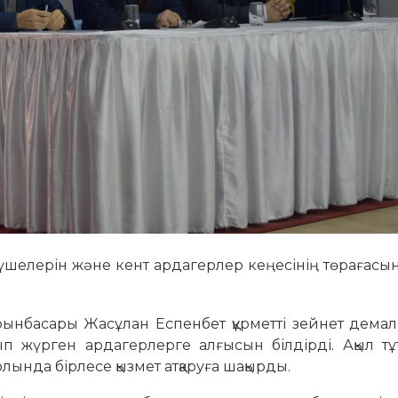
мүшелерін және кент ардагерлер кеңесінің төрағасы
 орынбасары Жасұлан Еспенбет құрметті зейнет дем
ып жүрген ардагерлерге алғысын білдірді. Ақыл тұ
лында бірлесе қызмет атқаруға шақырды.