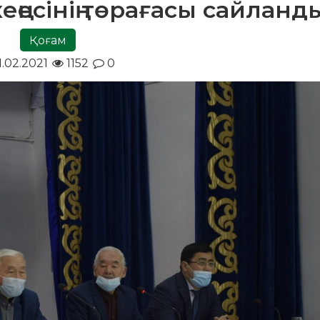
еңесінің төрағасы сайланд
Қоғам
1.02.2021
1152
0