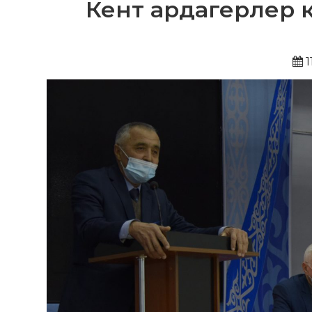
Кент ардагерлер к
1