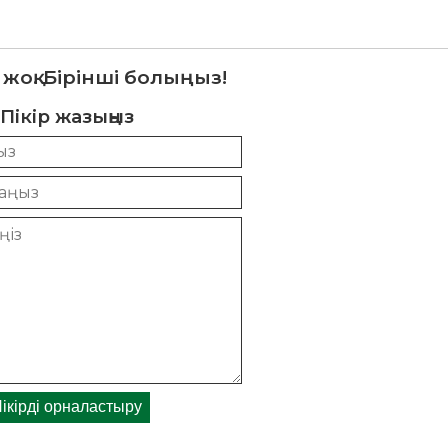
 жоқ. Бірінші болыңыз!
Пікір жазыңыз