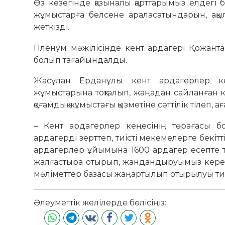
Өз кезегінде қазыналы қарттарымыз елдегі б
жұмыстарға белсене араласатындарын, ақы
жеткізді.
Пленум мәжілісінде кент ардагері Қожант
болып тағайындалды.
Жасұлан Ерданұлы кент ардагерлер кең
жұмыстарына тоқталып, жаңадан сайланған 
қоғамдық жұмыстағы қызметіне сәттілік тілеп, 
– Кент ардагерлер кеңесінің төрағасы б
ардагерді зерттеп, тиісті мекемелерге бекітті
ардагерлер ұйымына 1600 ардагер есепте т
жалғастыра отырып, жандандыруымыз керек.
мәліметтер базасы жаңартылып отырылуы тиіс
Әлеуметтік желілерде бөлісіңіз: