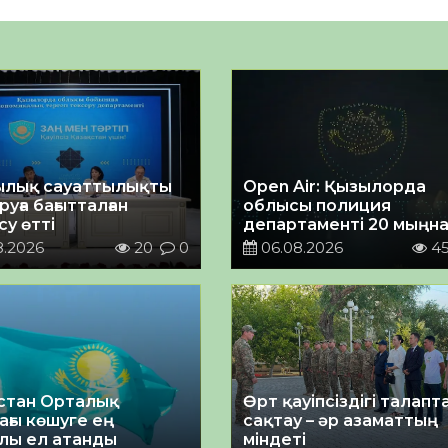
лық сауаттылықты
Open Air: Қызылорда
уға бағытталған
облысы полиция
у өтті
департаменті 20 мыңн
астам көрерменнің
8.2026
20
0
06.08.2026
4
қауіпсіздігін қамтамасы
етті
стан Орталық
Өрт қауіпсіздігі талап
ағы көшуге ең
сақтау – әр азаматтың
лы ел атанды
міндеті