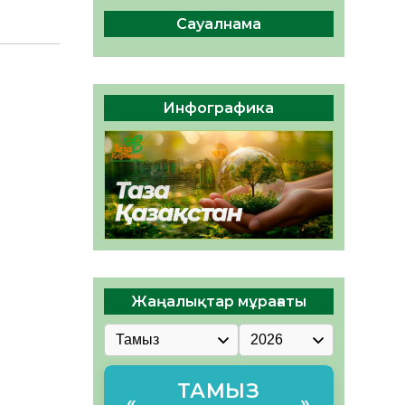
сақтау – әр азаматтың
міндеті
Сауалнама
05.08.2026
46
0
Руслан Рүстемұлы облыс
әкімінің кеңесшісі болып
Инфографика
тағайындалды
05.08.2026
44
0
Жаңалықтар мұрағаты
ТАМЫЗ
«
»