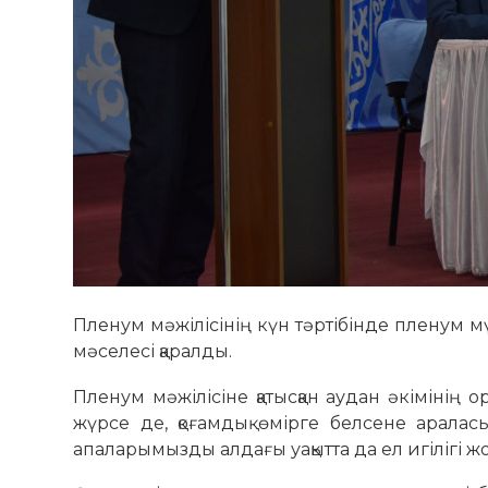
Пленум мәжілісінің күн тәртібінде пленум 
мәселесі қаралды.
Пленум мәжілісіне қатысқан аудан әкімінің
жүрсе де, қоғамдық өмірге белсене аралас
апаларымызды алдағы уақытта да ел игілігі жо