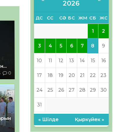
2026
ДС
СС
СӘ
БС
ЖМ
СБ
ЖС
1
2
8
3
4
5
6
7
9
10
11
12
13
14
15
16
ан
5
0
17
18
19
20
21
22
23
з
24
25
26
27
28
29
30
31
тарын
« Шілде
Қыркүйек »