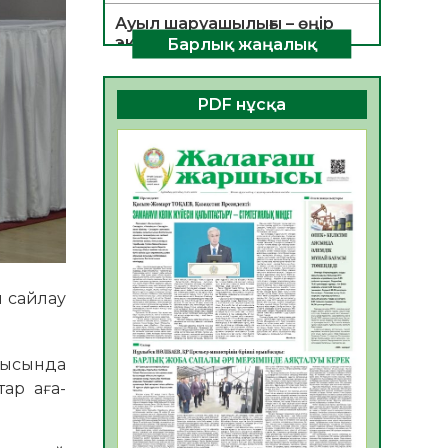
Ауыл шаруашылығы – өңір
экономикасының негізгі
Барлық жаңалық
тірегі
06.08.2026
35
0
PDF нұсқа
ҚОҒАМДЫҚ БЕЛСЕНДІЛІК –
ЕЛ ДАМУЫНЫҢ НЕГІЗІ
06.08.2026
32
0
ҚҰРЫЛТАЙ САЙЛАУЫ –
БОЛАШАҚҚА БАСТАР
ЖАУАПТЫ ТАҢДАУ
06.08.2026
35
0
н сайлау
Инфекциялық ауруларға
қарсы иммундау
жұмыстарының тиімділігі
алысында
06.08.2026
36
0
тар аға-
Көкжөтел ауруы туралы
06.08.2026
33
0