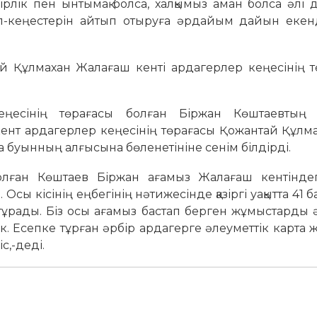
ірлік пен ынтымақ болса, халқымыз аман болса әлі 
л-кеңестерін айтып отыруға әрдайым дайын екенд
ай Құлмахан Жалағаш кенті ардагерлер кеңесінің т
есінің төрағасы болған Біржан Көштаевтың а
кент ардагерлер кеңесінің төрағасы Қожантай Құл
аға буынның алғысына бөленетініне сенім білдірді.
олған Көштаев Біржан ағамыз Жалағаш кентіндег
. Осы кісінің еңбегінің нәтижесінде қазіргі уақытта 41 
ұрады. Біз осы ағамыз бастап берген жұмыстарды ә
 Есепке тұрған әрбір ардагерге әлеуметтік карта 
,-деді.