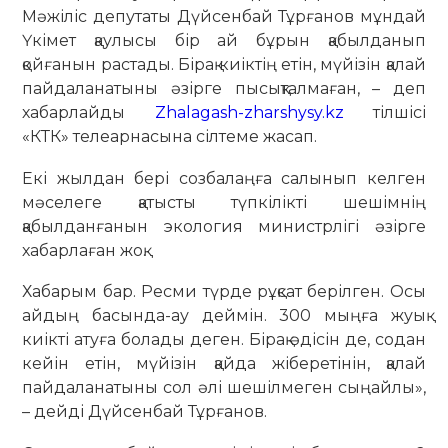
Мәжіліс депутаты Дүйсенбай Тұрғанов мұндай
Үкімет қаулысы бір ай бұрын қабылданып
қойғанын растады. Бірақ киіктің етін, мүйізін қалай
пайдаланатыны әзірге пысықталмаған, – деп
хабарлайды
Zhalagash-zharshysy.kz
тілшісі
«КТК» телеарнасына сілтеме жасап.
Екі жылдан бері созбалаңға салынып келген
мәселеге қатысты түпкілікті шешімнің
қабылданғанын экология министрлігі әзірге
хабарлаған жоқ.
Хабарым бар. Ресми түрде рұқсат берілген. Осы
айдың басында-ау деймін. 300 мыңға жуық
киікті атуға болады деген. Бірақ әдісін де, содан
кейін етін, мүйізін қайда жіберетінін, қалай
пайдаланатыны сол әлі шешілмеген сыңайлы»,
– дейді Дүйсенбай Тұрғанов.