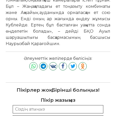
тонналық тоңазытқыш камералары істеп тұрған.
Бұл – Жаңақаладағы ет тоңазыту комбинаты
және Ақжайық ауданында орналасқан ет сою
орны. Енді оның ар жағында өңдеу жұмысы
Кублейде. Ертең бұл басталған уақытта сонда
өңделетін болады», – дейді БҚО Ауыл
шаруашылығы басқармасының басшысы
Наурызбай Қарағойшин.
Әлеуметтік желілерде бөлісіңіз:
Пікірлер жоқ. Бірінші болыңыз!
Пікір жазыңыз