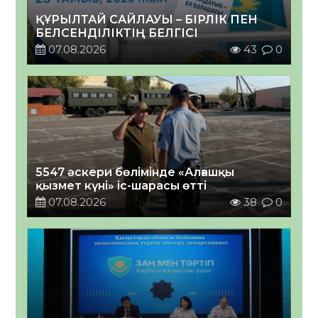
ҚҰРЫЛТАЙ САЙЛАУЫ – БІРЛІК ПЕН
БЕЛСЕНДІЛІКТІҢ БЕЛГІСІ
07.08.2026
43
0
5547 әскери бөлімінде «Алғашқы
қызмет күні» іс-шарасы өтті
07.08.2026
38
0