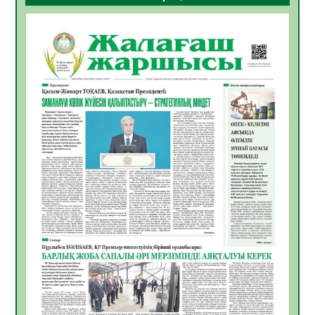
ҚҰРЫЛТАЙ САЙЛАУЫ – БОЛАШАҚҚА
БАСТАР ЖАУАПТЫ ТАҢДАУ
06.08.2026
52
0
Инфекциялық ауруларға қарсы иммундау
жұмыстарының тиімділігі
06.08.2026
54
0
Көкжөтел ауруы туралы
06.08.2026
52
0
АПВ вакцинасы туралы мәлімет
06.08.2026
51
0
Open Air: Қызылорда облысы полиция
департаменті 20 мыңнан астам
көрерменнің қауіпсіздігін қамтамасыз етті
06.08.2026
63
0
ҚЫЗЫЛОРДАДА «САНАЛЫ ҰРПАҚ –
ЖАРҚЫН БОЛАШАҚ» АТТЫ КЕҢЕЙТІЛГЕН