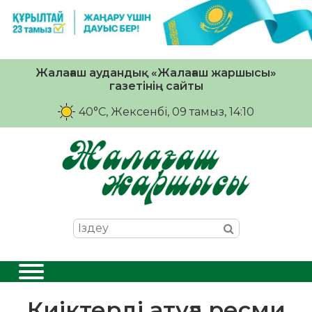
Жалағаш аудандық «Жалағаш жаршысы»
газетінің сайты
40°C
, Жексенбі, 09 тамыз, 14:10
Киіктерді атуға ресми