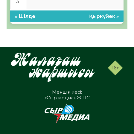
31
« Шілде
Қыркүйек »
16+
Меншік иесі:
«Сыр медиа» ЖШС