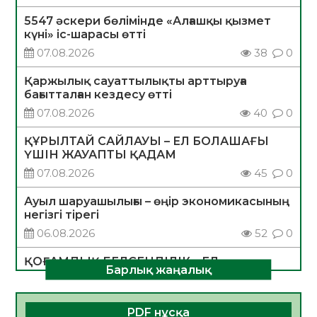
5547 әскери бөлімінде «Алғашқы қызмет
күні» іс-шарасы өтті
07.08.2026
38
0
Қаржылық сауаттылықты арттыруға
бағытталған кездесу өтті
07.08.2026
40
0
ҚҰРЫЛТАЙ САЙЛАУЫ – ЕЛ БОЛАШАҒЫ
ҮШІН ЖАУАПТЫ ҚАДАМ
07.08.2026
45
0
Ауыл шаруашылығы – өңір экономикасының
негізгі тірегі
06.08.2026
52
0
ҚОҒАМДЫҚ БЕЛСЕНДІЛІК – ЕЛ
Барлық жаңалық
ДАМУЫНЫҢ НЕГІЗІ
06.08.2026
50
0
PDF нұсқа