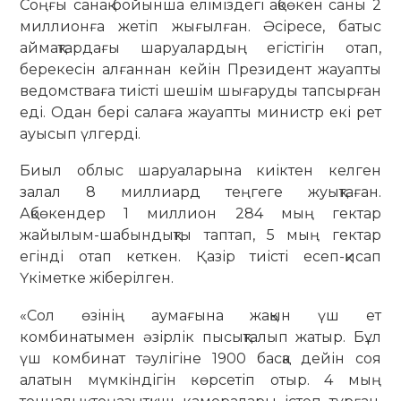
Соңғы санақ бойынша еліміздегі ақбөкен саны 2
миллионға жетіп жығылған. Әсіресе, батыс
аймақтардағы шаруалардың егістігін отап,
берекесін алғаннан кейін Президент жауапты
ведомстваға тиісті шешім шығаруды тапсырған
еді. Одан бері салаға жауапты министр екі рет
ауысып үлгерді.
Биыл облыс шаруаларына киіктен келген
залал 8 миллиард теңгеге жуықтаған.
Ақбөкендер 1 миллион 284 мың гектар
жайылым-шабындықты таптап, 5 мың гектар
егінді отап кеткен. Қазір тиісті есеп-қисап
Үкіметке жіберілген.
«Сол өзінің аумағына жақын үш ет
комбинатымен әзірлік пысықталып жатыр. Бұл
үш комбинат тәулігіне 1900 басқа дейін соя
алатын мүмкіндігін көрсетіп отыр. 4 мың