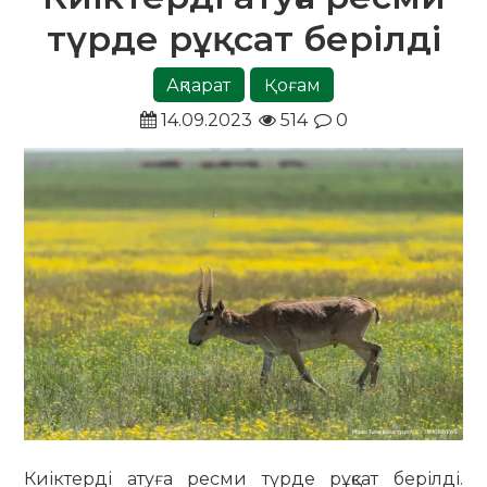
түрде рұқсат берілді
Ақпарат
Қоғам
14.09.2023
514
0
Киіктерді атуға ресми түрде рұқсат берілді.