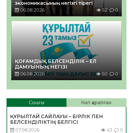
экономикасының негізгі тірегі
06.08.2026
52
0
ҚОҒАМДЫҚ БЕЛСЕНДІЛІК – ЕЛ
ДАМУЫНЫҢ НЕГІЗІ
06.08.2026
50
0
Соңғы
Көп қаралған
ҚҰРЫЛТАЙ САЙЛАУЫ – БІРЛІК ПЕН
БЕЛСЕНДІЛІКТІҢ БЕЛГІСІ
07.08.2026
43
0