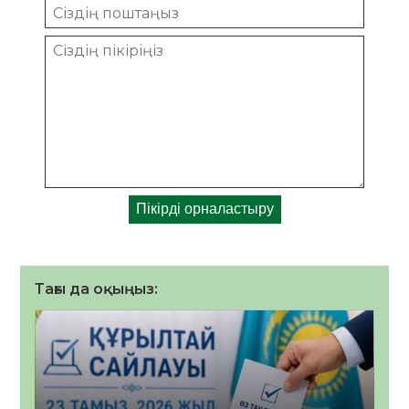
Тағы да оқыңыз: