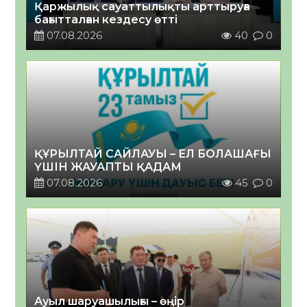
Қаржылық сауаттылықты арттыруға
бағытталған кездесу өтті
07.08.2026
40
0
ҚҰРЫЛТАЙ САЙЛАУЫ – ЕЛ БОЛАШАҒЫ
ҮШІН ЖАУАПТЫ ҚАДАМ
07.08.2026
45
0
Ауыл шаруашылығы – өңір