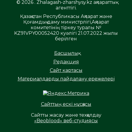
© 2026 . Zhalagash-zharshysy.kz ақпараттық
агенттігі.
Қазақстан Республикасы Ақпарат және
Қоғамдық даму министрлігі,Ақпарат
комитетінің тіркеу туралы №
KZ91VPY00052420 куәлігі 21.07.2022 жылы
берілген
Басшылық
Редакция
Сайт картасы
Материалдарды пайдалану ережелері
Сайттың ескі нұсқасы
Сайтты жасау және техқолдау
«Beoblood» веб-студиясы