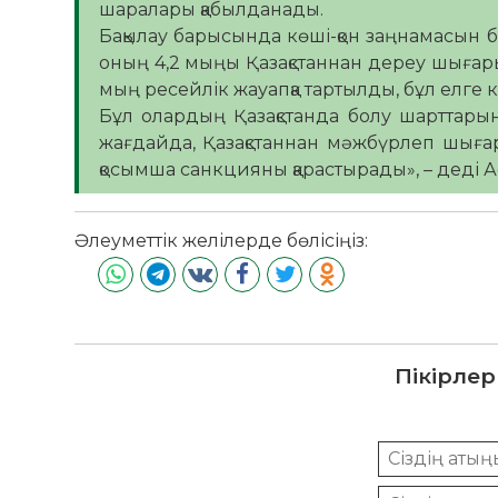
шаралары қабылданады.
Бақылау барысында көші-қон заңнамасын б
оның 4,2 мыңы Қазақстаннан дереу шығары
мың ресейлік жауапқа тартылды, бұл елге
Бұл олардың Қазақстанда болу шарттарын 
жағдайда, Қазақстаннан мәжбүрлеп шығару
қосымша санкцияны қарастырады», – деді А
Әлеуметтік желілерде бөлісіңіз:
Пікірлер