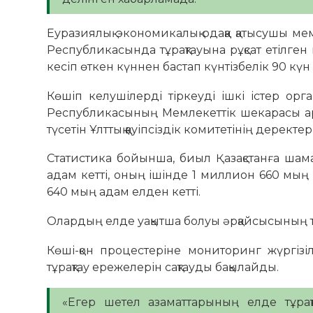
Еуразиялық экономикалық одаққа қатысушы ме
Республикасында тұрақтауына рұқсат етілг
кесіп өткен күннен бастап күнтізбелік 90 күн 
Көшіп келушілерді тіркеуді ішкі істер орг
Республикасының Мемлекеттік шекарасы арқы
түсетін Ұлттық қауіпсіздік комитетінің деректе
Статистика бойынша, биыл Қазақстанға шам
адам кетті, оның ішінде 1 миллион 660 мы
640 мың адам елден кетті.
Олардың елде уақытша болуы әрқайсысының то
Көші-қон процестеріне мониторинг жүргізі
тұрақтау ережелерін сақтауды бақылайды.
«Егер шетел азаматтарының елде тұрақт