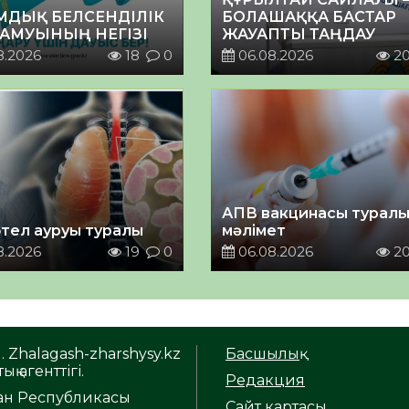
МДЫҚ БЕЛСЕНДІЛІК
БОЛАШАҚҚА БАСТАР
ДАМУЫНЫҢ НЕГІЗІ
ЖАУАПТЫ ТАҢДАУ
8.2026
18
0
06.08.2026
2
АПВ вакцинасы турал
тел ауруы туралы
мәлімет
8.2026
19
0
06.08.2026
2
. Zhalagash-zharshysy.kz
Басшылық
ық агенттігі.
Редакция
тан Республикасы
Сайт картасы