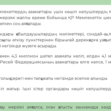
млекеттердің азаматтары үшін көшіп келушілердің Қ
ен мерзімі жалпы ереже бойынша ҚР Мемлекеттік ш
өткен соң аяқталады.
андары қабылдаушылардың мәліметтері, сондай-ақ, Қ
лы өткізу пункттерінен бірыңғай дерекқорға уақты
рі негізінде жүзеге асырады.
амен 4,3 миллион шетел азаматы келіп, елден 4,1
ң Ресей Федерациясының азаматтары елге келсе, 1
лық дерегі мен төлқұжаты негізінде есепке алынды.
ліп жатыр. Ішкі істер органдары көшіп келушілер
ау мерзімі аяқталса, оған қатысты заңнамада көз