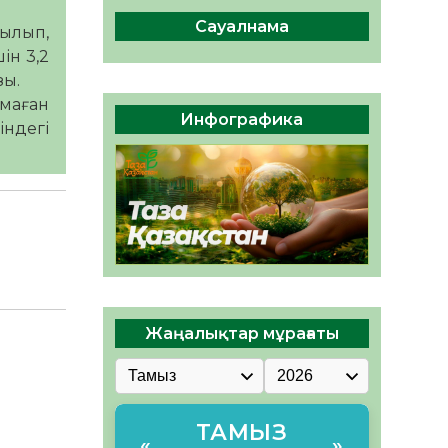
ы жаңа Құрылтай үшін дауыс
беруге дайын
Сауалнама
тылып,
05.08.2026
32
0
ін 3,2
зы.
ӘРБІР ДАУЫС – ҚОҒАМ
лмаған
ДАМУЫНА ҚОСЫЛҒАН
Инфографика
індегі
ҮЛЕС
05.08.2026
39
0
Жаңалықтар мұрағаты
ТАМЫЗ
«
»