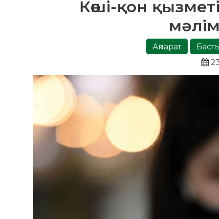
Көші-қон қызмет
мәлі
Ақпарат
Басты
23