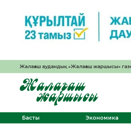
Жалағаш аудандық «Жалағаш жаршысы» газе
Басты
Экономика