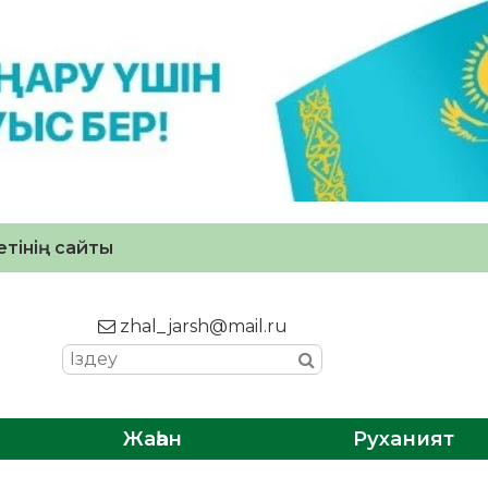
тінің сайты
zhal_jarsh@mail.ru
Жаһан
Руханият