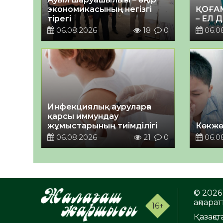
экономикасының негізгі
ҚОҒА
тірегі
– ЕЛ 
06.08.2026
18
0
06.0
Инфекциялық ауруларға
қарсы иммундау
жұмыстарының тиімділігі
Көкжө
06.08.2026
21
0
06.0
© 2026 
ақпаратт
16+
Қазақс