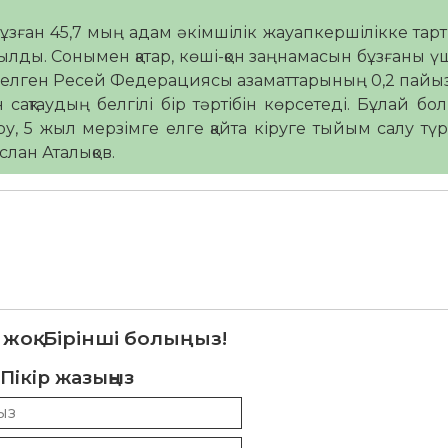
ұзған 45,7 мың адам әкімшілік жауапкершілікке тар
лды. Сонымен қатар, көші-қон заңнамасын бұзғаны үш
 келген Ресей Федерациясы азаматтарының 0,2 пайы
сақтаудың белгілі бір тәртібін көрсетеді. Бұлай бо
, 5 жыл мерзімге елге қайта кіруге тыйым салу түр
слан Аталықов.
 жоқ. Бірінші болыңыз!
Пікір жазыңыз