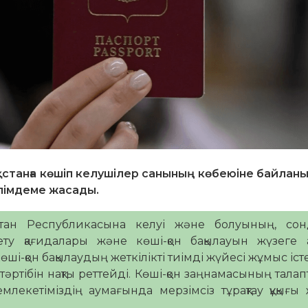
танға көшіп келушілер санының көбеюіне байланы
әлімдеме жасады.
қстан Республикасына келуі және болуының, сонд
ту қағидалары және көші-қон бақылауын жүзеге 
ші-қон бақылаудың жеткілікті тиімді жүйесі жұмыс іст
тәртібін нақты реттейді. Көші-қон заңнамасының тала
екетіміздің аумағында мерзімсіз тұрақтау құқығы ж