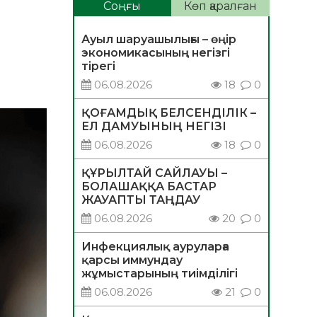
Соңғы
Көп қаралған
Ауыл шаруашылығы – өңір
экономикасының негізгі
тірегі
06.08.2026
18
0
ҚОҒАМДЫҚ БЕЛСЕНДІЛІК –
ЕЛ ДАМУЫНЫҢ НЕГІЗІ
06.08.2026
18
0
ҚҰРЫЛТАЙ САЙЛАУЫ –
БОЛАШАҚҚА БАСТАР
ЖАУАПТЫ ТАҢДАУ
06.08.2026
20
0
Инфекциялық ауруларға
қарсы иммундау
жұмыстарының тиімділігі
06.08.2026
21
0