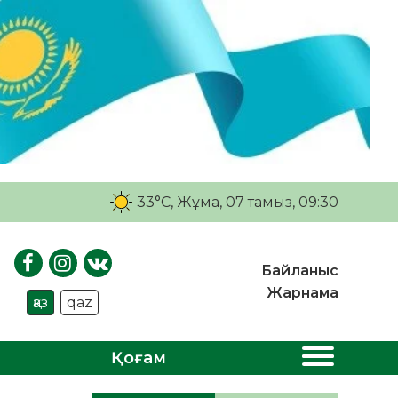
33°C
, Жұма, 07 тамыз, 09:30
Байланыс
Жарнама
қаз
qaz
Қоғам