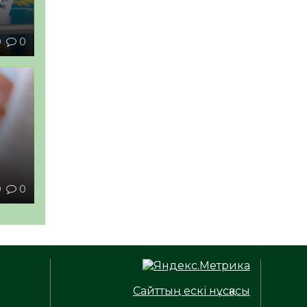
0
0
ы
0
0
Сайттың ескі нұсқасы