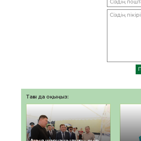
Тағы да оқыңыз:
Ауыл шаруашылығы – өңір