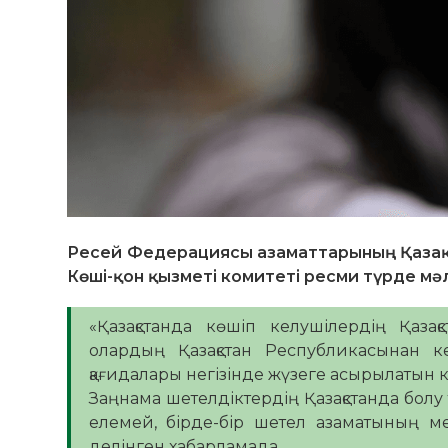
Ресей Федерациясы азаматтарының Қазақс
Көші-қон қызметі комитеті ресми түрде м
«Қазақстанда көшіп келушілердің Қаза
олардың Қазақстан Республикасынан ке
қағидалары негізінде жүзеге асырылатын кө
Заңнама шетелдіктердің Қазақстанда болу 
елемей, бірде-бір шетел азаматының мемл
делінген хабарламада.