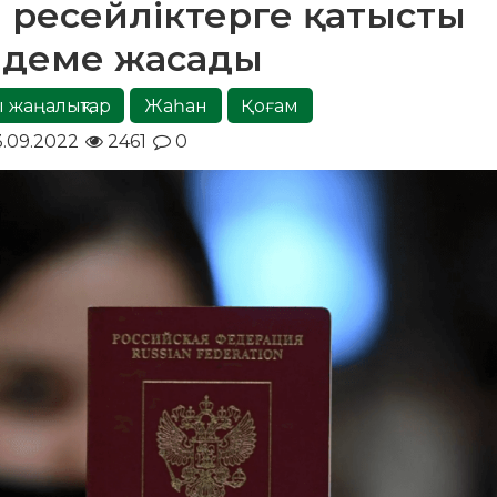
і ресейліктерге қатысты
мдеме жасады
 жаңалықтар
Жаһан
Қоғам
.09.2022
2461
0