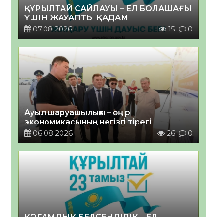
ҚҰРЫЛТАЙ САЙЛАУЫ – ЕЛ БОЛАШАҒЫ
ҮШІН ЖАУАПТЫ ҚАДАМ
07.08.2026
15
0
Ауыл шаруашылығы – өңір
экономикасының негізгі тірегі
06.08.2026
26
0
ҚОҒАМДЫҚ БЕЛСЕНДІЛІК – ЕЛ