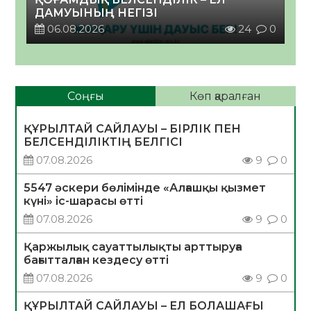
ДАМУЫНЫҢ НЕГІЗІ
06.08.2026
24
0
Соңғы
Көп қаралған
ҚҰРЫЛТАЙ САЙЛАУЫ – БІРЛІК ПЕН
БЕЛСЕНДІЛІКТІҢ БЕЛГІСІ
07.08.2026
9
0
5547 әскери бөлімінде «Алғашқы қызмет
күні» іс-шарасы өтті
07.08.2026
9
0
Қаржылық сауаттылықты арттыруға
бағытталған кездесу өтті
07.08.2026
9
0
ҚҰРЫЛТАЙ САЙЛАУЫ – ЕЛ БОЛАШАҒЫ