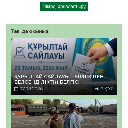
Тағы да оқыңыз:
ҚҰРЫЛТАЙ САЙЛАУЫ – БІРЛІК ПЕН
БЕЛСЕНДІЛІКТІҢ БЕЛГІСІ
07.08.2026
9
0