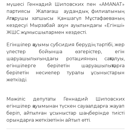
мүшесі Геннадий Шиповских пен «AMANAT»
партиясы Жалағаш аудандық филиалының
Атқарушы хатшысы Қаншагүл Мұстафаеваның
кездесуі Мырзабай ахун ауылындағы «Егінші»
ЖШС жұмысшылармен кездесті.
Егіншілер қауымы субсидия берудің тәртібі, жер
үлестер бойынша өзгерістер, егін
шаруашылығындағы ротацияның сақталуы,
егіншілерге берілетін шаруашылықтарға
берілетін несиелер туралы ұсыныстарын
жеткізді.
Мәжіліс депутаты Геннадий Шиповских
егіншілер қауымынан түскен сауаалдарға жауап
беріп, айтылған ұсыныстар шаңберінде тиісті
орындарға жеткізетінін айтып өтті.