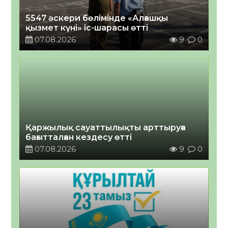
5547 әскери бөлімінде «Алғашқы
қызмет күні» іс-шарасы өтті
07.08.2026
9
0
Қаржылық сауаттылықты арттыруға
бағытталған кездесу өтті
07.08.2026
9
0