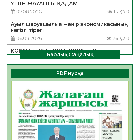
ҮШІН ЖАУАПТЫ ҚАДАМ
07.08.2026
15
0
Ауыл шаруашылығы – өңір экономикасының
негізгі тірегі
06.08.2026
26
0
ҚОҒАМДЫҚ БЕЛСЕНДІЛІК – ЕЛ
Барлық жаңалық
ДАМУЫНЫҢ НЕГІЗІ
06.08.2026
24
0
PDF нұсқа
ҚҰРЫЛТАЙ САЙЛАУЫ – БОЛАШАҚҚА
БАСТАР ЖАУАПТЫ ТАҢДАУ
06.08.2026
27
0
Инфекциялық ауруларға қарсы иммундау
жұмыстарының тиімділігі
06.08.2026
28
0
Көкжөтел ауруы туралы
06.08.2026
25
0