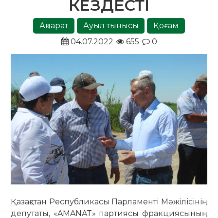
КЕЗДЕСТІ
Ақпарат
Ауыл тынысы
Қоғам
04.07.2022
655
0
Қазақстан Республикасы Парламенті Мәжілісінің
депутаты, «AMANAT» партиясы фракциясының