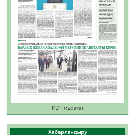
АПВ вакцинасы туралы мәлімет
06.08.2026
26
0
Open Air: Қызылорда облысы полиция
департаменті 20 мыңнан астам
көрерменнің қауіпсіздігін қамтамасыз етті
06.08.2026
38
0
ҚЫЗЫЛОРДАДА «САНАЛЫ ҰРПАҚ –
ЖАРҚЫН БОЛАШАҚ» АТТЫ КЕҢЕЙТІЛГЕН
МӘЖІЛІС ӨТТІ
05.08.2026
38
0
Қазақстан Орталық Азиядағы көшуге ең
қолайлы ел атанды
05.08.2026
39
0
PDF мұрағат
Өрт қауіпсіздігі талаптарын сақтау – әр
азаматтың міндеті
Хабарландыру
05.08.2026
39
0