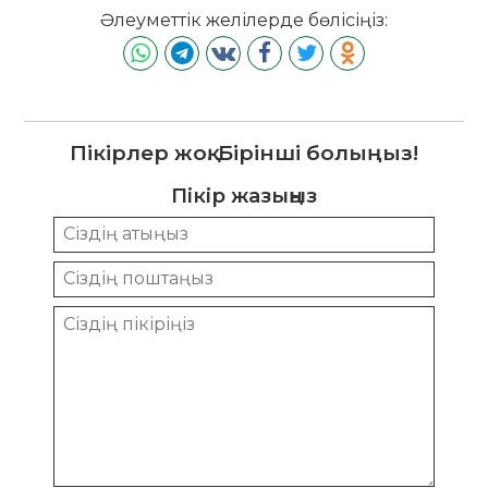
Әлеуметтік желілерде бөлісіңіз:
Пікірлер жоқ. Бірінші болыңыз!
Пікір жазыңыз