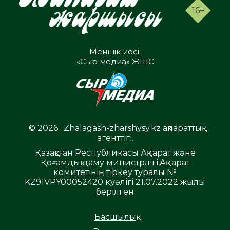
16+
Меншік иесі:
«Сыр медиа» ЖШС
© 2026 . Zhalagash-zharshysy.kz ақпараттық
агенттігі.
Қазақстан Республикасы Ақпарат және
Қоғамдық даму министрлігі,Ақпарат
комитетінің тіркеу туралы №
KZ91VPY00052420 куәлігі 21.07.2022 жылы
берілген
Басшылық