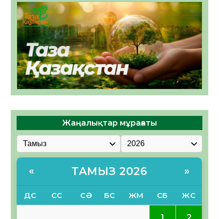
Жаңалықтар мұрағаты
ТАМЫЗ 2026
«
»
ДС
СС
СӘ
БС
ЖМ
СБ
ЖС
1
2