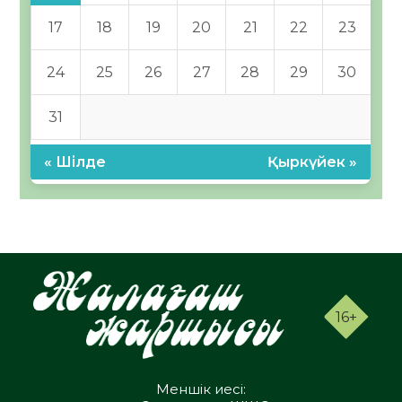
17
18
19
20
21
22
23
24
25
26
27
28
29
30
31
« Шілде
Қыркүйек »
16+
Меншік иесі: