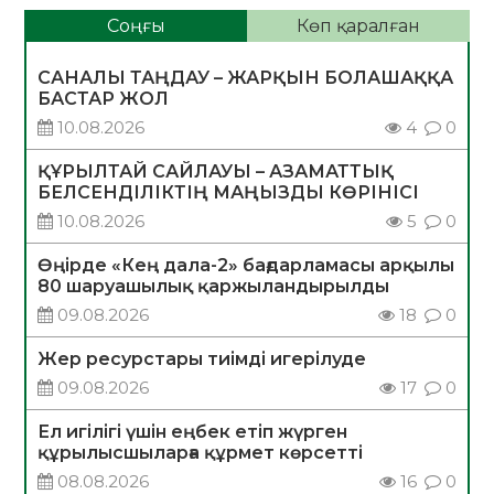
Соңғы
Көп қаралған
САНАЛЫ ТАҢДАУ – ЖАРҚЫН БОЛАШАҚҚА
БАСТАР ЖОЛ
10.08.2026
4
0
ҚҰРЫЛТАЙ САЙЛАУЫ – АЗАМАТТЫҚ
БЕЛСЕНДІЛІКТІҢ МАҢЫЗДЫ КӨРІНІСІ
10.08.2026
5
0
Өңірде «Кең дала-2» бағдарламасы арқылы
80 шаруашылық қаржыландырылды
09.08.2026
18
0
Жер ресурстары тиімді игерілуде
09.08.2026
17
0
Ел игілігі үшін еңбек етіп жүрген
құрылысшыларға құрмет көрсетті
08.08.2026
16
0