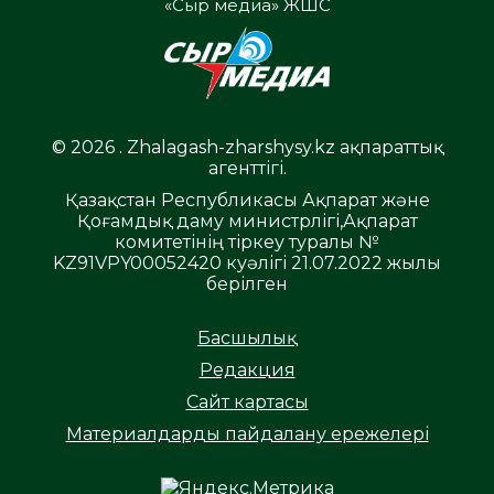
«Сыр медиа» ЖШС
© 2026 . Zhalagash-zharshysy.kz ақпараттық
агенттігі.
Қазақстан Республикасы Ақпарат және
Қоғамдық даму министрлігі,Ақпарат
комитетінің тіркеу туралы №
KZ91VPY00052420 куәлігі 21.07.2022 жылы
берілген
Басшылық
Редакция
Сайт картасы
Материалдарды пайдалану ережелері