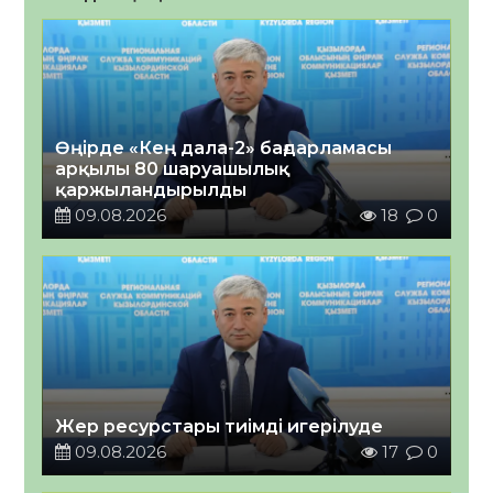
Өңірде «Кең дала-2» бағдарламасы
арқылы 80 шаруашылық
қаржыландырылды
09.08.2026
18
0
Жер ресурстары тиімді игерілуде
09.08.2026
17
0