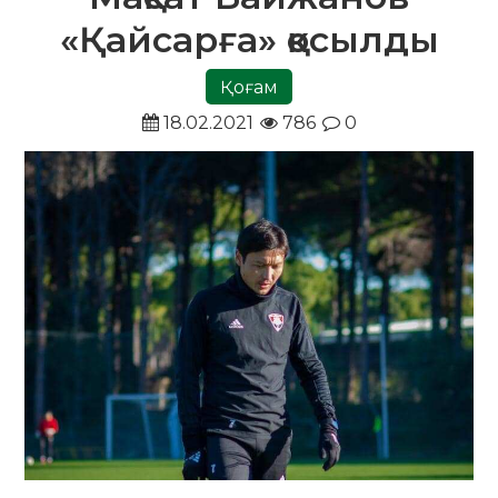
«Қайсарға» қосылды
Қоғам
18.02.2021
786
0