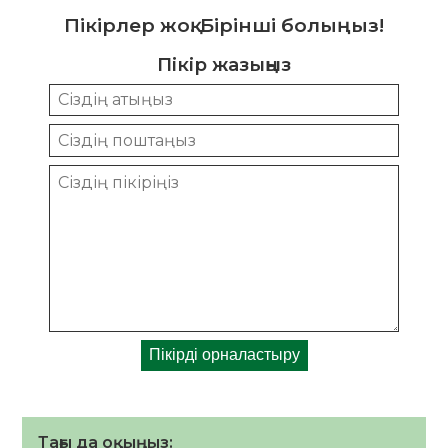
Пікірлер жоқ. Бірінші болыңыз!
Пікір жазыңыз
Тағы да оқыңыз: