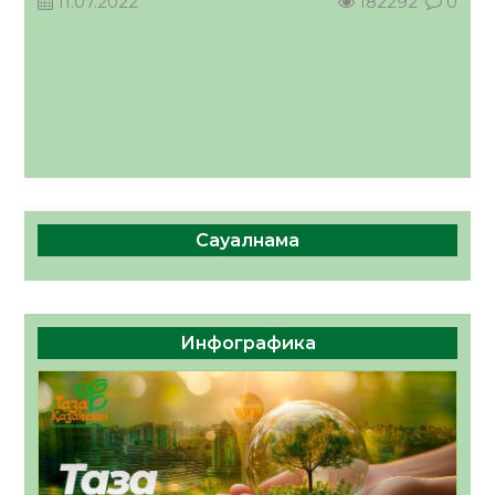
11.07.2022
182292
0
Сауалнама
Инфографика