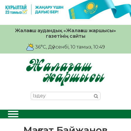
Жалағаш аудандық «Жалағаш жаршысы»
газетінің сайты
36°C
, Дүйсенбі, 10 тамыз, 10:49
Мақсат Байжанов