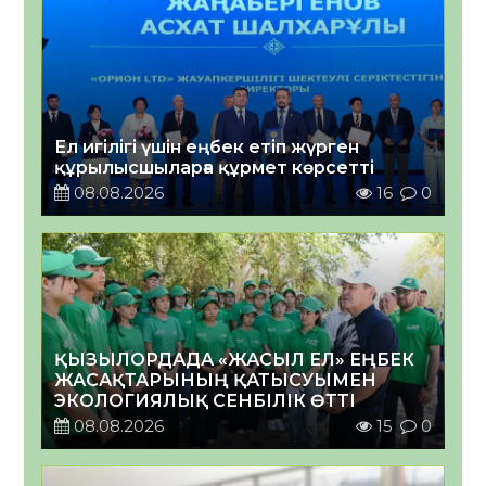
Ел игілігі үшін еңбек етіп жүрген
құрылысшыларға құрмет көрсетті
08.08.2026
16
0
ҚЫЗЫЛОРДАДА «ЖАСЫЛ ЕЛ» ЕҢБЕК
ЖАСАҚТАРЫНЫҢ ҚАТЫСУЫМЕН
ЭКОЛОГИЯЛЫҚ СЕНБІЛІК ӨТТІ
08.08.2026
15
0