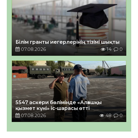
Білім гранты иегерлерінің тізімі шықты
07.08.2026
14
0
5547 әскери бөлімінде «Алғашқы
қызмет күні» іс-шарасы өтті
07.08.2026
48
0