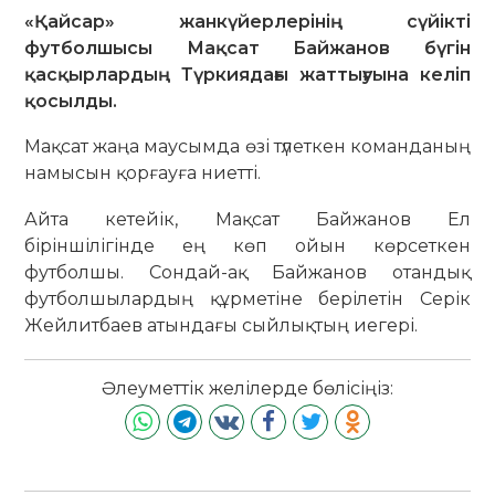
«Қайсар» жанкүйерлерінің сүйікті
футболшысы Мақсат Байжанов бүгін
қасқырлардың Түркиядағы жаттығуына келіп
қосылды.
Мақсат жаңа маусымда өзі түлеткен команданың
намысын қорғауға ниетті.
Айта кетейік, Мақсат Байжанов Ел
біріншілігінде ең көп ойын көрсеткен
футболшы. Сондай-ақ Байжанов отандық
футболшылардың құрметіне берілетін Серік
Жейлитбаев атындағы сыйлықтың иегері.
Әлеуметтік желілерде бөлісіңіз: