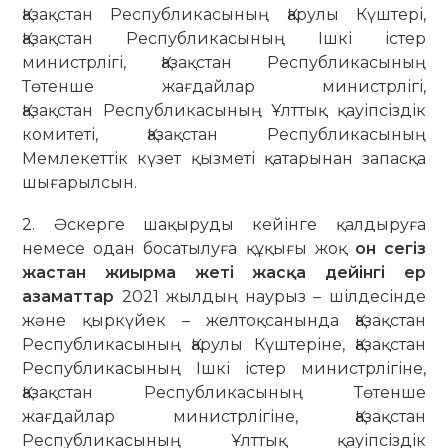
Қазақстан Республикасының Қарулы Күштері,
Қазақстан Республикасының Ішкі істер
министрлігі, Қазақстан Республикасының
Төтенше жағдайлар министрлігі,
Қазақстан Республикасының Ұлттық қауіпсіздік
комитеті, Қазақстан Республикасының
Мемлекеттік күзет қызметі қатарынан запасқа
шығарылсын.
2. Әскерге шақыруды кейінге қалдыруға
немесе одан босатылуға құқығы жоқ
он сегіз
жастан жиырма жеті жасқа дейінгі ер
азаматтар
2021 жылдың наурыз – шілдесінде
және қыркүйек – желтоқсанында Қазақстан
Республикасының Қарулы Күштеріне, Қазақстан
Республикасының Ішкі істер министрлігіне,
Қазақстан Республикасының Төтенше
жағдайлар министрлігіне, Қазақстан
Республикасының Ұлттық қауіпсіздік