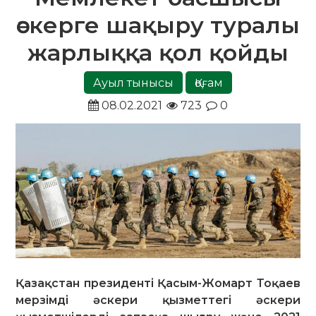
әскерге шақыру туралы
жарлыққа қол қойды
Ауыл тынысы
Қоғам
08.02.2021
723
0
Қазақстан президенті Қасым-Жомарт Тоқаев
мерзімді әскери қызметтегі әскери