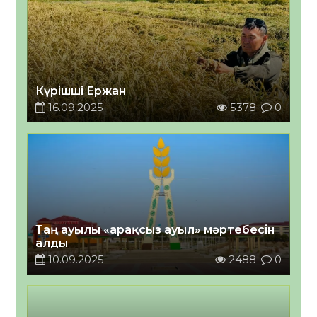
Күрішші Ержан
16.09.2025
5378
0
Таң ауылы «арақсыз ауыл» мәртебесін
алды
10.09.2025
2488
0