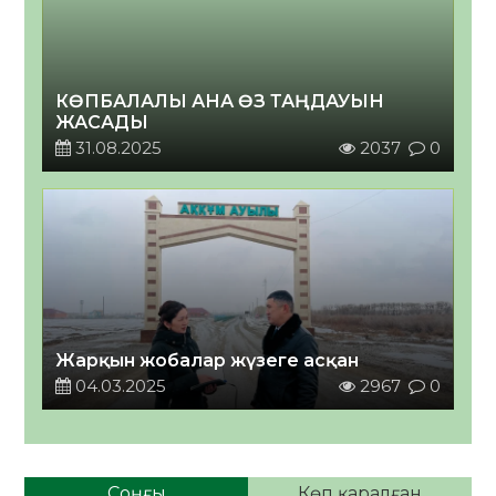
КӨПБАЛАЛЫ АНА ӨЗ ТАҢДАУЫН
ЖАСАДЫ
31.08.2025
2037
0
Жарқын жобалар жүзеге асқан
04.03.2025
2967
0
Соңғы
Көп қаралған