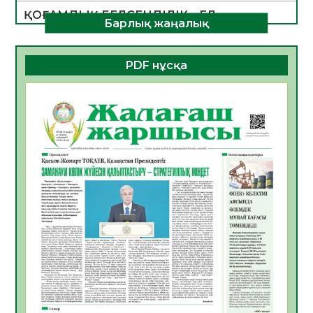
ҚОҒАМДЫҚ БЕЛСЕНДІЛІК – ЕЛ
Барлық жаңалық
ДАМУЫНЫҢ НЕГІЗІ
06.08.2026
36
0
PDF нұсқа
ҚҰРЫЛТАЙ САЙЛАУЫ – БОЛАШАҚҚА
БАСТАР ЖАУАПТЫ ТАҢДАУ
06.08.2026
38
0
Инфекциялық ауруларға қарсы иммундау
жұмыстарының тиімділігі
06.08.2026
40
0
Көкжөтел ауруы туралы
06.08.2026
36
0
АПВ вакцинасы туралы мәлімет
06.08.2026
36
0
Open Air: Қызылорда облысы полиция
департаменті 20 мыңнан астам
көрерменнің қауіпсіздігін қамтамасыз етті