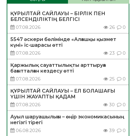
ҚҰРЫЛТАЙ САЙЛАУЫ – БІРЛІК ПЕН
БЕЛСЕНДІЛІКТІҢ БЕЛГІСІ
07.08.2026
26
0
5547 әскери бөлімінде «Алғашқы қызмет
күні» іс-шарасы өтті
07.08.2026
23
0
Қаржылық сауаттылықты арттыруға
бағытталған кездесу өтті
07.08.2026
25
0
ҚҰРЫЛТАЙ САЙЛАУЫ – ЕЛ БОЛАШАҒЫ
ҮШІН ЖАУАПТЫ ҚАДАМ
07.08.2026
30
0
Ауыл шаруашылығы – өңір экономикасының
негізгі тірегі
06.08.2026
39
0