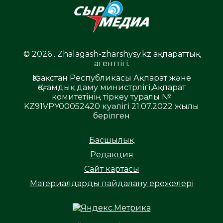
© 2026 . Zhalagash-zharshysy.kz ақпараттық
агенттігі.
Қазақстан Республикасы Ақпарат және
Қоғамдық даму министрлігі,Ақпарат
комитетінің тіркеу туралы №
KZ91VPY00052420 куәлігі 21.07.2022 жылы
берілген
Басшылық
Редакция
Сайт картасы
Материалдарды пайдалану ережелері