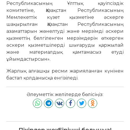
Республикасының Ұлттық қауіпсіздік
комитетіне, Қазақстан Республикасының
Мемлекеттік күзет қызметіне әскерге
шақырылған Қазақстан Республикасының
азаматтарын жөнелтуді және мерзімді әскери
қызметтің белгіленген мерзімдерін өткерген
әскери қызметшілерді шығаруды қаржылай
және материалдық қамтамасыз етуді
ұйымдастырсын».
Жарлық алғашқы ресми жарияланған күнінен
бастап қолданысқа енгізіледі.
Әлеуметтік желілерде бөлісіңіз:
Пікірлер жоқ. Бірінші болыңыз!