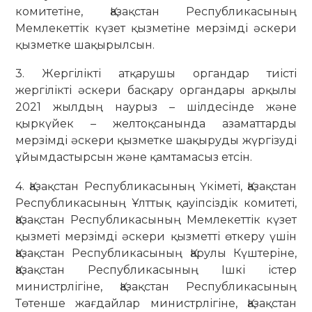
комитетіне, Қазақстан Республикасының
Мемлекеттік күзет қызметіне мерзімді әскери
қызметке шақырылсын.
3. Жергілікті атқарушы органдар тиісті
жергілікті әскери басқару органдары арқылы
2021 жылдың наурыз – шілдесінде және
қыркүйек – желтоқсанында азаматтарды
мерзімді әскери қызметке шақыруды жүргізуді
ұйымдастырсын және қамтамасыз етсін.
4. Қазақстан Республикасының Үкіметі, Қазақстан
Республикасының Ұлттық қауіпсіздік комитеті,
Қазақстан Республикасының Мемлекеттік күзет
қызметі мерзімді әскери қызметті өткеру үшін
Қазақстан Республикасының Қарулы Күштеріне,
Қазақстан Республикасының Ішкі істер
министрлігіне, Қазақстан Республикасының
Төтенше жағдайлар министрлігіне, Қазақстан