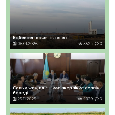
Еңбекпен еңсе тіктеген
06.01.2026
3524
0
Салық жеңілдігі – кәсіпкерлікке серпін
береді
25.11.2025
4029
0