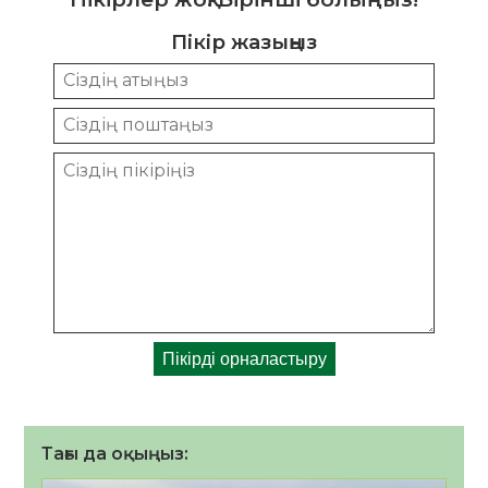
Пікір жазыңыз
Тағы да оқыңыз: