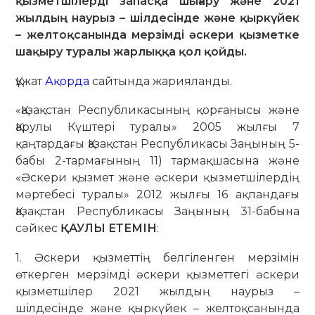
қызметшілерді запасқа шығару және 2021
жылдың наурыз – шілдесінде және қыркүйек
– желтоқсанында мерзімді әскери қызметке
шақыру туралы жарлыққа қол қойды.
Құжат
Ақорда
сайтында жарияланды.
«Қазақстан Республикасының қорғанысы және
Қарулы Күштері туралы» 2005 жылғы 7
қаңтардағы Қазақстан Республикасы Заңының 5-
бабы 2-тармағының 11) тармақшасына және
«Әскери қызмет және әскери қызметшілердің
мәртебесі туралы» 2012 жылғы 16 ақпандағы
Қазақстан Республикасы Заңының 31-бабына
сәйкес
ҚАУЛЫ ЕТЕМІН
:
1. Әскери қызметтің белгіленген мерзімін
өткерген мерзімді әскери қызметтегі әскери
қызметшілер 2021 жылдың наурыз –
шілдесінде және қыркүйек – желтоқсанында