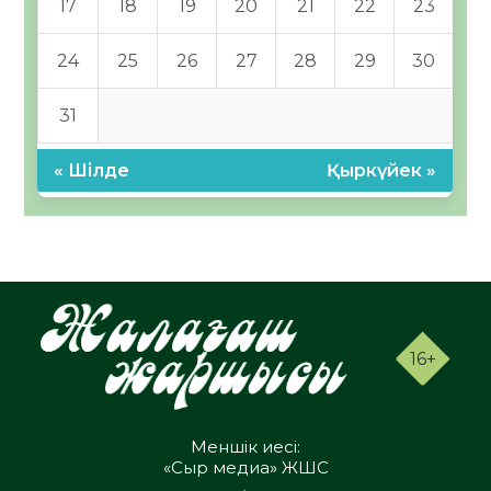
17
18
19
20
21
22
23
24
25
26
27
28
29
30
31
« Шілде
Қыркүйек »
16+
Меншік иесі:
«Сыр медиа» ЖШС