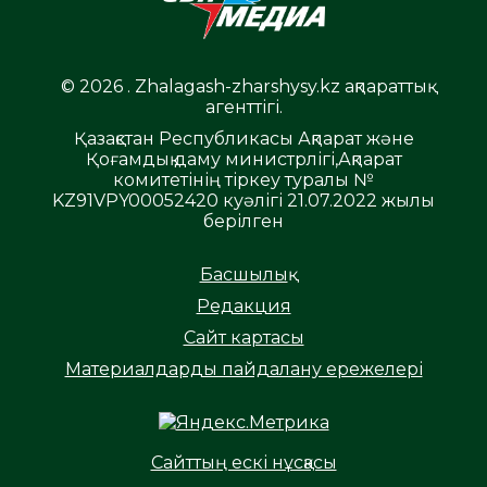
© 2026 . Zhalagash-zharshysy.kz ақпараттық
агенттігі.
Қазақстан Республикасы Ақпарат және
Қоғамдық даму министрлігі,Ақпарат
комитетінің тіркеу туралы №
KZ91VPY00052420 куәлігі 21.07.2022 жылы
берілген
Басшылық
Редакция
Сайт картасы
Материалдарды пайдалану ережелері
Сайттың ескі нұсқасы