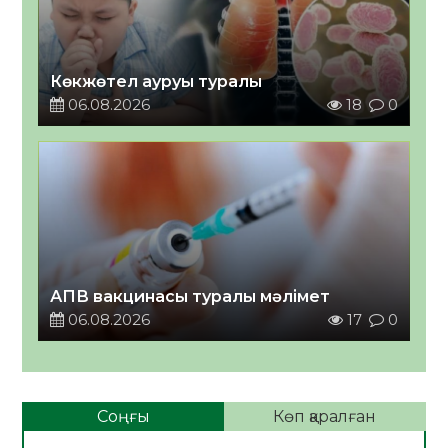
Көкжөтел ауруы туралы
06.08.2026
18
0
АПВ вакцинасы туралы мәлімет
06.08.2026
17
0
Соңғы
Көп қаралған