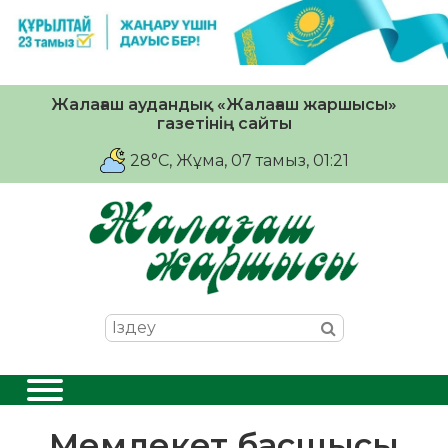
Жалағаш аудандық «Жалағаш жаршысы»
газетінің сайты
28°C
, Жұма, 07 тамыз, 01:21
Мемлекет басшысы