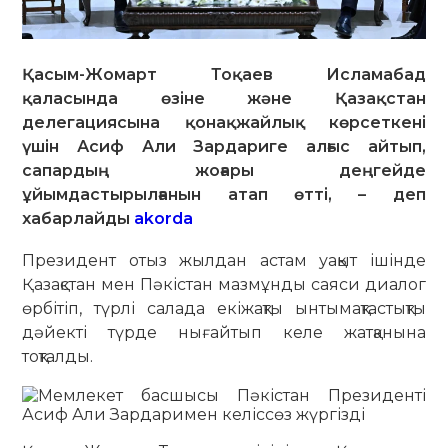
Қасым-Жомарт Тоқаев Исламабад
қаласында өзіне және Қазақстан
делегациясына қонақжайлық көрсеткені
үшін Асиф Али Зардариге алғыс айтып,
сапардың жоғары деңгейде
ұйымдастырылғанын атап өтті, – деп
хабарлайды
akorda
Президент отыз жылдан астам уақыт ішінде
Қазақстан мен Пәкістан мазмұнды саяси диалог
өрбітіп, түрлі салада екіжақты ынтымақтастықты
дәйекті түрде нығайтып келе жатқанына
тоқталды.