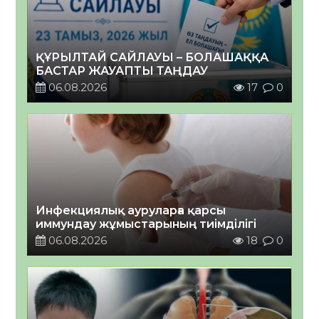
ҚҰРЫЛТАЙ САЙЛАУЫ – БОЛАШАҚҚА
БАСТАР ЖАУАПТЫ ТАҢДАУ
06.08.2026
17
0
Инфекциялық ауруларға қарсы
иммундау жұмыстарының тиімділігі
06.08.2026
18
0