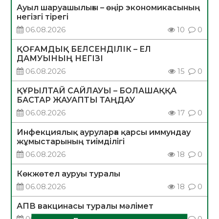
Ауыл шаруашылығы – өңір экономикасының
негізгі тірегі
06.08.2026
10
0
ҚОҒАМДЫҚ БЕЛСЕНДІЛІК – ЕЛ
ДАМУЫНЫҢ НЕГІЗІ
06.08.2026
15
0
ҚҰРЫЛТАЙ САЙЛАУЫ – БОЛАШАҚҚА
БАСТАР ЖАУАПТЫ ТАҢДАУ
06.08.2026
17
0
Инфекциялық ауруларға қарсы иммундау
жұмыстарының тиімділігі
06.08.2026
18
0
Көкжөтел ауруы туралы
06.08.2026
18
0
АПВ вакцинасы туралы мәлімет
06.08.2026
17
0