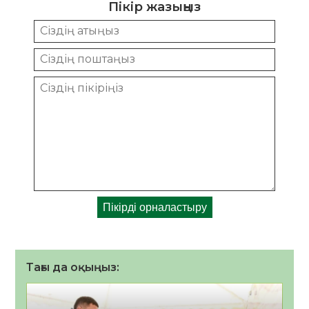
Пікір жазыңыз
Тағы да оқыңыз: