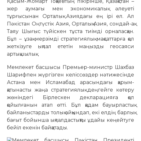
Қасым-Жомарт Тоқаевтың пікірінше, Қазақстан –
жер аумағы мен экономикалық әлеуеті
тұрғысынан Орталық Азиядағы ең ірі ел. Ал
Пәкістан Оңтүстік Азия, Орталық Азия, сондай-ақ
Таяу Шығыс түйіскен тұста тиімді орналасқан.
Бұл – ұзақ мерзімді стратегиялық мақсаттарға қол
жеткізуге ықпал ететін маңызды геосаяси
артықшылық.
Мемлекет басшысы Премьер-министр Шахбаз
Шарифпен жүргізген келіссөздер нәтижесінде
Астана мен Исламабад арасындағы қарым-
қатынасты жаңа стратегиялық деңгейге көтеру
жөніндегі Бірлескен декларацияға қол
қойылғанын атап өтті. Бұл қадам бауырластық
байланыстарды толық айқындап, екі елдің барлық
бағыт бойынша ықпалдастықты ұдайы кеңейтуге
бейіл екенін байқатады.