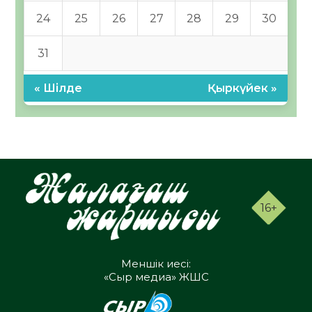
24
25
26
27
28
29
30
31
« Шілде
Қыркүйек »
16+
Меншік иесі:
«Сыр медиа» ЖШС