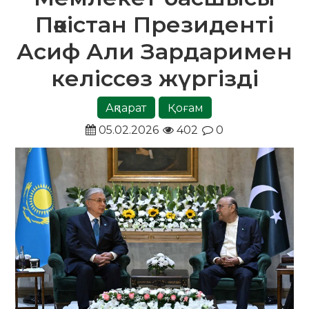
Пәкістан Президенті
Асиф Али Зардаримен
келіссөз жүргізді
Ақпарат
Қоғам
05.02.2026
402
0