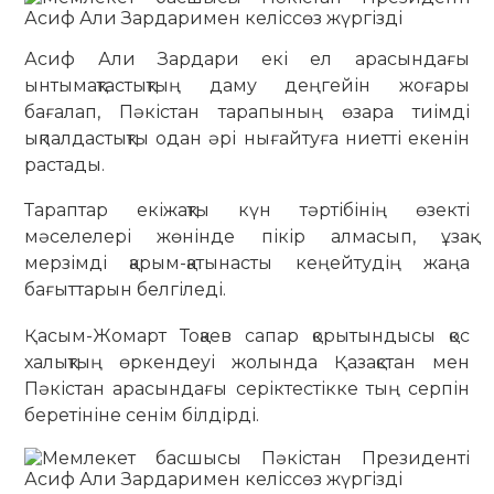
Асиф Али Зардари екі ел арасындағы
ынтымақтастықтың даму деңгейін жоғары
бағалап, Пәкістан тарапының өзара тиімді
ықпалдастықты одан әрі нығайтуға ниетті екенін
растады.
Тараптар екіжақты күн тәртібінің өзекті
мәселелері жөнінде пікір алмасып, ұзақ
мерзімді қарым-қатынасты кеңейтудің жаңа
бағыттарын белгіледі.
Қасым-Жомарт Тоқаев сапар қорытындысы қос
халықтың өркендеуі жолында Қазақстан мен
Пәкістан арасындағы серіктестікке тың серпін
беретініне сенім білдірді.