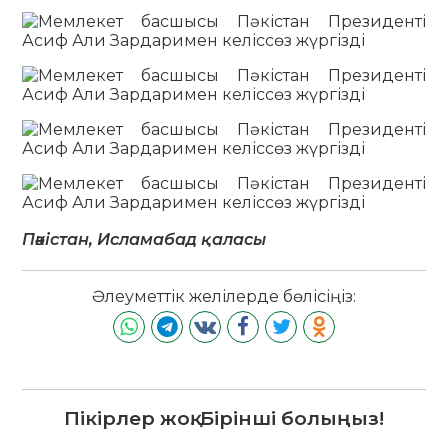
Пәкістан, Исламабад қаласы
Әлеуметтік желілерде бөлісіңіз:
Пікірлер жоқ. Бірінші болыңыз!