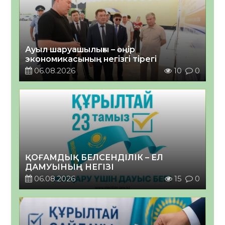
Ауыл шаруашылығы – өңір
экономикасының негізгі тірегі
06.08.2026
10
0
ҚОҒАМДЫҚ БЕЛСЕНДІЛІК – ЕЛ
ДАМУЫНЫҢ НЕГІЗІ
06.08.2026
15
0