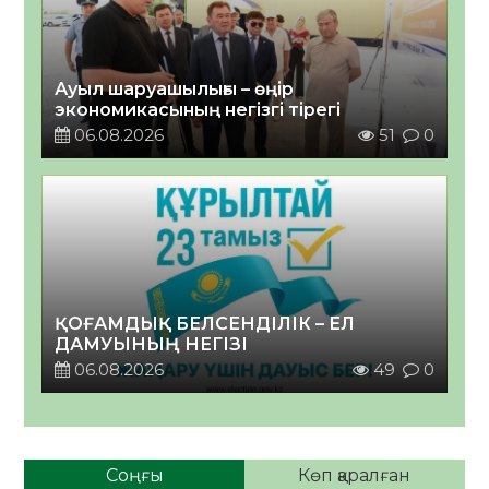
Ауыл шаруашылығы – өңір
экономикасының негізгі тірегі
06.08.2026
51
0
ҚОҒАМДЫҚ БЕЛСЕНДІЛІК – ЕЛ
ДАМУЫНЫҢ НЕГІЗІ
06.08.2026
49
0
Соңғы
Көп қаралған