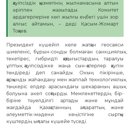
қауіпсіздік қызметінің жылнамасына алтын
әріппен жазылады. Комитет
ардагерлеріне көп жылғы еңбегі үшін зор
алғыс айтамын, – деді Қасым-Жомарт
Тоқаев.
Президент күшейіп келе жатқан геосаяси
шиеленіс, бұрын-соңды болмаған санкциялық
текетірес, гибридті қақтығыстардың таралуы
ұлттық қауіпсіздікке жаңа сын-қатерлер қаупін
төндіреді деп санайды. Оның пікірінше,
қарқынды жаһандану мен жаппай технологиялық
төңкеріс елдер арасындағы шекараның ашық
болуына әкеп соқтырды. Мемлекеттердің бір-
біріне тәуелділігі артады және мұндай
жағдайда Қазақстанның ақпараттық және
әлеуметтік-мәдени кеңістігіне сыртқы
күштердің ықпалы күшейе түседі.