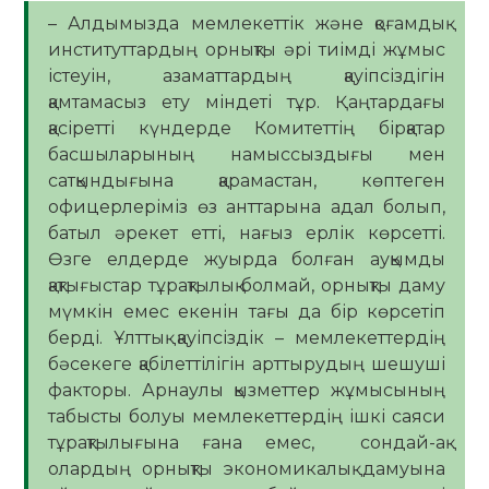
– Алдымызда мемлекеттік және қоғамдық
институттардың орнықты әрі тиімді жұмыс
істеуін, азаматтардың қауіпсіздігін
қамтамасыз ету міндеті тұр. Қаңтардағы
қасіретті күндерде Комитеттің бірқатар
басшыларының намыссыздығы мен
сатқындығына қарамастан, көптеген
офицерлеріміз өз анттарына адал болып,
батыл әрекет етті, нағыз ерлік көрсетті.
Өзге елдерде жуырда болған ауқымды
қақтығыстар тұрақтылық болмай, орнықты даму
мүмкін емес екенін тағы да бір көрсетіп
берді. Ұлттық қауіпсіздік – мемлекеттердің
бәсекеге қабілеттілігін арттырудың шешуші
факторы. Арнаулы қызметтер жұмысының
табысты болуы мемлекеттердің ішкі саяси
тұрақтылығына ғана емес, сондай-ақ
олардың орнықты экономикалық дамуына