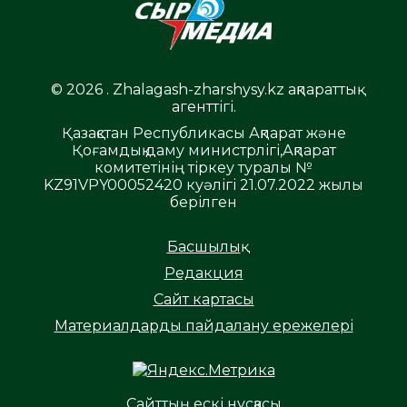
© 2026 . Zhalagash-zharshysy.kz ақпараттық
агенттігі.
Қазақстан Республикасы Ақпарат және
Қоғамдық даму министрлігі,Ақпарат
комитетінің тіркеу туралы №
KZ91VPY00052420 куәлігі 21.07.2022 жылы
берілген
Басшылық
Редакция
Сайт картасы
Материалдарды пайдалану ережелері
Сайттың ескі нұсқасы