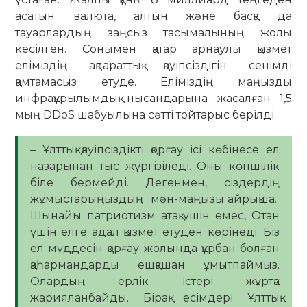
асатын валюта, алтын және басқа да
тауарлардың заңсыз тасымалының жолы
кесілген. Сонымен қатар арнаулы қызмет
еліміздің ақпараттық қауіпсіздігін сенімді
қамтамасыз етуде. Еліміздің маңызды
инфрақұрылымдық нысандарына жасалған 1,5
мың DDoS шабуылына сәтті тойтарыс берілді.
– Ұлттық қауіпсіздікті қорғау ісі көбінесе ел
назарынан тыс жүргізіледі. Оны көпшілік
біле бермейді. Дегенмен, сіздердің
жұмыстарыңыздың мән-маңызы айрықша.
Шынайы патриотизм атақ үшін емес, Отан
үшін елге адал қызмет етуден көрінеді. Біз
ел мүддесін қорғау жолында құрбан болған
қаһармандарды ешқашан ұмытпаймыз.
Олардың ерлік істері жұртқа
жарияланбайды. Бірақ есімдері Ұлттық