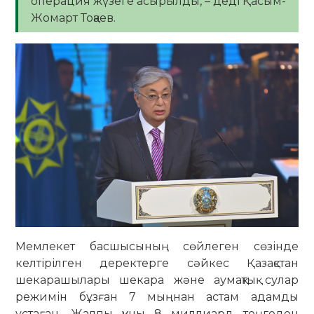
операция жүзеге асырылды, – деді Қасым-
Жомарт Тоқаев.
Мемлекет басшысының сөйлеген сөзінде
келтірілген деректерге сәйкес Қазақстан
шекарашылары шекара және аумақтық сулар
режимін бұзған 7 мыңнан астам адамды
ұстаған. Жалпы құны 8 миллиард теңгеден