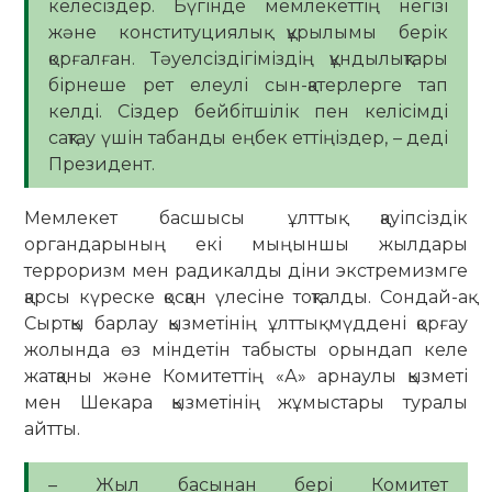
келесіздер. Бүгінде мемлекеттің негізі
және конституциялық құрылымы берік
қорғалған. Тәуелсіздігіміздің құндылықтары
бірнеше рет елеулі сын-қатерлерге тап
келді. Сіздер бейбітшілік пен келісімді
сақтау үшін табанды еңбек еттіңіздер, – деді
Президент.
Мемлекет басшысы ұлттық қауіпсіздік
органдарының екі мыңыншы жылдары
терроризм мен радикалды діни экстремизмге
қарсы күреске қосқан үлесіне тоқталды. Сондай-ақ
Сыртқы барлау қызметінің ұлттық мүддені қорғау
жолында өз міндетін табысты орындап келе
жатқаны және Комитеттің «А» арнаулы қызметі
мен Шекара қызметінің жұмыстары туралы
айтты.
– Жыл басынан бері Комитет