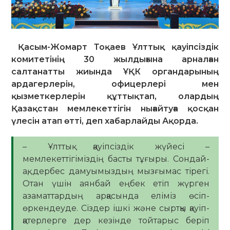
Қасым-Жомарт Тоқаев Ұлттық қауіпсіздік
комитетінің 30 жылдығына арналған
салтанатты жиында ҰҚК органдарының
ардагерлерін, офицерлері мен
қызметкерлерін құттықтап, олардың
Қазақстан мемлекеттігін нығайтуға қосқан
үлесін атап өтті, деп хабарлайды Ақорда.
– Ұлттық қауіпсіздік жүйесі –
мемлекеттігіміздің басты тұғыры. Сондай-
ақ, дербес дамуымыздың мызғымас тірегі.
Отан үшін аянбай еңбек етіп жүрген
азаматтардың арқасында еліміз өсіп-
өркендеуде. Сіздер ішкі және сыртқы қауіп-
қатерлерге дер кезінде тойтарыс беріп