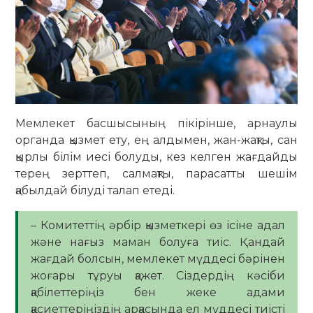
Мемлекет басшысының пікірінше, арнаулы
органда қызмет ету, ең алдымен, жан-жақты, сан
қырлы білім иесі болуды, кез келген жағдайды
терең зерттеп, салмақты, парасатты шешім
қабылдай білуді талап етеді.
– Комитеттің әрбір қызметкері өз ісіне адал
және нағыз маман болуға тиіс. Қандай
жағдай болсын, мемлекет мүддесі бәрінен
жоғары тұруы қажет. Сіздердің кәсіби
қабілеттеріңіз бен жеке адами
қасиеттеріңіздің арқасында ел мүддесі тиісті