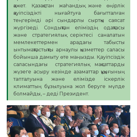
қажет. Қазақстан жаһандық және өңірлік
қауіпсіздікті нығайтуға бағытталған
теңгерімді әрі сындарлы сыртқы саясат
жүргізеді. Сондықтан еліміздің одақтасы
және стратегиялық серіктесі саналатын
мемлекеттермен арадағы табысты
ынтымақтастықты арнаулы қызметтер саласы
бойынша дамыту өте маңызды. Қауіпсіздік
саласындағы стратегиялық мақсаттарды
жүзеге асыру кезінде азаматтар құқығының
тапталуына және елімізде іскерлік
климаттың бұзылуына жол беруге мүлде
болмайды, – деді Президент.