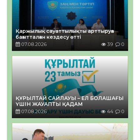
Қаржылық сауаттылықты арттыруға
бағытталған кездесу өтті
07.08.2026
39
0
ҚҰРЫЛТАЙ САЙЛАУЫ – ЕЛ БОЛАШАҒЫ
ҮШІН ЖАУАПТЫ ҚАДАМ
07.08.2026
44
0