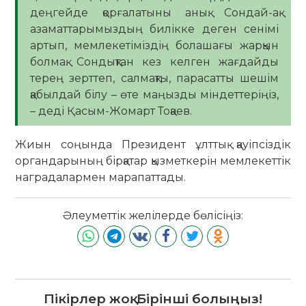
деңгейде қорғалатыны анық. Сондай-ақ
азаматтарымыздың билікке деген сенімі
артып, мемлекетіміздің болашағы жарқын
болмақ. Сондықтан кез келген жағдайды
терең зерттеп, салмақты, парасатты шешім
қабылдай білу – өте маңызды міндеттеріңіз,
– деді Қасым-Жомарт Тоқаев.
Жиын соңында Президент ұлттық қауіпсіздік
органдарының бірқатар қызметкерін мемлекеттік
наградалармен марапаттады.
Әлеуметтік желілерде бөлісіңіз:
Пікірлер жоқ. Бірінші болыңыз!