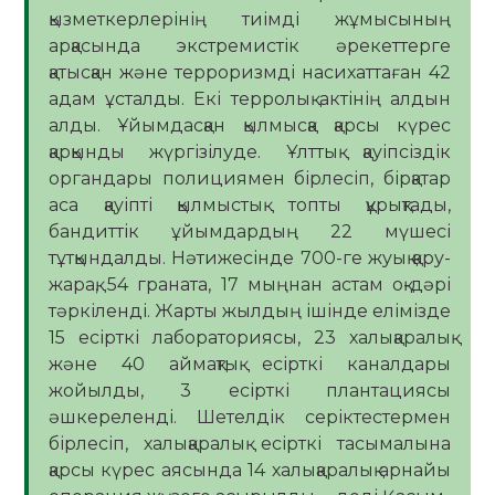
қызметкерлерінің тиімді жұмысының
арқасында экстремистік әрекеттерге
қатысқан және терроризмді насихаттаған 42
адам ұсталды. Екі терролық актінің алдын
алды. Ұйымдасқан қылмысқа қарсы күрес
қарқынды жүргізілуде. Ұлттық қауіпсіздік
органдары полициямен бірлесіп, бірқатар
аса қауіпті қылмыстық топты құрықтады,
бандиттік ұйымдардың 22 мүшесі
тұтқындалды. Нәтижесінде 700-ге жуық қару-
жарақ, 54 граната, 17 мыңнан астам оқ-дәрі
тәркіленді. Жарты жылдың ішінде елімізде
15 есірткі лабораториясы, 23 халықаралық
және 40 аймақтық есірткі каналдары
жойылды, 3 есірткі плантациясы
әшкереленді. Шетелдік серіктестермен
бірлесіп, халықаралық есірткі тасымалына
қарсы күрес аясында 14 халықаралық арнайы