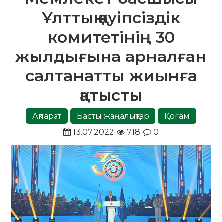
Ұлттық қауіпсіздік
комитетінің 30
жылдығына арналған
салтанатты жиынға
қатысты
Ақпарат
Басты жаңалықтар
Қоғам
13.07.2022
718
0