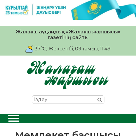
Жалағаш аудандық «Жалағаш жаршысы»
газетінің сайты
37°C
, Жексенбі, 09 тамыз, 11:49
Мемлекет басшысы