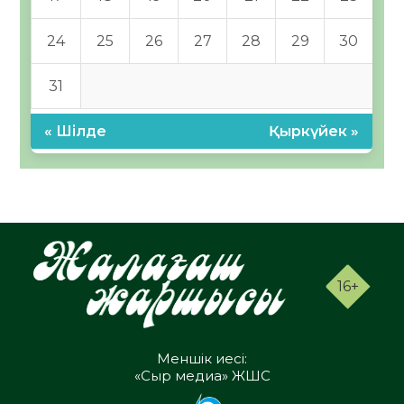
24
25
26
27
28
29
30
31
« Шілде
Қыркүйек »
16+
Меншік иесі:
«Сыр медиа» ЖШС