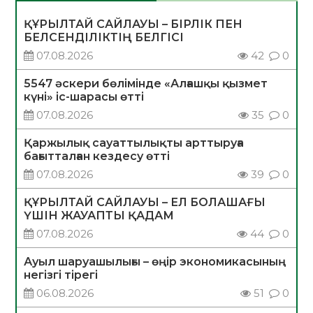
ҚҰРЫЛТАЙ САЙЛАУЫ – БІРЛІК ПЕН
БЕЛСЕНДІЛІКТІҢ БЕЛГІСІ
07.08.2026
42
0
5547 әскери бөлімінде «Алғашқы қызмет
күні» іс-шарасы өтті
07.08.2026
35
0
Қаржылық сауаттылықты арттыруға
бағытталған кездесу өтті
07.08.2026
39
0
ҚҰРЫЛТАЙ САЙЛАУЫ – ЕЛ БОЛАШАҒЫ
ҮШІН ЖАУАПТЫ ҚАДАМ
07.08.2026
44
0
Ауыл шаруашылығы – өңір экономикасының
негізгі тірегі
06.08.2026
51
0