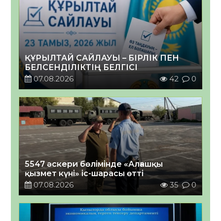
ҚҰРЫЛТАЙ САЙЛАУЫ – БІРЛІК ПЕН
БЕЛСЕНДІЛІКТІҢ БЕЛГІСІ
07.08.2026
42
0
5547 әскери бөлімінде «Алғашқы
қызмет күні» іс-шарасы өтті
07.08.2026
35
0