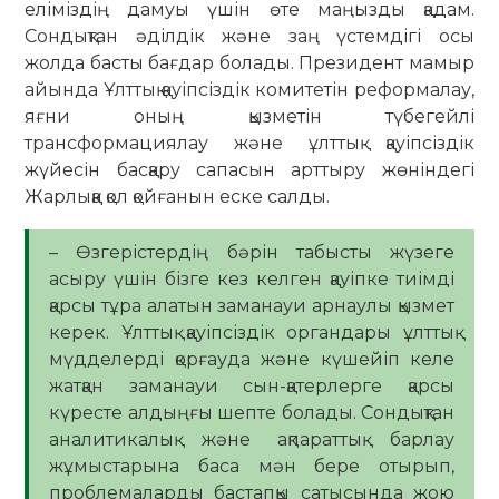
еліміздің дамуы үшін өте маңызды қадам.
Сондықтан әділдік және заң үстемдігі осы
жолда басты бағдар болады. Президент мамыр
айында Ұлттық қауіпсіздік комитетін реформалау,
яғни оның қызметін түбегейлі
трансформациялау және ұлттық қауіпсіздік
жүйесін басқару сапасын арттыру жөніндегі
Жарлыққа қол қойғанын еске салды.
– Өзгерістердің бәрін табысты жүзеге
асыру үшін бізге кез келген қауіпке тиімді
қарсы тұра алатын заманауи арнаулы қызмет
керек. Ұлттық қауіпсіздік органдары ұлттық
мүдделерді қорғауда және күшейіп келе
жатқан заманауи сын-қатерлерге қарсы
күресте алдыңғы шепте болады. Сондықтан
аналитикалық және ақпараттық барлау
жұмыстарына баса мән бере отырып,
проблемаларды бастапқы сатысында жою