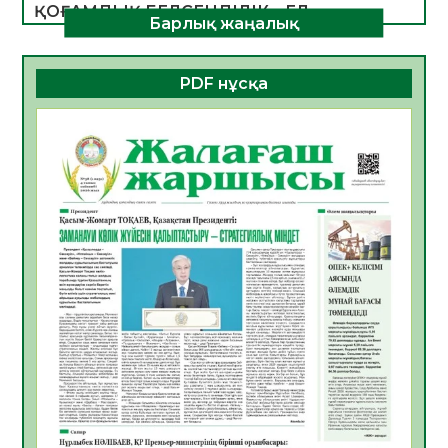
ҚОҒАМДЫҚ БЕЛСЕНДІЛІК – ЕЛ
Барлық жаңалық
ДАМУЫНЫҢ НЕГІЗІ
06.08.2026
49
0
PDF нұсқа
ҚҰРЫЛТАЙ САЙЛАУЫ – БОЛАШАҚҚА
БАСТАР ЖАУАПТЫ ТАҢДАУ
06.08.2026
51
0
Инфекциялық ауруларға қарсы иммундау
жұмыстарының тиімділігі
06.08.2026
53
0
Көкжөтел ауруы туралы
06.08.2026
51
0
АПВ вакцинасы туралы мәлімет
06.08.2026
49
0
Open Air: Қызылорда облысы полиция
департаменті 20 мыңнан астам
көрерменнің қауіпсіздігін қамтамасыз етті