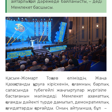
айтарлықтай дәрежеде байланысты, – деді
Мемлекет басшысы.
Қасым-Жомарт Тоқаев еліміздің Жаңа
Қазақстанды құруға кіріскенін, қоғамның барлық
саласында түбегейлі жаңғыртулар жүргізіле
бастағанын мәлімдеді. Мемлекет азаматтық
қоғамды дәйекті түрде дамытып, демократиялық
қағидаттарды қорғайды. Оның айтуынша, бұл –