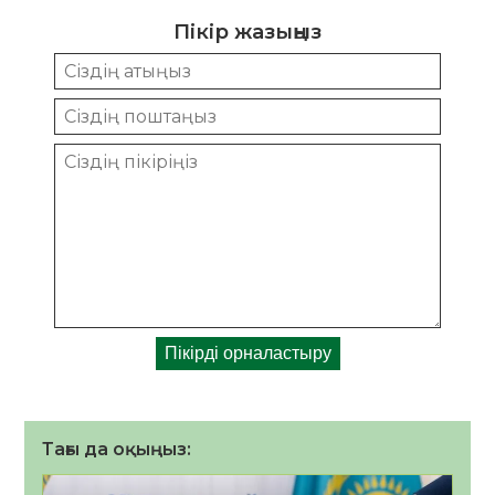
Пікір жазыңыз
Тағы да оқыңыз: