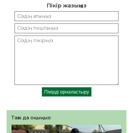
Пікір жазыңыз
Тағы да оқыңыз: