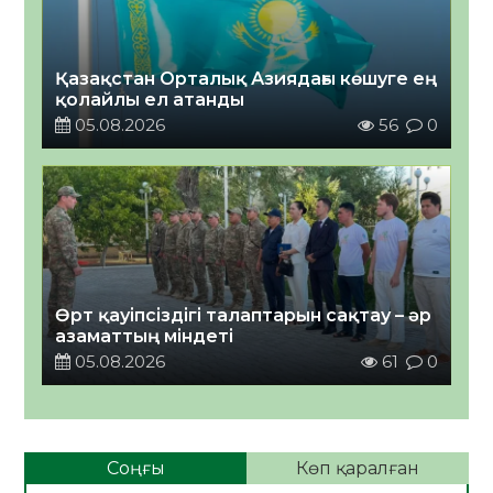
Қазақстан Орталық Азиядағы көшуге ең
қолайлы ел атанды
05.08.2026
56
0
Өрт қауіпсіздігі талаптарын сақтау – әр
азаматтың міндеті
05.08.2026
61
0
Соңғы
Көп қаралған