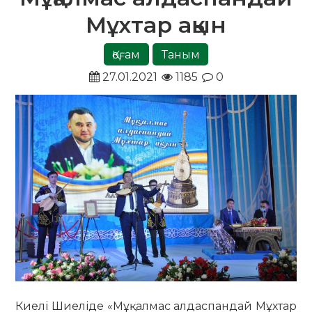
Мұхтар ақын
Қоғам
Таным
27.01.2021
1185
0
Киелі Шиеліде «Мұқалмас алдаспандай Мұхтар