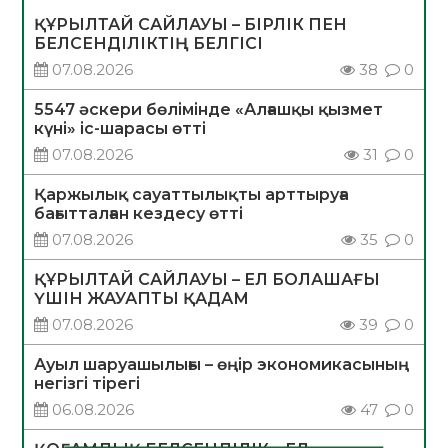
ҚҰРЫЛТАЙ САЙЛАУЫ – БІРЛІК ПЕН
БЕЛСЕНДІЛІКТІҢ БЕЛГІСІ
07.08.2026
38
0
5547 әскери бөлімінде «Алғашқы қызмет
күні» іс-шарасы өтті
07.08.2026
31
0
Қаржылық сауаттылықты арттыруға
бағытталған кездесу өтті
07.08.2026
35
0
ҚҰРЫЛТАЙ САЙЛАУЫ – ЕЛ БОЛАШАҒЫ
ҮШІН ЖАУАПТЫ ҚАДАМ
07.08.2026
39
0
Ауыл шаруашылығы – өңір экономикасының
негізгі тірегі
06.08.2026
47
0