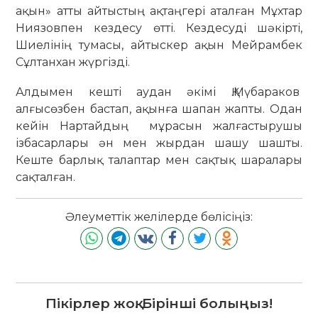
ақын» атты айтыстың ақтаңгері аталған Мұхтар
Ниязовпен кездесу өтті. Кездесуді шәкірті,
Шиелінің тумасы, айтыскер ақын Мейрамбек
Сұлтанхан жүргізді.
Алдымен кешті аудан әкімі Қ.Мүбараков
алғысөзбен бастап, ақынға шапан жапты. Одан
кейін Нартайдың мұрасын жалғастырушы
ізбасарлары ән мен жырдан шашу шашты.
Кеште барлық талаптар мен сақтық шаралары
сақталған.
Әлеуметтік желілерде бөлісіңіз:
Пікірлер жоқ. Бірінші болыңыз!