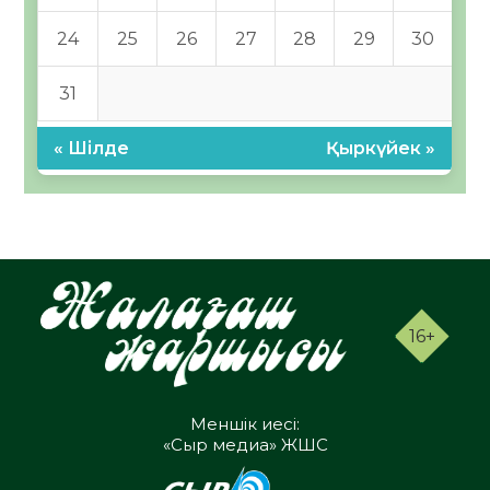
24
25
26
27
28
29
30
31
« Шілде
Қыркүйек »
16+
Меншік иесі:
«Сыр медиа» ЖШС