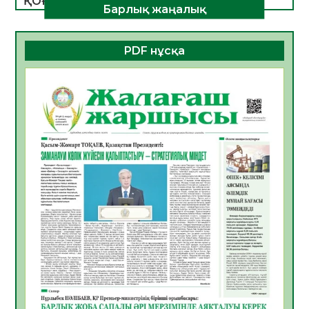
ҚОҒАМДЫҚ БЕЛСЕНДІЛІК – ЕЛ
Барлық жаңалық
ДАМУЫНЫҢ НЕГІЗІ
06.08.2026
45
0
PDF нұсқа
ҚҰРЫЛТАЙ САЙЛАУЫ – БОЛАШАҚҚА
БАСТАР ЖАУАПТЫ ТАҢДАУ
06.08.2026
46
0
Инфекциялық ауруларға қарсы иммундау
жұмыстарының тиімділігі
06.08.2026
49
0
Көкжөтел ауруы туралы
06.08.2026
45
0
АПВ вакцинасы туралы мәлімет
06.08.2026
44
0
Open Air: Қызылорда облысы полиция
департаменті 20 мыңнан астам
көрерменнің қауіпсіздігін қамтамасыз етті