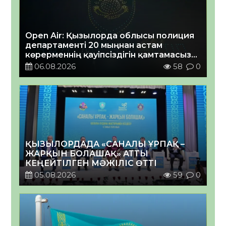
Open Air: Қызылорда облысы полиция
департаменті 20 мыңнан астам
көрерменнің қауіпсіздігін қамтамасыз
етті
06.08.2026
58
0
ҚЫЗЫЛОРДАДА «САНАЛЫ ҰРПАҚ –
ЖАРҚЫН БОЛАШАҚ» АТТЫ
КЕҢЕЙТІЛГЕН МӘЖІЛІС ӨТТІ
05.08.2026
59
0