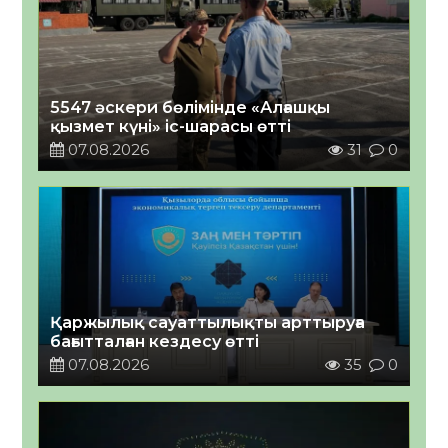
5547 әскери бөлімінде «Алғашқы
қызмет күні» іс-шарасы өтті
07.08.2026
31
0
Қаржылық сауаттылықты арттыруға
бағытталған кездесу өтті
07.08.2026
35
0