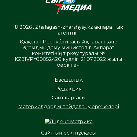
© 2026 . Zhalagash-zharshysy.kz ақпараттық
агенттігі.
Қазақстан Республикасы Ақпарат және
Қоғамдық даму министрлігі,Ақпарат
комитетінің тіркеу туралы №
KZ91VPY00052420 куәлігі 21.07.2022 жылы
берілген
Басшылық
Редакция
Сайт картасы
Материалдарды пайдалану ережелері
Сайттың ескі нұсқасы