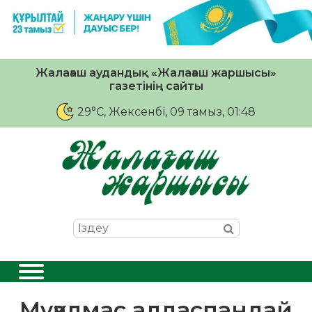
Жалағаш аудандық «Жалағаш жаршысы»
газетінің сайты
29°C
, Жексенбі, 09 тамыз, 01:48
Мұқалмас алдаспандай