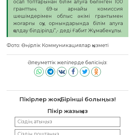
осал топтарынан білім алуға бөлінген 100
гранттың 69-ы арнайы комиссия
шешімдерімен облыс әкімі грантымен
жоғарғы оқу орнындарында білім алуға
қолдау білдірілді”,- деді Ғабит Жұмабекұлы.
Фото: Өңірлік Коммуникациялар қызметі
Әлеуметтік желілерде бөлісіңіз:
Пікірлер жоқ. Бірінші болыңыз!
Пікір жазыңыз