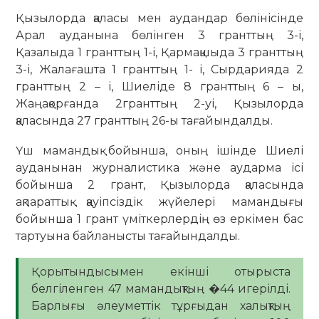
Қызылорда қаласы мен аудандар бөлінісінде
Арал ауданына бөлінген 3 гранттың 3-і,
Қазалыда 1 гранттың 1-і, Қармақшыда 3 гранттың
3-і, Жалағашта 1 гранттың 1- і, Сырдарияда 2
гранттың 2 – і, Шиеліде 8 гранттың 6 – ы,
Жаңақорғанда 2гранттың 2-уі, Қызылорда
қаласында 27 гранттың 26-ы тағайындалды.
Үш мамандық бойынша, оның ішінде Шиелі
ауданынан журналистика және аударма ісі
бойынша 2 грант, Қызылорда қаласында
ақпараттық қауіпсіздік жүйелері мамандығы
бойынша 1 грант үміткерлердің өз еркімен бас
тартуына байланысты тағайындалды.
Қорытындысымен екінші отырыста
белгіленген 47 мамандықтың �44 игерілді.
Барлығы әлеуметтік тұрғыдан халықтың