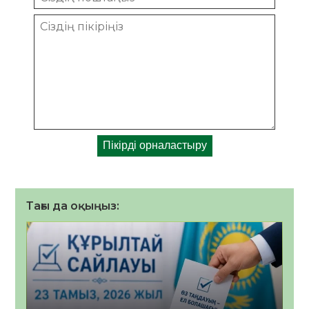
Тағы да оқыңыз: