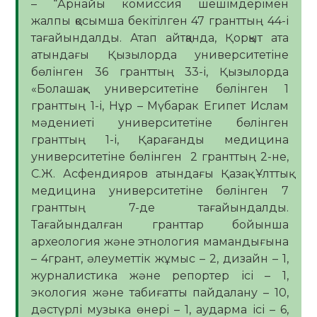
– “Арнайы комиссия шешімдерімен
жалпы қосымша бекітілген 47 гранттың 44-і
тағайындалды. Атап айтқанда, Қорқыт ата
атындағы Қызылорда университетіне
бөлінген 36 гранттың 33-і, Қызылорда
«Болашақ» университетіне бөлінген 1
гранттың 1-і, Нұр – Мүбарак Египет Ислам
мәдениеті университетіне бөлінген
гранттың 1-і, Қарағанды медицина
университетіне бөлінген 2 гранттың 2-не,
С.Ж. Асфендияров атындағы Қазақ Ұлттық
медицина университетіне бөлінген 7
гранттың 7-де тағайындалды.
Тағайындалған гранттар бойынша
археология және этнология мамандығына
– 4грант, әлеуметтік жұмыс – 2, дизайн – 1,
журналистика және репортер ісі – 1,
экология және табиғатты пайдалану – 10,
дәстүрлі музыка өнері – 1, аударма ісі – 6,