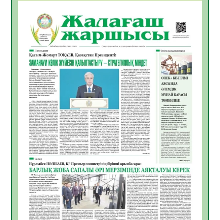
БАСТАР ЖАУАПТЫ ТАҢДАУ
06.08.2026
52
0
Инфекциялық ауруларға қарсы иммундау
жұмыстарының тиімділігі
06.08.2026
54
0
Көкжөтел ауруы туралы
06.08.2026
52
0
АПВ вакцинасы туралы мәлімет
06.08.2026
51
0
Open Air: Қызылорда облысы полиция
департаменті 20 мыңнан астам
көрерменнің қауіпсіздігін қамтамасыз етті
06.08.2026
63
0
ҚЫЗЫЛОРДАДА «САНАЛЫ ҰРПАҚ –
ЖАРҚЫН БОЛАШАҚ» АТТЫ КЕҢЕЙТІЛГЕН
МӘЖІЛІС ӨТТІ