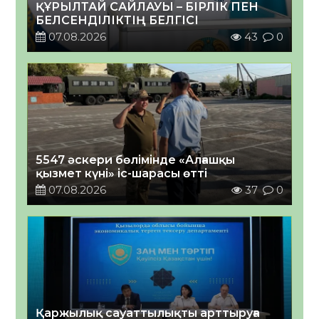
ҚҰРЫЛТАЙ САЙЛАУЫ – БІРЛІК ПЕН
БЕЛСЕНДІЛІКТІҢ БЕЛГІСІ
07.08.2026
43
0
5547 әскери бөлімінде «Алғашқы
қызмет күні» іс-шарасы өтті
07.08.2026
37
0
Қаржылық сауаттылықты арттыруға