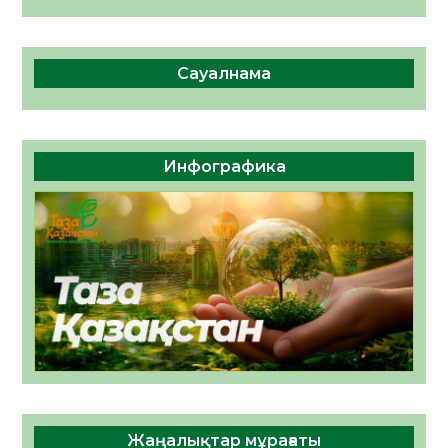
Сауалнама
Инфографика
Жаңалықтар мұрағаты