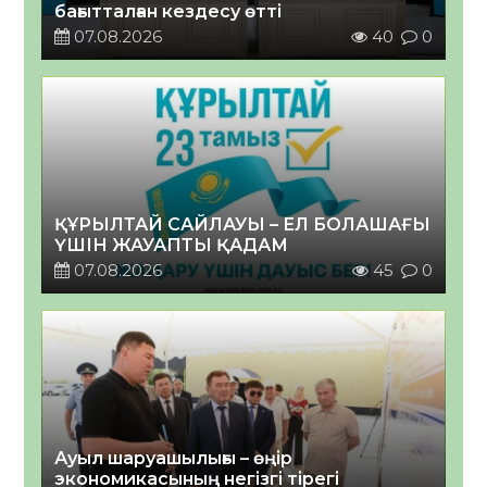
бағытталған кездесу өтті
07.08.2026
40
0
ҚҰРЫЛТАЙ САЙЛАУЫ – ЕЛ БОЛАШАҒЫ
ҮШІН ЖАУАПТЫ ҚАДАМ
07.08.2026
45
0
Ауыл шаруашылығы – өңір
экономикасының негізгі тірегі