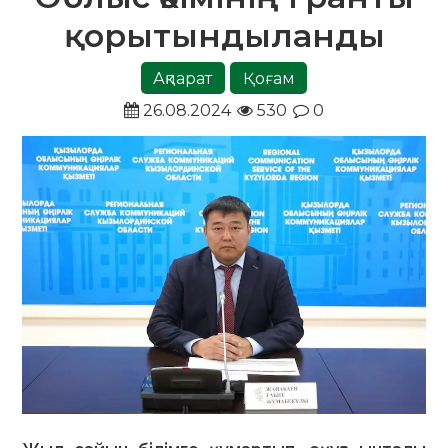
қорытындыланды
Ақпарат
Қоғам
26.08.2024
530
0