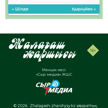
« Шілде
Қыркүйек »
16+
Меншік иесі:
«Сыр медиа» ЖШС
© 2026 . Zhalagash-zharshysy.kz ақпараттық