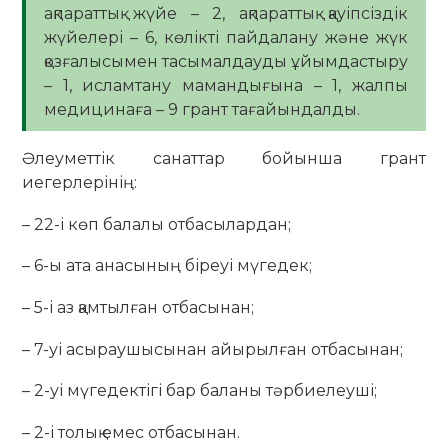
ақпараттық жүйе – 2, ақпараттық қауіпсіздік
жүйелері – 6, көлікті пайдалану және жүк
қозғалысымен тасымалдауды ұйымдастыру
– 1, исламтану мамандығына – 1, жалпы
медицинаға – 9 грант тағайындалды.
Әлеуметтік санаттар бойынша грант
иегерлерінің:
– 22-і көп балалы отбасылардан;
– 6-ы ата анасының біреуі мүгедек;
– 5-і аз қамтылған отбасынан;
– 7-уі асыраушысынан айырылған отбасынан;
– 2-уі мүгедектігі бар баланы тәрбиелеуші;
– 2-і толық емес отбасынан.