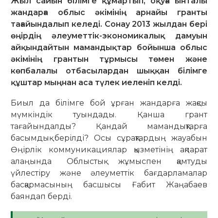
Жыл сайын білімге құмартып, оқуға ынталы
жандарға облыс әкімінің арнайы гранты
тағайындалып келеді. Сонау 2013 жылдан бері
өңірдің әлеуметтік-экономикалық дамуын
айқындайтын мамандықтар бойынша облыс
әкімінің грантын тұрмысы төмен және
көпбалалы отбасылардан шыққан білімге
құштар мыңнан аса түлек иеленіп келді.
Биыл да білімге бой ұрған жандарға жақсы
мүмкіндік туындады. Қанша грант
тағайындалды? Қандай мамандықтарға
басымдық берілді? Осы сұрақтардың жауабын
Өңірлік коммуникациялар қызметінің ақпарат
алаңында Облыстық жұмыспен қамтуды
үйлестіру және әлеуметтік бағдарламалар
басқармасының басшысы Ғабит Жаңабаев
баяндап берді.