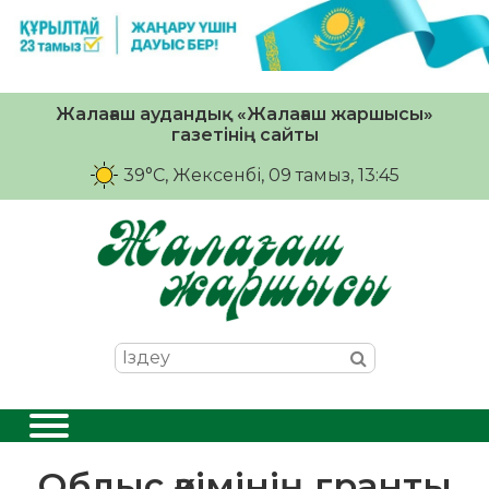
Жалағаш аудандық «Жалағаш жаршысы»
газетінің сайты
39°C
, Жексенбі, 09 тамыз, 13:45
Облыс әкімінің гранты