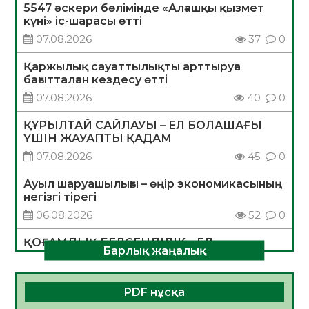
5547 әскери бөлімінде «Алғашқы қызмет
күні» іс-шарасы өтті
07.08.2026
37
0
Қаржылық сауаттылықты арттыруға
бағытталған кездесу өтті
07.08.2026
40
0
ҚҰРЫЛТАЙ САЙЛАУЫ – ЕЛ БОЛАШАҒЫ
ҮШІН ЖАУАПТЫ ҚАДАМ
07.08.2026
45
0
Ауыл шаруашылығы – өңір экономикасының
негізгі тірегі
06.08.2026
52
0
ҚОҒАМДЫҚ БЕЛСЕНДІЛІК – ЕЛ
Барлық жаңалық
ДАМУЫНЫҢ НЕГІЗІ
06.08.2026
50
0
PDF нұсқа
ҚҰРЫЛТАЙ САЙЛАУЫ – БОЛАШАҚҚА