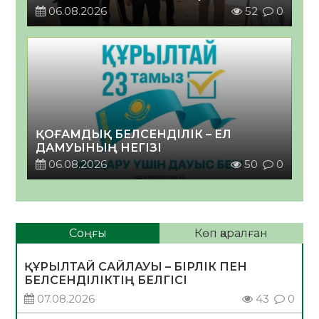
06.08.2026
52
0
ҚОҒАМДЫҚ БЕЛСЕНДІЛІК – ЕЛ
ДАМУЫНЫҢ НЕГІЗІ
06.08.2026
50
0
Соңғы
Көп қаралған
ҚҰРЫЛТАЙ САЙЛАУЫ – БІРЛІК ПЕН
БЕЛСЕНДІЛІКТІҢ БЕЛГІСІ
07.08.2026
43
0