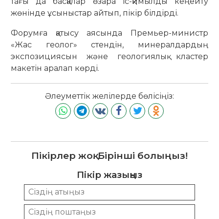
тағы да басқалар өзара іс-қимылды кеңейту
жөнінде ұсыныстар айтып, пікір білдірді.
Форумға қатысу аясында Премьер-министр
«Жас геолог» стендін, минералдардың
экспозициясын және геологиялық кластер
макетін аралап көрді.
Әлеуметтік желілерде бөлісіңіз:
Пікірлер жоқ. Бірінші болыңыз!
Пікір жазыңыз