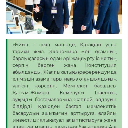
«Биыл – шын мәнінде, Қазақстан үшін
тарихи жыл. Экономика мен қоғамның
барлық саласын одан әрі жаңғырту ісіне тың
серпін берген жаңа Конституция
қабылданды. Жалпыхалықтық референдумда
еліміздің азаматтары нағыз отаншылдықтың
үлгісін көрсетіп, Мемлекет басшысы
Қасым-Жомарт Кемелұлы Тоқаевтың
ауқымды бастамаларына жаппай қолдауын
білдірді. Қазірден бастап мемлекеттік
басқарудың ашықтығын арттыруға, қолайлы
инвестициялық ахуал қалыптастыруға және
адам капиталын дамытуға бағытталған Ата