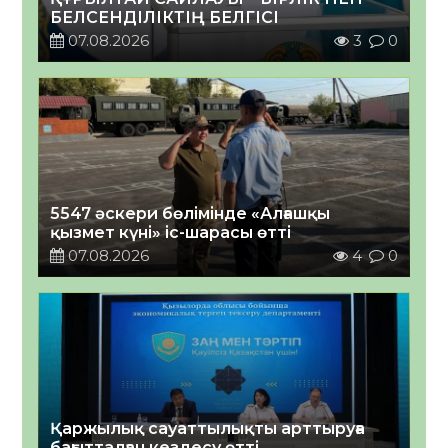
БЕЛСЕНДІЛІКТІҢ БЕЛГІСІ
07.08.2026
3
0
5547 әскери бөлімінде «Алғашқы
қызмет күні» іс-шарасы өтті
07.08.2026
4
0
Қаржылық сауаттылықты арттыруға
бағытталған кездесу өтті