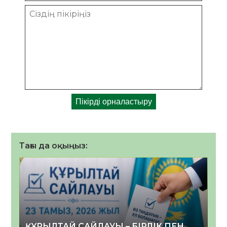
Тағы да оқыңыз:
ҚҰРЫЛТАЙ САЙЛАУЫ – БІРЛІК ПЕН