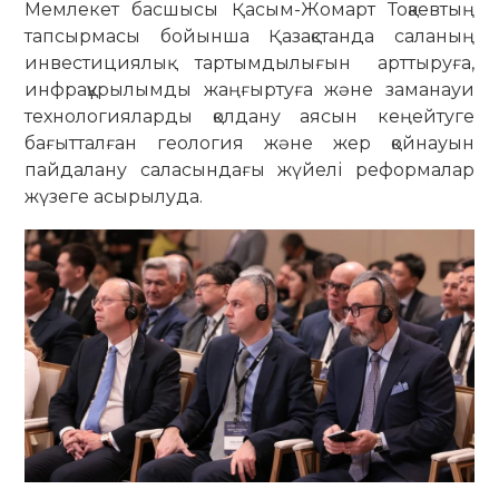
Мемлекет басшысы Қасым-Жомарт Тоқаевтың
тапсырмасы бойынша Қазақстанда саланың
инвестициялық тартымдылығын арттыруға,
инфрақұрылымды жаңғыртуға және заманауи
технологияларды қолдану аясын кеңейтуге
бағытталған геология және жер қойнауын
пайдалану саласындағы жүйелі реформалар
жүзеге асырылуда.