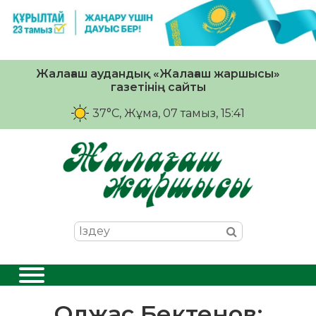
Жалағаш аудандық «Жалағаш жаршысы»
газетінің сайты
37°C
, Жұма, 07 тамыз, 15:41
Олжас Бектенов: