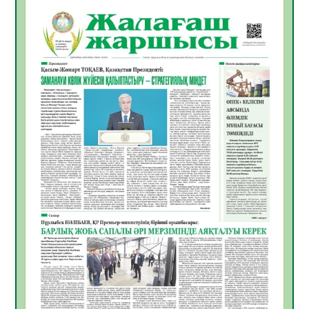
06.08.2026
26
0
Инфекциялық ауруларға қарсы иммундау
жұмыстарының тиімділігі
06.08.2026
27
0
Көкжөтел ауруы туралы
06.08.2026
24
0
АПВ вакцинасы туралы мәлімет
06.08.2026
25
0
Open Air: Қызылорда облысы полиция
департаменті 20 мыңнан астам
көрерменнің қауіпсіздігін қамтамасыз етті
06.08.2026
37
0
ҚЫЗЫЛОРДАДА «САНАЛЫ ҰРПАҚ –
ЖАРҚЫН БОЛАШАҚ» АТТЫ КЕҢЕЙТІЛГЕН
МӘЖІЛІС ӨТТІ
05.08.2026
37
0