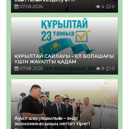
07.08.2026
4
0
ҚҰРЫЛТАЙ САЙЛАУЫ – ЕЛ БОЛАШАҒЫ
ҮШІН ЖАУАПТЫ ҚАДАМ
07.08.2026
9
0
Ауыл шаруашылығы – өңір
экономикасының негізгі тірегі