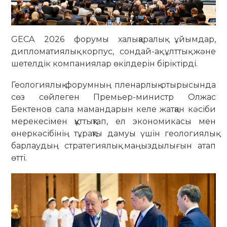
GECA 2026 форумы халықаралық ұйымдар,
дипломатиялық корпус, сондай-ақ ұлттық және
шетелдік компаниялар өкілдерін біріктірді.
Геологиялық форумның пленарлық отырысында
сөз сөйлеген Премьер-министр Олжас
Бектенов сала мамандарын келе жатқан кәсіби
мерекесімен құттықтап, ел экономикасы мен
өнеркәсібінің тұрақты дамуы үшін геологиялық
барлаудың стратегиялық маңыздылығын атап
өтті.