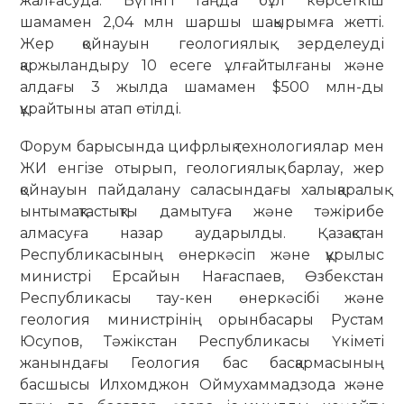
жалғасуда. Бүгінгі таңда бұл көрсеткіш
шамамен 2,04 млн шаршы шақырымға жетті.
Жер қойнауын геологиялық зерделеуді
қаржыландыру 10 есеге ұлғайтылғаны және
алдағы 3 жылда шамамен $500 млн-ды
құрайтыны атап өтілді.
Форум барысында цифрлық технологиялар мен
ЖИ енгізе отырып, геологиялық барлау, жер
қойнауын пайдалану саласындағы халықаралық
ынтымақтастықты дамытуға және тәжірибе
алмасуға назар аударылды. Қазақстан
Республикасының өнеркәсіп және құрылыс
министрі Ерсайын Нағаспаев, Өзбекстан
Республикасы тау-кен өнеркәсібі және
геология министрінің орынбасары Рустам
Юсупов, Тәжікстан Республикасы Үкіметі
жанындағы Геология бас басқармасының
басшысы Илхомджон Оймухаммадзода және