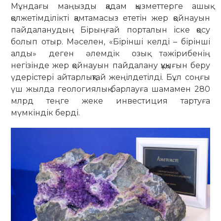
Мұндағы маңызды қадам қызметтерге ашық
қолжетімділікті қамтамасыз ететін жер қойнауын
пайдаланудың Бірыңғай порталын іске қосу
болып отыр. Мәселен, «Бірінші келді – бірінші
алды» деген әлемдік озық тәжірибенің
негізінде жер қойнауын пайдалану құқығын беру
үдерістері айтарлықтай жеңілдетілді. Бұл соңғы
үш жылда геологиялық барлауға шамамен 280
млрд теңге жеке инвестиция тартуға
мүмкіндік берді.