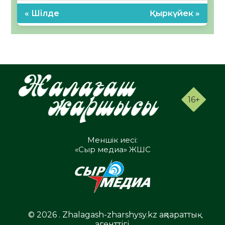
« Шілде
Қыркүйек »
16+
Меншік иесі:
«Сыр медиа» ЖШС
© 2026 . Zhalagash-zharshysy.kz ақпараттық
агенттігі.