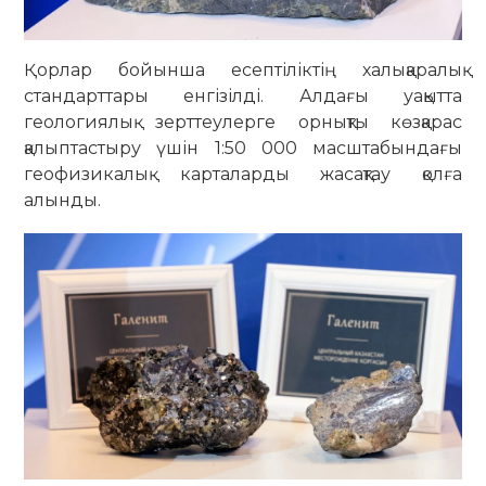
Қорлар бойынша есептіліктің халықаралық
стандарттары енгізілді. Алдағы уақытта
геологиялық зерттеулерге орнықты көзқарас
қалыптастыру үшін 1:50 000 масштабындағы
геофизикалық карталарды жасақтау қолға
алынды.