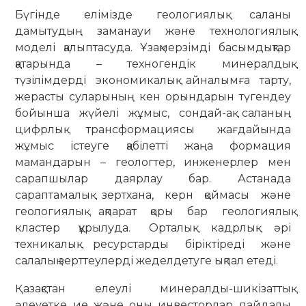
Бүгінде елімізде геологиялық саланы
дамытудың заманауи және технологиялық
моделі қалыптасуда. Ұзақмерзімді басымдықтар
қатарында – техногендік минералдық
түзілімдерді экономикалық айналымға тарту,
жерасты суларының кен орындарын түгендеу
бойынша жүйелі жұмыс, сондай-ақ саланың
цифрлық трансформациясы жағдайында
жұмыс істеуге қабілетті жаңа формация
мамандарын – геологтер, инженерлер мен
сарапшылар даярлау бар. Астанада
сараптамалық зертхана, керн қоймасы және
геологиялық ақпарат қоры бар геологиялық
кластер құрылуда. Орталық кадрлық әрі
техникалық ресурстарды біріктіреді және
салалық зерттеулерді жеделдетуге ықпал етеді.
Қазақстан елеулі минералды-шикізаттық
әлеуетке ие және оны инвесторлар пайдалы