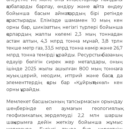
қазбаларды барлау, өндіру және қайта өңдеу
бойынша басым аймақтардың бірі ретінде
қарастырады. Елімізде шамамен 10 мың кен
орны бар, шикізаттың негізгі түрлері бойынша
қорлардың жалпы көлемі 2,3 мың тоннадан
астам алтын, 4,3 млрд тонна мұнай, 3,8 трлн
текше метр газ, 33,5 млрд тонна көмір және 26,7
млрд тонна темірді құрайды. Ресурстық базаның
едәуір бөлігін сирек жер металдары, оның
ішінде 2025 жылы ашылған 800 мың тоннаға
жуық церий, неодим, иттрий және басқа да
элементтердің қоры бар «Құйрықтыкөл» кен
орны құрайды.
Мемлекет басшысының тапсырмасын орындау
шеңберінде ел аумағын геологиялық-
геофизикалық зерделеуді 2,2 млн шаршы
шақырымға дейін жеткізу бойынша жұмыс