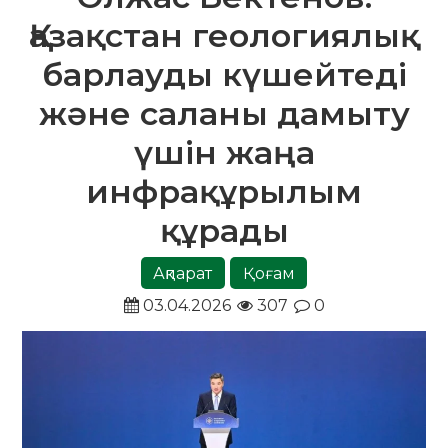
Қазақстан геологиялық
барлауды күшейтеді
және саланы дамыту
үшін жаңа
инфрақұрылым
құрады
Ақпарат
Қоғам
03.04.2026
307
0