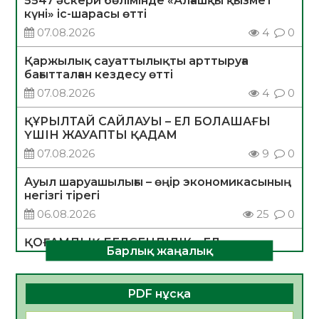
5547 әскери бөлімінде «Алғашқы қызмет
күні» іс-шарасы өтті
07.08.2026
4
0
Қаржылық сауаттылықты арттыруға
бағытталған кездесу өтті
07.08.2026
4
0
ҚҰРЫЛТАЙ САЙЛАУЫ – ЕЛ БОЛАШАҒЫ
ҮШІН ЖАУАПТЫ ҚАДАМ
07.08.2026
9
0
Ауыл шаруашылығы – өңір экономикасының
негізгі тірегі
06.08.2026
25
0
ҚОҒАМДЫҚ БЕЛСЕНДІЛІК – ЕЛ
Барлық жаңалық
ДАМУЫНЫҢ НЕГІЗІ
06.08.2026
23
0
PDF нұсқа
ҚҰРЫЛТАЙ САЙЛАУЫ – БОЛАШАҚҚА
БАСТАР ЖАУАПТЫ ТАҢДАУ