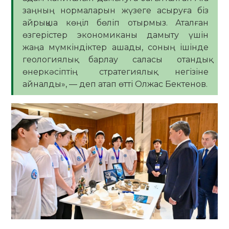
заңның нормаларын жүзеге асыруға біз
айрықша көңіл бөліп отырмыз. Аталған
өзгерістер экономиканы дамыту үшін
жаңа мүмкіндіктер ашады, соның ішінде
геологиялық барлау саласы отандық
өнеркәсіптің стратегиялық негізіне
айналды», — деп атап өтті Олжас Бектенов.