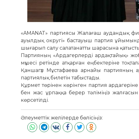
«AMANAT» партиясы Жалағаш аудандық фи
ауылдық округі» бастауыш партия ұйымынд
шығарып салу салатанатты шарасына қатысты
Партияның «Ардагерлерді ардақтайық» жоб
мүшесі ретінде атқарған еңбектеріне тоқ
Қаншагүл Мұстафаева арнайы партияның а
партиялық билетін табыстады.
Құрмет төрінен көрінген партия ардагеріне 
бен жас ұрпаққа берер тәліміңіз жалғасын 
көрсетілді.
Әлеуметтік желілерде бөлісіңіз: