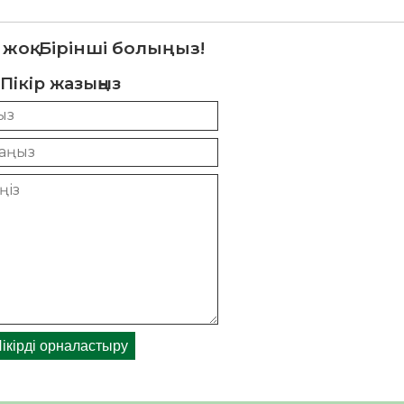
 жоқ. Бірінші болыңыз!
Пікір жазыңыз