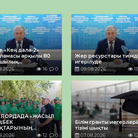
е «Кең дала-2»
рламасы арқылы 80
Жер ресурстары тиімд
ашылық
игерілуде
ыландырылды
8.2026
16
0
09.08.2026
1
ЛОРДАДА «ЖАСЫЛ
ҢБЕК
Білім гранты иегерлері
ҚТАРЫНЫҢ
тізімі шықты
СУЫМЕН
8.2026
12
0
07.08.2026
1