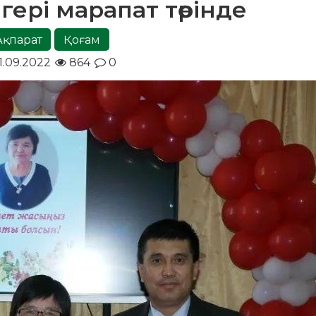
гері марапат төрінде
Ақпарат
Қоғам
1.09.2022
864
0