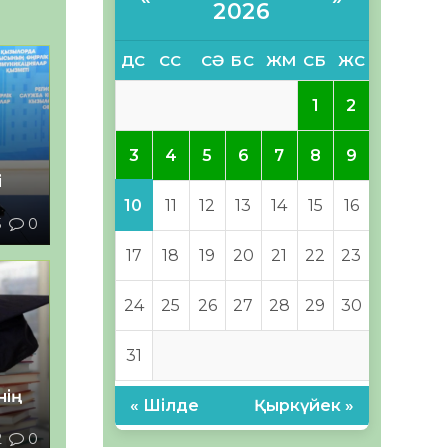
2026
ДС
СС
СӘ
БС
ЖМ
СБ
ЖС
1
2
3
4
5
6
7
8
9
і
10
11
12
13
14
15
16
5
0
17
18
19
20
21
22
23
24
25
26
27
28
29
30
31
нің
« Шілде
Қыркүйек »
2
0