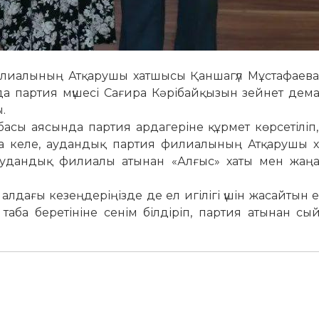
лиалының Атқарушы хатшысы Қаншагүл Мұстафаева
а партия мүшесі Сағира Кәрібайқызын зейнет дем
.
асы аясында партия ардагеріне құрмет көрсетіліп,
тала келе, аудандық партия филиалының Атқарушы 
удандық филиалы атынан «Алғыс» хаты мен жаңа ү
алдағы кезеңдеріңізде де ел игілігі үшін жасайтын е
таба беретініне сенім білдіріп, партия атынан сы