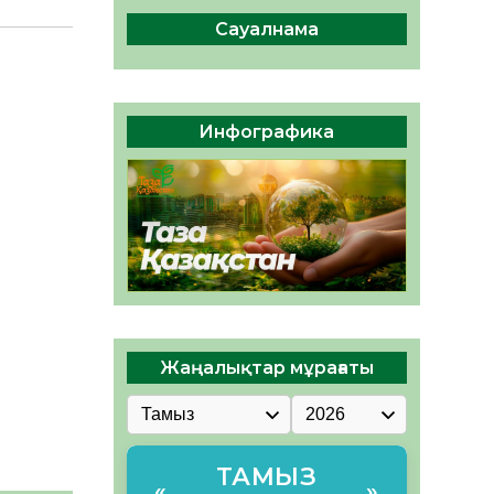
ҚОҒАМДЫҚ БЕЛСЕНДІЛІК –
ЕЛ ДАМУЫНЫҢ НЕГІЗІ
Сауалнама
06.08.2026
62
0
ҚҰРЫЛТАЙ САЙЛАУЫ –
БОЛАШАҚҚА БАСТАР
Инфографика
ЖАУАПТЫ ТАҢДАУ
06.08.2026
65
0
Жаңалықтар мұрағаты
ТАМЫЗ
«
»