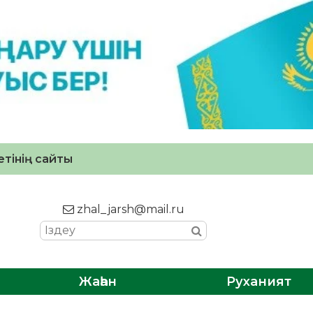
тінің сайты
zhal_jarsh@mail.ru
Жаһан
Руханият