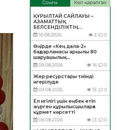
Соңғы
Көп қаралған
ҚҰРЫЛТАЙ САЙЛАУЫ –
АЗАМАТТЫҚ
БЕЛСЕНДІЛІКТІҢ
МАҢЫЗДЫ КӨРІНІСІ
10.08.2026
2
0
Өңірде «Кең дала-2»
бағдарламасы арқылы 80
шаруашылық
қаржыландырылды
09.08.2026
16
0
Жер ресурстары тиімді
игерілуде
09.08.2026
15
0
Ел игілігі үшін еңбек етіп
жүрген құрылысшыларға
құрмет көрсетті
08.08.2026
13
0