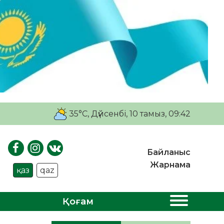
35°C
, Дүйсенбі, 10 тамыз, 09:42
Байланыс
Жарнама
қаз
qaz
Қоғам