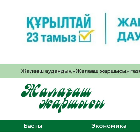
Жалағаш аудандық «Жалағаш жаршысы» газе
Басты
Экономика