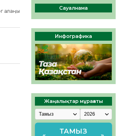
ы жаңа Құрылтай үшін дауыс
беруге дайын
Сауалнама
ог алаңы
05.08.2026
32
0
ӘРБІР ДАУЫС – ҚОҒАМ
ДАМУЫНА ҚОСЫЛҒАН
Инфографика
ҮЛЕС
05.08.2026
37
0
Жаңалықтар мұрағаты
ТАМЫЗ
«
»