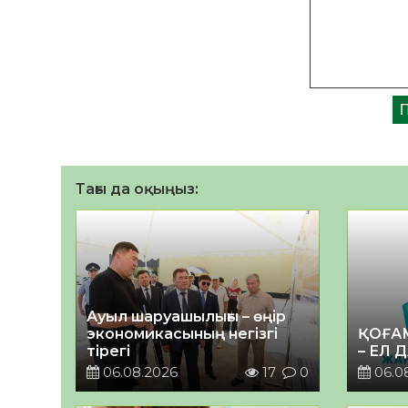
Тағы да оқыңыз:
Ауыл шаруашылығы – өңір
экономикасының негізгі
ҚОҒА
тірегі
– ЕЛ 
06.08.2026
17
0
06.0