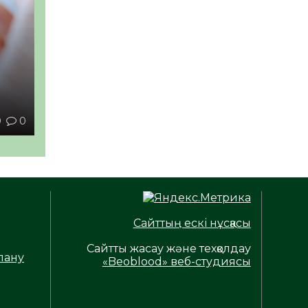
ы
0
0
Сайттың ескі нұсқасы
Сайтты жасау және техқолдау
лану
«Beoblood» веб-студиясы