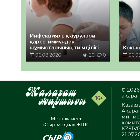
Инфекциялық ауруларға
қарсы иммундау
жұмыстарының тиімділігі
Көкжө
06.08.2026
20
0
06.0
© 2026 
ақпаратт
16+
Қазақс
Ақпара
минист
Меншік иесі:
комите
«Сыр медиа» ЖШС
KZ91VP
21.07.