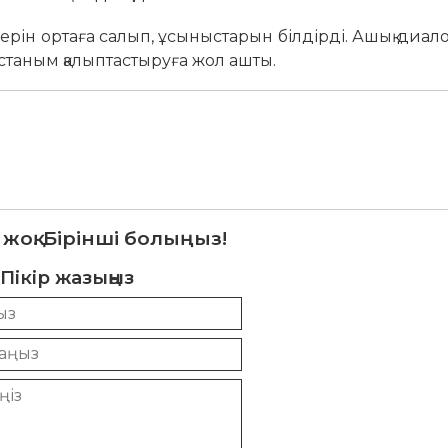
рін ортаға салып, ұсыныстарын білдірді. Ашық диал
 ұстаным қалыптастыруға жол ашты.
 жоқ. Бірінші болыңыз!
Пікір жазыңыз