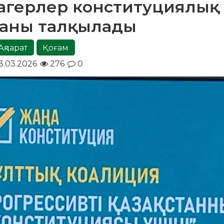
агерлер конституциялы
аны талқылады
Ақпарат
Қоғам
3.03.2026
276
0