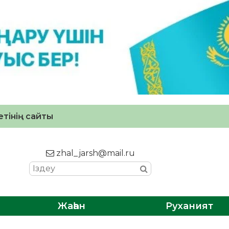
тінің сайты
zhal_jarsh@mail.ru
Жаһан
Руханият