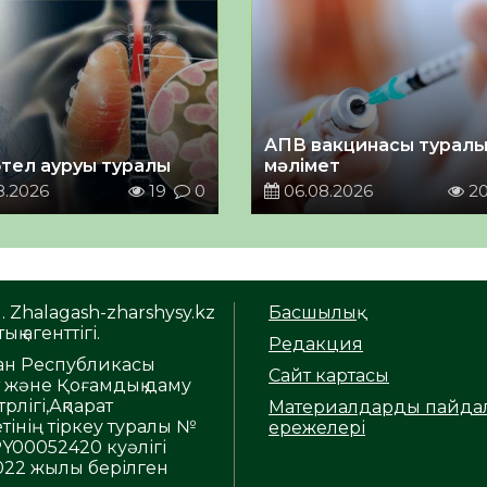
АПВ вакцинасы турал
тел ауруы туралы
мәлімет
8.2026
19
0
06.08.2026
2
. Zhalagash-zharshysy.kz
Басшылық
ық агенттігі.
Редакция
тан Республикасы
Сайт картасы
т және Қоғамдық даму
рлігі,Ақпарат
Материалдарды пайда
тінің тіркеу туралы №
ережелері
Y00052420 куәлігі
2022 жылы берілген