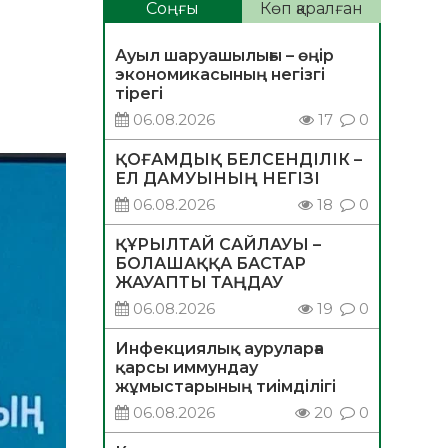
қ
Соңғы
Көп қаралған
Ауыл шаруашылығы – өңір
экономикасының негізгі
тірегі
06.08.2026
17
0
ҚОҒАМДЫҚ БЕЛСЕНДІЛІК –
ЕЛ ДАМУЫНЫҢ НЕГІЗІ
06.08.2026
18
0
ҚҰРЫЛТАЙ САЙЛАУЫ –
БОЛАШАҚҚА БАСТАР
ЖАУАПТЫ ТАҢДАУ
06.08.2026
19
0
Инфекциялық ауруларға
қарсы иммундау
жұмыстарының тиімділігі
06.08.2026
20
0