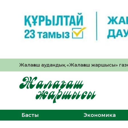
Жалағаш аудандық «Жалағаш жаршысы» газе
Басты
Экономика