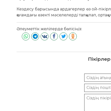
Кездесу барысында ардагерлер өз ой-пікірле
қоғамдағы өзекті мәселелерді талқылап, ортақ
Әлеуметтік желілерде бөлісіңіз:
Пікірлер