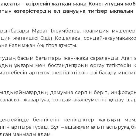
ақсаты – әзірленіп жатқан жаңа Конституция жо
латын өзгерістердің ел дамуына тигізер ықпалын 
 орынбасары Мұрат Тлеумбетов, коалиция мүшелер
ция жетекшісі Әділ Қошалақов, сондай-ақ аумақтық 
е Ғалымжан Ақжігітов қатысты.
удың басым бағыттары жан-жақты сараланды. Атап а
рдың құқықтары мен бостандықтарын қорғау тетіктерін 
ртебесін арттыру, жергілікті өзін-өзі басқару инсти
уылдық аймақтардың дамуына серпін беріп, инфрақұ
 саласын жақсартуға, сондай-ақ әлеуметтік қолдау ш
ңгейінде бекітілетін кепілдіктер халықтың мемл
ін арттыра түседі. Бұл – ашық қоғам қалыптастыруға, б
алған маңызды қадам.