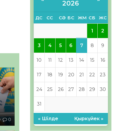
2026
ДС
СС
СӘ
БС
ЖМ
СБ
ЖС
1
2
7
3
4
5
6
8
9
10
11
12
13
14
15
16
17
18
19
20
21
22
23
24
25
26
27
28
29
30
–
31
« Шілде
Қыркүйек »
9
0