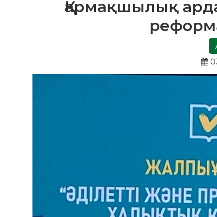
Қармақшылық ард
реформ
0