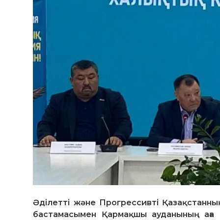
Әділетті және Прогрессивті Қазақстанны
бастамасымен Қармақшы ауданының аға 