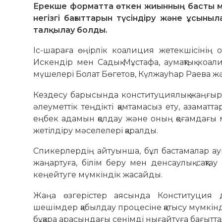
Ерекше форматта өткен жиынның басты м
негізгі бағыттарын түсіндіру және ұсыны
талқылау болды.
Іс-шараға өңірлік коалиция жетекшісінің
Искендір мен Садық Мұстафа, аумақтық коали
мүшелері Болат Бөгетов, Күлжауһар Раева жән
Кездесу барысында конституциялық жаңғырт
әлеуметтік теңдікті қамтамасыз ету, азаматта
еңбек адамын қолдау және оның қоғамдағы мә
жетілдіру мәселелері қаралды.
Спикерлердің айтуынша, бұл бастамалар а
жаңартуға, білім беру мен денсаулық сақтау
кеңейтуге мүмкіндік жасайды.
Жаңа өзгерістер аясында Конституция де
шешімдер қабылдау процесіне қатысу мүмкіндіг
бұқара арасындағы сенімді нығайтуға бағытт