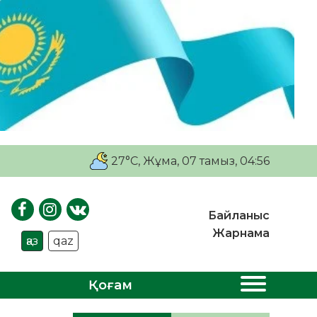
27°C
, Жұма, 07 тамыз, 04:56
Байланыс
Жарнама
қаз
qaz
Қоғам