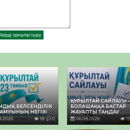
ҚҰРЫЛТАЙ САЙЛАУЫ 
МДЫҚ БЕЛСЕНДІЛІК
БОЛАШАҚҚА БАСТАР
ДАМУЫНЫҢ НЕГІЗІ
ЖАУАПТЫ ТАҢДАУ
8.2026
18
0
06.08.2026
1