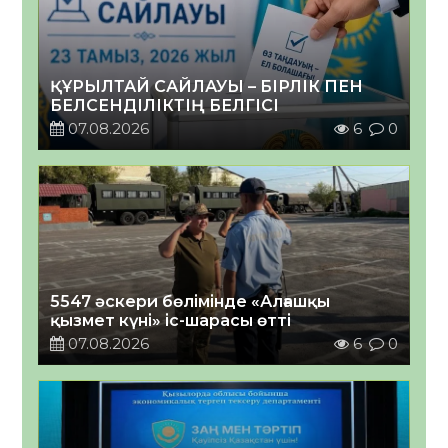
ҚҰРЫЛТАЙ САЙЛАУЫ – БІРЛІК ПЕН
БЕЛСЕНДІЛІКТІҢ БЕЛГІСІ
07.08.2026
6
0
5547 әскери бөлімінде «Алғашқы
қызмет күні» іс-шарасы өтті
07.08.2026
6
0