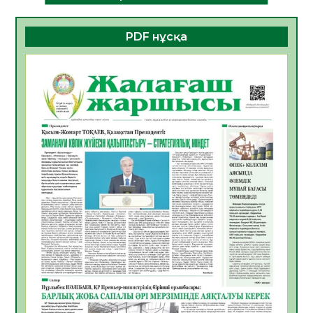
06.08.2026
24
0
PDF нұсқа
ҚҰРЫЛТАЙ САЙЛАУЫ – БОЛАШАҚҚА
БАСТАР ЖАУАПТЫ ТАҢДАУ
06.08.2026
27
0
Инфекциялық ауруларға қарсы иммундау
жұмыстарының тиімділігі
06.08.2026
28
0
Көкжөтел ауруы туралы
06.08.2026
25
0
АПВ вакцинасы туралы мәлімет
06.08.2026
26
0
Open Air: Қызылорда облысы полиция
департаменті 20 мыңнан астам
көрерменнің қауіпсіздігін қамтамасыз етті
06.08.2026
38
0