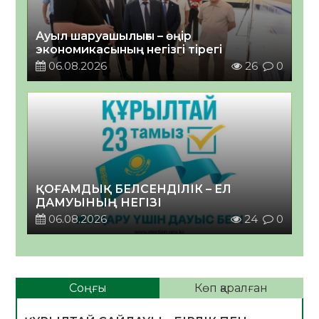
Ауыл шаруашылығы – өңір
экономикасының негізгі тірегі
06.08.2026
26
0
ҚОҒАМДЫҚ БЕЛСЕНДІЛІК – ЕЛ
ДАМУЫНЫҢ НЕГІЗІ
06.08.2026
24
0
Соңғы
Көп қаралған