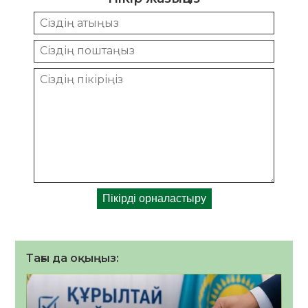
Тағы да оқыңыз: