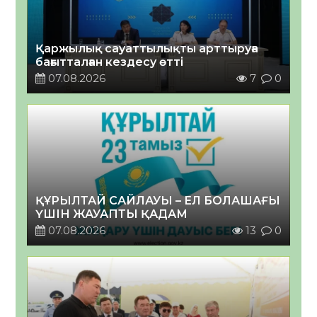
Қаржылық сауаттылықты арттыруға
бағытталған кездесу өтті
07.08.2026
7
0
ҚҰРЫЛТАЙ САЙЛАУЫ – ЕЛ БОЛАШАҒЫ
ҮШІН ЖАУАПТЫ ҚАДАМ
07.08.2026
13
0