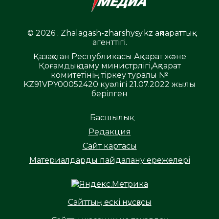
© 2026 . Zhalagash-zharshysy.kz ақпараттық
агенттігі.
Қазақстан Республикасы Ақпарат және
Қоғамдық даму министрлігі,Ақпарат
комитетінің тіркеу туралы №
KZ91VPY00052420 куәлігі 21.07.2022 жылы
берілген
Басшылық
Редакция
Сайт картасы
Материалдарды пайдалану ережелері
Сайттың ескі нұсқасы