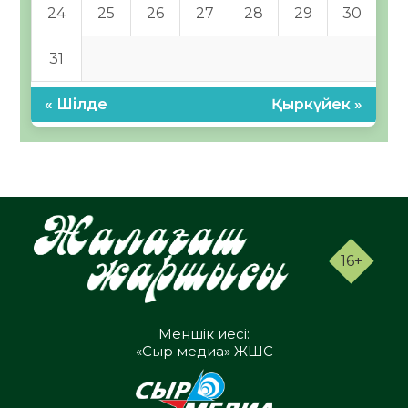
24
25
26
27
28
29
30
31
« Шілде
Қыркүйек »
16+
Меншік иесі:
«Сыр медиа» ЖШС