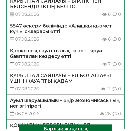
ҚҰРЫЛТАЙ САЙЛАУЫ – БІРЛІК ПЕН
БЕЛСЕНДІЛІКТІҢ БЕЛГІСІ
07.08.2026
6
0
5547 әскери бөлімінде «Алғашқы қызмет
күні» іс-шарасы өтті
07.08.2026
6
0
Қаржылық сауаттылықты арттыруға
бағытталған кездесу өтті
07.08.2026
7
0
ҚҰРЫЛТАЙ САЙЛАУЫ – ЕЛ БОЛАШАҒЫ
ҮШІН ЖАУАПТЫ ҚАДАМ
07.08.2026
13
0
Ауыл шаруашылығы – өңір экономикасының
негізгі тірегі
06.08.2026
26
0
ҚОҒАМДЫҚ БЕЛСЕНДІЛІК – ЕЛ
Барлық жаңалық
ДАМУЫНЫҢ НЕГІЗІ