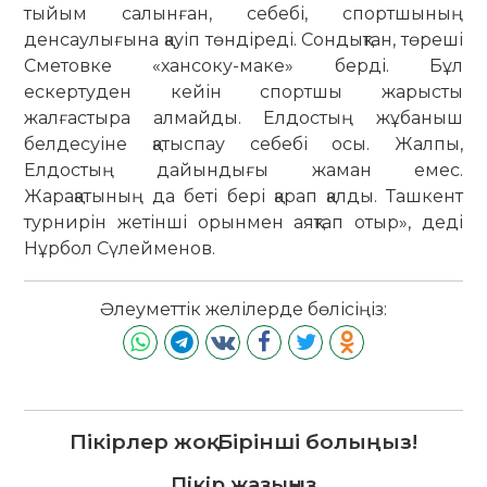
тыйым салынған, себебі, спортшының
денсаулығына қауіп төндіреді. Сондықтан, төреші
Сметовке «хансоку-маке» берді. Бұл
ескертуден кейін спортшы жарысты
жалғастыра алмайды. Елдостың жұбаныш
белдесуіне қатыспау себебі осы. Жалпы,
Елдостың дайындығы жаман емес.
Жарақатының да беті бері қарап қалды. Ташкент
турнирін жетінші орынмен аяқтап отыр», деді
Нұрбол Сүлейменов.
Әлеуметтік желілерде бөлісіңіз:
Пікірлер жоқ. Бірінші болыңыз!
Пікір жазыңыз