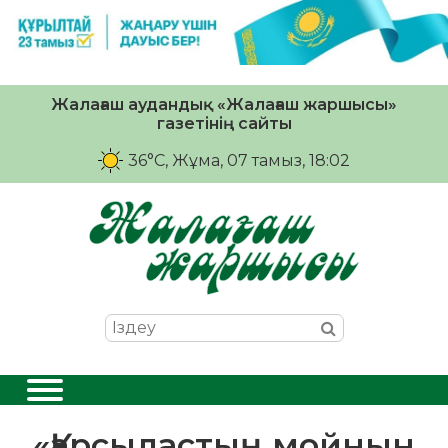
Жалағаш аудандық «Жалағаш жаршысы»
газетінің сайты
36°C
, Жұма, 07 тамыз, 18:02
«Қарсыластың мойнын