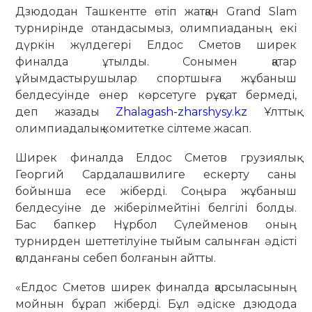
Дзюдодан Ташкентте өтіп жатқан Grand Slam
турнирінде отандасымыз, олимпиаданың екі
дүркін жүлдегері Елдос Сметов ширек
финалда ұтылды. Сонымен қатар
ұйымдастырушылар спортшыға жұбаныш
белдесуінде өнер көрсетуге рұқсат бермеді,
деп жазады
Zhalagash-zharshysy.kz
Ұлттық
олимпиадалық комитетке сілтеме жасап.
Ширек финалда Елдос Сметов грузиялық
Георгий Сардалашвилиге ескерту саны
бойынша есе жіберді. Соңыра жұбаныш
белдесуіне де жіберілмейтіні белгілі болды.
Бас бапкер Нұрбол Сүлейменов оның
турнирден шеттетілуіне тыйым салынған әдісті
қолданғаны себеп болғанын айтты.
«Елдос Сметов ширек финалда қарсыласының
мойнын бұрап жіберді. Бұл әдіске дзюдода