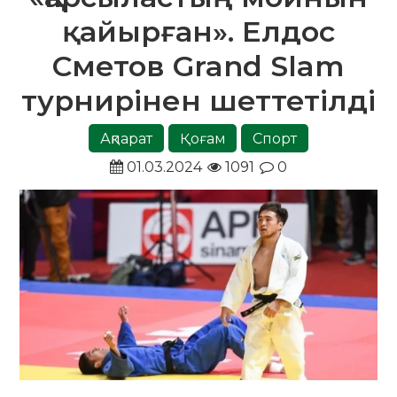
қайырған». Елдос
Сметов Grand Slam
турнирінен шеттетілді
Ақпарат
Қоғам
Спорт
01.03.2024
1091
0